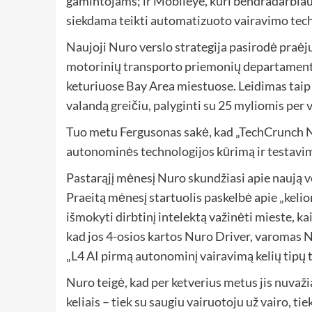
gamintojams; ir Mobileye, kuri bendradarbiauj
siekdama teikti automatizuoto vairavimo tech
Naujoji Nuro verslo strategija pasirodė praėjus
motorinių transporto priemonių departamenta
keturiuose Bay Area miestuose. Leidimas taip 
valandą greičiu, palyginti su 25 myliomis per 
Tuo metu Fergusonas sakė, kad „TechCrunch Nu
autonominės technologijos kūrimą ir testavi
Pastarąjį mėnesį Nuro skundžiasi apie naują ve
Praeitą mėnesį startuolis paskelbė apie „keli
išmokyti dirbtinį intelektą važinėti mieste, k
kad jos 4-osios kartos Nuro Driver, varomas N
„L4 AI pirmą autonominį vairavimą kelių tipų
Nuro teigė, kad per ketverius metus jis nuvaž
keliais – tiek su saugiu vairuotoju už vairo, ti