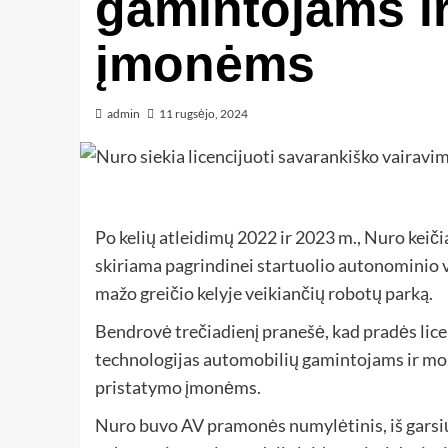
gamintojams i
įmonėms
admin
11 rugsėjo, 2024
Po kelių atleidimų 2022 ir 2023 m., Nuro keiči
skiriama pagrindinei startuolio autonominio 
mažo greičio kelyje veikiančių robotų parką.
Bendrovė trečiadienį pranešė, kad pradės lic
technologijas automobilių gamintojams ir mob
pristatymo įmonėms.
Nuro buvo AV pramonės numylėtinis, iš garsių