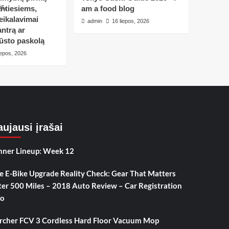
ntiesiems,
am a food blog
eikalavimai
admin
16 liepos, 2026
ntrą ar
ūsto paskolą
iepos, 2026
ujausi įrašai
nner Lineup: Week 12
e E-Bike Upgrade Reality Check: Gear That Matters
ter 500 Miles – 2018 Auto Review – Car Registration
fo
rcher FCV 3 Cordless Hard Floor Vacuum Mop