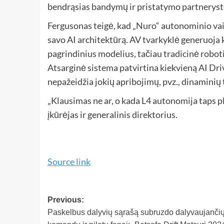
bendrąsias bandymų ir pristatymo partneryste
Fergusonas teigė, kad „Nuro“ autonominio vai
savo AI architektūrą. AV tvarkyklė generuoja
pagrindinius modelius, tačiau tradicinė roboti
Atsarginė sistema patvirtina kiekvieną AI Driver
nepažeidžia jokių apribojimų, pvz., dinaminių 
„Klausimas ne ar, o kada L4 autonomija taps pl
įkūrėjas ir generalinis direktorius.
Source link
Previous:
Paskelbus dalyvių sąrašą subruzdo dalyvaujanči