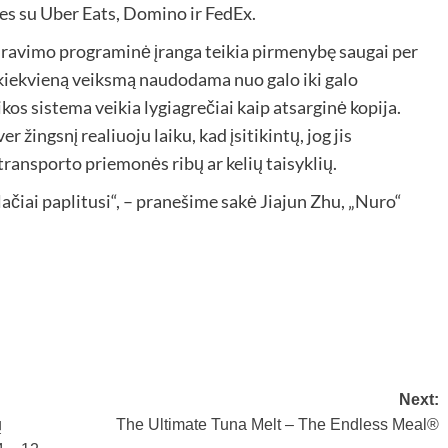
s su Uber Eats, Domino ir FedEx.
ravimo programinė įranga teikia pirmenybę saugai per
 kiekvieną veiksmą naudodama nuo galo iki galo
kos sistema veikia lygiagrečiai kaip atsarginė kopija.
 žingsnį realiuoju laiku, kad įsitikintų, jog jis
transporto priemonės ribų ar kelių taisyklių.
ačiai paplitusi“, – pranešime sakė Jiajun Zhu, „Nuro“
Next:
ų
The Ultimate Tuna Melt – The Endless Meal®