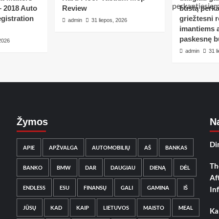
– 2018 Auto
Review
būstą perka
gistration
griežtesni r
admin
31 liepos, 2026
imantiems a
paskesnę b
 2026
admin
31 l
Žymos
Na
Di
APIE
APŽVALGA
AUTOMOBILIŲ
AŠ
BANKAS
Th
BANKO
BMW
DAR
DAUGIAU
DIENĄ
DĖL
Af
ENDLESS
ESU
FINANSŲ
GALI
GAMINA
IŠ
In
JŪSŲ
KAD
KAIP
LIETUVOS
MAISTO
MEAL
Ka