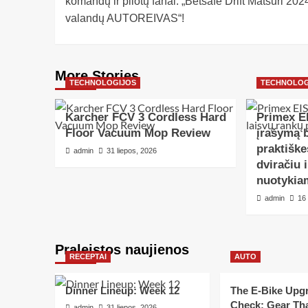
komandų ir pilotų fanai: „Betsafe Drift Matsuri 202
valandų AUTOREIVAS“!
More Stories
TECHNOLOGIJOS
TECHNOLOG
Karcher FCV 3 Cordless Hard
Primex E
Floor Vacuum Mop Review
įrašymą b
praktišk
admin
31 liepos, 2026
dviračiu 
nuotykia
admin
16
Praleistos naujienos
RECEPTAI
AUTO
Dinner Lineup: Week 12
The E-Bike Upgr
Check: Gear Tha
admin
31 liepos, 2026