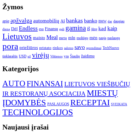
Žymos
apžvalga
bankas
automobilių
banko
apie
Aš
daugiau
BMW
dar
gamina
Endless
kaip
kad
Dėl
iš
Finansų
esu
jūsų
gali
dieną
Lietuvos
Meal
mėn
maisto
mln
metų
moliūgų
naują
paslaugų
pora
savo
priežiūros
pristato
rinkos
TechNuovo
salotos
sprendimai
virėjų
USD
yra
žaidimų
tinklaraštis
Šiaulių
už
Vištienos
Kategorijos
AUTO
FINANSAI
LIETUVOS VIEŠBUČIŲ
MIESTŲ
IR RESTORANŲ ASOCIACIJA
ĮDOMYBĖS
RECEPTAI
PASLAUGOS
SVEIKATA
TECHNOLOGIJOS
Naujausi įrašai