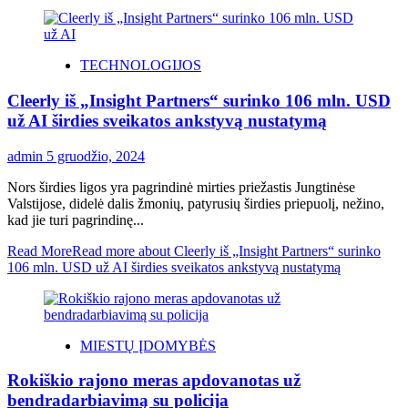
TECHNOLOGIJOS
Cleerly iš „Insight Partners“ surinko 106 mln. USD
už AI širdies sveikatos ankstyvą nustatymą
admin
5 gruodžio, 2024
Nors širdies ligos yra pagrindinė mirties priežastis Jungtinėse
Valstijose, didelė dalis žmonių, patyrusių širdies priepuolį, nežino,
kad jie turi pagrindinę...
Read More
Read more about Cleerly iš „Insight Partners“ surinko
106 mln. USD už AI širdies sveikatos ankstyvą nustatymą
MIESTŲ ĮDOMYBĖS
Rokiškio rajono meras apdovanotas už
bendradarbiavimą su policija