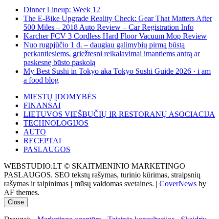
Dinner Lineup: Week 12
The E-Bike Upgrade Reality Check: Gear That Matters After
500 Miles – 2018 Auto Review – Car Registration Info
Karcher FCV 3 Cordless Hard Floor Vacuum Mop Review
Nuo rugpjūčio 1 d. – daugiau galimybių pirmą būstą
perkantiesiems, griežtesni reikalavimai imantiems antrą ar
paskesnę būsto paskolą
My Best Sushi in Tokyo aka Tokyo Sushi Guide 2026 · i am
a food blog
MIESTŲ ĮDOMYBĖS
FINANSAI
LIETUVOS VIEŠBUČIŲ IR RESTORANŲ ASOCIACIJA
TECHNOLOGIJOS
AUTO
RECEPTAI
PASLAUGOS
WEBSTUDIO.LT © SKAITMENINIO MARKETINGO
PASLAUGOS. SEO tekstų rašymas, turinio kūrimas, straipsnių
rašymas ir talpinimas į mūsų valdomas svetaines.
|
CoverNews
by
AF themes.
Close