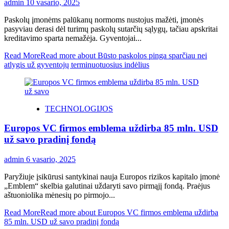
admin
10 vasario, 2025
Paskolų įmonėms palūkanų normoms nustojus mažėti, įmonės
pasyviau derasi dėl turimų paskolų sutarčių sąlygų, tačiau apskritai
kreditavimo sparta nemažėja. Gyventojai...
Read More
Read more about Būsto paskolos pinga sparčiau nei
atlygis už gyventojų terminuotuosius indėlius
TECHNOLOGIJOS
Europos VC firmos emblema uždirba 85 mln. USD
už savo pradinį fondą
admin
6 vasario, 2025
Paryžiuje įsikūrusi santykinai nauja Europos rizikos kapitalo įmonė
„Emblem“ skelbia galutinai uždaryti savo pirmąjį fondą. Praėjus
aštuoniolika mėnesių po pirmojo...
Read More
Read more about Europos VC firmos emblema uždirba
85 mln. USD už savo pradinį fondą