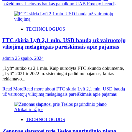
pažeidimus Lietuvos bankas panaikino UAB Foxpay licenciją
TECHNOLOGIJOS
FTC skiria Lyft 2,1 mln. USD baudą už vairuotojų
viliojimą melagingais pareiškimais apie pajamas
admin
25 spalio, 2024
„Lyft“ sutiko su 2,1 mln. Kaip nurodyta FTC skundo dokumente,
„Lyft“ 2021 ir 2022 m. sistemingai padidino pajamas, kurias
reklamavo...
Read More
Read more about FTC skiria Lyft 2,1 mln. USD baudą
už vairuotojų viliojimą melagingais pareiškimais apie pajamas
TECHNOLOGIJOS
Zenonas slapstosi prie Teslos pagrindinio plano