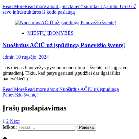
Read More
Read more about „StackGen“ surinko 12,3 mln. USD už
savo infrastruktūros iš kodo paslaugą
MIESTŲ ĮDOMYBĖS
Nuoširdus AČIŪ už įspūdingą Panevėžio šventę!
admin
10 rugsėjo, 2024
Tris dienas Panevėžys gyveno meno ritmu – šventė 521-ąjį savo
gimtadienį. Tikiu, kad patys geriausi įspūdžiai dar ilgai išliks
panevėžiečių...
Read More
Read more about Nuoširdus AČIŪ už įspūdingą
Panevėžio šventę!
Įrašų puslapiavimas
1
2
Next
Ieškoti: