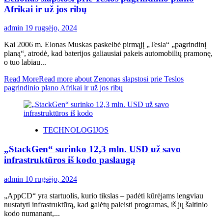
Afrikai ir už jos ribų
admin
19 rugsėjo, 2024
Kai 2006 m. Elonas Muskas paskelbė pirmąjį „Tesla“ „pagrindinį
planą“, atrodė, kad baterijos galiausiai pakeis automobilių pramonę,
o tuo labiau...
Read More
Read more about Zenonas slapstosi prie Teslos
pagrindinio plano Afrikai ir už jos ribų
TECHNOLOGIJOS
„StackGen“ surinko 12,3 mln. USD už savo
infrastruktūros iš kodo paslaugą
admin
10 rugsėjo, 2024
„AppCD“ yra startuolis, kurio tikslas – padėti kūrėjams lengviau
nustatyti infrastruktūrą, kad galėtų paleisti programas, iš jų šaltinio
kodo numanant,...