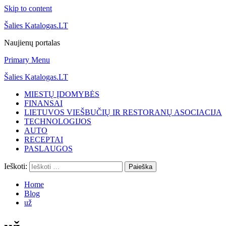
Skip to content
Šalies Katalogas.LT
Naujienų portalas
Primary Menu
Šalies Katalogas.LT
MIESTŲ ĮDOMYBĖS
FINANSAI
LIETUVOS VIEŠBUČIŲ IR RESTORANŲ ASOCIACIJA
TECHNOLOGIJOS
AUTO
RECEPTAI
PASLAUGOS
Ieškoti:
Home
Blog
už