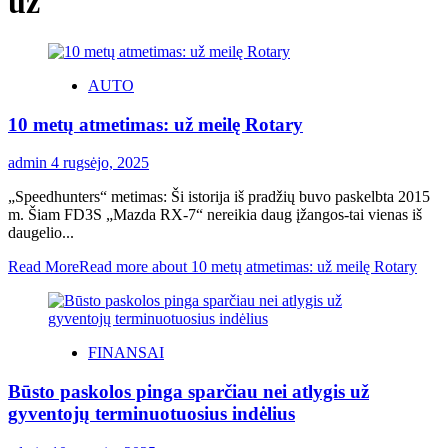
už
AUTO
10 metų atmetimas: už meilę Rotary
admin
4 rugsėjo, 2025
„Speedhunters“ metimas: Ši istorija iš pradžių buvo paskelbta 2015
m. Šiam FD3S „Mazda RX-7“ nereikia daug įžangos-tai vienas iš
daugelio...
Read More
Read more about 10 metų atmetimas: už meilę Rotary
FINANSAI
Būsto paskolos pinga sparčiau nei atlygis už
gyventojų terminuotuosius indėlius