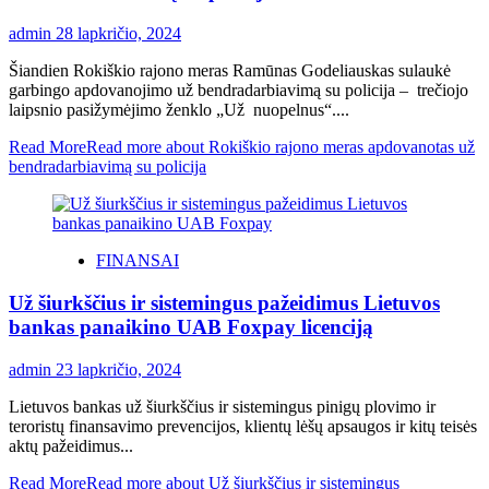
admin
28 lapkričio, 2024
Šiandien Rokiškio rajono meras Ramūnas Godeliauskas sulaukė
garbingo apdovanojimo už bendradarbiavimą su policija – trečiojo
laipsnio pasižymėjimo ženklo „Už nuopelnus“....
Read More
Read more about Rokiškio rajono meras apdovanotas už
bendradarbiavimą su policija
FINANSAI
Už šiurkščius ir sistemingus pažeidimus Lietuvos
bankas panaikino UAB Foxpay licenciją
admin
23 lapkričio, 2024
Lietuvos bankas už šiurkščius ir sistemingus pinigų plovimo ir
teroristų finansavimo prevencijos, klientų lėšų apsaugos ir kitų teisės
aktų pažeidimus...
Read More
Read more about Už šiurkščius ir sistemingus