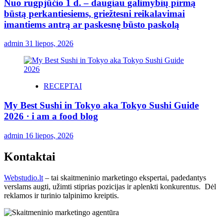
Nuo rugpjūčio 1 d. – daugiau galimybių pirmą
būstą perkantiesiems, griežtesni reikalavimai
imantiems antrą ar paskesnę būsto paskolą
admin
31 liepos, 2026
RECEPTAI
My Best Sushi in Tokyo aka Tokyo Sushi Guide
2026 · i am a food blog
admin
16 liepos, 2026
Kontaktai
Webstudio.lt
– tai skaitmeninio marketingo ekspertai, padedantys
verslams augti, užimti stiprias pozicijas ir aplenkti konkurentus. Dėl
reklamos ir turinio talpinimo kreiptis.