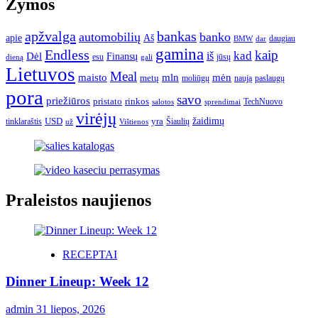
Žymos
apžvalga
bankas
automobilių
banko
apie
Aš
daugiau
BMW
dar
gamina
Endless
kaip
kad
Dėl
iš
Finansų
esu
jūsų
gali
dieną
Lietuvos
Meal
mėn
maisto
mln
metų
moliūgų
naują
paslaugų
pora
savo
priežiūros
pristato
rinkos
TechNuovo
salotos
sprendimai
virėjų
USD
yra
žaidimų
tinklaraštis
Šiaulių
už
Vištienos
Praleistos naujienos
RECEPTAI
Dinner Lineup: Week 12
admin
31 liepos, 2026