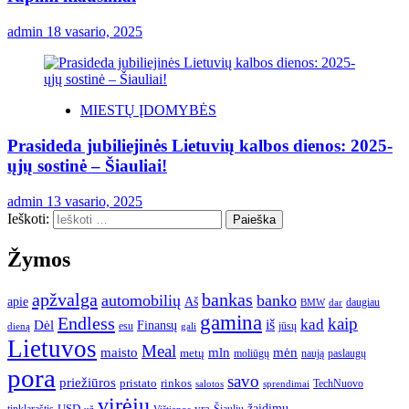
admin
18 vasario, 2025
MIESTŲ ĮDOMYBĖS
Prasideda jubiliejinės Lietuvių kalbos dienos: 2025-
ųjų sostinė – Šiauliai!
admin
13 vasario, 2025
Ieškoti:
Žymos
apžvalga
bankas
automobilių
banko
apie
Aš
daugiau
BMW
dar
gamina
Endless
kaip
kad
Dėl
iš
Finansų
esu
jūsų
gali
dieną
Lietuvos
Meal
mėn
maisto
mln
metų
moliūgų
naują
paslaugų
pora
savo
priežiūros
pristato
rinkos
TechNuovo
salotos
sprendimai
virėjų
USD
yra
žaidimų