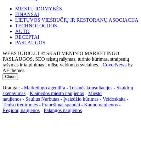
MIESTŲ ĮDOMYBĖS
FINANSAI
LIETUVOS VIEŠBUČIŲ IR RESTORANŲ ASOCIACIJA
TECHNOLOGIJOS
AUTO
RECEPTAI
PASLAUGOS
WEBSTUDIO.LT © SKAITMENINIO MARKETINGO
PASLAUGOS. SEO tekstų rašymas, turinio kūrimas, straipsnių
rašymas ir talpinimas į mūsų valdomas svetaines.
|
CoverNews
by
AF themes.
Close
Draugai: -
Marketingo agentūra
-
Teisinės konsultacijos
-
Skaidrių
skenavimas
-
Klaipedos miesto naujienos
-
Miesto
naujienos
-
Saulius Narbutas
-
Įvaizdžio kūrimas
-
Veidoskaita
-
Teniso treniruotės
- Pranešimai spaudai -
Kauno naujienos
-
Regionų naujienos
-
Palangos naujienos