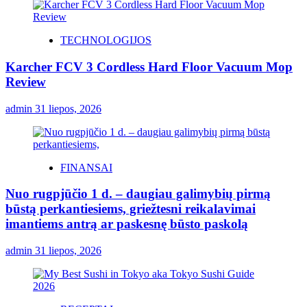
TECHNOLOGIJOS
Karcher FCV 3 Cordless Hard Floor Vacuum Mop
Review
admin
31 liepos, 2026
FINANSAI
Nuo rugpjūčio 1 d. – daugiau galimybių pirmą
būstą perkantiesiems, griežtesni reikalavimai
imantiems antrą ar paskesnę būsto paskolą
admin
31 liepos, 2026