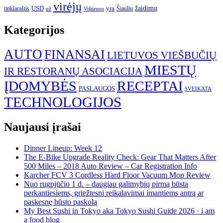
virėjų
USD
yra
žaidimų
tinklaraštis
Šiaulių
už
Vištienos
Kategorijos
AUTO
FINANSAI
LIETUVOS VIEŠBUČIŲ
MIESTŲ
IR RESTORANŲ ASOCIACIJA
ĮDOMYBĖS
RECEPTAI
PASLAUGOS
SVEIKATA
TECHNOLOGIJOS
Naujausi įrašai
Dinner Lineup: Week 12
The E-Bike Upgrade Reality Check: Gear That Matters After
500 Miles – 2018 Auto Review – Car Registration Info
Karcher FCV 3 Cordless Hard Floor Vacuum Mop Review
Nuo rugpjūčio 1 d. – daugiau galimybių pirmą būstą
perkantiesiems, griežtesni reikalavimai imantiems antrą ar
paskesnę būsto paskolą
My Best Sushi in Tokyo aka Tokyo Sushi Guide 2026 · i am
a food blog