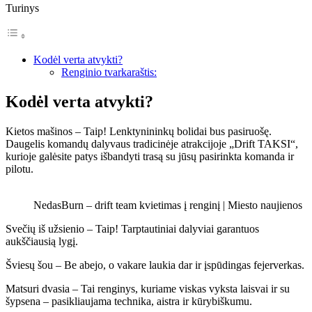
Turinys
Kodėl verta atvykti?
Renginio tvarkaraštis:
Kodėl verta atvykti?
Kietos mašinos – Taip! Lenktynininkų bolidai bus pasiruošę.
Daugelis komandų dalyvaus tradicinėje atrakcijoje „Drift TAKSI“,
kurioje galėsite patys išbandyti trasą su jūsų pasirinkta komanda ir
pilotu.
NedasBurn – drift team kvietimas į renginį | Miesto naujienos
Svečių iš užsienio – Taip! Tarptautiniai dalyviai garantuos
aukščiausią lygį.
Šviesų šou – Be abejo, o vakare laukia dar ir įspūdingas fejerverkas.
Matsuri dvasia – Tai renginys, kuriame viskas vyksta laisvai ir su
šypsena – pasikliaujama technika, aistra ir kūrybiškumu.