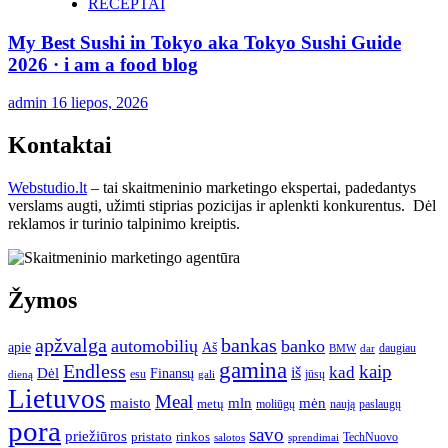
RECEPTAI
My Best Sushi in Tokyo aka Tokyo Sushi Guide
2026 · i am a food blog
admin
16 liepos, 2026
Kontaktai
Webstudio.lt
– tai skaitmeninio marketingo ekspertai, padedantys
verslams augti, užimti stiprias pozicijas ir aplenkti konkurentus. Dėl
reklamos ir turinio talpinimo kreiptis.
Žymos
apžvalga
bankas
automobilių
banko
apie
Aš
daugiau
BMW
dar
gamina
Endless
kaip
kad
Dėl
iš
Finansų
esu
jūsų
gali
dieną
Lietuvos
Meal
mėn
maisto
mln
metų
moliūgų
naują
paslaugų
pora
savo
priežiūros
pristato
rinkos
TechNuovo
salotos
sprendimai