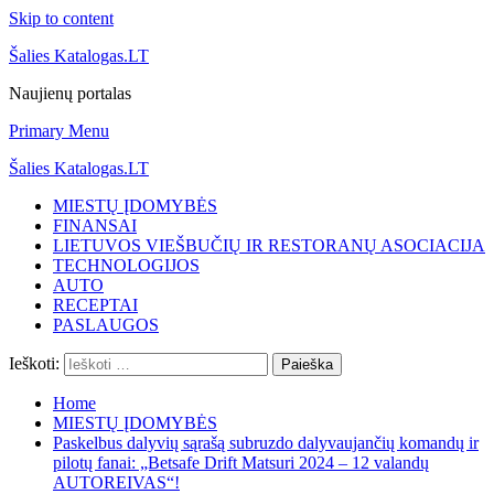
Skip to content
Šalies Katalogas.LT
Naujienų portalas
Primary Menu
Šalies Katalogas.LT
MIESTŲ ĮDOMYBĖS
FINANSAI
LIETUVOS VIEŠBUČIŲ IR RESTORANŲ ASOCIACIJA
TECHNOLOGIJOS
AUTO
RECEPTAI
PASLAUGOS
Ieškoti:
Home
MIESTŲ ĮDOMYBĖS
Paskelbus dalyvių sąrašą subruzdo dalyvaujančių komandų ir
pilotų fanai: „Betsafe Drift Matsuri 2024 – 12 valandų
AUTOREIVAS“!