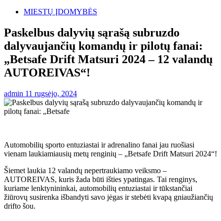
MIESTŲ ĮDOMYBĖS
Paskelbus dalyvių sąrašą subruzdo
dalyvaujančių komandų ir pilotų fanai:
„Betsafe Drift Matsuri 2024 – 12 valandų
AUTOREIVAS“!
admin
11 rugsėjo, 2024
Automobilių sporto entuziastai ir adrenalino fanai jau ruošiasi
vienam laukiamiausių metų renginių – „Betsafe Drift Matsuri 2024“!
Šiemet laukia 12 valandų nepertraukiamo veiksmo –
AUTOREIVAS, kuris žada būti išties ypatingas. Tai renginys,
kuriame lenktynininkai, automobilių entuziastai ir tūkstančiai
žiūrovų susirenka išbandyti savo jėgas ir stebėti kvapą gniaužiančių
drifto šou.