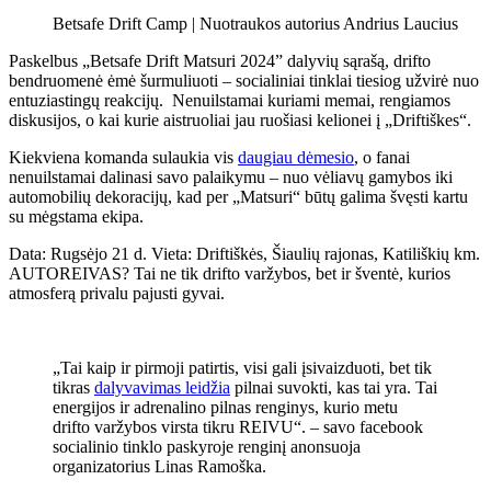
Betsafe Drift Camp | Nuotraukos autorius Andrius Laucius
Paskelbus „Betsafe Drift Matsuri 2024” dalyvių sąrašą, drifto
bendruomenė ėmė šurmuliuoti – socialiniai tinklai tiesiog užvirė nuo
entuziastingų reakcijų. Nenuilstamai kuriami memai, rengiamos
diskusijos, o kai kurie aistruoliai jau ruošiasi kelionei į „Driftiškes“.
Kiekviena komanda sulaukia vis
daugiau dėmesio
, o fanai
nenuilstamai dalinasi savo palaikymu – nuo vėliavų gamybos iki
automobilių dekoracijų, kad per „Matsuri“ būtų galima švęsti kartu
su mėgstama ekipa.
Data: Rugsėjo 21 d. Vieta: Driftiškės, Šiaulių rajonas, Katiliškių km.
AUTOREIVAS? Tai ne tik drifto varžybos, bet ir šventė, kurios
atmosferą privalu pajusti gyvai.
„Tai kaip ir pirmoji patirtis, visi gali įsivaizduoti, bet tik
tikras
dalyvavimas leidžia
pilnai suvokti, kas tai yra. Tai
energijos ir adrenalino pilnas renginys, kurio metu
drifto varžybos virsta tikru REIVU“. – savo facebook
socialinio tinklo paskyroje renginį anonsuoja
organizatorius Linas Ramoška.