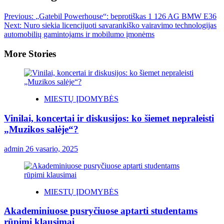
Previous:
„Gatebil Powerhouse“: beprotiškas 1 126 AG BMW E36
Next:
Nuro siekia licencijuoti savarankiško vairavimo technologijas
automobilių gamintojams ir mobilumo įmonėms
More Stories
MIESTŲ ĮDOMYBĖS
Vinilai, koncertai ir diskusijos: ko šiemet nepraleisti
„Muzikos salėje“?
admin
26 vasario, 2025
MIESTŲ ĮDOMYBĖS
Akademiniuose pusryčiuose aptarti studentams
rūpimi klausimai