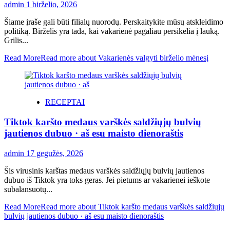
admin
1 birželio, 2026
Šiame įraše gali būti filialų nuorodų. Perskaitykite mūsų atskleidimo
politiką. Birželis yra tada, kai vakarienė pagaliau persikelia į lauką.
Grilis...
Read More
Read more about Vakarienės valgyti birželio mėnesį
RECEPTAI
Tiktok karšto medaus varškės saldžiųjų bulvių
jautienos dubuo · aš esu maisto dienoraštis
admin
17 gegužės, 2026
Šis virusinis karštas medaus varškės saldžiųjų bulvių jautienos
dubuo iš Tiktok yra toks geras. Jei pietums ar vakarienei ieškote
subalansuotų...
Read More
Read more about Tiktok karšto medaus varškės saldžiųjų
bulvių jautienos dubuo · aš esu maisto dienoraštis