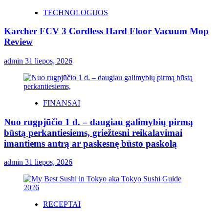
TECHNOLOGIJOS
Karcher FCV 3 Cordless Hard Floor Vacuum Mop
Review
admin
31 liepos, 2026
FINANSAI
Nuo rugpjūčio 1 d. – daugiau galimybių pirmą
būstą perkantiesiems, griežtesni reikalavimai
imantiems antrą ar paskesnę būsto paskolą
admin
31 liepos, 2026
RECEPTAI