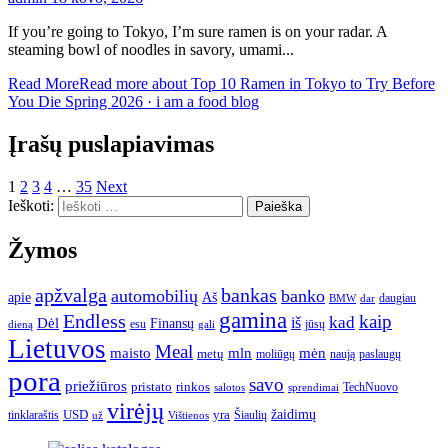
If you’re going to Tokyo, I’m sure ramen is on your radar. A
steaming bowl of noodles in savory, umami...
Read More
Read more about Top 10 Ramen in Tokyo to Try Before
You Die Spring 2026 · i am a food blog
Įrašų puslapiavimas
1
2
3
4
…
35
Next
Ieškoti:
Žymos
apžvalga
bankas
automobilių
banko
apie
Aš
daugiau
BMW
dar
gamina
Endless
kaip
kad
Dėl
iš
Finansų
esu
jūsų
gali
dieną
Lietuvos
Meal
mėn
maisto
mln
metų
moliūgų
naują
paslaugų
pora
savo
priežiūros
pristato
rinkos
TechNuovo
salotos
sprendimai
virėjų
USD
yra
žaidimų
tinklaraštis
Šiaulių
už
Vištienos