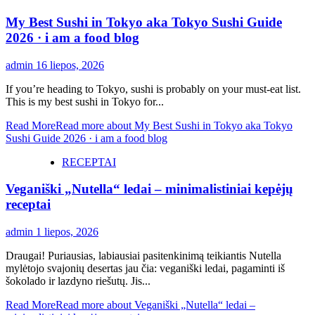
My Best Sushi in Tokyo aka Tokyo Sushi Guide
2026 · i am a food blog
admin
16 liepos, 2026
If you’re heading to Tokyo, sushi is probably on your must-eat list.
This is my best sushi in Tokyo for...
Read More
Read more about My Best Sushi in Tokyo aka Tokyo
Sushi Guide 2026 · i am a food blog
RECEPTAI
Veganiški „Nutella“ ledai – minimalistiniai kepėjų
receptai
admin
1 liepos, 2026
Draugai! Puriausias, labiausiai pasitenkinimą teikiantis Nutella
mylėtojo svajonių desertas jau čia: veganiški ledai, pagaminti iš
šokolado ir lazdyno riešutų. Jis...
Read More
Read more about Veganiški „Nutella“ ledai –