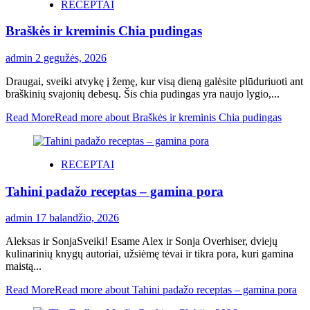
RECEPTAI
Braškės ir kreminis Chia pudingas
admin
2 gegužės, 2026
Draugai, sveiki atvykę į žemę, kur visą dieną galėsite plūduriuoti ant
braškinių svajonių debesų. Šis chia pudingas yra naujo lygio,...
Read More
Read more about Braškės ir kreminis Chia pudingas
RECEPTAI
Tahini padažo receptas – gamina pora
admin
17 balandžio, 2026
Aleksas ir SonjaSveiki! Esame Alex ir Sonja Overhiser, dviejų
kulinarinių knygų autoriai, užsiėmę tėvai ir tikra pora, kuri gamina
maistą...
Read More
Read more about Tahini padažo receptas – gamina pora