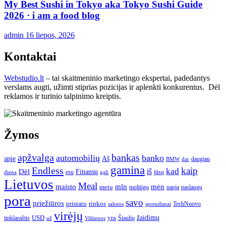
My Best Sushi in Tokyo aka Tokyo Sushi Guide
2026 · i am a food blog
admin
16 liepos, 2026
Kontaktai
Webstudio.lt
– tai skaitmeninio marketingo ekspertai, padedantys
verslams augti, užimti stiprias pozicijas ir aplenkti konkurentus. Dėl
reklamos ir turinio talpinimo kreiptis.
Žymos
apžvalga
bankas
automobilių
banko
apie
Aš
daugiau
BMW
dar
gamina
Endless
kaip
kad
Dėl
iš
Finansų
esu
jūsų
gali
dieną
Lietuvos
Meal
mėn
maisto
mln
metų
moliūgų
naują
paslaugų
pora
savo
priežiūros
pristato
rinkos
TechNuovo
salotos
sprendimai
virėjų
USD
yra
žaidimų
tinklaraštis
Šiaulių
už
Vištienos