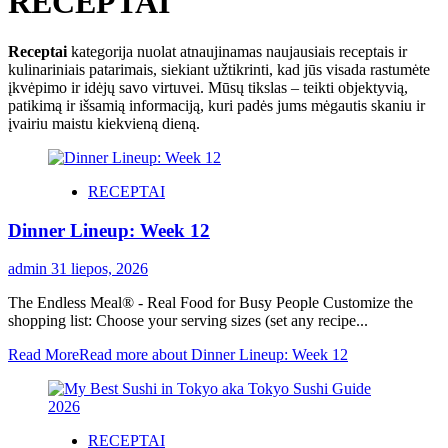
RECEPTAI
Receptai
kategorija nuolat atnaujinamas naujausiais receptais ir
kulinariniais patarimais, siekiant užtikrinti, kad jūs visada rastumėte
įkvėpimo ir idėjų savo virtuvei. Mūsų tikslas – teikti objektyvią,
patikimą ir išsamią informaciją, kuri padės jums mėgautis skaniu ir
įvairiu maistu kiekvieną dieną.
RECEPTAI
Dinner Lineup: Week 12
admin
31 liepos, 2026
The Endless Meal® - Real Food for Busy People Customize the
shopping list: Choose your serving sizes (set any recipe...
Read More
Read more about Dinner Lineup: Week 12
RECEPTAI