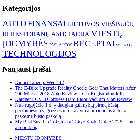
Kategorijos
AUTO
FINANSAI
LIETUVOS VIEŠBUČIŲ
MIESTŲ
IR RESTORANŲ ASOCIACIJA
ĮDOMYBĖS
RECEPTAI
PASLAUGOS
SVEIKATA
TECHNOLOGIJOS
Naujausi įrašai
Dinner Lineup: Week 12
The E-Bike Upgrade Reality Check: Gear That Matters After
500 Miles – 2018 Auto Review – Car Registration Info
Karcher FCV 3 Cordless Hard Floor Vacuum Mop Review
Nuo rugpjūčio 1 d. – daugiau galimybių pirmą būstą
perkantiesiems, griežtesni reikalavimai imantiems antrą ar
paskesnę būsto paskolą
My Best Sushi in Tokyo aka Tokyo Sushi Guide 2026 · i am
a food blog
MIESTŲ ĮDOMYBĖS