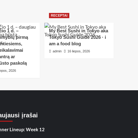
RECEPTAI
io 1 d. –
My Best Sushi in Tokyo aka
limybių pirmą
Tokyo Sushi Guide 2026 · i
ntiesiems,
am a food blog
eikalavimai
admin
16 liepos, 2026
ntrą ar
ūsto paskolą
iepos, 2026
ujausi įrašai
nner Lineup: Week 12