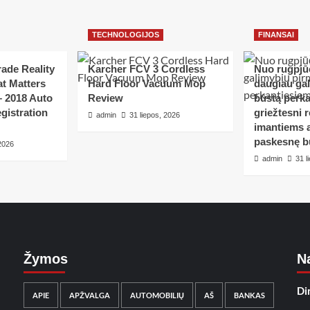
TECHNOLOGIJOS
FINANSAI
ade Reality
Karcher FCV 3 Cordless
Nuo rugpjūč
t Matters
Hard Floor Vacuum Mop
daugiau ga
– 2018 Auto
Review
būstą perka
gistration
griežtesni r
admin
31 liepos, 2026
imantiems a
paskesnę b
 2026
admin
31 l
Žymos
Na
Di
APIE
APŽVALGA
AUTOMOBILIŲ
AŠ
BANKAS