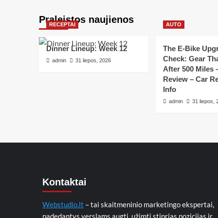
Praleistos naujienos
RECEPTAI
AUTO
Dinner Lineup: Week 12
The E-Bike Upgr
Check: Gear Tha
admin
31 liepos, 2026
After 500 Miles 
Review – Car Re
Info
admin
31 liepos,
Kontaktai
Webstudio.lt
– tai skaitmeninio marketingo ekspertai,
padedantys verslams augti, užimti stiprias pozicijas ir