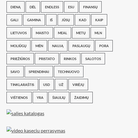
DIENĄ
DĖL
ENDLESS
ESU
FINANSŲ
GALI
GAMINA
IŠ
JŪSŲ
KAD
KAIP
LIETUVOS
MAISTO
MEAL
METŲ
MLN
MOLIŪGŲ
MĖN
NAUJĄ
PASLAUGŲ
PORA
PRIEŽIŪROS
PRISTATO
RINKOS
SALOTOS
SAVO
SPRENDIMAI
TECHNUOVO
TINKLARAŠTIS
USD
UŽ
VIRĖJŲ
VIŠTIENOS
YRA
ŠIAULIŲ
ŽAIDIMŲ