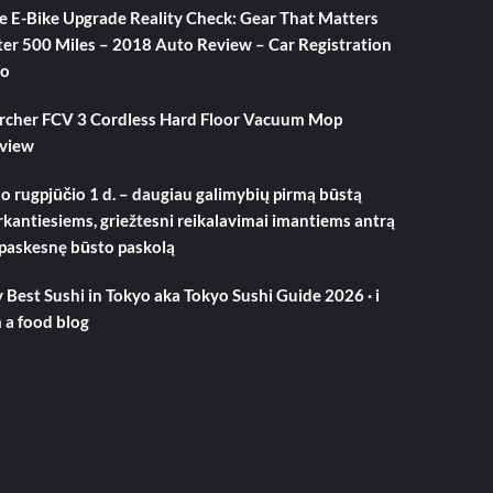
e E-Bike Upgrade Reality Check: Gear That Matters
ter 500 Miles – 2018 Auto Review – Car Registration
fo
rcher FCV 3 Cordless Hard Floor Vacuum Mop
view
o rugpjūčio 1 d. – daugiau galimybių pirmą būstą
rkantiesiems, griežtesni reikalavimai imantiems antrą
 paskesnę būsto paskolą
 Best Sushi in Tokyo aka Tokyo Sushi Guide 2026 · i
 a food blog