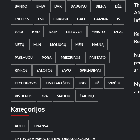
Th
BANKO
BMW
DAR
DAUGIAU
DIENĄ
DĖL
Af
ENDLESS
ESU
FINANSŲ
GALI
GAMINA
IŠ
In
JŪSŲ
KAD
KAIP
LIETUVOS
MAISTO
MEAL
Ka
Re
METŲ
MLN
MOLIŪGŲ
MĖN
NAUJĄ
Nu
PASLAUGŲ
PORA
PRIEŽIŪROS
PRISTATO
pe
ar
RINKOS
SALOTOS
SAVO
SPRENDIMAI
TECHNUOVO
TINKLARAŠTIS
USD
UŽ
VIRĖJŲ
My
am
VIŠTIENOS
YRA
ŠIAULIŲ
ŽAIDIMŲ
Kategorijos
AUTO
FINANSAI
LIETUVOS VIEŠBUČIŲ IR RESTORANŲ ASOCIACIJA