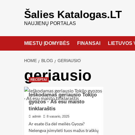
Šalies Katalogas.LT
NAUJIENŲ PORTALAS
MIESTŲ ĮDOMYBĖS
FINANSAI
LIETUVOS 
HOME
BLOG
GERIAUSIO
geriausio
RECEPTAI
Ieškodamas geriausio Tokijo
gyozos · Aš esu maisto
tinklaraštis
admin
8 vasario, 2025
Ar esate čia dėl meilės Gyoza?
Nelengva įsimylėti tuos mažus traškių