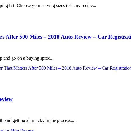
 list: Choose your serving sizes (set any recipe...
 After 500 Miles – 2018 Auto Review – Car Registrat
p and go on a buying spree...
 That Matters After 500 Miles – 2018 Auto Review – Car Registration
eview
h and getting all mucky in the process,...
Vacuum Mop Review