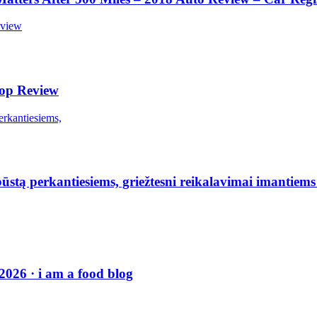
op Review
stą perkantiesiems, griežtesni reikalavimai imantiems
026 · i am a food blog