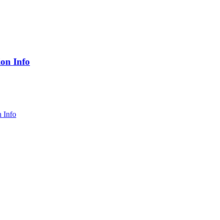
ion Info
 Info