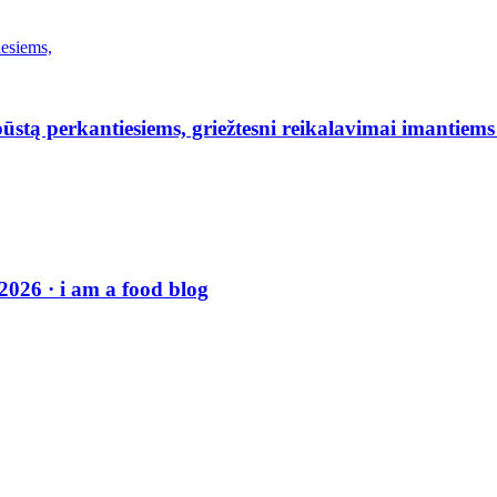
stą perkantiesiems, griežtesni reikalavimai imantiems
026 · i am a food blog