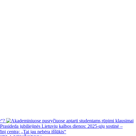
je“?
Prasideda jubiliejinės Lietuvių kalbos dienos: 2025-ųjų sostinė –
nį centrą: „Tai jau nebėra iššūkis“