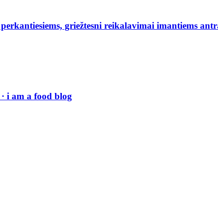
erkantiesiems, griežtesni reikalavimai imantiems antr
· i am a food blog