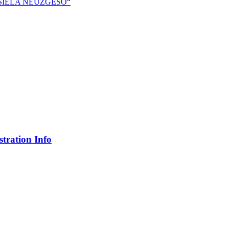
iną „SIELA NEUŽGESO“
tration Info