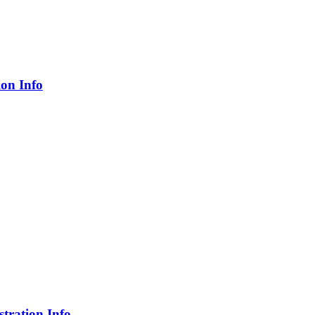
ion Info
tration Info