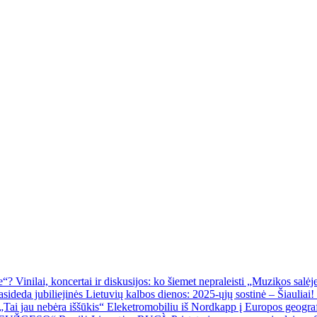
Vinilai, koncertai ir diskusijos: ko šiemet nepraleisti „Muzikos salė
Eleketromobiliu iš Nordkapp į Europos geografi