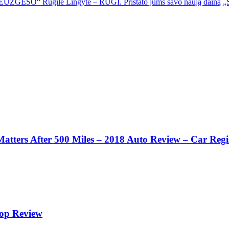
Rugilė Lingytė – RUGÌ. Pristato jums savo naują da
tters After 500 Miles – 2018 Auto Review – Car Regis
op Review