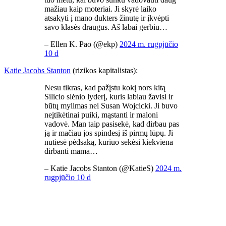
mažiau kaip moteriai. Ji skyrė laiko
atsakyti į mano dukters žinutę ir įkvėpti
savo klasės draugus. Aš labai gerbiu…
– Ellen K. Pao (@ekp)
2024 m. rugpjūčio
10 d
Katie Jacobs Stanton
(rizikos kapitalistas):
Nesu tikras, kad pažįstu kokį nors kitą
Silicio slėnio lyderį, kuris labiau žavisi ir
būtų mylimas nei Susan Wojcicki. Ji buvo
neįtikėtinai puiki, mąstanti ir maloni
vadovė. Man taip pasisekė, kad dirbau pas
ją ir mačiau jos spindesį iš pirmų lūpų. Ji
nutiesė pėdsaką, kuriuo sekėsi kiekviena
dirbanti mama…
– Katie Jacobs Stanton (@KatieS)
2024 m.
rugpjūčio 10 d