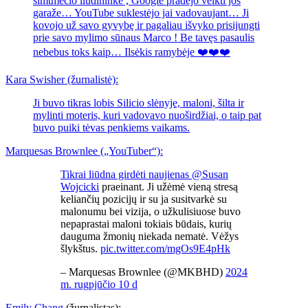
šimtmečio liudininkė , Google pradėjo veikti jos
garaže… YouTube suklestėjo jai vadovaujant… Ji
kovojo už savo gyvybę ir pagaliau išvyko prisijungti
prie savo mylimo sūnaus Marco ! Be tavęs pasaulis
nebebus toks kaip… Ilsėkis ramybėje ❤️❤️❤️
Kara Swisher (žurnalistė):
Ji buvo tikras lobis Silicio slėnyje, maloni, šilta ir
mylinti moteris, kuri vadovavo nuoširdžiai, o taip pat
buvo puiki tėvas penkiems vaikams.
Marquesas Brownlee („YouTuber“):
Tikrai liūdna girdėti naujienas
@Susan
Wojcicki
praeinant. Ji užėmė vieną stresą
keliančių pozicijų ir su ja susitvarkė su
malonumu bei vizija, o užkulisiuose buvo
nepaprastai maloni tokiais būdais, kurių
dauguma žmonių niekada nematė. Vėžys
šlykštus.
pic.twitter.com/mgOs9E4pHk
– Marquesas Brownlee (@MKBHD)
2024
m. rugpjūčio 10 d
Emily Chang
(žurnalistas):