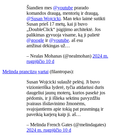
Šiandien mes
@youtube
prarado
komandos draugą, mentorių ir draugą,
@Susan Wojcicki
. Man teko laimė sutikti
Susan prieš 17 metų, kai ji buvo
„DoubleClick“ įsigijimo architektė. Jos
palikimas gyvuoja visame, ką ji palietė
@google
ir
@youtube
. aš esu
amžinai dėkingas už…
– Nealas Mohanas (@nealmohan)
2024 m.
rugpjūčio 10 d
Melinda prancūzų vartai
(filantropas):
Susan Wojcicki sulaužė pelėsį. Ji buvo
vizionieriška lyderė, tyčia atidariusi duris
daugeliui jaunų moterų, kurios pasekė jos
pėdomis, ir ji išlieka sektinu pavyzdžiu
įvairaus išsilavinimo žmonėms,
svajojantiems apie tokią pat prasmingą ir
paveikią karjerą kaip ji. aš…
– Melinda French Gates (@melindagates)
2024 m. rugpjūčio 10 d