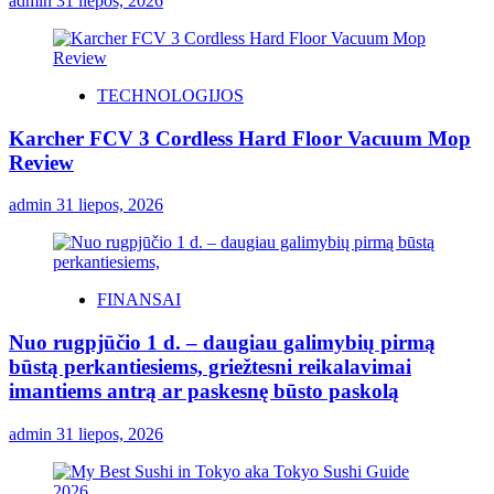
admin
31 liepos, 2026
TECHNOLOGIJOS
Karcher FCV 3 Cordless Hard Floor Vacuum Mop
Review
admin
31 liepos, 2026
FINANSAI
Nuo rugpjūčio 1 d. – daugiau galimybių pirmą
būstą perkantiesiems, griežtesni reikalavimai
imantiems antrą ar paskesnę būsto paskolą
admin
31 liepos, 2026