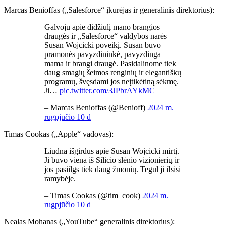
Marcas Benioffas („Salesforce“ įkūrėjas ir generalinis direktorius):
Galvoju apie didžiulį mano brangios
draugės ir „Salesforce“ valdybos narės
Susan Wojcicki poveikį. Susan buvo
pramonės pavyzdininkė, pavyzdinga
mama ir brangi draugė. Pasidalinome tiek
daug smagių šeimos renginių ir elegantiškų
programų, švęsdami jos neįtikėtiną sėkmę.
Ji…
pic.twitter.com/3JPbrAYkMC
– Marcas Benioffas (@Benioff)
2024 m.
rugpjūčio 10 d
Timas Cookas („Apple“ vadovas):
Liūdna išgirdus apie Susan Wojcicki mirtį.
Ji buvo viena iš Silicio slėnio vizionierių ir
jos pasiilgs tiek daug žmonių. Tegul ji ilsisi
ramybėje.
– Timas Cookas (@tim_cook)
2024 m.
rugpjūčio 10 d
Nealas Mohanas („YouTube“ generalinis direktorius):