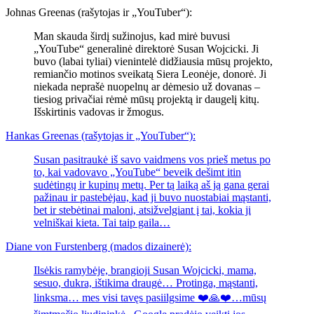
Johnas Greenas (rašytojas ir „YouTuber“):
Man skauda širdį sužinojus, kad mirė buvusi
„YouTube“ generalinė direktorė Susan Wojcicki. Ji
buvo (labai tyliai) vienintelė didžiausia mūsų projekto,
remiančio motinos sveikatą Siera Leonėje, donorė. Ji
niekada neprašė nuopelnų ar dėmesio už dovanas –
tiesiog privačiai rėmė mūsų projektą ir daugelį kitų.
Išskirtinis vadovas ir žmogus.
Hankas Greenas (rašytojas ir „YouTuber“):
Susan pasitraukė iš savo vaidmens vos prieš metus po
to, kai vadovavo „YouTube“ beveik dešimt itin
sudėtingų ir kupinų metų. Per tą laiką aš ją gana gerai
pažinau ir pastebėjau, kad ji buvo nuostabiai mąstanti,
bet ir stebėtinai maloni, atsižvelgiant į tai, kokia ji
velniškai kieta. Tai taip gaila…
Diane von Furstenberg (mados dizainerė):
Ilsėkis ramybėje, brangioji Susan Wojcicki, mama,
sesuo, dukra, ištikima draugė… Protinga, mąstanti,
linksma… mes visi tavęs pasiilgsime ❤️🙏❤️…mūsų