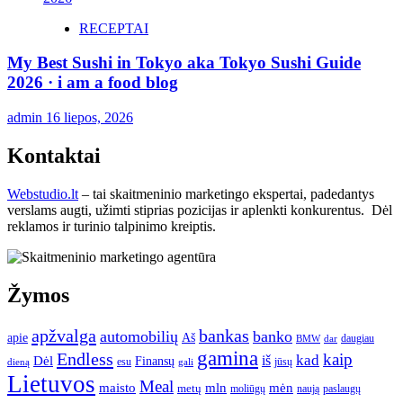
RECEPTAI
My Best Sushi in Tokyo aka Tokyo Sushi Guide
2026 · i am a food blog
admin
16 liepos, 2026
Kontaktai
Webstudio.lt
– tai skaitmeninio marketingo ekspertai, padedantys
verslams augti, užimti stiprias pozicijas ir aplenkti konkurentus. Dėl
reklamos ir turinio talpinimo kreiptis.
Žymos
apžvalga
bankas
automobilių
banko
apie
Aš
daugiau
BMW
dar
gamina
Endless
kaip
kad
Dėl
iš
Finansų
esu
jūsų
gali
dieną
Lietuvos
Meal
mėn
maisto
mln
metų
moliūgų
naują
paslaugų