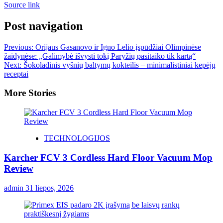
Source link
Post navigation
Previous:
Orijaus Gasanovo ir Igno Lelio įspūdžiai Olimpinėse
žaidynėse: „Galimybė išvysti tokį Paryžių pasitaiko tik kartą“
Next:
Šokoladinis vyšnių baltymų kokteilis – minimalistiniai kepėjų
receptai
More Stories
TECHNOLOGIJOS
Karcher FCV 3 Cordless Hard Floor Vacuum Mop
Review
admin
31 liepos, 2026