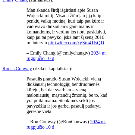
Man skauda širdį išgirdusi apie Susan
Wojcicki mirtį. Visada žiūrėjau į ją kaip į
penkių vaikų motiną, kuri taip pat kūrė ir
vadovavo didžiuliams gaminiams ir
komandoms, ir vertinu jos norą pasidalyti,
kaip jai tai pavyko, įskaitant šį seną 2016
m. interviu.
pic.twitter.com/xgSm4TlsQD
– Emily Chang (@emilychangtv)
2024 m.
rugpjūčio 10 d
Ronas Conway
(rizikos kapitalistas):
Pasaulis prarado Susan Wojcicki, vieną
didžiausių technologijų bendruomenės
kūrėjų, bet dar svarbiau – vieną
maloniausių, mąstančių žmonių, be to, kad
yra puiki mama. Stenkimės sekti jos
pavyzdžiu ir jos garbei pasaulį padaryti
geresne vieta
– Ron Conway (@RonConway)
2024 m.
rugpjūčio 10 d