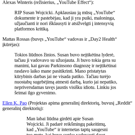
Alexas Winteris (režisierius, „YouTube Effect“):
RIP Susan Wojcicki. Apklausiau ją mūsų „YouTube“
dokumente ir pastebėjau, kad ji yra puiki, maloninga,
užjaučianti ir nori išklausyti ir atsižvelgti į intensyvią
platformos kritiką.
Mattas Rossas (buvęs „YouTube“ vadovas ir „Day2 Health“
įkūrėjas):
Tokios liūdnos žinios. Susan buvo neįtikėtina lyderė,
tačiau ji vadovavo su užuojauta. Ji buvo tokia gera su
manimi, kai gavau Parkinsono diagnozę ir neįtikėtinai
rasdavo laiko mane pasitikrinti. Mano pristatytas
kūrybinis darbas jai ne visada patiko. Tačiau turėjo
nuostabų sugebėjimą atmesti darbą, kurio jai nepatiko,
nepriversdamas tavęs jaustis visišku idiotu. Linkiu jos
šeimai ilgo gyvenimo.
Ellen K. Pao
(Projektas apima generalinį direktorių, buvusį „Reddit“
generalinį direktorių):
Man labai liūdna girdėti apie Susan
Wojcicki. Ji padarė reikšmingų pakeitimų,
kad „YouTube“ ir internetas taptų saugesni
tuo metu, kai buvo sunku vadovauti daug