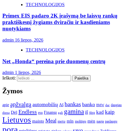
TECHNOLOGIJOS
Primex EIS padaro 2K įrašymą be laisvų rankų
praktiškesnį žygiams dviračiu ir kasdieniams
nuotykiams
admin
16 liepos, 2026
TECHNOLOGIJOS
Net „Honda“ pereina prie duomenų centrų
admin
1 liepos, 2026
Ieškoti:
Žymos
apžvalga
bankas
automobilių
banko
apie
Aš
daugiau
BMW
dar
gamina
Endless
kaip
kad
Dėl
iš
Finansų
esu
jūsų
gali
dieną
Lietuvos
Meal
mėn
maisto
mln
metų
moliūgų
naują
paslaugų
pora
savo
priežiūros
pristato
rinkos