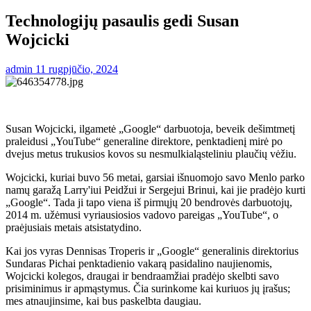
Technologijų pasaulis gedi Susan
Wojcicki
admin
11 rugpjūčio, 2024
Susan Wojcicki, ilgametė „Google“ darbuotoja, beveik dešimtmetį
praleidusi „YouTube“ generaline direktore, penktadienį mirė po
dvejus metus trukusios kovos su nesmulkialąsteliniu plaučių vėžiu.
Wojcicki, kuriai buvo 56 metai, garsiai išnuomojo savo Menlo parko
namų garažą Larry'iui Peidžui ir Sergejui Brinui, kai jie pradėjo kurti
„Google“. Tada ji tapo viena iš pirmųjų 20 bendrovės darbuotojų,
2014 m. užėmusi vyriausiosios vadovo pareigas „YouTube“, o
praėjusiais metais atsistatydino.
Kai jos vyras Dennisas Troperis ir „Google“ generalinis direktorius
Sundaras Pichai penktadienio vakarą pasidalino naujienomis,
Wojcicki kolegos, draugai ir bendraamžiai pradėjo skelbti savo
prisiminimus ir apmąstymus. Čia surinkome kai kuriuos jų įrašus;
mes atnaujinsime, kai bus paskelbta daugiau.