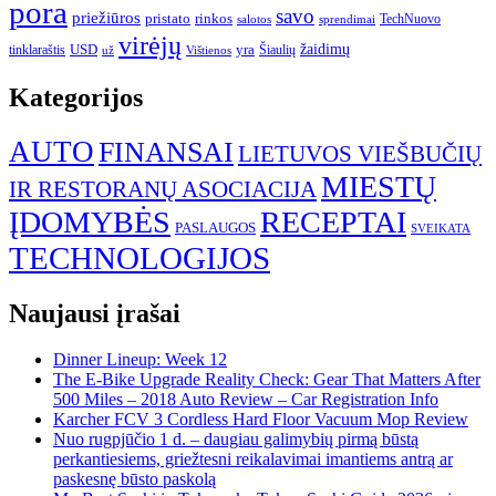
pora
savo
priežiūros
pristato
rinkos
TechNuovo
salotos
sprendimai
virėjų
USD
yra
žaidimų
tinklaraštis
Šiaulių
už
Vištienos
Kategorijos
AUTO
FINANSAI
LIETUVOS VIEŠBUČIŲ
MIESTŲ
IR RESTORANŲ ASOCIACIJA
ĮDOMYBĖS
RECEPTAI
PASLAUGOS
SVEIKATA
TECHNOLOGIJOS
Naujausi įrašai
Dinner Lineup: Week 12
The E-Bike Upgrade Reality Check: Gear That Matters After
500 Miles – 2018 Auto Review – Car Registration Info
Karcher FCV 3 Cordless Hard Floor Vacuum Mop Review
Nuo rugpjūčio 1 d. – daugiau galimybių pirmą būstą
perkantiesiems, griežtesni reikalavimai imantiems antrą ar
paskesnę būsto paskolą