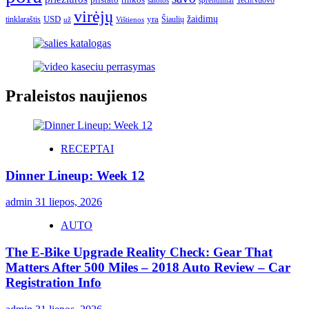
TechNuovo
salotos
sprendimai
virėjų
USD
yra
žaidimų
tinklaraštis
Šiaulių
už
Vištienos
Praleistos naujienos
RECEPTAI
Dinner Lineup: Week 12
admin
31 liepos, 2026
AUTO
The E-Bike Upgrade Reality Check: Gear That
Matters After 500 Miles – 2018 Auto Review – Car
Registration Info