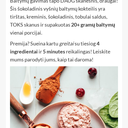
Baltymų gavimas tapo DAUG skanesnis, draugai!
Šis šokoladinis vyšnių baltymų kokteilis yra
tirštas, kreminis, šokoladinis, tobulai saldus,
TOKS skanus ir supakuotas
20+ gramų baltymų
vienai porcijai.
Premija? Sueina kartu
greitai
su tiesiog
4
ingredientai
ir
5 minutes
reikalingas! Leiskite
mums parodyti jums, kaip tai daroma!