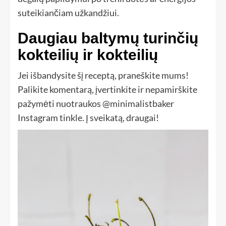
suteikiančiam užkandžiui.
Daugiau baltymų turinčių
kokteilių ir kokteilių
Jei išbandysite šį receptą, praneškite mums!
Palikite komentarą, įvertinkite ir nepamirškite
pažymėti nuotraukos @minimalistbaker
Instagram tinkle. Į sveikatą, draugai!