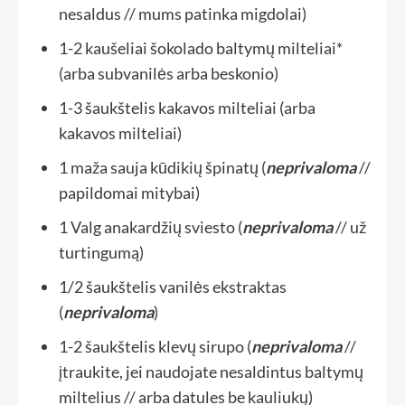
nesaldus // mums patinka migdolai)
1-2
kaušeliai
šokolado baltymų milteliai*
(arba subvanilės arba beskonio)
1-3
šaukštelis
kakavos milteliai
(arba
kakavos milteliai)
1
maža sauja
kūdikių špinatų
(
neprivaloma
//
papildomai mitybai)
1
Valg
anakardžių sviesto
(
neprivaloma
// už
turtingumą)
1/2
šaukštelis
vanilės ekstraktas
(
neprivaloma
)
1-2
šaukštelis
klevų sirupo
(
neprivaloma
//
įtraukite, jei naudojate nesaldintus baltymų
miltelius // arba datules be kauliukų)