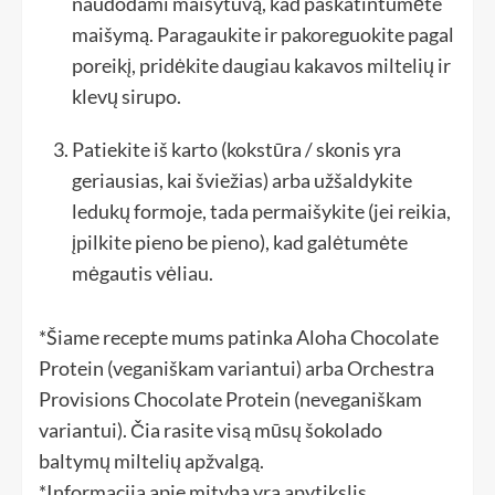
naudodami maišytuvą, kad paskatintumėte
maišymą. Paragaukite ir pakoreguokite pagal
poreikį, pridėkite daugiau kakavos miltelių ir
klevų sirupo.
Patiekite iš karto (kokstūra / skonis yra
geriausias, kai šviežias) arba užšaldykite
ledukų formoje, tada permaišykite (jei reikia,
įpilkite pieno be pieno), kad galėtumėte
mėgautis vėliau.
*Šiame recepte mums patinka Aloha Chocolate
Protein (veganiškam variantui) arba Orchestra
Provisions Chocolate Protein (neveganiškam
variantui). Čia rasite visą mūsų šokolado
baltymų miltelių apžvalgą.
*Informacija apie mitybą yra apytikslis