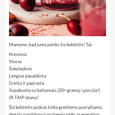
Manome, kad jums patiks šis kokteilis! Tai:
Kreminis
Storas
Šokoladinis
Lengvai pasaldinta
Greita ir paprasta
Supakuota su baltymais (20+ gramų / porcija!)
IR TAIP skanu!
Šis kokteilis puikiai tinka greitiems pusryčiams,
degalų papildymui po treniruotės ar energijos