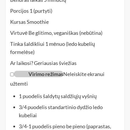
Porcijos
1
(purtyti)
Kursas
Smoothie
Virtuvė
Be glitimo, veganiškas (nebūtina)
Tinka šaldikliui
1 mėnuo (ledo kubelių
formelėse)
Ar laikosi?
Geriausias šviežias
Virimo režimas
Neleiskite ekranui
užtemti
1
puodelis
šaldytų saldžiųjų vyšnių
3/4
puodelis
standartinio dydžio ledo
kubeliai
3/4-1
puodelis
pieno be pieno
(paprastas,