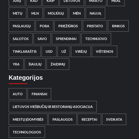
JŪSŲ
KAD
KAIP
LIETUVOS
MAISTO
MEAL
METŲ
MLN
MOLIŪGŲ
MĖN
NAUJĄ
PASLAUGŲ
PORA
PRIEŽIŪROS
PRISTATO
RINKOS
SALOTOS
SAVO
SPRENDIMAI
TECHNUOVO
TINKLARAŠTIS
USD
UŽ
VIRĖJŲ
VIŠTIENOS
YRA
ŠIAULIŲ
ŽAIDIMŲ
Kategorijos
AUTO
FINANSAI
LIETUVOS VIEŠBUČIŲ IR RESTORANŲ ASOCIACIJA
MIESTŲ ĮDOMYBĖS
PASLAUGOS
RECEPTAI
SVEIKATA
TECHNOLOGIJOS