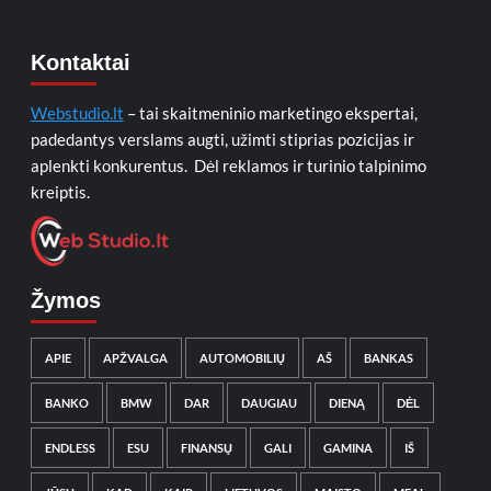
Kontaktai
Webstudio.lt
– tai skaitmeninio marketingo ekspertai,
padedantys verslams augti, užimti stiprias pozicijas ir
aplenkti konkurentus. Dėl reklamos ir turinio talpinimo
kreiptis.
Žymos
APIE
APŽVALGA
AUTOMOBILIŲ
AŠ
BANKAS
BANKO
BMW
DAR
DAUGIAU
DIENĄ
DĖL
ENDLESS
ESU
FINANSŲ
GALI
GAMINA
IŠ