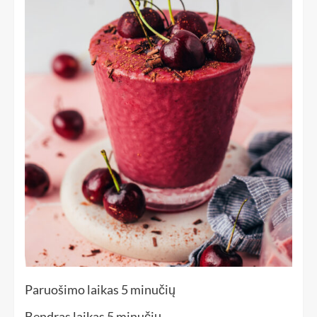
Paruošimo laikas
5
minučių
Bendras laikas
5
minučių