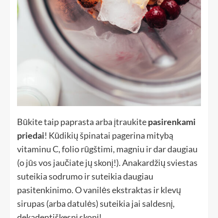
Būkite taip paprasta arba įtraukite
pasirenkami
priedai
! Kūdikių špinatai pagerina mitybą
vitaminu C, folio rūgštimi, magniu ir dar daugiau
(o jūs vos jaučiate jų skonį!). Anakardžių sviestas
suteikia sodrumo ir suteikia daugiau
pasitenkinimo. O vanilės ekstraktas ir klevų
sirupas (arba datulės) suteikia jai saldesnį,
dekadentiškesnį skonį!