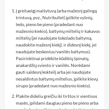
Į greitaeigį maišytuvą (arba mažesnį galingą
trintuvą, pvz., Nutribullet) įpilkite vyšnių,
ledo, pieno be pieno (pradedant nuo
mažesnio kiekio), baltymų miltelių ir kakavos
miltelių (jei naudojate šokolado baltymą,
naudokite mažesnį kiekį). ir didesnį kiekį, jei
naudojate beskonius/vanilės baltymus).
Pasirinktinai pridėkite kūdikių špinatų,
anakardžių sviesto ir vanilės. Norėdami
gauti saldesnį kokteilį arba jei naudojate
nesaldintus baltymų miltelius, įpilkite klevų
sirupo (pradedant nuo mažesnio kiekio).
Plakite dideliu greičiu iki tirštos ir vientisos
masės, įpildami daugiau pieno be pieno arba