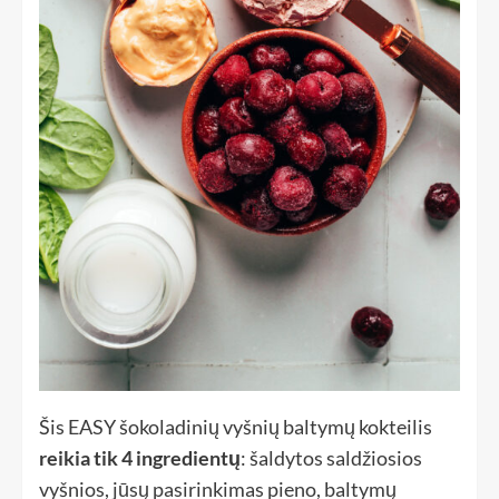
Šis EASY šokoladinių vyšnių baltymų kokteilis
reikia tik 4 ingredientų
: šaldytos saldžiosios
vyšnios, jūsų pasirinkimas pieno, baltymų