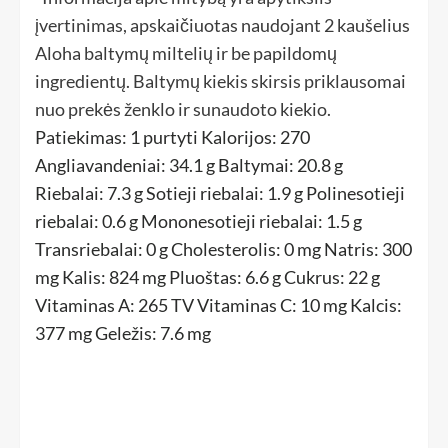
įvertinimas, apskaičiuotas naudojant 2 kaušelius
Aloha baltymų miltelių ir be papildomų
ingredientų. Baltymų kiekis skirsis priklausomai
nuo prekės ženklo ir sunaudoto kiekio.
Patiekimas:
1
purtyti
Kalorijos:
270
Angliavandeniai:
34.1
g
Baltymai:
20.8
g
Riebalai:
7.3
g
Sotieji riebalai:
1.9
g
Polinesotieji
riebalai:
0.6
g
Mononesotieji riebalai:
1.5
g
Transriebalai:
0
g
Cholesterolis:
0
mg
Natris:
300
mg
Kalis:
824
mg
Pluoštas:
6.6
g
Cukrus:
22
g
Vitaminas A:
265
TV
Vitaminas C:
10
mg
Kalcis:
377
mg
Geležis:
7.6
mg