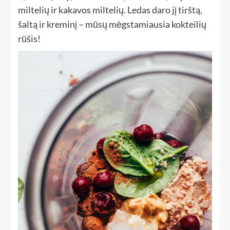
miltelių ir kakavos miltelių. Ledas daro jį tirštą,
šaltą ir kreminį – mūsų mėgstamiausia kokteilių
rūšis!