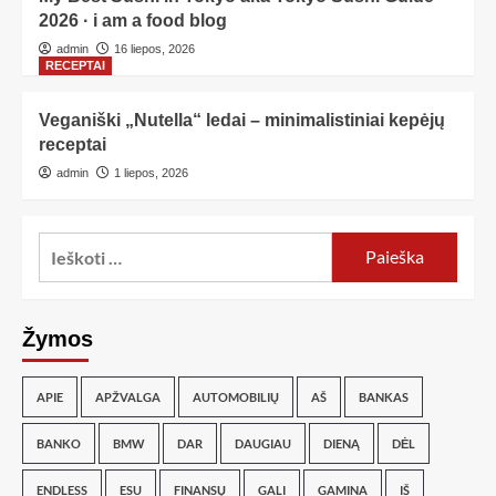
2026 · i am a food blog
admin
16 liepos, 2026
RECEPTAI
Veganiški „Nutella“ ledai – minimalistiniai kepėjų
receptai
admin
1 liepos, 2026
Žymos
APIE
APŽVALGA
AUTOMOBILIŲ
AŠ
BANKAS
BANKO
BMW
DAR
DAUGIAU
DIENĄ
DĖL
ENDLESS
ESU
FINANSŲ
GALI
GAMINA
IŠ