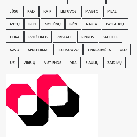
JŪSŲ
KAD
KAIP
LIETUVOS
MAISTO
MEAL
METŲ
MLN
MOLIŪGŲ
MĖN
NAUJĄ
PASLAUGŲ
PORA
PRIEŽIŪROS
PRISTATO
RINKOS
SALOTOS
SAVO
SPRENDIMAI
TECHNUOVO
TINKLARAŠTIS
USD
UŽ
VIRĖJŲ
VIŠTIENOS
YRA
ŠIAULIŲ
ŽAIDIMŲ