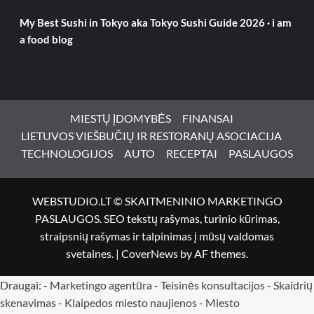
My Best Sushi in Tokyo aka Tokyo Sushi Guide 2026 · i am
a food blog
MIESTŲ ĮDOMYBĖS
FINANSAI
LIETUVOS VIEŠBUČIŲ IR RESTORANŲ ASOCIACIJA
TECHNOLOGIJOS
AUTO
RECEPTAI
PASLAUGOS
WEBSTUDIO.LT © SKAITMENINIO MARKETINGO
PASLAUGOS. SEO tekstų rašymas, turinio kūrimas,
straipsnių rašymas ir talpinimas į mūsų valdomas
svetaines.
|
CoverNews
by AF themes.
Draugai: -
Marketingo agentūra
-
Teisinės konsultacijos
-
Skaidrių
skenavimas
-
Klaipedos miesto naujienos
-
Miesto