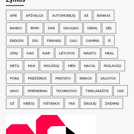
APIE
APŽVALGA
AUTOMOBILIŲ
AŠ
BANKAS
BANKO
BMW
DAR
DAUGIAU
DIENĄ
DĖL
ENDLESS
ESU
FINANSŲ
GALI
GAMINA
IŠ
JŪSŲ
KAD
KAIP
LIETUVOS
MAISTO
MEAL
METŲ
MLN
MOLIŪGŲ
MĖN
NAUJĄ
PASLAUGŲ
PORA
PRIEŽIŪROS
PRISTATO
RINKOS
SALOTOS
SAVO
SPRENDIMAI
TECHNUOVO
TINKLARAŠTIS
USD
UŽ
VIRĖJŲ
VIŠTIENOS
YRA
ŠIAULIŲ
ŽAIDIMŲ