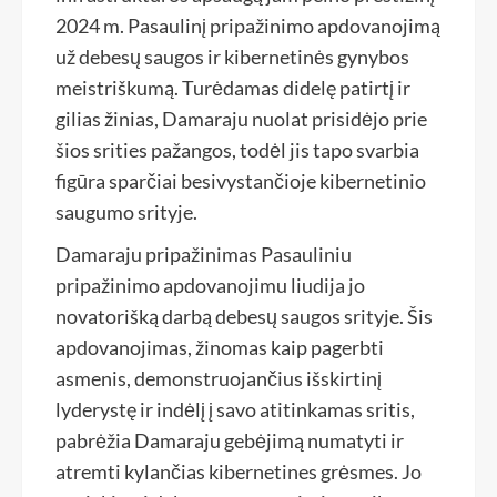
2024 m. Pasaulinį pripažinimo apdovanojimą
už debesų saugos ir kibernetinės gynybos
meistriškumą. Turėdamas didelę patirtį ir
gilias žinias, Damaraju nuolat prisidėjo prie
šios srities pažangos, todėl jis tapo svarbia
figūra sparčiai besivystančioje kibernetinio
saugumo srityje.
Damaraju pripažinimas Pasauliniu
pripažinimo apdovanojimu liudija jo
novatorišką darbą debesų saugos srityje. Šis
apdovanojimas, žinomas kaip pagerbti
asmenis, demonstruojančius išskirtinį
lyderystę ir indėlį į savo atitinkamas sritis,
pabrėžia Damaraju gebėjimą numatyti ir
atremti kylančias kibernetines grėsmes. Jo