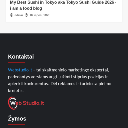
My Best Sushi in Tokyo aka Tokyo Sushi Guide 2026 ·
i am a food blog
admin
16 liepos, 2026
Kontaktai
Webstudio.lt
– tai skaitmeninio marketingo ekspertai,
padedantys verslams augti, užimti stiprias pozicijas ir
aplenkti konkurentus. Dėl reklamos ir turinio talpinimo
kreiptis.
Žymos