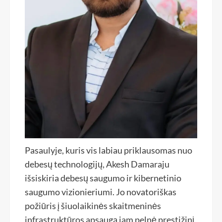
Pasaulyje, kuris vis labiau priklausomas nuo
debesų technologijų, Akesh Damaraju
išsiskiria debesų saugumo ir kibernetinio
saugumo vizionieriumi. Jo novatoriškas
požiūris į šiuolaikinės skaitmeninės
infrastruktūros apsaugą jam pelnė prestižinį