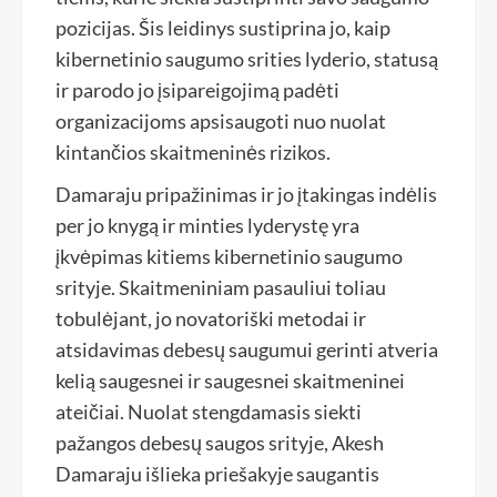
pozicijas. Šis leidinys sustiprina jo, kaip
kibernetinio saugumo srities lyderio, statusą
ir parodo jo įsipareigojimą padėti
organizacijoms apsisaugoti nuo nuolat
kintančios skaitmeninės rizikos.
Damaraju pripažinimas ir jo įtakingas indėlis
per jo knygą ir minties lyderystę yra
įkvėpimas kitiems kibernetinio saugumo
srityje. Skaitmeniniam pasauliui toliau
tobulėjant, jo novatoriški metodai ir
atsidavimas debesų saugumui gerinti atveria
kelią saugesnei ir saugesnei skaitmeninei
ateičiai. Nuolat stengdamasis siekti
pažangos debesų saugos srityje, Akesh
Damaraju išlieka priešakyje saugantis