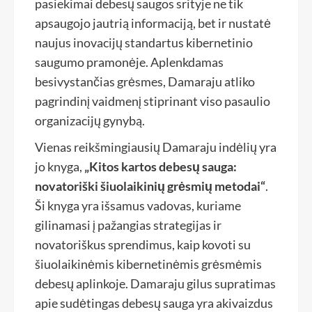
pasiekimai debesų saugos srityje ne tik
apsaugojo jautrią informaciją, bet ir nustatė
naujus inovacijų standartus kibernetinio
saugumo pramonėje. Aplenkdamas
besivystančias grėsmes, Damaraju atliko
pagrindinį vaidmenį stiprinant viso pasaulio
organizacijų gynybą.
Vienas reikšmingiausių Damaraju indėlių yra
jo knyga,
„Kitos kartos debesų sauga:
novatoriški šiuolaikinių grėsmių metodai“
.
Ši knyga yra išsamus vadovas, kuriame
gilinamasi į pažangias strategijas ir
novatoriškus sprendimus, kaip kovoti su
šiuolaikinėmis kibernetinėmis grėsmėmis
debesų aplinkoje. Damaraju gilus supratimas
apie sudėtingas debesų sauga yra akivaizdus