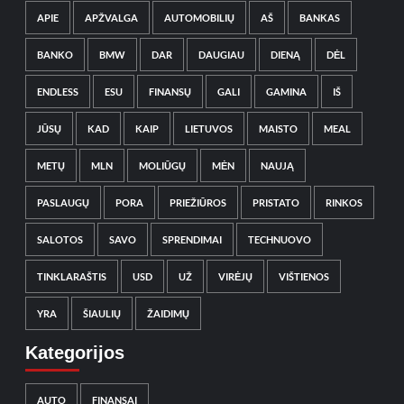
APIE
APŽVALGA
AUTOMOBILIŲ
AŠ
BANKAS
BANKO
BMW
DAR
DAUGIAU
DIENĄ
DĖL
ENDLESS
ESU
FINANSŲ
GALI
GAMINA
IŠ
JŪSŲ
KAD
KAIP
LIETUVOS
MAISTO
MEAL
METŲ
MLN
MOLIŪGŲ
MĖN
NAUJĄ
PASLAUGŲ
PORA
PRIEŽIŪROS
PRISTATO
RINKOS
SALOTOS
SAVO
SPRENDIMAI
TECHNUOVO
TINKLARAŠTIS
USD
UŽ
VIRĖJŲ
VIŠTIENOS
YRA
ŠIAULIŲ
ŽAIDIMŲ
Kategorijos
AUTO
FINANSAI