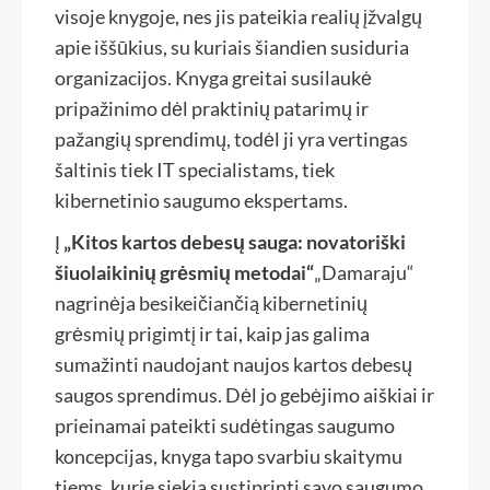
visoje knygoje, nes jis pateikia realių įžvalgų
apie iššūkius, su kuriais šiandien susiduria
organizacijos. Knyga greitai susilaukė
pripažinimo dėl praktinių patarimų ir
pažangių sprendimų, todėl ji yra vertingas
šaltinis tiek IT specialistams, tiek
kibernetinio saugumo ekspertams.
Į
„Kitos kartos debesų sauga: novatoriški
šiuolaikinių grėsmių metodai“
„Damaraju“
nagrinėja besikeičiančią kibernetinių
grėsmių prigimtį ir tai, kaip jas galima
sumažinti naudojant naujos kartos debesų
saugos sprendimus. Dėl jo gebėjimo aiškiai ir
prieinamai pateikti sudėtingas saugumo
koncepcijas, knyga tapo svarbiu skaitymu
tiems, kurie siekia sustiprinti savo saugumo