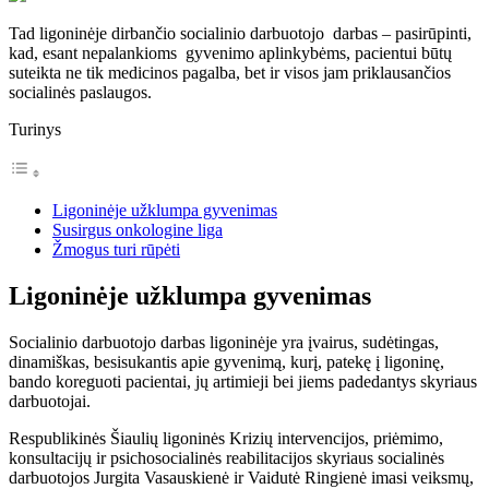
Tad ligoninėje dirbančio socialinio darbuotojo darbas – pasirūpinti,
kad, esant nepalankioms gyvenimo aplinkybėms, pacientui būtų
suteikta ne tik medicinos pagalba, bet ir visos jam priklausančios
socialinės paslaugos.
Turinys
Ligoninėje užklumpa gyvenimas
Susirgus onkologine liga
Žmogus turi rūpėti
Ligoninėje užklumpa gyvenimas
Socialinio darbuotojo darbas ligoninėje yra įvairus, sudėtingas,
dinamiškas, besisukantis apie gyvenimą, kurį, patekę į ligoninę,
bando koreguoti pacientai, jų artimieji bei jiems padedantys skyriaus
darbuotojai.
Respublikinės Šiaulių ligoninės Krizių intervencijos, priėmimo,
konsultacijų ir psichosocialinės reabilitacijos skyriaus socialinės
darbuotojos Jurgita Vasauskienė ir Vaidutė Ringienė imasi veiksmų,