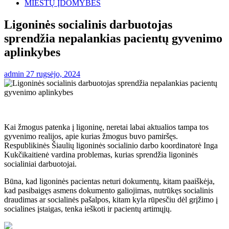
MIESTŲ ĮDOMYBĖS
Ligoninės socialinis darbuotojas
sprendžia nepalankias pacientų gyvenimo
aplinkybes
admin
27 rugsėjo, 2024
Kai žmogus patenka į ligoninę, neretai labai aktualios tampa tos
gyvenimo realijos, apie kurias žmogus buvo pamiršęs.
Respublikinės Šiaulių ligoninės socialinio darbo koordinatorė Inga
Kukčikaitienė vardina problemas, kurias sprendžia ligoninės
socialiniai darbuotojai.
Būna, kad ligoninės pacientas neturi dokumentų, kitam paaiškėja,
kad pasibaigęs asmens dokumento galiojimas, nutrūkęs socialinis
draudimas ar socialinės pašalpos, kitam kyla rūpesčiu dėl grįžimo į
socialines įstaigas, tenka ieškoti ir pacientų artimųjų.