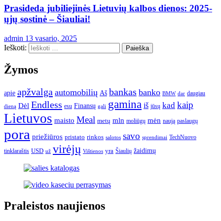
Prasideda jubiliejinės Lietuvių kalbos dienos: 2025-
ųjų sostinė – Šiauliai!
admin
13 vasario, 2025
Ieškoti:
Žymos
apžvalga
bankas
automobilių
banko
apie
Aš
daugiau
BMW
dar
gamina
Endless
kaip
kad
Dėl
iš
Finansų
esu
jūsų
gali
dieną
Lietuvos
Meal
mėn
maisto
mln
metų
moliūgų
naują
paslaugų
pora
savo
priežiūros
pristato
rinkos
TechNuovo
salotos
sprendimai
virėjų
USD
yra
žaidimų
tinklaraštis
Šiaulių
už
Vištienos
Praleistos naujienos