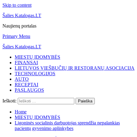
Skip to content
Šalies Katalogas.LT
Naujienų portalas
Primary Menu
Šalies Katalogas.LT
MIESTŲ ĮDOMYBĖS
FINANSAI
LIETUVOS VIEŠBUČIŲ IR RESTORANŲ ASOCIACIJA
TECHNOLOGIJOS
AUTO
RECEPTAI
PASLAUGOS
Ieškoti:
Home
MIESTŲ ĮDOMYBĖS
Ligoninės socialinis darbuotojas sprendžia nepalankias
pacientų gyvenimo aplinkybes