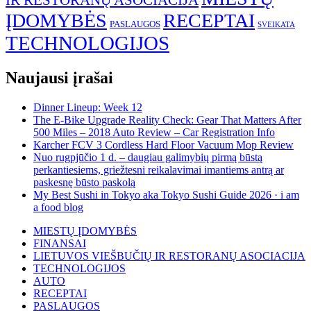
IR RESTORANŲ ASOCIACIJA
ĮDOMYBĖS
RECEPTAI
PASLAUGOS
SVEIKATA
TECHNOLOGIJOS
Naujausi įrašai
Dinner Lineup: Week 12
The E-Bike Upgrade Reality Check: Gear That Matters After
500 Miles – 2018 Auto Review – Car Registration Info
Karcher FCV 3 Cordless Hard Floor Vacuum Mop Review
Nuo rugpjūčio 1 d. – daugiau galimybių pirmą būstą
perkantiesiems, griežtesni reikalavimai imantiems antrą ar
paskesnę būsto paskolą
My Best Sushi in Tokyo aka Tokyo Sushi Guide 2026 · i am
a food blog
MIESTŲ ĮDOMYBĖS
FINANSAI
LIETUVOS VIEŠBUČIŲ IR RESTORANŲ ASOCIACIJA
TECHNOLOGIJOS
AUTO
RECEPTAI
PASLAUGOS