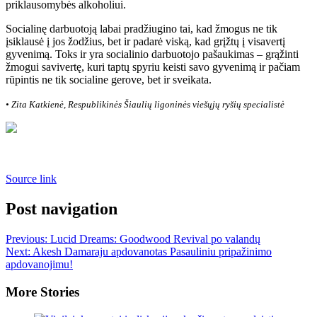
priklausomybės alkoholiui.
Socialinę darbuotoją labai pradžiugino tai, kad žmogus ne tik
įsiklausė į jos žodžius, bet ir padarė viską, kad grįžtų į visavertį
gyvenimą. Toks ir yra socialinio darbuotojo pašaukimas – grąžinti
žmogui savivertę, kuri taptų spyriu keisti savo gyvenimą ir pačiam
rūpintis ne tik socialine gerove, bet ir sveikata.
• Zita Katkienė, Respublikinės Šiaulių ligoninės viešųjų ryšių specialistė
Source link
Post navigation
Previous:
Lucid Dreams: Goodwood Revival po valandų
Next:
Akesh Damaraju apdovanotas Pasauliniu pripažinimo
apdovanojimu!
More Stories