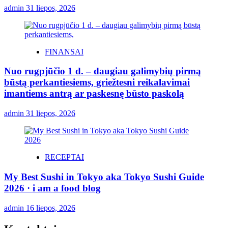
admin
31 liepos, 2026
FINANSAI
Nuo rugpjūčio 1 d. – daugiau galimybių pirmą
būstą perkantiesiems, griežtesni reikalavimai
imantiems antrą ar paskesnę būsto paskolą
admin
31 liepos, 2026
RECEPTAI
My Best Sushi in Tokyo aka Tokyo Sushi Guide
2026 · i am a food blog
admin
16 liepos, 2026