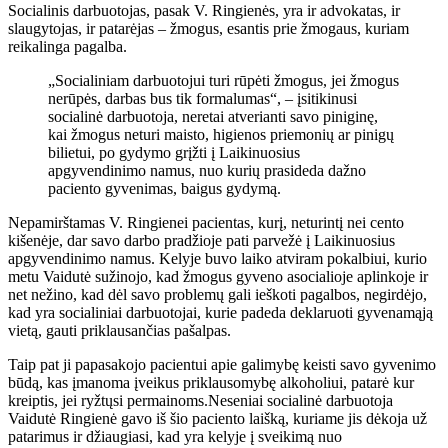
Socialinis darbuotojas, pasak V. Ringienės, yra ir advokatas, ir
slaugytojas, ir patarėjas – žmogus, esantis prie žmogaus, kuriam
reikalinga pagalba.
„Socialiniam darbuotojui turi rūpėti žmogus, jei žmogus
nerūpės, darbas bus tik formalumas“, – įsitikinusi
socialinė darbuotoja, neretai atverianti savo piniginę,
kai žmogus neturi maisto, higienos priemonių ar pinigų
bilietui, po gydymo grįžti į Laikinuosius
apgyvendinimo namus, nuo kurių prasideda dažno
paciento gyvenimas, baigus gydymą.
Nepamirštamas V. Ringienei pacientas, kurį, neturintį nei cento
kišenėje, dar savo darbo pradžioje pati parvežė į Laikinuosius
apgyvendinimo namus. Kelyje buvo laiko atviram pokalbiui, kurio
metu Vaidutė sužinojo, kad žmogus gyveno asocialioje aplinkoje ir
net nežino, kad dėl savo problemų gali ieškoti pagalbos, negirdėjo,
kad yra socialiniai darbuotojai, kurie padeda deklaruoti gyvenamąją
vietą, gauti priklausančias pašalpas.
Taip pat ji papasakojo pacientui apie galimybę keisti savo gyvenimo
būdą, kas įmanoma įveikus priklausomybę alkoholiui, patarė kur
kreiptis, jei ryžtųsi permainoms.Neseniai socialinė darbuotoja
Vaidutė Ringienė gavo iš šio paciento laišką, kuriame jis dėkoja už
patarimus ir džiaugiasi, kad yra kelyje į sveikimą nuo