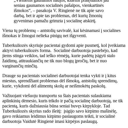
„Vieniems gaunamos naujos, kitiems pratęsiamos jau
seniau gaunamos socialinės pašalpos, vienkartinės
išmokos“, – pasakoja V. Ringienė ne tik apie savo
darbą, bet ir apie tas problemas, dėl kurių žmonių
gyvenimas pamažu grimzta į socialinę atskirtį.
Viena tų problemų – antstolių savivalė, kai kėsinamasi į socialines
išmokas ir žmogui nelieka pinigų net išgyventi.
Tuberkuliozės skyriuje pacientai gydomi apie pusmetį, kol įveikiama
aktyvi tuberkuliozės forma. Socialinė darbuotoja pastebėjo, kad
jiems stinga veiklos, tad ieško rėmėjų, kurie padėtų įsigyti stalo
žaidimų, atitraukiančių ne tik nuo blogų įpročių, bet ir nuo
varginančių minčių.
Drauge su pacientais socialinei darbuotojai tenka vykti ir į kitus
miestus, sprendžiant problemas dėl išmokų, antstolių sprendimų,
kurie, vykdomi dėl alimentų skolų ar neišmokėtų paskolų.
Važiuojant viešuoju transportu su šiais pacientais sulaukiama
aplinkinių dėmesio, kuris trikdo ir pačią socialinę darbuotoją, ne tik
pacientą, kuris dažniausia būna seniai buvęs kirpykloje. Tad
Tuberkuliozės skyrius rado išeitį: įsigijo savo kirpimo mašinėlę,
gavo reikiamus leidimus kirpimo paslaugoms teikti, ir socialinė
darbuotoja Vaidutė Ringienė imasi kirpėjos paslaugų.