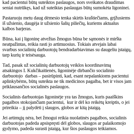
kad pacientui būtų suteiktos paslaugos, nors sveikatos draudimas
seniai nutrūkęs, kad už suteiktas paslaugas būtų sumokėta ligoninei.
Pastaruoju metu daug dėmesio tenka skirtis kraštiečiams, grįžusiems
iš užsienio, daugėja ir užsienio šalių piliečių, kuriems aktualus
kalbos barjeras.
Būna, kai į ligoninę atvežtas žmogus būna be sąmonės ir miršta
neatpažintas, reikia rasti jo artimuosius. Tokiais atvejais labai
svarbus socialinių darbuotojų bendradarbiavimas su daugeliu įstaigų,
tarp kurių ir teisėsauga.
Tad, pasak už socialinių darbuotojų veiklos koordinavimą
atsakingos I. Kukčikaitienės, ligoninėje dirbančio socialinio
darbuotojo darbas – pasirūpinti, kad, esant nepalankioms pacientui
aplinkybėms, būtų suteikta ne tik medicinos pagalba, bet ir visos jam
priklausančios socialinės paslaugos.
Socialinis darbuotojas ligoninėje yra tas žmogus, kuris paaiškins
pagalbos stokojančiam pacientui, kur ir dėl ko reikėtų kreiptis, o jei
prireikia – jį palydėti į slaugos, globos ar kitą įstaigą.
Jei artimųjų nėra, bet žmogui reikia nuolatinės pagalbos, socialinis
darbuotojas padeda apsispręsti dėl globos, slaugos ar palaikomojo
gydymo, padeda surasti įstaigą, kur šios paslaugos teikiamos.