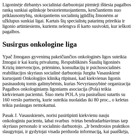
Ligoninėje dirbantys socialiniai darbuotojai pirmieji ištiesia pagalbos
ranką sunkiai aplinkoje besiorientuojantiems, kenčiantiems nuo
priklausomybių, stokojantiems socialinių įgūdžių žmonėms ar
užklupus sunkiai ligai. Kartais šių specialistų patarimų prireikia ir
ligonio artimiesiems, kuriems nelengva iš karto susivokti, kur ieškoti
pagalbos.
Susirgus onkologine liga
Ypač žmogaus gyvenimą pakeičiančios onkologinės ligos suteikia
žmogui ir kai kurių privalumų. Respublikinės Šiaulių ligoninės
Krizių intervencijos, priėmimo, konsultacijų ir psichosocialinės
reabilitacijos skyriaus socialinė darbuotoja Jurgita Vasauskienė
kuruojanti Onkologijos kliniką rūpinasi, kad kiekvienas ligonis
pasinaudotų tomis galimybėmis, kurias Nevyriausybinė organizacija
Pagalbos onkologiniams ligoniams asociacija (Pola) teikia
kiekvienam pacientui. Šiuo metu POLA yra pasirašiusi sutartis su
160 verslo partnerių, kurie suteikia nuolaidas iki 80 proc., o keletas
teikia paslaugas nemokamai.
Pasak J. Vasauskienės, norisi pasirūpinti kiekvienu nauju
onkologiniu pacientu, labai svarbus tvirtas bendradarbiavimas tarp
skyriaus personalo ir socialinio darbuotojo. „Ir bendrosios praktikos
slaugytojai, ir gydytojai visada perduoda informaciją, kai paaiškėja,