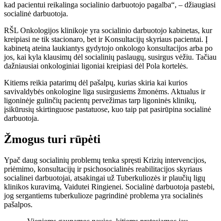
kad pacientui reikalinga socialinio darbuotojo pagalba“, – džiaugiasi
socialinė darbuotoja.
RŠL Onkologijos klinikoje yra socialinio darbuotojo kabinetas, kur
kreipiasi ne tik stacionaro, bet ir Konsultacijų skyriaus pacientai. Į
kabinetą ateina laukiantys gydytojo onkologo konsultacijos arba po
jos, kai kyla klausimų dėl socialinių paslaugų, susirgus vėžiu. Tačiau
dažniausiai onkologiniai ligoniai kreipiasi dėl Pola kortelės.
Kitiems reikia patarimų dėl pašalpų, kurias skiria kai kurios
savivaldybės onkologine liga susirgusiems žmonėms. Aktualus ir
ligoninėje gulinčių pacientų pervežimas tarp ligoninės klinikų,
įsikūrusių skirtinguose pastatuose, kuo taip pat pasirūpina socialinė
darbuotoja.
Žmogus turi rūpėti
Ypač daug socialinių problemų tenka spręsti Krizių intervencijos,
priėmimo, konsultacijų ir psichosocialinės reabilitacijos skyriaus
socialinei darbuotojai, atsakingai už Tuberkuliozės ir plaučių ligų
klinikos kuravimą, Vaidutei Ringienei. Socialinė darbuotoja pastebi,
jog sergantiems tuberkulioze pagrindinė problema yra socialinės
pašalpos.