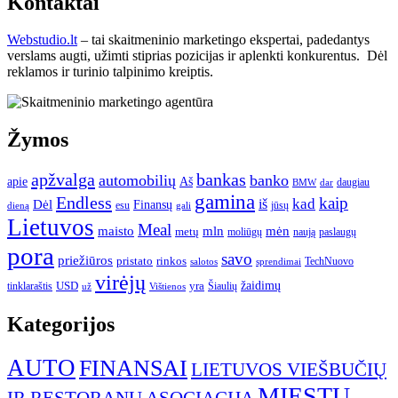
Kontaktai
Webstudio.lt
– tai skaitmeninio marketingo ekspertai, padedantys
verslams augti, užimti stiprias pozicijas ir aplenkti konkurentus. Dėl
reklamos ir turinio talpinimo kreiptis.
Žymos
apžvalga
bankas
automobilių
banko
apie
Aš
daugiau
BMW
dar
gamina
Endless
kaip
kad
Dėl
iš
Finansų
esu
jūsų
gali
dieną
Lietuvos
Meal
mėn
maisto
mln
metų
moliūgų
naują
paslaugų
pora
savo
priežiūros
pristato
rinkos
TechNuovo
salotos
sprendimai
virėjų
USD
yra
žaidimų
tinklaraštis
Šiaulių
už
Vištienos
Kategorijos
AUTO
FINANSAI
LIETUVOS VIEŠBUČIŲ
MIESTŲ