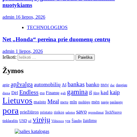
nuotykiams
admin
16 liepos, 2026
TECHNOLOGIJOS
Net „Honda“ pereina prie duomenų centrų
admin
1 liepos, 2026
Ieškoti:
Žymos
apžvalga
bankas
automobilių
banko
apie
Aš
daugiau
BMW
dar
gamina
Endless
kaip
kad
Dėl
iš
Finansų
esu
jūsų
gali
dieną
Lietuvos
Meal
mėn
maisto
mln
metų
moliūgų
naują
paslaugų
pora
savo
priežiūros
pristato
rinkos
TechNuovo
salotos
sprendimai
virėjų
USD
yra
žaidimų
tinklaraštis
Šiaulių
už
Vištienos