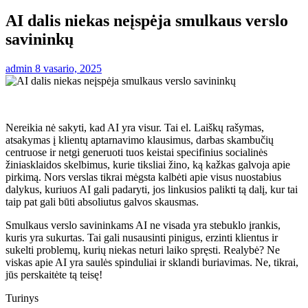
AI dalis niekas neįspėja smulkaus verslo
savininkų
admin
8 vasario, 2025
Nereikia nė sakyti, kad AI yra visur. Tai el. Laiškų rašymas,
atsakymas į klientų aptarnavimo klausimus, darbas skambučių
centruose ir netgi generuoti tuos keistai specifinius socialinės
žiniasklaidos skelbimus, kurie tiksliai žino, ką kažkas galvoja apie
pirkimą. Nors verslas tikrai mėgsta kalbėti apie visus nuostabius
dalykus, kuriuos AI gali padaryti, jos linkusios palikti tą dalį, kur tai
taip pat gali būti absoliutus galvos skausmas.
Smulkaus verslo savininkams AI ne visada yra stebuklo įrankis,
kuris yra sukurtas. Tai gali nusausinti pinigus, erzinti klientus ir
sukelti problemų, kurių niekas neturi laiko spręsti. Realybė? Ne
viskas apie AI yra saulės spinduliai ir sklandi buriavimas. Ne, tikrai,
jūs perskaitėte tą teisę!
Turinys