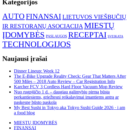
Kategorijos
AUTO
FINANSAI
LIETUVOS VIEŠBUČIŲ
MIESTŲ
IR RESTORANŲ ASOCIACIJA
ĮDOMYBĖS
RECEPTAI
PASLAUGOS
SVEIKATA
TECHNOLOGIJOS
Naujausi įrašai
Dinner Lineup: Week 12
The E-Bike Upgrade Reality Check: Gear That Matters After
500 Miles – 2018 Auto Review – Car Registration Info
Karcher FCV 3 Cordless Hard Floor Vacuum Mop Review
Nuo rugpjūčio 1 d. – daugiau galimybių pirmą būstą
perkantiesiems, griežtesni reikalavimai imantiems antrą ar
paskesnę būsto paskolą
My Best Sushi in Tokyo aka Tokyo Sushi Guide 2026 · i am
a food blog
MIESTŲ ĮDOMYBĖS
FINANSAI