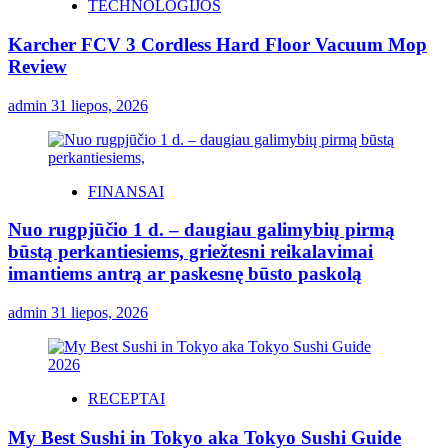
TECHNOLOGIJOS
Karcher FCV 3 Cordless Hard Floor Vacuum Mop
Review
admin
31 liepos, 2026
FINANSAI
Nuo rugpjūčio 1 d. – daugiau galimybių pirmą
būstą perkantiesiems, griežtesni reikalavimai
imantiems antrą ar paskesnę būsto paskolą
admin
31 liepos, 2026
RECEPTAI
My Best Sushi in Tokyo aka Tokyo Sushi Guide