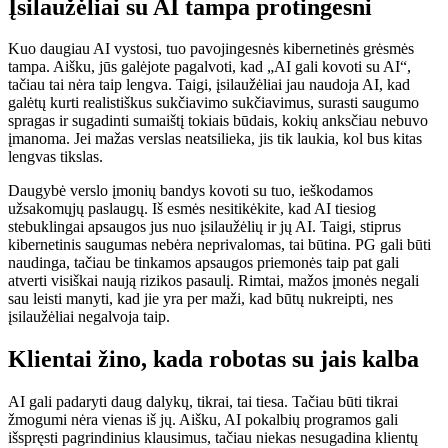
Įsilaužėliai su AI tampa protingesni
Kuo daugiau AI vystosi, tuo pavojingesnės kibernetinės grėsmės
tampa. Aišku, jūs galėjote pagalvoti, kad „AI gali kovoti su AI“,
tačiau tai nėra taip lengva. Taigi, įsilaužėliai jau naudoja AI, kad
galėtų kurti realistiškus sukčiavimo sukčiavimus, surasti saugumo
spragas ir sugadinti sumaištį tokiais būdais, kokių anksčiau nebuvo
įmanoma. Jei mažas verslas neatsilieka, jis tik laukia, kol bus kitas
lengvas tikslas.
Daugybė verslo įmonių bandys kovoti su tuo, ieškodamos
užsakomųjų paslaugų. Iš esmės nesitikėkite, kad AI tiesiog
stebuklingai apsaugos jus nuo įsilaužėlių ir jų AI. Taigi, stiprus
kibernetinis saugumas nebėra neprivalomas, tai būtina. PG gali būti
naudinga, tačiau be tinkamos apsaugos priemonės taip pat gali
atverti visiškai naują rizikos pasaulį. Rimtai, mažos įmonės negali
sau leisti manyti, kad jie yra per maži, kad būtų nukreipti, nes
įsilaužėliai negalvoja taip.
Klientai žino, kada robotas su jais kalba
AI gali padaryti daug dalykų, tikrai, tai tiesa. Tačiau būti tikrai
žmogumi nėra vienas iš jų. Aišku, AI pokalbių programos gali
išspręsti pagrindinius klausimus, tačiau niekas nesugadina klientų