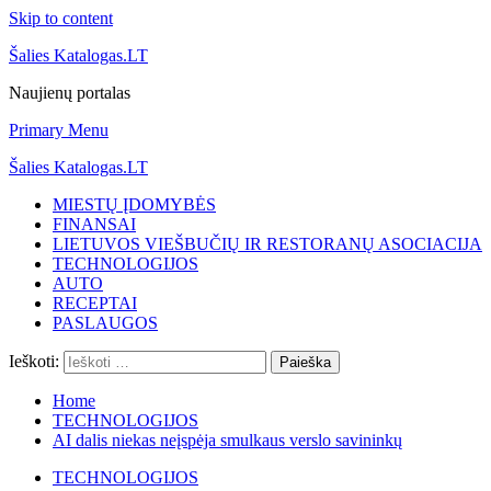
Skip to content
Šalies Katalogas.LT
Naujienų portalas
Primary Menu
Šalies Katalogas.LT
MIESTŲ ĮDOMYBĖS
FINANSAI
LIETUVOS VIEŠBUČIŲ IR RESTORANŲ ASOCIACIJA
TECHNOLOGIJOS
AUTO
RECEPTAI
PASLAUGOS
Ieškoti:
Home
TECHNOLOGIJOS
AI dalis niekas neįspėja smulkaus verslo savininkų
TECHNOLOGIJOS