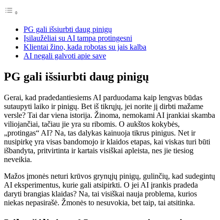
PG gali išsiurbti daug pinigų
Įsilaužėliai su AI tampa protingesni
Klientai žino, kada robotas su jais kalba
AI negali galvoti apie save
PG gali išsiurbti daug pinigų
Gerai, kad pradedantiesiems AI parduodama kaip lengvas būdas
sutaupyti laiko ir pinigų. Bet iš tikrųjų, jei norite jį dirbti mažame
versle? Tai dar viena istorija. Žinoma, nemokami AI įrankiai skamba
viliojančiai, tačiau jie yra su ribomis. O aukštos kokybės,
„protingas“ AI? Na, tas dalykas kainuoja tikrus pinigus. Net ir
nusipirkę yra visas bandomojo ir klaidos etapas, kai viskas turi būti
išbandyta, pritvirtinta ir kartais visiškai apleista, nes jie tiesiog
neveikia.
Mažos įmonės neturi krūvos grynųjų pinigų, gulinčių, kad sudegintų
AI eksperimentus, kurie gali atsipirkti. O jei AI įrankis pradeda
daryti brangias klaidas? Na, tai visiškai nauja problema, kurios
niekas nepasirašė. Žmonės to nesuvokia, bet taip, tai atsitinka.