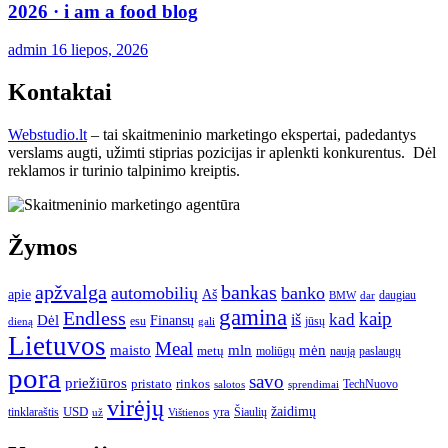
2026 · i am a food blog
admin
16 liepos, 2026
Kontaktai
Webstudio.lt
– tai skaitmeninio marketingo ekspertai, padedantys
verslams augti, užimti stiprias pozicijas ir aplenkti konkurentus. Dėl
reklamos ir turinio talpinimo kreiptis.
Žymos
apžvalga
bankas
automobilių
banko
apie
Aš
daugiau
BMW
dar
gamina
Endless
kaip
kad
Dėl
iš
Finansų
esu
jūsų
gali
dieną
Lietuvos
Meal
mėn
maisto
mln
metų
moliūgų
naują
paslaugų
pora
savo
priežiūros
pristato
rinkos
TechNuovo
salotos
sprendimai
virėjų
USD
yra
žaidimų
tinklaraštis
Šiaulių
už
Vištienos