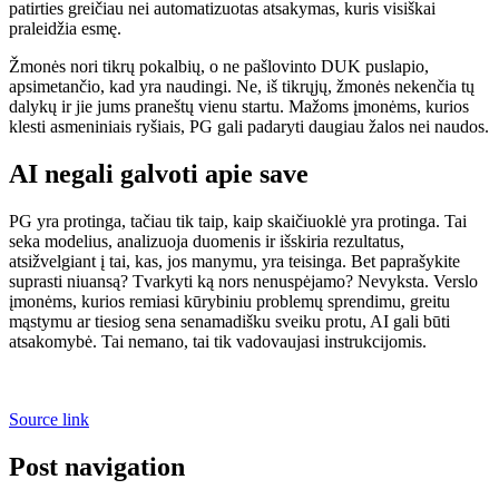
patirties greičiau nei automatizuotas atsakymas, kuris visiškai
praleidžia esmę.
Žmonės nori tikrų pokalbių, o ne pašlovinto DUK puslapio,
apsimetančio, kad yra naudingi. Ne, iš tikrųjų, žmonės nekenčia tų
dalykų ir jie jums praneštų vienu startu. Mažoms įmonėms, kurios
klesti asmeniniais ryšiais, PG gali padaryti daugiau žalos nei naudos.
AI negali galvoti apie save
PG yra protinga, tačiau tik taip, kaip skaičiuoklė yra protinga. Tai
seka modelius, analizuoja duomenis ir išskiria rezultatus,
atsižvelgiant į tai, kas, jos manymu, yra teisinga. Bet paprašykite
suprasti niuansą? Tvarkyti ką nors nenuspėjamo? Nevyksta. Verslo
įmonėms, kurios remiasi kūrybiniu problemų sprendimu, greitu
mąstymu ar tiesiog sena senamadišku sveiku protu, AI gali būti
atsakomybė. Tai nemano, tai tik vadovaujasi instrukcijomis.
Source link
Post navigation