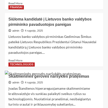
Read More
FINANSAI
Siūloma kandidatė į Lietuvos banko valdybos
pirmininko pavaduotojos pareigas
admin
4 rugsėjo, 2025
Lietuvos banko valdybos pirmininkas Gediminas Šimkus
pateikė Lietuvos Respublikos Prezidentui Gitanui Nausėdai
kandidatūrą į Lietuvos banko valdybos pirmininko
pavaduotojos pareigas....
Read More
TECHNOLOGIJOS
Skaitmeninės gerovės naršyklės pratęsimas
admin
4 rugsėjo, 2025
Įvadas Šiandienos hiperareguojamame skaitmeniniame
kraštovaizdyje vis sunkiau palaikyti sveikus ryšius su
technologijomis. Nuolatiniai pranešimai, nesibaigiantys
turinio srautai ir priklausomybę sukeliantys...