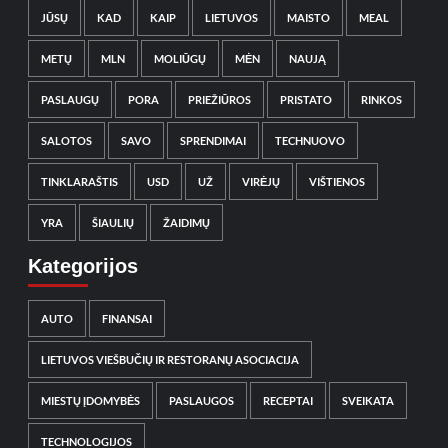
JŪSŲ
KAD
KAIP
LIETUVOS
MAISTO
MEAL
METŲ
MLN
MOLIŪGŲ
MĖN
NAUJĄ
PASLAUGŲ
PORA
PRIEŽIŪROS
PRISTATO
RINKOS
SALOTOS
SAVO
SPRENDIMAI
TECHNUOVO
TINKLARAŠTIS
USD
UŽ
VIRĖJŲ
VIŠTIENOS
YRA
ŠIAULIŲ
ŽAIDIMŲ
Kategorijos
AUTO
FINANSAI
LIETUVOS VIEŠBUČIŲ IR RESTORANŲ ASOCIACIJA
MIESTŲ ĮDOMYBĖS
PASLAUGOS
RECEPTAI
SVEIKATA
TECHNOLOGIJOS