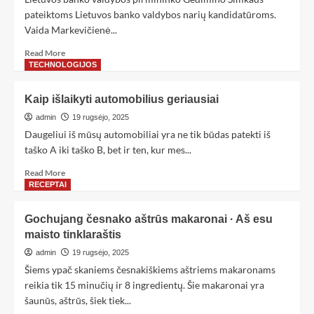
pateiktoms Lietuvos banko valdybos narių kandidatūroms.
Vaida Markevičienė...
Read More
TECHNOLOGIJOS
Kaip išlaikyti automobilius geriausiai
admin
19 rugsėjo, 2025
Daugeliui iš mūsų automobiliai yra ne tik būdas patekti iš
taško A iki taško B, bet ir ten, kur mes...
Read More
RECEPTAI
Gochujang česnako aštrūs makaronai · Aš esu
maisto tinklaraštis
admin
19 rugsėjo, 2025
Šiems ypač skaniems česnakiškiems aštriems makaronams
reikia tik 15 minučių ir 8 ingredientų. Šie makaronai yra
šaunūs, aštrūs, šiek tiek...