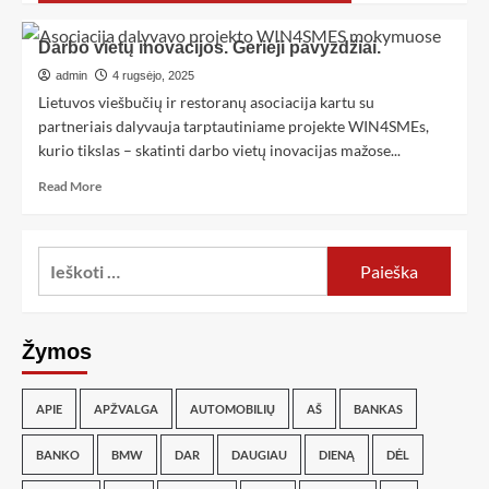
Darbo vietų inovacijos. Gerieji pavyzdžiai.
admin
4 rugsėjo, 2025
Lietuvos viešbučių ir restoranų asociacija kartu su
partneriais dalyvauja tarptautiniame projekte WIN4SMEs,
kurio tikslas – skatinti darbo vietų inovacijas mažose...
Read More
Žymos
APIE
APŽVALGA
AUTOMOBILIŲ
AŠ
BANKAS
BANKO
BMW
DAR
DAUGIAU
DIENĄ
DĖL