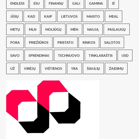
ENDLESS
ESU
FINANSŲ
GALI
GAMINA
IŠ
JŪSŲ
KAD
KAIP
LIETUVOS
MAISTO
MEAL
METŲ
MLN
MOLIŪGŲ
MĖN
NAUJĄ
PASLAUGŲ
PORA
PRIEŽIŪROS
PRISTATO
RINKOS
SALOTOS
SAVO
SPRENDIMAI
TECHNUOVO
TINKLARAŠTIS
USD
UŽ
VIRĖJŲ
VIŠTIENOS
YRA
ŠIAULIŲ
ŽAIDIMŲ