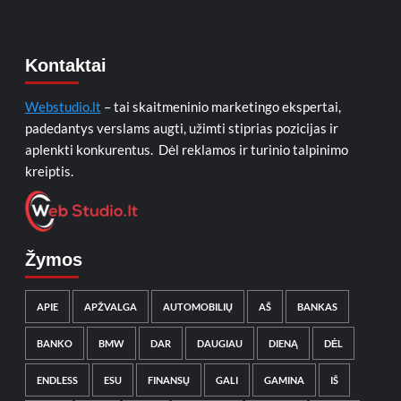
Kontaktai
Webstudio.lt
– tai skaitmeninio marketingo ekspertai,
padedantys verslams augti, užimti stiprias pozicijas ir
aplenkti konkurentus. Dėl reklamos ir turinio talpinimo
kreiptis.
Žymos
APIE
APŽVALGA
AUTOMOBILIŲ
AŠ
BANKAS
BANKO
BMW
DAR
DAUGIAU
DIENĄ
DĖL
ENDLESS
ESU
FINANSŲ
GALI
GAMINA
IŠ