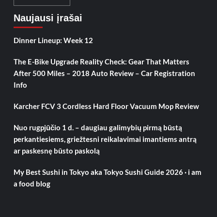
Naujausi įrašai
Dinner Lineup: Week 12
The E-Bike Upgrade Reality Check: Gear That Matters
After 500 Miles – 2018 Auto Review – Car Registration
Info
Karcher FCV 3 Cordless Hard Floor Vacuum Mop Review
Nuo rugpjūčio 1 d. – daugiau galimybių pirmą būstą
perkantiesiems, griežtesni reikalavimai imantiems antrą
ar paskesnę būsto paskolą
My Best Sushi in Tokyo aka Tokyo Sushi Guide 2026 · i am
a food blog