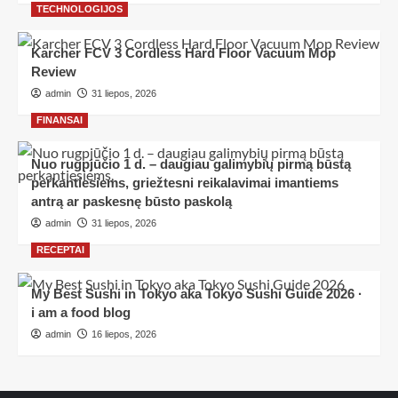
TECHNOLOGIJOS
Karcher FCV 3 Cordless Hard Floor Vacuum Mop
Review
admin
31 liepos, 2026
FINANSAI
Nuo rugpjūčio 1 d. – daugiau galimybių pirmą būstą
perkantiesiems, griežtesni reikalavimai imantiems
antrą ar paskesnę būsto paskolą
admin
31 liepos, 2026
RECEPTAI
My Best Sushi in Tokyo aka Tokyo Sushi Guide 2026 ·
i am a food blog
admin
16 liepos, 2026