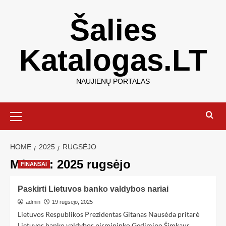
Šalies
Katalogas.LT
NAUJIENŲ PORTALAS
HOME
2025
RUGSĖJO
Mėnuo:
2025 rugsėjo
FINANSAI
Paskirti Lietuvos banko valdybos nariai
admin
19 rugsėjo, 2025
Lietuvos Respublikos Prezidentas Gitanas Nausėda pritarė
Lietuvos banko valdybos pirmininko Gedimino Šimkaus