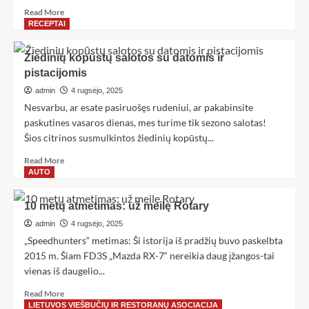
Read More
RECEPTAI
Žiedinių kopūstų salotos su datomis ir
pistacijomis
admin
4 rugsėjo, 2025
Nesvarbu, ar esate pasiruošęs rudeniui, ar pakabinsite
paskutines vasaros dienas, mes turime tik sezono salotas!
Šios citrinos susmulkintos žiedinių kopūstų...
Read More
AUTO
10 metų atmetimas: už meilę Rotary
admin
4 rugsėjo, 2025
„Speedhunters“ metimas: Ši istorija iš pradžių buvo paskelbta
2015 m. Šiam FD3S „Mazda RX-7“ nereikia daug įžangos-tai
vienas iš daugelio...
Read More
LIETUVOS VIEŠBUČIŲ IR RESTORANŲ ASOCIACIJA