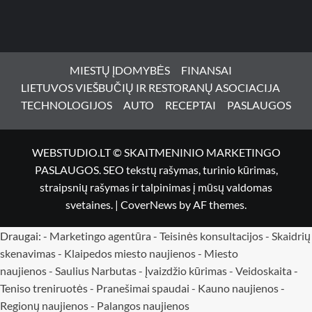
MIESTŲ ĮDOMYBĖS
FINANSAI
LIETUVOS VIEŠBUČIŲ IR RESTORANŲ ASOCIACIJA
TECHNOLOGIJOS
AUTO
RECEPTAI
PASLAUGOS
WEBSTUDIO.LT © SKAITMENINIO MARKETINGO
PASLAUGOS. SEO tekstų rašymas, turinio kūrimas,
straipsnių rašymas ir talpinimas į mūsų valdomas
svetaines.
|
CoverNews
by AF themes.
Draugai: -
Marketingo agentūra
-
Teisinės konsultacijos
-
Skaidrių
skenavimas
-
Klaipedos miesto naujienos
-
Miesto
naujienos
-
Saulius Narbutas
-
Įvaizdžio kūrimas
-
Veidoskaita
-
Teniso treniruotės
- Pranešimai spaudai -
Kauno naujienos
-
Regionų naujienos
-
Palangos naujienos