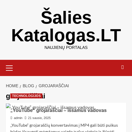
Šalies
Katalogas.LT
NAUJIENŲ PORTALAS
HOME
BLOG
GROJARAŠČIAI
grojaraščiai
TECHNOLOGIJOS
„YouTube“ grojaraščiai – išsamus vadovas
admin
21 sausio, 2025
„YouTube“ grojaraščių konvertavimas į MP4 gali būti puikus
būdas išsaugoti mėgstamus vaizdo įrašus vietoje ir žiūrėti