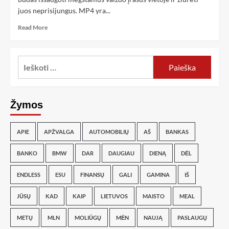
juos neprisijungus. MP4 yra...
Read More
Žymos
APIE
APŽVALGA
AUTOMOBILIŲ
AŠ
BANKAS
BANKO
BMW
DAR
DAUGIAU
DIENĄ
DĖL
ENDLESS
ESU
FINANSŲ
GALI
GAMINA
IŠ
JŪSŲ
KAD
KAIP
LIETUVOS
MAISTO
MEAL
METŲ
MLN
MOLIŪGŲ
MĖN
NAUJĄ
PASLAUGŲ