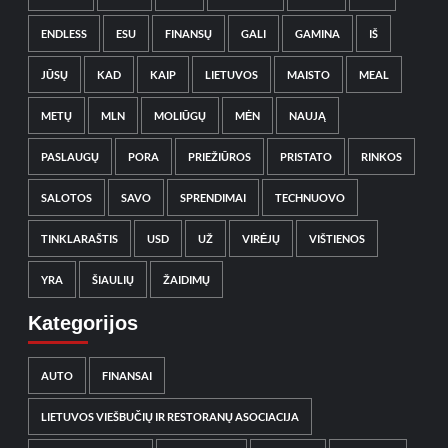
ENDLESS
ESU
FINANSŲ
GALI
GAMINA
IŠ
JŪSŲ
KAD
KAIP
LIETUVOS
MAISTO
MEAL
METŲ
MLN
MOLIŪGŲ
MĖN
NAUJĄ
PASLAUGŲ
PORA
PRIEŽIŪROS
PRISTATO
RINKOS
SALOTOS
SAVO
SPRENDIMAI
TECHNUOVO
TINKLARAŠTIS
USD
UŽ
VIRĖJŲ
VIŠTIENOS
YRA
ŠIAULIŲ
ŽAIDIMŲ
Kategorijos
AUTO
FINANSAI
LIETUVOS VIEŠBUČIŲ IR RESTORANŲ ASOCIACIJA