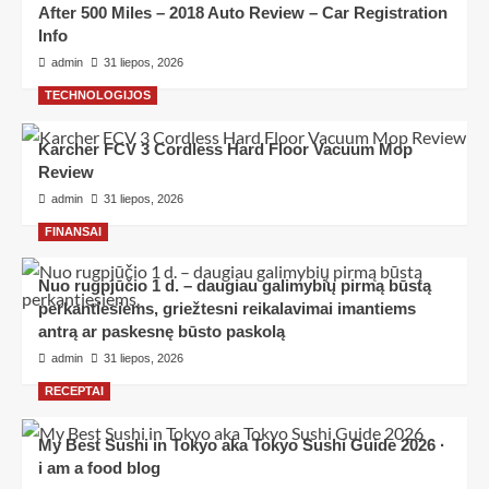
After 500 Miles – 2018 Auto Review – Car Registration
Info
admin
31 liepos, 2026
TECHNOLOGIJOS
Karcher FCV 3 Cordless Hard Floor Vacuum Mop
Review
admin
31 liepos, 2026
FINANSAI
Nuo rugpjūčio 1 d. – daugiau galimybių pirmą būstą
perkantiesiems, griežtesni reikalavimai imantiems
antrą ar paskesnę būsto paskolą
admin
31 liepos, 2026
RECEPTAI
My Best Sushi in Tokyo aka Tokyo Sushi Guide 2026 ·
i am a food blog