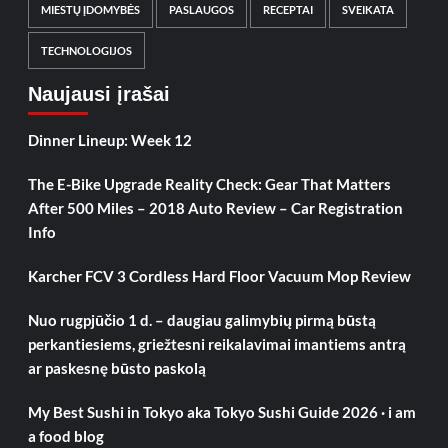
MIESTŲ ĮDOMYBĖS
PASLAUGOS
RECEPTAI
SVEIKATA
TECHNOLOGIJOS
Naujausi įrašai
Dinner Lineup: Week 12
The E-Bike Upgrade Reality Check: Gear That Matters
After 500 Miles – 2018 Auto Review – Car Registration
Info
Karcher FCV 3 Cordless Hard Floor Vacuum Mop Review
Nuo rugpjūčio 1 d. – daugiau galimybių pirmą būstą
perkantiesiems, griežtesni reikalavimai imantiems antrą
ar paskesnę būsto paskolą
My Best Sushi in Tokyo aka Tokyo Sushi Guide 2026 · i am
a food blog