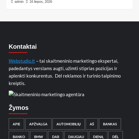
admin
16 liepos, 2026
Kontaktai
Webstudio.lt
– tai skaitmeninio marketingo ekspertai,
padedantys verslams augti, užimti stiprias pozicijas ir
aplenkti konkurentus. Dėl reklamos ir turinio talpinimo
kreiptis.
Žymos
APIE
APŽVALGA
AUTOMOBILIŲ
AŠ
BANKAS
BANKO
BMW
DAR
DAUGIAU
DIENĄ
DĖL