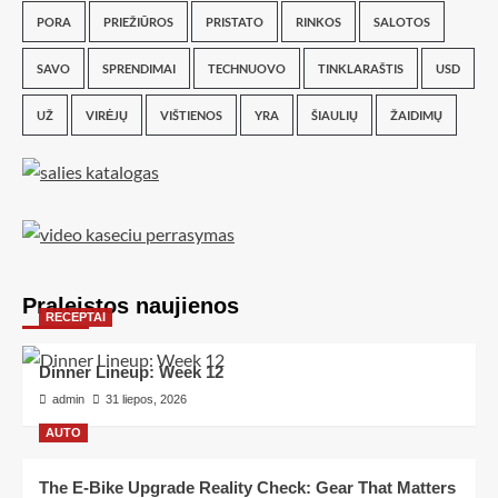
PORA
PRIEŽIŪROS
PRISTATO
RINKOS
SALOTOS
SAVO
SPRENDIMAI
TECHNUOVO
TINKLARAŠTIS
USD
UŽ
VIRĖJŲ
VIŠTIENOS
YRA
ŠIAULIŲ
ŽAIDIMŲ
Praleistos naujienos
RECEPTAI
Dinner Lineup: Week 12
admin
31 liepos, 2026
AUTO
The E-Bike Upgrade Reality Check: Gear That Matters