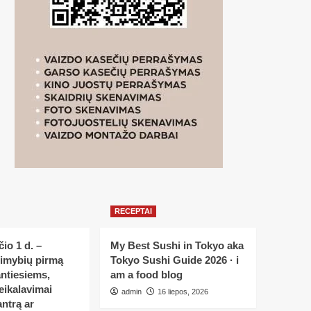
RECEPTAI
io 1 d. –
My Best Sushi in Tokyo aka
limybių pirmą
Tokyo Sushi Guide 2026 · i
ntiesiems,
am a food blog
eikalavimai
admin
16 liepos, 2026
ntrą ar