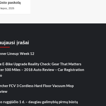
ūsto paskolą
 liepos, 2026
ujausi įrašai
nner Lineup: Week 12
e E-Bike Upgrade Reality Check: Gear That Matters
ter 500 Miles – 2018 Auto Review – Car Registration
fo
rcher FCV 3 Cordless Hard Floor Vacuum Mop
view
o rugpjūčio 1 d. – daugiau galimybių pirmą būstą