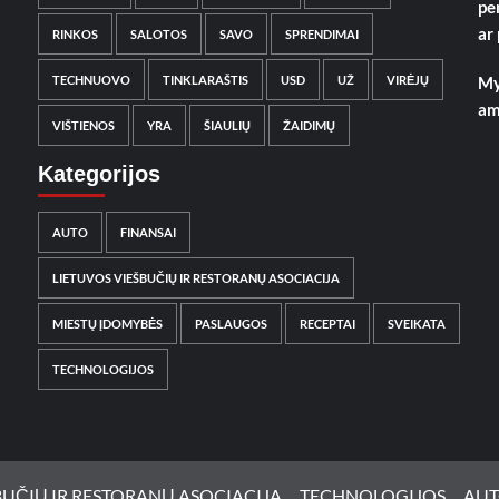
pe
ar
RINKOS
SALOTOS
SAVO
SPRENDIMAI
TECHNUOVO
TINKLARAŠTIS
USD
UŽ
VIRĖJŲ
My
am
VIŠTIENOS
YRA
ŠIAULIŲ
ŽAIDIMŲ
Kategorijos
AUTO
FINANSAI
LIETUVOS VIEŠBUČIŲ IR RESTORANŲ ASOCIACIJA
MIESTŲ ĮDOMYBĖS
PASLAUGOS
RECEPTAI
SVEIKATA
TECHNOLOGIJOS
BUČIŲ IR RESTORANŲ ASOCIACIJA
TECHNOLOGIJOS
AU