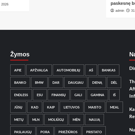
paskesnę b
, 2026
admin
31
Žymos
Na
Di
APIE
APŽVALGA
AUTOMOBILIŲ
AŠ
BANKAS
Th
BANKO
BMW
DAR
DAUGIAU
DIENĄ
DĖL
Af
ENDLESS
ESU
FINANSŲ
GALI
GAMINA
IŠ
In
JŪSŲ
KAD
KAIP
LIETUVOS
MAISTO
MEAL
Ka
Re
METŲ
MLN
MOLIŪGŲ
MĖN
NAUJĄ
Nu
PASLAUGŲ
PORA
PRIEŽIŪROS
PRISTATO