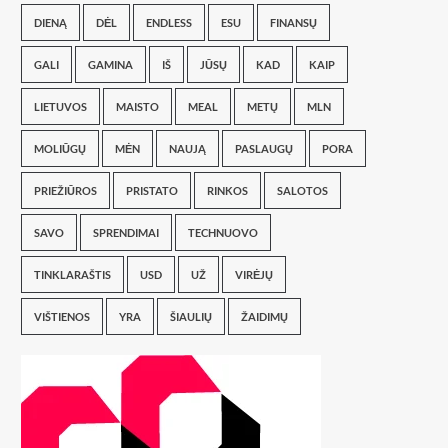
DIENĄ
DĖL
ENDLESS
ESU
FINANSŲ
GALI
GAMINA
IŠ
JŪSŲ
KAD
KAIP
LIETUVOS
MAISTO
MEAL
METŲ
MLN
MOLIŪGŲ
MĖN
NAUJĄ
PASLAUGŲ
PORA
PRIEŽIŪROS
PRISTATO
RINKOS
SALOTOS
SAVO
SPRENDIMAI
TECHNUOVO
TINKLARAŠTIS
USD
UŽ
VIRĖJŲ
VIŠTIENOS
YRA
ŠIAULIŲ
ŽAIDIMŲ