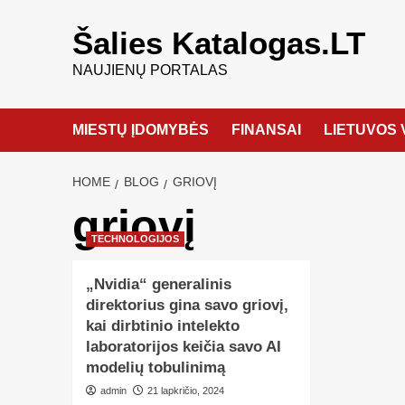
Šalies Katalogas.LT
NAUJIENŲ PORTALAS
MIESTŲ ĮDOMYBĖS
FINANSAI
LIETUVOS 
HOME
BLOG
GRIOVĮ
griovį
TECHNOLOGIJOS
„Nvidia“ generalinis
direktorius gina savo griovį,
kai dirbtinio intelekto
laboratorijos keičia savo AI
modelių tobulinimą
admin
21 lapkričio, 2024