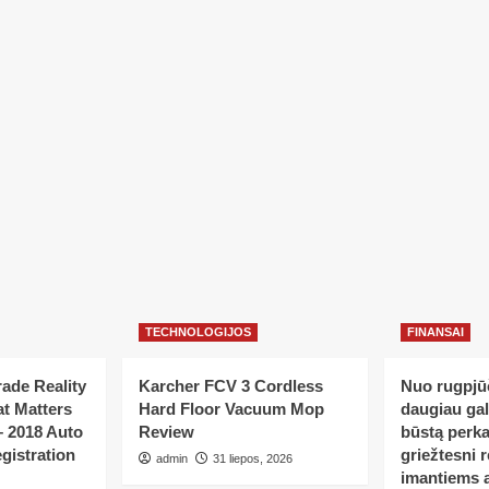
TECHNOLOGIJOS
FINANSAI
ade Reality
Karcher FCV 3 Cordless
Nuo rugpjūč
t Matters
Hard Floor Vacuum Mop
daugiau ga
– 2018 Auto
Review
būstą perka
gistration
griežtesni r
admin
31 liepos, 2026
imantiems a