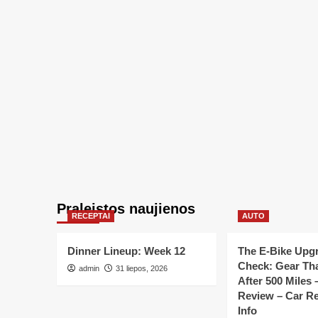
Praleistos naujienos
RECEPTAI
AUTO
Dinner Lineup: Week 12
The E-Bike Upgr
Check: Gear Tha
admin
31 liepos, 2026
After 500 Miles 
Review – Car Re
Info