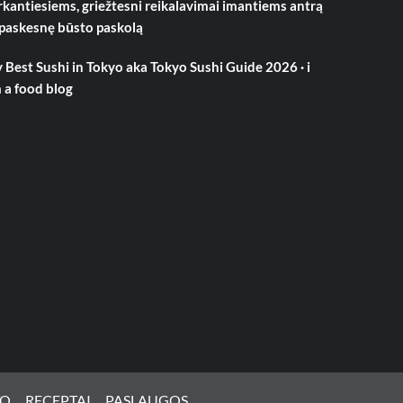
rkantiesiems, griežtesni reikalavimai imantiems antrą
 paskesnę būsto paskolą
 Best Sushi in Tokyo aka Tokyo Sushi Guide 2026 · i
 a food blog
TO
RECEPTAI
PASLAUGOS