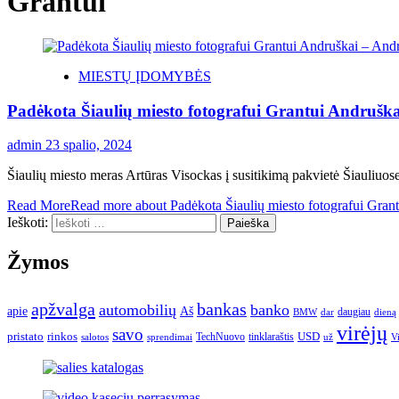
Grantui
MIESTŲ ĮDOMYBĖS
Padėkota Šiaulių miesto fotografui Grantui Andruš
admin
23 spalio, 2024
Šiaulių miesto meras Artūras Visockas į susitikimą pakvietė Šiauliuose 
Read More
Read more about Padėkota Šiaulių miesto fotografui Gra
Ieškoti:
Žymos
apžvalga
bankas
automobilių
banko
apie
Aš
daugiau
BMW
dar
dieną
virėjų
savo
pristato
rinkos
USD
TechNuovo
tinklaraštis
salotos
sprendimai
už
V