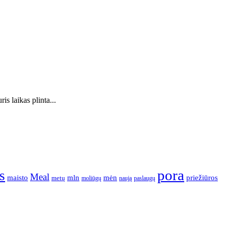
s laikas plinta...
pora
s
Meal
mėn
maisto
mln
priežiūros
metų
moliūgų
naują
paslaugų