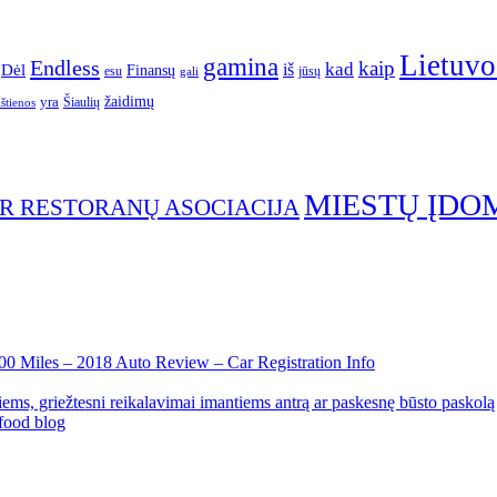
Lietuvo
gamina
Endless
kaip
kad
Dėl
iš
Finansų
esu
jūsų
gali
yra
žaidimų
Šiaulių
ištienos
MIESTŲ ĮDO
IR RESTORANŲ ASOCIACIJA
00 Miles – 2018 Auto Review – Car Registration Info
ems, griežtesni reikalavimai imantiems antrą ar paskesnę būsto paskolą
food blog