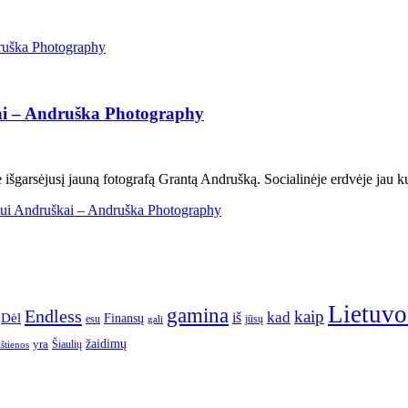
kai – Andruška Photography
išgarsėjusį jauną fotografą Grantą Andrušką. Socialinėje erdvėje jau kuri
ntui Andruškai – Andruška Photography
Lietuvo
gamina
Endless
kaip
kad
Dėl
iš
Finansų
esu
jūsų
gali
yra
žaidimų
Šiaulių
ištienos