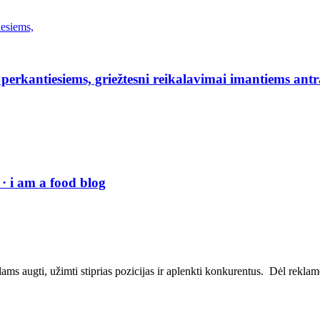
erkantiesiems, griežtesni reikalavimai imantiems antr
· i am a food blog
ms augti, užimti stiprias pozicijas ir aplenkti konkurentus. Dėl reklamos