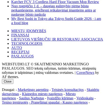
Karcher FCV 3 Cordless Hard Floor Vacuum Mop Review
Nuo rugpjūčio 1 d. – daugiau galimybių pirmą būstą
perkantiesiems, griežtesni reikalavimai imantiems antrą ar
paskesnę būsto paskolą
My Best Sushi in Tokyo aka Tokyo Sushi Guide 2026 · i am
a food blog
MIESTŲ ĮDOMYBĖS
FINANSAI
LIETUVOS VIEŠBUČIŲ IR RESTORANŲ ASOCIACIJA
TECHNOLOGIJOS
AUTO
RECEPTAI
PASLAUGOS
WEBSTUDIO.LT © SKAITMENINIO MARKETINGO
PASLAUGOS. SEO tekstų rašymas, turinio kūrimas, straipsnių
rašymas ir talpinimas į mūsų valdomas svetaines.
|
CoverNews
by
AF themes.
Close
Draugai: -
Marketingo agentūra
-
Teisinės konsultacijos
-
Skaidrių
skenavimas
-
Klaipedos miesto naujienos
-
Miesto
naujienos
-
Saulius Narbutas
-
Įvaizdžio kūrimas
-
Veidoskaita
-
Teniso treniruotės
- Pranešimai spaudai -
Kauno naujienos
-