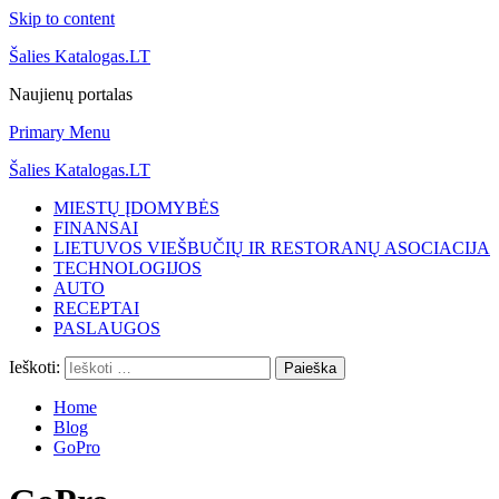
Skip to content
Šalies Katalogas.LT
Naujienų portalas
Primary Menu
Šalies Katalogas.LT
MIESTŲ ĮDOMYBĖS
FINANSAI
LIETUVOS VIEŠBUČIŲ IR RESTORANŲ ASOCIACIJA
TECHNOLOGIJOS
AUTO
RECEPTAI
PASLAUGOS
Ieškoti:
Home
Blog
GoPro