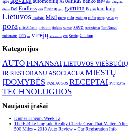
apžvalga
bankas
automobilių
banko
apie
Aš
daugiau
BMW
dar
gamina
Endless
kaip
kad
Dėl
iš
Finansų
esu
jūsų
gali
dieną
Lietuvos
Meal
mėn
maisto
mln
metų
moliūgų
naują
paslaugų
pora
savo
priežiūros
pristato
rinkos
TechNuovo
salotos
sprendimai
virėjų
USD
yra
žaidimų
tinklaraštis
Šiaulių
už
Vištienos
Kategorijos
AUTO
FINANSAI
LIETUVOS VIEŠBUČIŲ
MIESTŲ
IR RESTORANŲ ASOCIACIJA
ĮDOMYBĖS
RECEPTAI
PASLAUGOS
SVEIKATA
TECHNOLOGIJOS
Naujausi įrašai
Dinner Lineup: Week 12
The E-Bike Upgrade Reality Check: Gear That Matters After
500 Miles – 2018 Auto Review – Car Registration Info