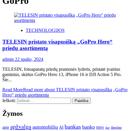
GoPro
TECHNOLOGIJOS
TELESIN pristato visapusišką „GoPro Hero“
priedų asortimentą
admin
22 spalio, 2024
TELESIN, fotoaparatų priedų pramonės lyderis, pristatė įvairius
gaminius, skirtus GoPro Hero 13, iPhone 16 ir DJI Action 5 Pro.
Šie...
Read More
Read more about TELESIN pristato visapusišką „GoPro
Hero“ priedų asortimentą
Ieškoti:
Žymos
apžvalga
bankas
automobilių
banko
apie
Aš
daugiau
BMW
dar