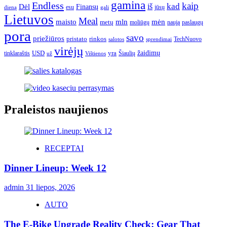
gamina
Endless
kaip
kad
Dėl
iš
Finansų
esu
jūsų
gali
dieną
Lietuvos
Meal
mėn
maisto
mln
metų
moliūgų
naują
paslaugų
pora
savo
priežiūros
pristato
rinkos
TechNuovo
salotos
sprendimai
virėjų
USD
yra
žaidimų
tinklaraštis
Šiaulių
už
Vištienos
Praleistos naujienos
RECEPTAI
Dinner Lineup: Week 12
admin
31 liepos, 2026
AUTO
The E-Bike Upgrade Reality Check: Gear That