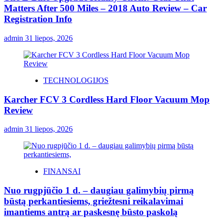
Matters After 500 Miles – 2018 Auto Review – Car
Registration Info
admin
31 liepos, 2026
TECHNOLOGIJOS
Karcher FCV 3 Cordless Hard Floor Vacuum Mop
Review
admin
31 liepos, 2026
FINANSAI
Nuo rugpjūčio 1 d. – daugiau galimybių pirmą
būstą perkantiesiems, griežtesni reikalavimai
imantiems antrą ar paskesnę būsto paskolą