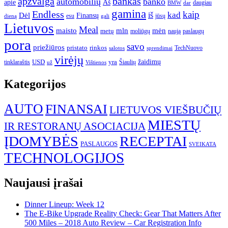
apžvalga
bankas
automobilių
banko
apie
Aš
daugiau
BMW
dar
gamina
Endless
kaip
kad
Dėl
iš
Finansų
esu
jūsų
gali
dieną
Lietuvos
Meal
mėn
maisto
mln
metų
moliūgų
naują
paslaugų
pora
savo
priežiūros
pristato
rinkos
TechNuovo
salotos
sprendimai
virėjų
USD
yra
žaidimų
tinklaraštis
Šiaulių
už
Vištienos
Kategorijos
AUTO
FINANSAI
LIETUVOS VIEŠBUČIŲ
MIESTŲ
IR RESTORANŲ ASOCIACIJA
ĮDOMYBĖS
RECEPTAI
PASLAUGOS
SVEIKATA
TECHNOLOGIJOS
Naujausi įrašai
Dinner Lineup: Week 12
The E-Bike Upgrade Reality Check: Gear That Matters After
500 Miles – 2018 Auto Review – Car Registration Info