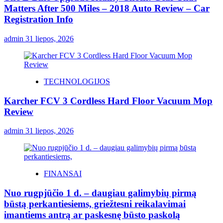
Matters After 500 Miles – 2018 Auto Review – Car
Registration Info
admin
31 liepos, 2026
TECHNOLOGIJOS
Karcher FCV 3 Cordless Hard Floor Vacuum Mop
Review
admin
31 liepos, 2026
FINANSAI
Nuo rugpjūčio 1 d. – daugiau galimybių pirmą
būstą perkantiesiems, griežtesni reikalavimai
imantiems antrą ar paskesnę būsto paskolą