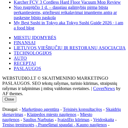
Karcher FCV 3 Cordless Hard Floor Vacuum Mop Review
Nuo rugpjūčio 1 d. – daugiau galimybių pirmą būstą
perkantiesiems, griežtesni reikalavimai imantiems antrą ar
paskesnę būsto paskolą
My Best Sushi in Tokyo aka Tokyo Sushi Guide 2026 · i am
a food blog
MIESTŲ ĮDOMYBĖS
FINANSAI
LIETUVOS VIEŠBUČIŲ IR RESTORANŲ ASOCIACIJA
TECHNOLOGIJOS
AUTO
RECEPTAI
PASLAUGOS
WEBSTUDIO.LT © SKAITMENINIO MARKETINGO
PASLAUGOS. SEO tekstų rašymas, turinio kūrimas, straipsnių
rašymas ir talpinimas į mūsų valdomas svetaines.
|
CoverNews
by
AF themes.
Close
Draugai: -
Marketingo agentūra
-
Teisinės konsultacijos
-
Skaidrių
skenavimas
-
Klaipedos miesto naujienos
-
Miesto
naujienos
-
Saulius Narbutas
-
Įvaizdžio kūrimas
-
Veidoskaita
-
Teniso treniruotės
- Pranešimai spaudai -
Kauno naujienos
-