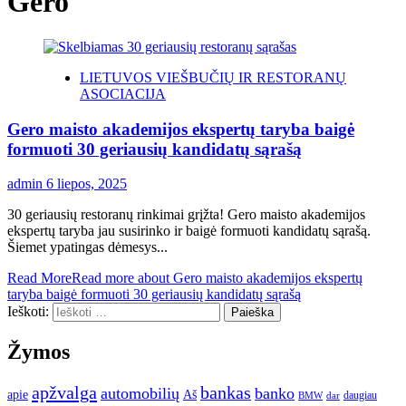
Gero
LIETUVOS VIEŠBUČIŲ IR RESTORANŲ
ASOCIACIJA
Gero maisto akademijos ekspertų taryba baigė
formuoti 30 geriausių kandidatų sąrašą
admin
6 liepos, 2025
30 geriausių restoranų rinkimai grįžta! Gero maisto akademijos
ekspertų taryba jau susirinko ir baigė formuoti kandidatų sąrašą.
Šiemet ypatingas dėmesys...
Read More
Read more about Gero maisto akademijos ekspertų
taryba baigė formuoti 30 geriausių kandidatų sąrašą
Ieškoti:
Žymos
apžvalga
bankas
automobilių
banko
apie
Aš
daugiau
BMW
dar