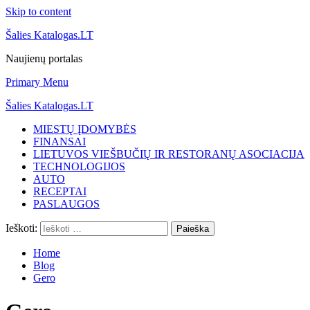
Skip to content
Šalies Katalogas.LT
Naujienų portalas
Primary Menu
Šalies Katalogas.LT
MIESTŲ ĮDOMYBĖS
FINANSAI
LIETUVOS VIEŠBUČIŲ IR RESTORANŲ ASOCIACIJA
TECHNOLOGIJOS
AUTO
RECEPTAI
PASLAUGOS
Ieškoti:
Home
Blog
Gero