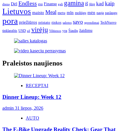
gamina
Endless
kaip
kad
Dėl
iš
Finansų
esu
jūsų
gali
dieną
Lietuvos
Meal
mėn
maisto
mln
metų
moliūgų
naują
paslaugų
pora
savo
priežiūros
pristato
rinkos
TechNuovo
salotos
sprendimai
virėjų
USD
yra
žaidimų
tinklaraštis
Šiaulių
už
Vištienos
Praleistos naujienos
RECEPTAI
Dinner Lineup: Week 12
admin
31 liepos, 2026
AUTO
The E-Bike Upgrade Reality Check: Gear That