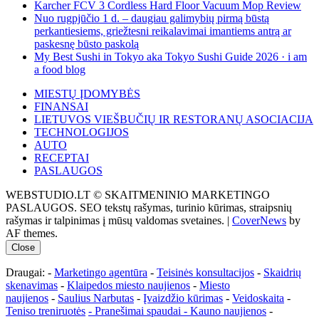
Karcher FCV 3 Cordless Hard Floor Vacuum Mop Review
Nuo rugpjūčio 1 d. – daugiau galimybių pirmą būstą
perkantiesiems, griežtesni reikalavimai imantiems antrą ar
paskesnę būsto paskolą
My Best Sushi in Tokyo aka Tokyo Sushi Guide 2026 · i am
a food blog
MIESTŲ ĮDOMYBĖS
FINANSAI
LIETUVOS VIEŠBUČIŲ IR RESTORANŲ ASOCIACIJA
TECHNOLOGIJOS
AUTO
RECEPTAI
PASLAUGOS
WEBSTUDIO.LT © SKAITMENINIO MARKETINGO
PASLAUGOS. SEO tekstų rašymas, turinio kūrimas, straipsnių
rašymas ir talpinimas į mūsų valdomas svetaines.
|
CoverNews
by
AF themes.
Close
Draugai: -
Marketingo agentūra
-
Teisinės konsultacijos
-
Skaidrių
skenavimas
-
Klaipedos miesto naujienos
-
Miesto
naujienos
-
Saulius Narbutas
-
Įvaizdžio kūrimas
-
Veidoskaita
-
Teniso treniruotės
- Pranešimai spaudai -
Kauno naujienos
-