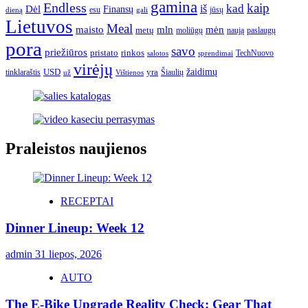
gamina
Endless
kaip
kad
Dėl
iš
Finansų
esu
jūsų
gali
dieną
Lietuvos
Meal
mėn
maisto
mln
metų
moliūgų
naują
paslaugų
pora
savo
priežiūros
pristato
rinkos
TechNuovo
salotos
sprendimai
virėjų
USD
yra
žaidimų
tinklaraštis
Šiaulių
už
Vištienos
Praleistos naujienos
RECEPTAI
Dinner Lineup: Week 12
admin
31 liepos, 2026
AUTO
The E-Bike Upgrade Reality Check: Gear That