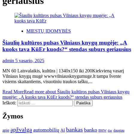
geriausius
MIESTŲ ĮDOMYBĖS
Šiaulių kultūros pulsas Vilniaus knygų mugėje: „A
kuoks tava KūEr kuods?“ stendas suburs geriausius
admin
5 vasario, 2025
MN 60 Laisvalaikis, kultūra | 1340x150 iki 200Kiekvieną vasarį
Vilniaus knygų mugė wwwvilniausknygumuge.lt tampa švente
visiems skaitantiems, visuotiniu traukos tašku,...
Read More
Read more about Šiaulių kultūros pulsas Vilniaus knygų
mugėje: „A kuoks tava KūEr kuods?“ stendas suburs geriausius
Ieškoti:
Žymos
apžvalga
bankas
automobilių
banko
apie
Aš
daugiau
BMW
dar