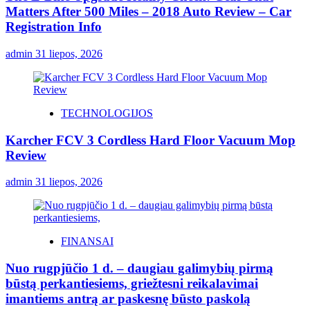
Matters After 500 Miles – 2018 Auto Review – Car
Registration Info
admin
31 liepos, 2026
TECHNOLOGIJOS
Karcher FCV 3 Cordless Hard Floor Vacuum Mop
Review
admin
31 liepos, 2026
FINANSAI
Nuo rugpjūčio 1 d. – daugiau galimybių pirmą
būstą perkantiesiems, griežtesni reikalavimai
imantiems antrą ar paskesnę būsto paskolą