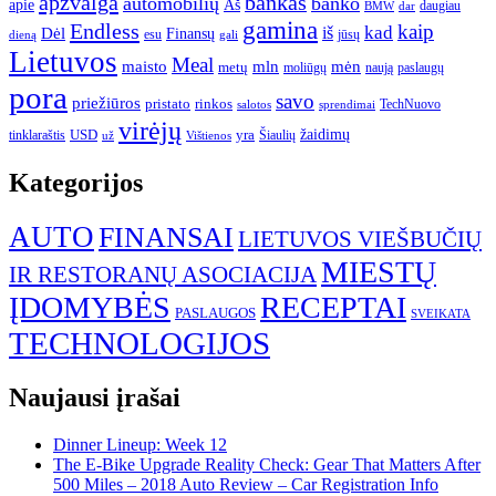
apžvalga
bankas
automobilių
banko
apie
Aš
daugiau
BMW
dar
gamina
Endless
kaip
kad
Dėl
iš
Finansų
esu
jūsų
gali
dieną
Lietuvos
Meal
mėn
maisto
mln
metų
moliūgų
naują
paslaugų
pora
savo
priežiūros
pristato
rinkos
TechNuovo
salotos
sprendimai
virėjų
USD
yra
žaidimų
tinklaraštis
Šiaulių
už
Vištienos
Kategorijos
AUTO
FINANSAI
LIETUVOS VIEŠBUČIŲ
MIESTŲ
IR RESTORANŲ ASOCIACIJA
ĮDOMYBĖS
RECEPTAI
PASLAUGOS
SVEIKATA
TECHNOLOGIJOS
Naujausi įrašai
Dinner Lineup: Week 12
The E-Bike Upgrade Reality Check: Gear That Matters After
500 Miles – 2018 Auto Review – Car Registration Info