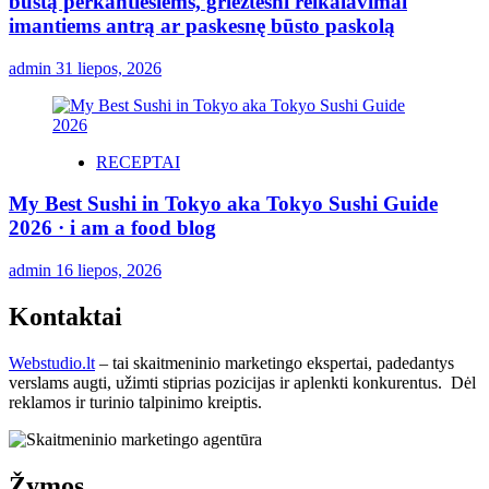
būstą perkantiesiems, griežtesni reikalavimai
imantiems antrą ar paskesnę būsto paskolą
admin
31 liepos, 2026
RECEPTAI
My Best Sushi in Tokyo aka Tokyo Sushi Guide
2026 · i am a food blog
admin
16 liepos, 2026
Kontaktai
Webstudio.lt
– tai skaitmeninio marketingo ekspertai, padedantys
verslams augti, užimti stiprias pozicijas ir aplenkti konkurentus. Dėl
reklamos ir turinio talpinimo kreiptis.
Žymos