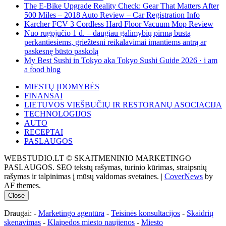
The E-Bike Upgrade Reality Check: Gear That Matters After
500 Miles – 2018 Auto Review – Car Registration Info
Karcher FCV 3 Cordless Hard Floor Vacuum Mop Review
Nuo rugpjūčio 1 d. – daugiau galimybių pirmą būstą
perkantiesiems, griežtesni reikalavimai imantiems antrą ar
paskesnę būsto paskolą
My Best Sushi in Tokyo aka Tokyo Sushi Guide 2026 · i am
a food blog
MIESTŲ ĮDOMYBĖS
FINANSAI
LIETUVOS VIEŠBUČIŲ IR RESTORANŲ ASOCIACIJA
TECHNOLOGIJOS
AUTO
RECEPTAI
PASLAUGOS
WEBSTUDIO.LT © SKAITMENINIO MARKETINGO
PASLAUGOS. SEO tekstų rašymas, turinio kūrimas, straipsnių
rašymas ir talpinimas į mūsų valdomas svetaines.
|
CoverNews
by
AF themes.
Close
Draugai: -
Marketingo agentūra
-
Teisinės konsultacijos
-
Skaidrių
skenavimas
-
Klaipedos miesto naujienos
-
Miesto