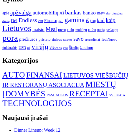
apžvalga
bankas
automobilių
banko
apie
Aš
daugiau
BMW
dar
gamina
Endless
kaip
kad
Dėl
iš
Finansų
esu
jūsų
gali
dieną
Lietuvos
Meal
mėn
maisto
mln
metų
moliūgų
naują
paslaugų
pora
savo
priežiūros
pristato
rinkos
TechNuovo
salotos
sprendimai
virėjų
USD
yra
žaidimų
tinklaraštis
Šiaulių
už
Vištienos
Kategorijos
AUTO
FINANSAI
LIETUVOS VIEŠBUČIŲ
MIESTŲ
IR RESTORANŲ ASOCIACIJA
ĮDOMYBĖS
RECEPTAI
PASLAUGOS
SVEIKATA
TECHNOLOGIJOS
Naujausi įrašai
Dinner Lineup: Week 12