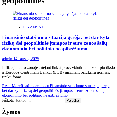
geopolitinės
FINANSAI
Finansinio stabilumo situacija gerėja, bet dar kyla
rizikų dėl geopolitinės įtampos ir euro zonos šalių
ekonominio bei politinio neapibrėžtumo
admin
14 sausio, 2025
Infliacijai euro zonoje artėjant link 2 proc. vidutiniu laikotarpiu tikslo
ir Europos Centriniam Bankui (ECB) mažinant palūkanų normas,
rizikų fonas...
Read More
Read more about Finansinio stabilumo situacija gerėja,
bet dar kyla rizikų dėl geopolitinės įtampos ir euro zonos šalių
ekonominio bei politinio neapibrėžtumo
Ieškoti:
Žymos