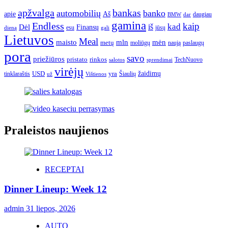
apžvalga
bankas
automobilių
banko
apie
Aš
daugiau
BMW
dar
gamina
Endless
kaip
kad
Dėl
iš
Finansų
esu
jūsų
gali
dieną
Lietuvos
Meal
mėn
maisto
mln
metų
moliūgų
naują
paslaugų
pora
savo
priežiūros
pristato
rinkos
TechNuovo
salotos
sprendimai
virėjų
USD
yra
žaidimų
tinklaraštis
Šiaulių
už
Vištienos
Praleistos naujienos
RECEPTAI
Dinner Lineup: Week 12
admin
31 liepos, 2026
AUTO