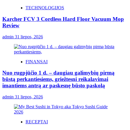
TECHNOLOGIJOS
Karcher FCV 3 Cordless Hard Floor Vacuum Mop
Review
admin
31 liepos, 2026
FINANSAI
Nuo rugpjūčio 1 d. – daugiau galimybių pirmą
būstą perkantiesiems, griežtesni reikalavimai
imantiems antrą ar paskesnę būsto paskolą
admin
31 liepos, 2026
RECEPTAI