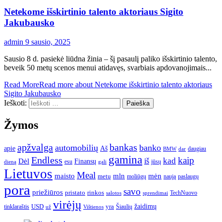
Netekome išskirtinio talento aktoriaus Sigito
Jakubausko
admin
9 sausio, 2025
Sausio 8 d. pasiekė liūdna žinia – šį pasaulį paliko išskirtinio talento,
beveik 50 metų scenos menui atidavęs, svarbiais apdovanojimais...
Read More
Read more about Netekome išskirtinio talento aktoriaus
Sigito Jakubausko
Ieškoti:
Žymos
apžvalga
bankas
automobilių
banko
apie
Aš
daugiau
BMW
dar
gamina
Endless
kaip
kad
Dėl
iš
Finansų
esu
jūsų
gali
dieną
Lietuvos
Meal
mėn
maisto
mln
metų
moliūgų
naują
paslaugų
pora
savo
priežiūros
pristato
rinkos
TechNuovo
salotos
sprendimai
virėjų
USD
yra
žaidimų
tinklaraštis
Šiaulių
už
Vištienos