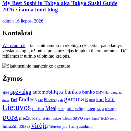
My Best Sushi in Tokyo aka Tokyo Sushi Guide
2026 · i am a food blog
admin
16 liepos, 2026
Kontaktai
Webstudio.lt
– tai skaitmeninio marketingo ekspertai, padedantys
verslams augti, užimti stiprias pozicijas ir aplenkti konkurentus. Dėl
reklamos ir turinio talpinimo kreiptis.
Žymos
apžvalga
bankas
automobilių
banko
apie
Aš
daugiau
BMW
dar
gamina
Endless
kaip
kad
Dėl
iš
Finansų
esu
jūsų
gali
dieną
Lietuvos
Meal
mėn
maisto
mln
metų
moliūgų
naują
paslaugų
pora
savo
priežiūros
pristato
rinkos
TechNuovo
salotos
sprendimai
virėjų
USD
yra
žaidimų
tinklaraštis
Šiaulių
už
Vištienos