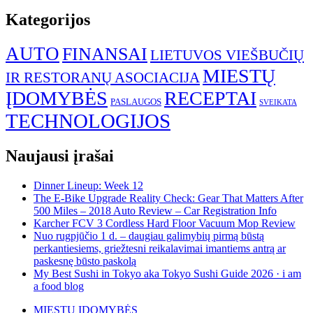
Kategorijos
AUTO
FINANSAI
LIETUVOS VIEŠBUČIŲ
MIESTŲ
IR RESTORANŲ ASOCIACIJA
ĮDOMYBĖS
RECEPTAI
PASLAUGOS
SVEIKATA
TECHNOLOGIJOS
Naujausi įrašai
Dinner Lineup: Week 12
The E-Bike Upgrade Reality Check: Gear That Matters After
500 Miles – 2018 Auto Review – Car Registration Info
Karcher FCV 3 Cordless Hard Floor Vacuum Mop Review
Nuo rugpjūčio 1 d. – daugiau galimybių pirmą būstą
perkantiesiems, griežtesni reikalavimai imantiems antrą ar
paskesnę būsto paskolą
My Best Sushi in Tokyo aka Tokyo Sushi Guide 2026 · i am
a food blog
MIESTŲ ĮDOMYBĖS