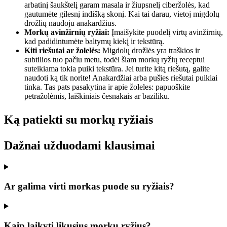
arbatinį šaukštelį garam masala ir žiupsnelį ciberžolės, kad
gautumėte gilesnį indišką skonį. Kai tai darau, vietoj migdolų
drožlių naudoju anakardžius.
Morkų avinžirnių ryžiai:
Įmaišykite puodelį virtų avinžirnių,
kad padidintumėte baltymų kiekį ir tekstūrą.
Kiti riešutai ar žolelės:
Migdolų drožlės yra traškios ir
subtilios tuo pačiu metu, todėl šiam morkų ryžių receptui
suteikiama tokia puiki tekstūra. Jei turite kitą riešutą, galite
naudoti ką tik norite! Anakardžiai arba pušies riešutai puikiai
tinka. Tas pats pasakytina ir apie žoleles: papuoškite
petražolėmis, laiškiniais česnakais ar baziliku.
Ką patiekti su morkų ryžiais
Dažnai užduodami klausimai
Ar galima virti morkas puode su ryžiais?
Kaip laikyti likusius morkų ryžius?