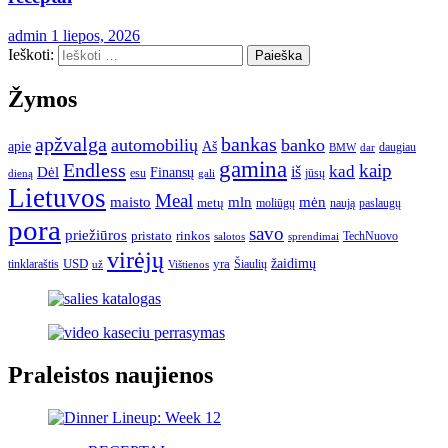
admin
1 liepos, 2026
Ieškoti:
Žymos
apžvalga
bankas
automobilių
banko
apie
Aš
daugiau
BMW
dar
gamina
Endless
kaip
kad
Dėl
iš
Finansų
esu
jūsų
gali
dieną
Lietuvos
Meal
mėn
maisto
mln
metų
moliūgų
naują
paslaugų
pora
savo
priežiūros
pristato
rinkos
TechNuovo
salotos
sprendimai
virėjų
USD
yra
žaidimų
tinklaraštis
Šiaulių
už
Vištienos
Praleistos naujienos