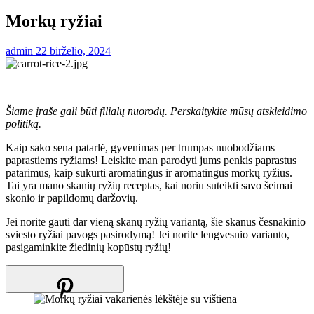
Morkų ryžiai
admin
22 birželio, 2024
Šiame įraše gali būti filialų nuorodų. Perskaitykite mūsų atskleidimo
politiką.
Kaip sako sena patarlė, gyvenimas per trumpas nuobodžiams
paprastiems ryžiams! Leiskite man parodyti jums penkis paprastus
patarimus, kaip sukurti aromatingus ir aromatingus morkų ryžius.
Tai yra mano skanių ryžių receptas, kai noriu suteikti savo šeimai
skonio ir papildomų daržovių.
Jei norite gauti dar vieną skanų ryžių variantą, šie skanūs česnakinio
sviesto ryžiai pavogs pasirodymą! Jei norite lengvesnio varianto,
pasigaminkite žiedinių kopūstų ryžių!