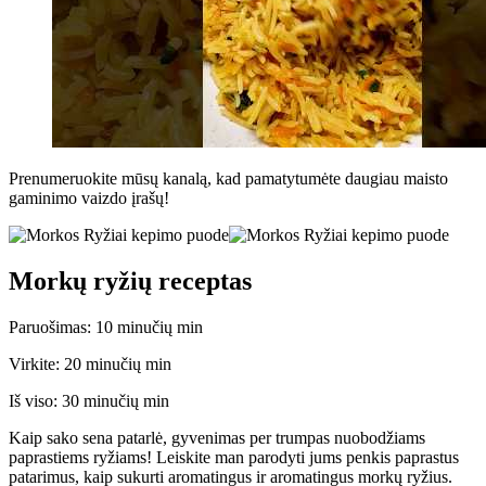
Prenumeruokite mūsų kanalą, kad pamatytumėte daugiau maisto
gaminimo vaizdo įrašų!
Morkų ryžių receptas
Paruošimas:
10
minučių
min
Virkite:
20
minučių
min
Iš viso:
30
minučių
min
Kaip sako sena patarlė, gyvenimas per trumpas nuobodžiams
paprastiems ryžiams! Leiskite man parodyti jums penkis paprastus
patarimus, kaip sukurti aromatingus ir aromatingus morkų ryžius.