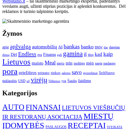
Webstudio.lt
– tai skaitmeninio marketingo ekspertai, padedantys
verslams augti, užimti stiprias pozicijas ir aplenkti konkurentus. Dėl
reklamos ir turinio talpinimo kreiptis.
Žymos
apžvalga
bankas
automobilių
banko
apie
Aš
daugiau
BMW
dar
gamina
Endless
kaip
kad
Dėl
iš
Finansų
esu
jūsų
gali
dieną
Lietuvos
Meal
mėn
maisto
mln
metų
moliūgų
naują
paslaugų
pora
savo
priežiūros
pristato
rinkos
TechNuovo
salotos
sprendimai
virėjų
USD
yra
žaidimų
tinklaraštis
Šiaulių
už
Vištienos
Kategorijos
AUTO
FINANSAI
LIETUVOS VIEŠBUČIŲ
MIESTŲ
IR RESTORANŲ ASOCIACIJA
ĮDOMYBĖS
RECEPTAI
PASLAUGOS
SVEIKATA