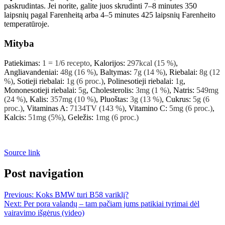
paskrudintas. Jei norite, galite juos skrudinti 7–8 minutes 350
laipsnių pagal Farenheitą arba 4–5 minutes 425 laipsnių Farenheito
temperatūroje.
Mityba
Patiekimas:
1
= 1/6 recepto
,
Kalorijos:
297
kcal
(15 %)
,
Angliavandeniai:
48
g
(16 %)
,
Baltymas:
7
g
(14 %)
,
Riebalai:
8
g
(12
%)
,
Sotieji riebalai:
1
g
(6 proc.)
,
Polinesotieji riebalai:
1
g
,
Mononesotieji riebalai:
5
g
,
Cholesterolis:
3
mg
(1 %)
,
Natris:
549
mg
(24 %)
,
Kalis:
357
mg
(10 %)
,
Pluoštas:
3
g
(13 %)
,
Cukrus:
5
g
(6
proc.)
,
Vitaminas A:
7134
TV
(143 %)
,
Vitamino C:
5
mg
(6 proc.)
,
Kalcis:
51
mg
(5%)
,
Geležis:
1
mg
(6 proc.)
Source link
Post navigation
Previous:
Koks BMW turi B58 variklį?
Next:
Per pora valandų – tam pačiam jums patikiai tyrimai dėl
vairavimo išgėrus (video)