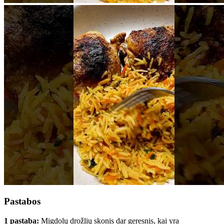
Pastabos
1 pastaba:
Migdolų drožlių skonis dar geresnis, kai yra