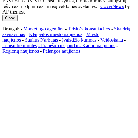
PASLAUGOS. SEO tekstų rašymas, turinio kūrimas, straipsnių
rašymas ir talpinimas į mūsų valdomas svetaines.
|
CoverNews
by
AF themes.
Close
Draugai: -
Marketingo agentūra
-
Teisinės konsultacijos
-
Skaidrių
skenavimas
-
Klaipedos miesto naujienos
-
Miesto
naujienos
-
Saulius Narbutas
-
Įvaizdžio kūrimas
-
Veidoskaita
-
Teniso treniruotės
- Pranešimai spaudai -
Kauno naujienos
-
Regionų naujienos
-
Palangos naujienos