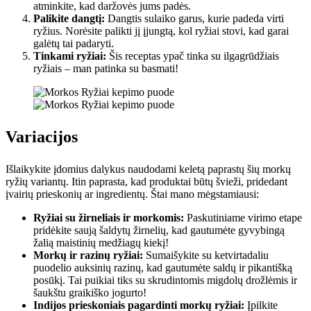
atminkite, kad daržovės jums padės.
Palikite dangtį:
Dangtis sulaiko garus, kurie padeda virti
ryžius. Norėsite palikti jį įjungtą, kol ryžiai stovi, kad garai
galėtų tai padaryti.
Tinkami ryžiai:
Šis receptas ypač tinka su ilgagrūdžiais
ryžiais – man patinka su basmati!
Variacijos
Išlaikykite įdomius dalykus naudodami keletą paprastų šių morkų
ryžių variantų. Itin paprasta, kad produktai būtų švieži, pridedant
įvairių prieskonių ar ingredientų. Štai mano mėgstamiausi:
Ryžiai su žirneliais ir morkomis:
Paskutiniame virimo etape
pridėkite saują šaldytų žirnelių, kad gautumėte gyvybingą
žalią maistinių medžiagų kiekį!
Morkų ir razinų ryžiai:
Sumaišykite su ketvirtadaliu
puodelio auksinių razinų, kad gautumėte saldų ir pikantišką
posūkį. Tai puikiai tiks su skrudintomis migdolų drožlėmis ir
šaukštu graikiško jogurto!
Indijos prieskoniais pagardinti morkų ryžiai:
Įpilkite