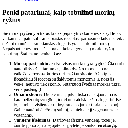
Penki patarimai, kaip tobulinti morkų
ryžius
Šie morkų ryžiai yra tikras būdas papildyti vakarienės stalą. Be to,
vaikams tai patinka! Tai paprastas receptas, paruošimo laikas tereikia
dešimt minučių – sunkiausias žingsnis yra sutarkuoti morką.
Nepaisant lengvumo, aš supratau keletą geriausių morkų ryžių
patarimų. Štai mano penketukas:
Morkų pasirinkimas:
Ne visos morkos yra lygios! Čia norite
naudoti šviežiai tarkuotas, pilno dydžio morkas, o ne
vaikiškas morkas, kurios turi mažiau skonio. Aš taip pat
išbandžiau šį receptą su šaldytomis morkomis ir, nors jis
veikė, nebuvo tiek skonio. Sutarkuoti šviežias morkas tikrai
verta pastangų!
Umami skonis:
Didelė mūsų pikantiška dalis gaunama iš
karamelizuotų svogūnų, todėl nepraleiskite šio žingsnio! Be
to, naminis vištienos sultinys suteiks jums stipriausią skonį.
Galite naudoti daržovių sultinį, jei tiekiate jį vegetarams ar
veganams.
Vandens išleidimas:
Daržovės išskiria vandenį, todėl jei
žiūrite į puodą ir abejojate, ar įpylėte pakankamai atsargų,