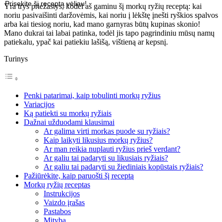
Prisekite šį receptą vėliau!
Yra trys priežastys, kodėl aš gaminu šį morkų ryžių receptą: kai
noriu pasivaišinti daržovėmis, kai noriu į lėkštę įnešti ryškios spalvos
arba kai tiesiog noriu, kad mano garnyras būtų kupinas skonio!
Mano dukrai tai labai patinka, todėl jis tapo pagrindiniu mūsų namų
patiekalu, ypač kai patiekiu lašišą, vištieną ar kepsnį.
Turinys
Penki patarimai, kaip tobulinti morkų ryžius
Variacijos
Ką patiekti su morkų ryžiais
Dažnai užduodami klausimai
Ar galima virti morkas puode su ryžiais?
Kaip laikyti likusius morkų ryžius?
Ar man reikia nuplauti ryžius prieš verdant?
Ar galiu tai padaryti su likusiais ryžiais?
Ar galiu tai padaryti su žiediniais kopūstais ryžiais?
Pažiūrėkite, kaip paruošti šį receptą
Morkų ryžių receptas
Instrukcijos
Vaizdo įrašas
Pastabos
Mityba