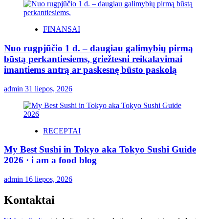
FINANSAI
Nuo rugpjūčio 1 d. – daugiau galimybių pirmą
būstą perkantiesiems, griežtesni reikalavimai
imantiems antrą ar paskesnę būsto paskolą
admin
31 liepos, 2026
RECEPTAI
My Best Sushi in Tokyo aka Tokyo Sushi Guide
2026 · i am a food blog
admin
16 liepos, 2026
Kontaktai