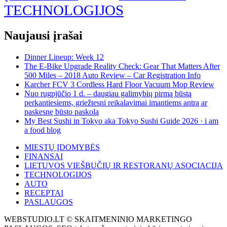
TECHNOLOGIJOS
Naujausi įrašai
Dinner Lineup: Week 12
The E-Bike Upgrade Reality Check: Gear That Matters After
500 Miles – 2018 Auto Review – Car Registration Info
Karcher FCV 3 Cordless Hard Floor Vacuum Mop Review
Nuo rugpjūčio 1 d. – daugiau galimybių pirmą būstą
perkantiesiems, griežtesni reikalavimai imantiems antrą ar
paskesnę būsto paskolą
My Best Sushi in Tokyo aka Tokyo Sushi Guide 2026 · i am
a food blog
MIESTŲ ĮDOMYBĖS
FINANSAI
LIETUVOS VIEŠBUČIŲ IR RESTORANŲ ASOCIACIJA
TECHNOLOGIJOS
AUTO
RECEPTAI
PASLAUGOS
WEBSTUDIO.LT © SKAITMENINIO MARKETINGO