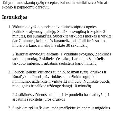
Tai yra mano skanių ryžių receptas, kai noriu suteikti savo šeimai
skonio ir papildomų daržovių.
Instrukcijos
Vidutinio dydžio puode ant vidutinės-stiprios ugnies
įkaitinkite alyvuogių aliejų. Sudėkite svogūną ir kepkite 3
minutes, kol suminkštės. Suberkite tarkuotas morkas ir virkite
dar 7 minutes, kol pradės karamelizuotis. Įpilkite česnako,
imbiero ir kario miltelių ir virkite 30 sekundžių.
2 šaukštai alyvuogių aliejaus,
1 vidutinio svogūno,
2 stiklinės
tarkuotų morkų,
3 skiltelės česnako,
1 arbatinis šaukštelis
tarkuoto imbiero,
1 arbatinis šaukštelis kario miltelių
Į puodą įpilkite vištienos sultinio, basmati ryžių, druskos ir
išmaišykite. Puodą užvirinkite, sumažinkite ugnį iki
minimumo, uždenkite ir virkite 12 minučių. Nuimkite puodą
nuo ugnies ir palikite uždengę dangtį 10 minučių.
2¼ stiklinės vištienos sultinio,
1 ½ puodelio basmati ryžių,
1
arbatinis šaukštelis jūros druskos
Suplakite ryžius šakute, tada įmaišykite kalendrą ir migdolus.