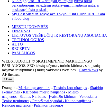
Nuo rugpjūčio 1 d. – daugiau galimybių pirmą būstą
perkantiesiems, griežtesni reikalavimai imantiems antrą ar
paskesnę būsto paskolą
My Best Sushi in Tokyo aka Tokyo Sushi Guide 2026 · i am
a food blog
MIESTŲ ĮDOMYBĖS
FINANSAI
LIETUVOS VIEŠBUČIŲ IR RESTORANŲ ASOCIACIJA
TECHNOLOGIJOS
AUTO
RECEPTAI
PASLAUGOS
WEBSTUDIO.LT © SKAITMENINIO MARKETINGO
PASLAUGOS. SEO tekstų rašymas, turinio kūrimas, straipsnių
rašymas ir talpinimas į mūsų valdomas svetaines.
|
CoverNews
by
AF themes.
Close
Draugai: -
Marketingo agentūra
-
Teisinės konsultacijos
-
Skaidrių
skenavimas
-
Klaipedos miesto naujienos
-
Miesto
naujienos
-
Saulius Narbutas
-
Įvaizdžio kūrimas
-
Veidoskaita
-
Teniso treniruotės
- Pranešimai spaudai -
Kauno naujienos
-
Regionų naujienos
-
Palangos naujienos