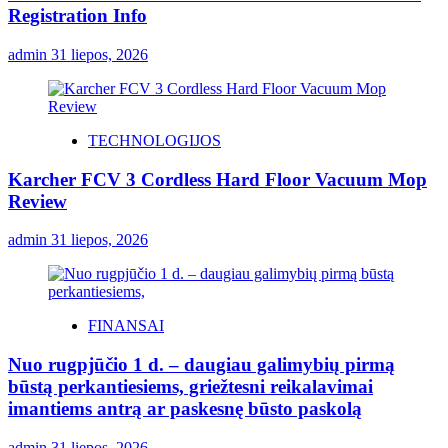
Registration Info
admin
31 liepos, 2026
TECHNOLOGIJOS
Karcher FCV 3 Cordless Hard Floor Vacuum Mop
Review
admin
31 liepos, 2026
FINANSAI
Nuo rugpjūčio 1 d. – daugiau galimybių pirmą
būstą perkantiesiems, griežtesni reikalavimai
imantiems antrą ar paskesnę būsto paskolą
admin
31 liepos, 2026