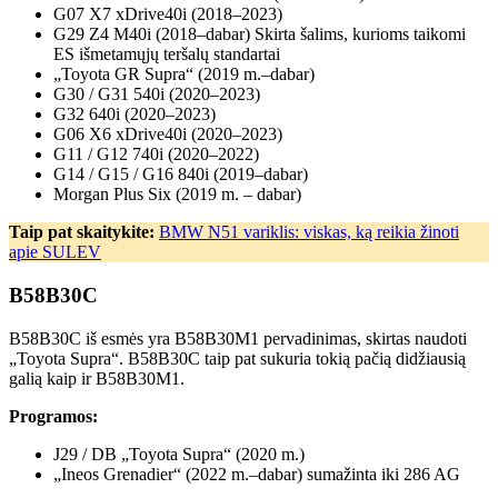
G07 X7 xDrive40i (2018–2023)
G29 Z4 M40i (2018–dabar) Skirta šalims, kurioms taikomi
ES išmetamųjų teršalų standartai
„Toyota GR Supra“ (2019 m.–dabar)
G30 / G31 540i (2020–2023)
G32 640i (2020–2023)
G06 X6 xDrive40i (2020–2023)
G11 / G12 740i (2020–2022)
G14 / G15 / G16 840i (2019–dabar)
Morgan Plus Six (2019 m. – dabar)
Taip pat skaitykite:
BMW N51 variklis: viskas, ką reikia žinoti
apie SULEV
B58B30C
B58B30C iš esmės yra B58B30M1 pervadinimas, skirtas naudoti
„Toyota Supra“. B58B30C taip pat sukuria tokią pačią didžiausią
galią kaip ir B58B30M1.
Programos:
J29 / DB „Toyota Supra“ (2020 m.)
„Ineos Grenadier“ (2022 m.–dabar) sumažinta iki 286 AG