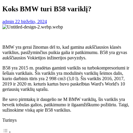
Koks BMW turi B58 variklį?
admin
22 birželio, 2024
BMW yra gerai žinomas dėl to, kad gamina aukščiausios klasės
variklius, pasižyminčius puikia galia ir patikimumu. B58 yra gyvas
aukščiausios Vokietijos inžinerijos pavyzdys.
B58 yra 2015 m. pradėtas gaminti variklis su turbokompresoriumi ir
šešiais varikliais. Šis variklis yra modulinės variklių šeimos dalis,
kurio darbinis tūris yra 2 998 cm3 (3,0 l). Šis variklis 2016, 2017,
2019 ir 2020 m. keturis kartus buvo paskelbtas Ward's World's 10
geriausių variklių sąrašu.
Be savo pirmtakų ir daugelio ne M BMW variklių, šis variklis yra
beveik tobulas galios, patikimumo ir ilgaamžiškumo požiūriu. Taigi,
sužinokime viską apie B58 variklius.
Turinys