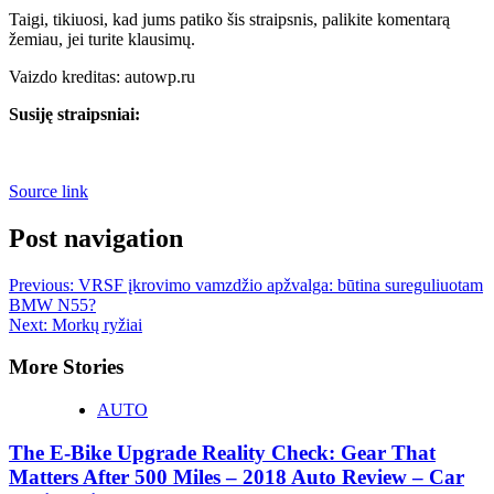
Taigi, tikiuosi, kad jums patiko šis straipsnis, palikite komentarą
žemiau, jei turite klausimų.
Vaizdo kreditas: autowp.ru
Susiję straipsniai:
Source link
Post navigation
Previous:
VRSF įkrovimo vamzdžio apžvalga: būtina sureguliuotam
BMW N55?
Next:
Morkų ryžiai
More Stories
AUTO
The E-Bike Upgrade Reality Check: Gear That
Matters After 500 Miles – 2018 Auto Review – Car