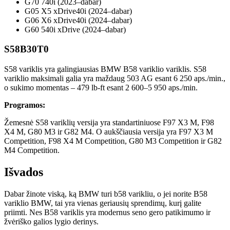
G70 740i (2023–dabar)
G05 X5 xDrive40i (2024–dabar)
G06 X6 xDrive40i (2024–dabar)
G60 540i xDrive (2024–dabar)
S58B30T0
S58 variklis yra galingiausias BMW B58 variklio variklis. S58
variklio maksimali galia yra maždaug 503 AG esant 6 250 aps./min.,
o sukimo momentas – 479 lb-ft esant 2 600–5 950 aps./min.
Programos:
Žemesnė S58 variklių versija yra standartiniuose F97 X3 M, F98
X4 M, G80 M3 ir G82 M4. O aukščiausia versija yra F97 X3 M
Competition, F98 X4 M Competition, G80 M3 Competition ir G82
M4 Competition.
Išvados
Dabar žinote viską, ką BMW turi b58 varikliu, o jei norite B58
variklio BMW, tai yra vienas geriausių sprendimų, kurį galite
priimti. Nes B58 variklis yra modernus seno gero patikimumo ir
žvėriško galios lygio derinys.