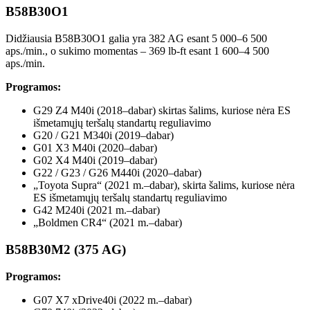
B58B30O1
Didžiausia B58B30O1 galia yra 382 AG esant 5 000–6 500
aps./min., o sukimo momentas – 369 lb-ft esant 1 600–4 500
aps./min.
Programos:
G29 Z4 M40i (2018–dabar) skirtas šalims, kuriose nėra ES
išmetamųjų teršalų standartų reguliavimo
G20 / G21 M340i (2019–dabar)
G01 X3 M40i (2020–dabar)
G02 X4 M40i (2019–dabar)
G22 / G23 / G26 M440i (2020–dabar)
„Toyota Supra“ (2021 m.–dabar), skirta šalims, kuriose nėra
ES išmetamųjų teršalų standartų reguliavimo
G42 M240i (2021 m.–dabar)
„Boldmen CR4“ (2021 m.–dabar)
B58B30M2 (375 AG)
Programos:
G07 X7 xDrive40i (2022 m.–dabar)