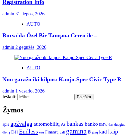
Registration Info
admin
31 liepos, 2026
AUTO
Bursa'da Özel Bir Tanışma Ceren ile –
admin
2 gegužės, 2026
AUTO
Nuo garažo iki kilpos: Kanjo-Spec Civic Type R
admin
1 vasario, 2026
Ieškoti:
Žymos
apžvalga
bankas
automobilių
banko
apie
Aš
daugiau
BMW
dar
gamina
Endless
kaip
kad
Dėl
iš
Finansų
esu
jūsų
gali
dieną