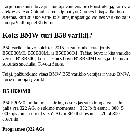
Tarpiniame aušintuve jis naudoja vandens-oro konstrukciją, kuri yra
efektyvesnė aušinimui. Jame taip pat yra šilumos inkapsuliavimo
sistema, kuri sulaiko variklio šilumą ir apsaugo vidines variklio dalis
nuo pažeidimų dėl šildymo.
Koks BMW turi B58 variklį?
B58 variklis buvo paleistas 2015 m. su trimis iteracijomis
B58B30M0, B58B30M1 ir B58B30O1. Tačiau buvo ir kita variklio
versija B58B30C, kuri iš esmės buvo B58B30M1 versija. Jis buvo
sukurtas specialiai Toyota Supra.
Taigi, pažiūrėkime visas BMW B58 variklio versijas ir visus BMW,
kurie naudoja šį variklį.
B58B30M0
B58B30M0 turi keturias skirtingas versijas su skirtinga galia. Jo
galia yra 322 AG, o sukimo momentas – 332 lb-ft esant 1 380–5
000 aps./min. iki maks. 355 AG ir 369 lb-ft esant 1 520–4 800
aps./min.
Programos (322 AG):