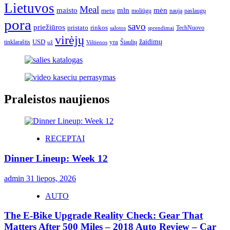
Lietuvos
Meal
mėn
maisto
mln
metų
moliūgų
naują
paslaugų
pora
savo
priežiūros
pristato
rinkos
TechNuovo
salotos
sprendimai
virėjų
USD
yra
žaidimų
tinklaraštis
Šiaulių
už
Vištienos
Praleistos naujienos
RECEPTAI
Dinner Lineup: Week 12
admin
31 liepos, 2026
AUTO
The E-Bike Upgrade Reality Check: Gear That
Matters After 500 Miles – 2018 Auto Review – Car