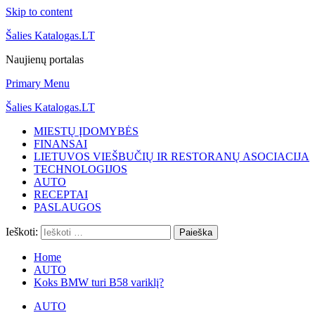
Skip to content
Šalies Katalogas.LT
Naujienų portalas
Primary Menu
Šalies Katalogas.LT
MIESTŲ ĮDOMYBĖS
FINANSAI
LIETUVOS VIEŠBUČIŲ IR RESTORANŲ ASOCIACIJA
TECHNOLOGIJOS
AUTO
RECEPTAI
PASLAUGOS
Ieškoti:
Home
AUTO
Koks BMW turi B58 variklį?
AUTO