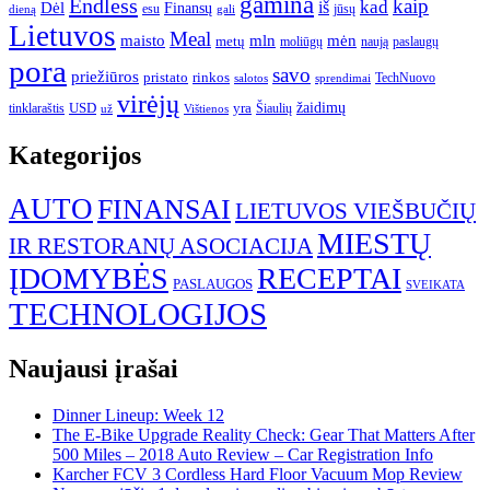
gamina
Endless
kaip
kad
Dėl
iš
Finansų
esu
jūsų
gali
dieną
Lietuvos
Meal
mėn
maisto
mln
metų
moliūgų
naują
paslaugų
pora
savo
priežiūros
pristato
rinkos
TechNuovo
salotos
sprendimai
virėjų
USD
yra
žaidimų
tinklaraštis
Šiaulių
už
Vištienos
Kategorijos
AUTO
FINANSAI
LIETUVOS VIEŠBUČIŲ
MIESTŲ
IR RESTORANŲ ASOCIACIJA
ĮDOMYBĖS
RECEPTAI
PASLAUGOS
SVEIKATA
TECHNOLOGIJOS
Naujausi įrašai
Dinner Lineup: Week 12
The E-Bike Upgrade Reality Check: Gear That Matters After
500 Miles – 2018 Auto Review – Car Registration Info
Karcher FCV 3 Cordless Hard Floor Vacuum Mop Review