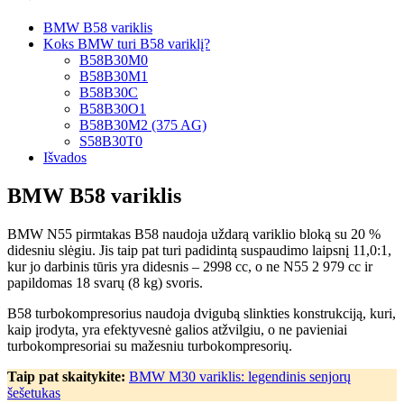
BMW B58 variklis
Koks BMW turi B58 variklį?
B58B30M0
B58B30M1
B58B30C
B58B30O1
B58B30M2 (375 AG)
S58B30T0
Išvados
BMW B58 variklis
BMW N55 pirmtakas B58 naudoja uždarą variklio bloką su 20 %
didesniu slėgiu. Jis taip pat turi padidintą suspaudimo laipsnį 11,0:1,
kur jo darbinis tūris yra didesnis – 2998 cc, o ne N55 2 979 cc ir
papildomas 18 svarų (8 kg) svoris.
B58 turbokompresorius naudoja dvigubą slinkties konstrukciją, kuri,
kaip įrodyta, yra efektyvesnė galios atžvilgiu, o ne pavieniai
turbokompresoriai su mažesniu turbokompresorių.
Taip pat skaitykite:
BMW M30 variklis: legendinis senjorų
šešetukas