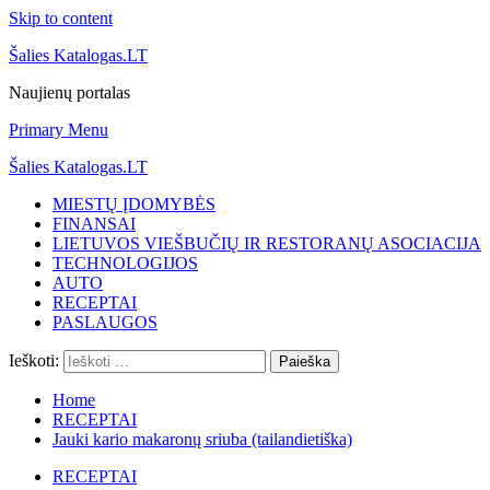
Skip to content
Šalies Katalogas.LT
Naujienų portalas
Primary Menu
Šalies Katalogas.LT
MIESTŲ ĮDOMYBĖS
FINANSAI
LIETUVOS VIEŠBUČIŲ IR RESTORANŲ ASOCIACIJA
TECHNOLOGIJOS
AUTO
RECEPTAI
PASLAUGOS
Ieškoti:
Home
RECEPTAI
Jauki kario makaronų sriuba (tailandietiška)
RECEPTAI