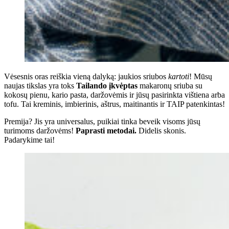
Vėsesnis oras reiškia vieną dalyką: jaukios sriubos
kartoti
! Mūsų
naujas tikslas yra toks
Tailando įkvėptas
makaronų sriuba su
kokosų pienu, kario pasta, daržovėmis ir jūsų pasirinkta vištiena arba
tofu. Tai kreminis, imbierinis, aštrus, maitinantis ir TAIP patenkintas!
Premija? Jis yra universalus, puikiai tinka beveik visoms jūsų
turimoms daržovėms!
Paprasti metodai.
Didelis skonis.
Padarykime tai!