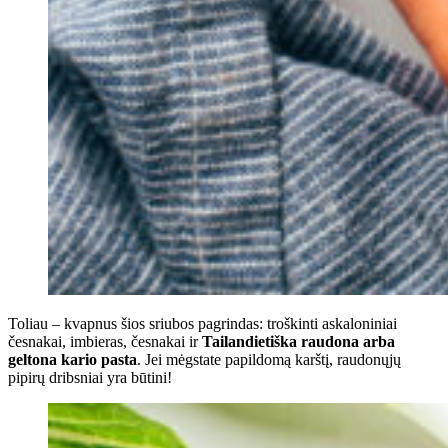
Toliau – kvapnus šios sriubos pagrindas: troškinti askaloniniai
česnakai, imbieras, česnakai ir
Tailandietiška raudona arba
geltona kario pasta
. Jei mėgstate papildomą karštį, raudonųjų
pipirų dribsniai yra būtini!