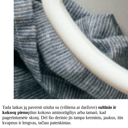
Tada laikas ją paversti sriuba su (vištiena ar daržove)
sultinio ir
kokosų pieno
plius kokoso aminorūgštys arba tamari, kad
pagerintumėte skonį. Dėl šio derinio jis tampa kreminis, jaukus, itin
kvapnus ir lengvas, tačiau patenkintas.