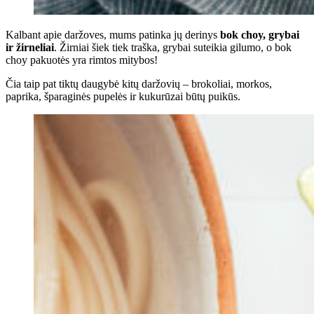
Kalbant apie daržoves, mums patinka jų derinys
bok choy, grybai
ir žirneliai
. Žirniai šiek tiek traška, grybai suteikia gilumo, o bok
choy pakuotės yra rimtos mitybos!
Čia taip pat tiktų daugybė kitų daržovių – brokoliai, morkos,
paprika, šparaginės pupelės ir kukurūzai būtų puikūs.