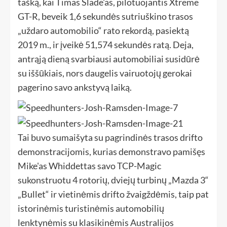
tašką, kai Timas Slade'as, pilotuojantis Xtreme
GT-R, beveik 1,6 sekundės sutriuškino trasos
„uždaro automobilio“ rato rekordą, pasiektą
2019 m., ir įveikė 51,574 sekundės ratą. Deja,
antrąją dieną svarbiausi automobiliai susidūrė
su iššūkiais, nors daugelis vairuotojų gerokai
pagerino savo ankstyvą laiką.
Tai buvo sumaišyta su pagrindinės trasos drifto
demonstracijomis, kurias demonstravo pamišęs
Mike'as Whiddettas savo TCP-Magic
sukonstruotu 4 rotorių, dviejų turbinų „Mazda 3“
„Bullet“ ir vietinėmis drifto žvaigždėmis, taip pat
istorinėmis turistinėmis automobilių
lenktynėmis su klasikinėmis Australijos