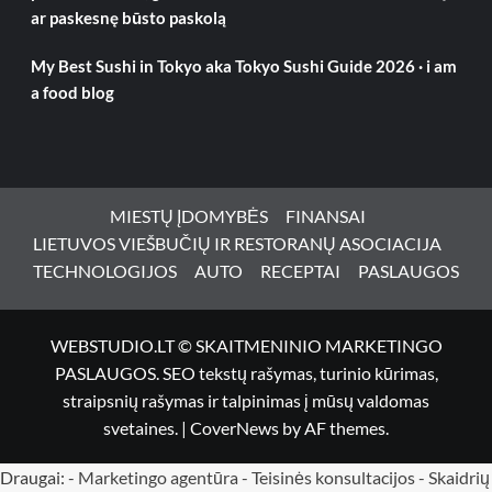
ar paskesnę būsto paskolą
My Best Sushi in Tokyo aka Tokyo Sushi Guide 2026 · i am
a food blog
MIESTŲ ĮDOMYBĖS
FINANSAI
LIETUVOS VIEŠBUČIŲ IR RESTORANŲ ASOCIACIJA
TECHNOLOGIJOS
AUTO
RECEPTAI
PASLAUGOS
WEBSTUDIO.LT © SKAITMENINIO MARKETINGO
PASLAUGOS. SEO tekstų rašymas, turinio kūrimas,
straipsnių rašymas ir talpinimas į mūsų valdomas
svetaines.
|
CoverNews
by AF themes.
Draugai: -
Marketingo agentūra
-
Teisinės konsultacijos
-
Skaidrių