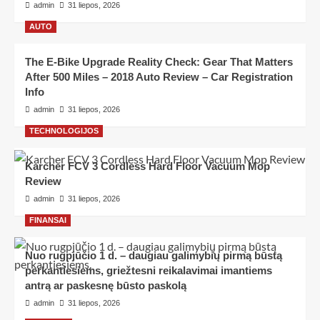
admin
31 liepos, 2026
AUTO
The E-Bike Upgrade Reality Check: Gear That Matters
After 500 Miles – 2018 Auto Review – Car Registration
Info
admin
31 liepos, 2026
TECHNOLOGIJOS
Karcher FCV 3 Cordless Hard Floor Vacuum Mop
Review
admin
31 liepos, 2026
FINANSAI
Nuo rugpjūčio 1 d. – daugiau galimybių pirmą būstą
perkantiesiems, griežtesni reikalavimai imantiems
antrą ar paskesnę būsto paskolą
admin
31 liepos, 2026