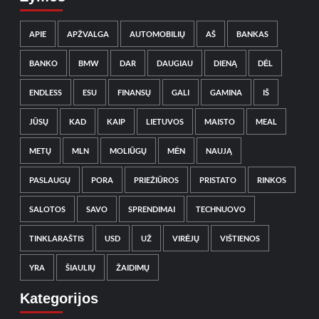
APIE
APŽVALGA
AUTOMOBILIŲ
AŠ
BANKAS
BANKO
BMW
DAR
DAUGIAU
DIENĄ
DĖL
ENDLESS
ESU
FINANSŲ
GALI
GAMINA
IŠ
JŪSŲ
KAD
KAIP
LIETUVOS
MAISTO
MEAL
METŲ
MLN
MOLIŪGŲ
MĖN
NAUJĄ
PASLAUGŲ
PORA
PRIEŽIŪROS
PRISTATO
RINKOS
SALOTOS
SAVO
SPRENDIMAI
TECHNUOVO
TINKLARAŠTIS
USD
UŽ
VIRĖJŲ
VIŠTIENOS
YRA
ŠIAULIŲ
ŽAIDIMŲ
Kategorijos