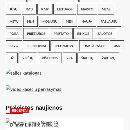
JŪSŲ
KAD
KAIP
LIETUVOS
MAISTO
MEAL
METŲ
MLN
MOLIŪGŲ
MĖN
NAUJĄ
PASLAUGŲ
PORA
PRIEŽIŪROS
PRISTATO
RINKOS
SALOTOS
SAVO
SPRENDIMAI
TECHNUOVO
TINKLARAŠTIS
USD
UŽ
VIRĖJŲ
VIŠTIENOS
YRA
ŠIAULIŲ
ŽAIDIMŲ
Praleistos naujienos
RECEPTAI
Dinner Lineup: Week 12