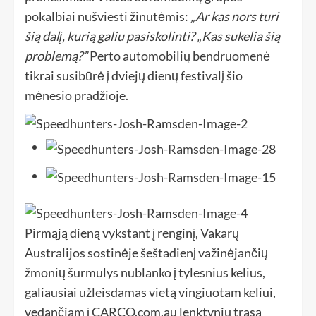
pokalbiai nušviesti žinutėmis:
„Ar kas nors turi
šią dalį, kurią galiu pasiskolinti? „Kas sukelia šią
problemą?”
Perto automobilių bendruomenė
tikrai susibūrė į dviejų dienų festivalį šio
mėnesio pradžioje.
Pirmąją dieną vykstant į renginį, Vakarų
Australijos sostinėje šeštadienį važinėjančių
žmonių šurmulys nublanko į tylesnius kelius,
galiausiai užleisdamas vietą vingiuotam keliui,
vedančiam į CARCO.com.au lenktynių trasą