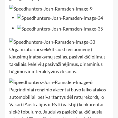
Organizatoriai siekė įtraukti visuomenę į
klausimų ir atsakymų sesijas, pasivaikščiojimus
takeliais, keleivių pasivažinėjimus, dinaminius
bėgimus ir interaktyvius ekranus.
Pagrindiniai renginio akcentai buvo laiko atakos
automobiliai, besivaržantys dėl ratų rekordų, o
Vakarų Australijos ir Rytų valstijų konkurentai
siekė tobulumo. Jaudulys pasiekė aukščiausią