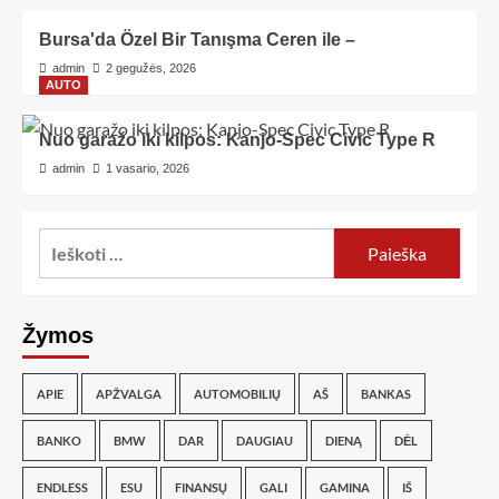
Bursa'da Özel Bir Tanışma Ceren ile –
admin
2 gegužės, 2026
AUTO
Nuo garažo iki kilpos: Kanjo-Spec Civic Type R
admin
1 vasario, 2026
Žymos
APIE
APŽVALGA
AUTOMOBILIŲ
AŠ
BANKAS
BANKO
BMW
DAR
DAUGIAU
DIENĄ
DĖL
ENDLESS
ESU
FINANSŲ
GALI
GAMINA
IŠ