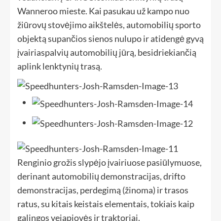
Wanneroo mieste. Kai pasukau už kampo nuo
žiūrovų stovėjimo aikštelės, automobilių sporto
objektą supančios sienos nulupo ir atidengė gyvą
įvairiaspalvių automobilių jūrą, besidriekiančią
aplink lenktynių trasą.
Renginio grožis slypėjo įvairiuose pasiūlymuose,
derinant automobilių demonstracijas, drifto
demonstracijas, perdegimą (žinoma) ir trasos
ratus, su kitais keistais elementais, tokiais kaip
galingos vejapjovės ir traktoriai.