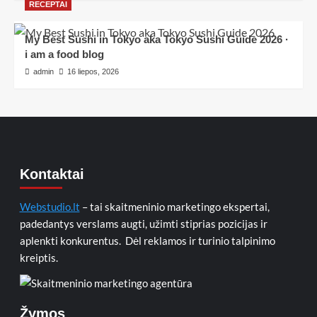
RECEPTAI
My Best Sushi in Tokyo aka Tokyo Sushi Guide 2026 ·
i am a food blog
admin
16 liepos, 2026
Kontaktai
Webstudio.lt
– tai skaitmeninio marketingo ekspertai,
padedantys verslams augti, užimti stiprias pozicijas ir
aplenkti konkurentus. Dėl reklamos ir turinio talpinimo
kreiptis.
Žymos