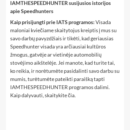
IAMTHESPEEDHUNTER susijusios istorijos
apie Speedhunters
Kaip prisijungti prie IATS programos:
Visada
maloniai kviečiame skaitytojus kreiptis į mus su
savo darbų pavyzdžiais ir tikėti, kad geriausias
Speedhunter visada yra arčiausiai kultūros
žmogus, gatvėje ar vietinėje automobilių
stovėjimo aikštelėje. Jei manote, kad turite tai,
ko reikia, ir norėtumėte pasidalinti savo darbu su
mumis, turėtumėte pateikti paraišką tapti
IAMTHESPEEDHUNTER programos dalimi.
Kaip dalyvauti, skaitykite čia.