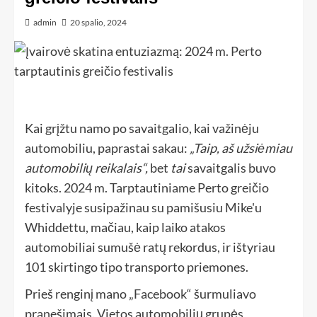
admin
20 spalio, 2024
Kai grįžtu namo po savaitgalio, kai važinėju
automobiliu, paprastai sakau:
„Taip, aš užsiėmiau
automobilių reikalais“,
bet
tai
savaitgalis buvo
kitoks. 2024 m. Tarptautiniame Perto greičio
festivalyje susipažinau su pamišusiu Mike'u
Whiddettu, mačiau, kaip laiko atakos
automobiliai sumušė ratų rekordus, ir ištyriau
101 skirtingo tipo transporto priemones.
Prieš renginį mano „Facebook“ šurmuliavo
pranešimais. Vietos automobilių grupės