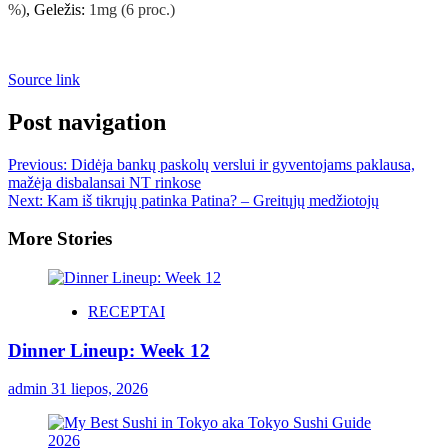
%)
,
Geležis:
1
mg
(6 proc.)
Source link
Post navigation
Previous:
Didėja bankų paskolų verslui ir gyventojams paklausa,
mažėja disbalansai NT rinkose
Next:
Kam iš tikrųjų patinka Patina? – Greitųjų medžiotojų
More Stories
RECEPTAI
Dinner Lineup: Week 12
admin
31 liepos, 2026