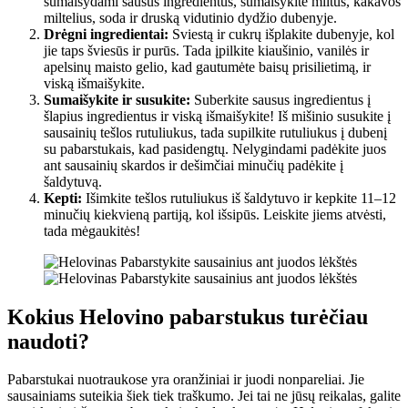
sumaišydami sausus ingredientus, sumaišykite miltus, kakavos
miltelius, soda ir druską vidutinio dydžio dubenyje.
Drėgni ingredientai:
Sviestą ir cukrų išplakite dubenyje, kol
jie taps šviesūs ir purūs. Tada įpilkite kiaušinio, vanilės ir
apelsinų maisto gelio, kad gautumėte baisų prisilietimą, ir
viską išmaišykite.
Sumaišykite ir susukite:
Suberkite sausus ingredientus į
šlapius ingredientus ir viską išmaišykite! Iš mišinio susukite į
sausainių tešlos rutuliukus, tada supilkite rutuliukus į dubenį
su pabarstukais, kad pasidengtų. Nelygindami padėkite juos
ant sausainių skardos ir dešimčiai minučių padėkite į
šaldytuvą.
Kepti:
Išimkite tešlos rutuliukus iš šaldytuvo ir kepkite 11–12
minučių kiekvieną partiją, kol išsipūs. Leiskite jiems atvėsti,
tada mėgaukitės!
Kokius Helovino pabarstukus turėčiau
naudoti?
Pabarstukai nuotraukose yra oranžiniai ir juodi nonpareliai. Jie
sausainiams suteikia šiek tiek traškumo. Jei tai ne jūsų reikalas, galite