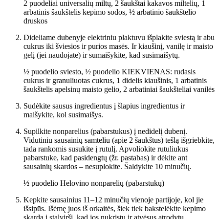
2 puodeliai universalių miltų,
2 šaukštai kakavos miltelių,
1
arbatinis šaukštelis kepimo sodos,
½ arbatinio šaukštelio
druskos
Dideliame dubenyje elektriniu plaktuvu išplakite sviestą ir abu
cukrus iki šviesios ir purios masės. Ir kiaušinį, vanilę ir maisto
gelį (jei naudojate) ir sumaišykite, kad susimaišytų.
½ puodelio sviesto,
½ puodelio KIEKVIENAS: rudasis
cukrus ir granuliuotas cukrus,
1 didelis kiaušinis,
1 arbatinis
šaukštelis apelsinų maisto gelio,
2 arbatiniai šaukšteliai vanilės
Sudėkite sausus ingredientus į šlapius ingredientus ir
maišykite, kol susimaišys.
Supilkite nonparelius (pabarstukus) į nedidelį dubenį.
Vidutiniu sausainių samteliu (apie 2 šaukštus) tešlą išgriebkite,
tada rankomis susukite į rutulį. Apvoliokite rutuliukus
pabarstuke, kad pasidengtų (žr. pastabas) ir dėkite ant
sausainių skardos – nesuplokite. Šaldykite 10 minučių.
½ puodelio Helovino nonparelių (pabarstukų)
Kepkite sausainius 11–12 minučių vienoje partijoje, kol jie
išsipūs. Išėmę juos iš orkaitės, šiek tiek bakstelėkite kepimo
skardą į stalviršį, kad jos nukristų ir atvėsus atrodytų