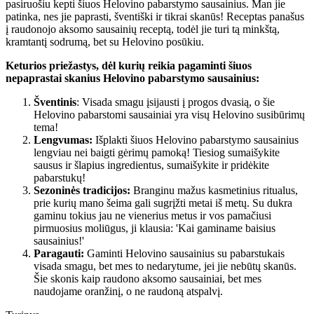
pasiruošiu kepti šiuos Helovino pabarstymo sausainius. Man jie
patinka, nes jie paprasti, šventiški ir tikrai skanūs! Receptas panašus
į raudonojo aksomo sausainių receptą, todėl jie turi tą minkštą,
kramtantį sodrumą, bet su Helovino posūkiu.
Keturios priežastys, dėl kurių reikia pagaminti šiuos
nepaprastai skanius Helovino pabarstymo sausainius:
Šventinis
: Visada smagu įsijausti į progos dvasią, o šie
Helovino pabarstomi sausainiai yra visų Helovino susibūrimų
tema!
Lengvumas:
Išplakti šiuos Helovino pabarstymo sausainius
lengviau nei baigti gėrimų pamoką! Tiesiog sumaišykite
sausus ir šlapius ingredientus, sumaišykite ir pridėkite
pabarstukų!
Sezoninės tradicijos:
Branginu mažus kasmetinius ritualus,
prie kurių mano šeima gali sugrįžti metai iš metų. Su dukra
gaminu tokius jau ne vienerius metus ir vos pamačiusi
pirmuosius moliūgus, ji klausia: 'Kai gaminame baisius
sausainius!'
Paragauti:
Gaminti Helovino sausainius su pabarstukais
visada smagu, bet mes to nedarytume, jei jie nebūtų skanūs.
Šie skonis kaip raudono aksomo sausainiai, bet mes
naudojame oranžinį, o ne raudoną atspalvį.