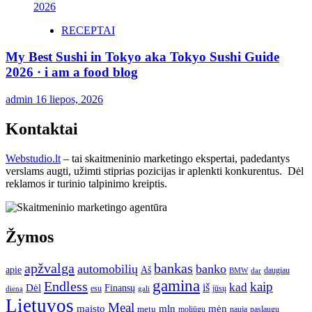
RECEPTAI
My Best Sushi in Tokyo aka Tokyo Sushi Guide
2026 · i am a food blog
admin
16 liepos, 2026
Kontaktai
Webstudio.lt
– tai skaitmeninio marketingo ekspertai, padedantys
verslams augti, užimti stiprias pozicijas ir aplenkti konkurentus. Dėl
reklamos ir turinio talpinimo kreiptis.
Žymos
apžvalga
bankas
automobilių
banko
apie
Aš
daugiau
BMW
dar
gamina
Endless
kaip
kad
Dėl
iš
Finansų
esu
jūsų
gali
dieną
Lietuvos
Meal
mėn
maisto
mln
metų
moliūgų
naują
paslaugų