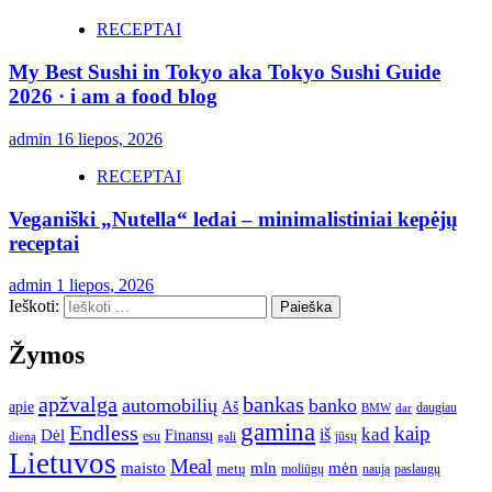
RECEPTAI
My Best Sushi in Tokyo aka Tokyo Sushi Guide
2026 · i am a food blog
admin
16 liepos, 2026
RECEPTAI
Veganiški „Nutella“ ledai – minimalistiniai kepėjų
receptai
admin
1 liepos, 2026
Ieškoti:
Žymos
apžvalga
bankas
automobilių
banko
apie
Aš
daugiau
BMW
dar
gamina
Endless
kaip
kad
Dėl
iš
Finansų
esu
jūsų
gali
dieną
Lietuvos
Meal
mėn
maisto
mln
metų
moliūgų
naują
paslaugų