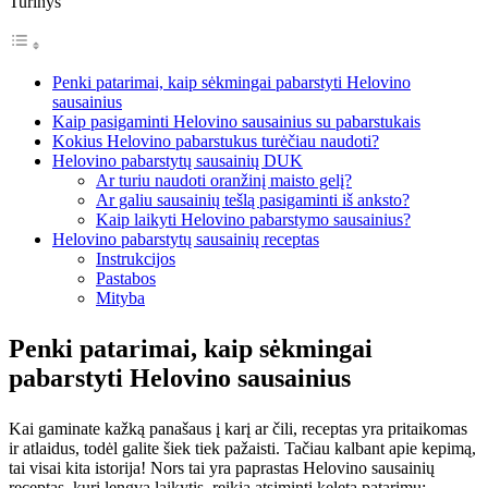
Turinys
Penki patarimai, kaip sėkmingai pabarstyti Helovino
sausainius
Kaip pasigaminti Helovino sausainius su pabarstukais
Kokius Helovino pabarstukus turėčiau naudoti?
Helovino pabarstytų sausainių DUK
Ar turiu naudoti oranžinį maisto gelį?
Ar galiu sausainių tešlą pasigaminti iš anksto?
Kaip laikyti Helovino pabarstymo sausainius?
Helovino pabarstytų sausainių receptas
Instrukcijos
Pastabos
Mityba
Penki patarimai, kaip sėkmingai
pabarstyti Helovino sausainius
Kai gaminate kažką panašaus į karį ar čili, receptas yra pritaikomas
ir atlaidus, todėl galite šiek tiek pažaisti. Tačiau kalbant apie kepimą,
tai visai kita istorija! Nors tai yra paprastas Helovino sausainių
receptas, kurį lengva laikytis, reikia atsiminti keletą patarimų: