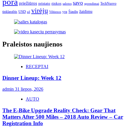
pora
savo
priežiūros
pristato
rinkos
TechNuovo
salotos
sprendimai
virėjų
USD
yra
žaidimų
tinklaraštis
Šiaulių
už
Vištienos
Praleistos naujienos
RECEPTAI
Dinner Lineup: Week 12
admin
31 liepos, 2026
AUTO
The E-Bike Upgrade Reality Check: Gear That
Matters After 500 Miles – 2018 Auto Review – Car
Registration Info