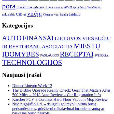
pora
savo
priežiūros
pristato
rinkos
TechNuovo
salotos
sprendimai
virėjų
USD
yra
žaidimų
tinklaraštis
Šiaulių
už
Vištienos
Kategorijos
AUTO
FINANSAI
LIETUVOS VIEŠBUČIŲ
MIESTŲ
IR RESTORANŲ ASOCIACIJA
ĮDOMYBĖS
RECEPTAI
PASLAUGOS
SVEIKATA
TECHNOLOGIJOS
Naujausi įrašai
Dinner Lineup: Week 12
The E-Bike Upgrade Reality Check: Gear That Matters After
500 Miles – 2018 Auto Review – Car Registration Info
Karcher FCV 3 Cordless Hard Floor Vacuum Mop Review
Nuo rugpjūčio 1 d. – daugiau galimybių pirmą būstą
perkantiesiems, griežtesni reikalavimai imantiems antrą ar
paskesnę būsto paskolą