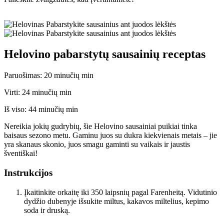
Helovino pabarstytų sausainių receptas
Paruošimas:
20
minučių
min
Virti:
24
minučių
min
Iš viso:
44
minučių
min
Nereikia jokių gudrybių, šie Helovino sausainiai puikiai tinka
baisaus sezono metu. Gaminu juos su dukra kiekvienais metais – jie
yra skanaus skonio, juos smagu gaminti su vaikais ir jaustis
šventiškai!
Instrukcijos
Įkaitinkite orkaitę iki 350 laipsnių pagal Farenheitą. Vidutinio
dydžio dubenyje išsukite miltus, kakavos miltelius, kepimo
soda ir druską.