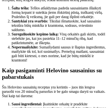
Šalta tešla:
Tešlos atšaldymas padeda sausainiams išlaikyti
formą kepant ir suteikia jiems išskirtinį pūstą, traškantį viršų.
Praleidus šį veiksmą, jie gali per daug išplisti orkaitėje.
Santykiai yra svarbūs
: Tiksliai išmatuokite, kad sausainio
tekstūra būtų minkšta ir kramtoma, sodraus, sviestinio
saldumo.
Sureguliuokite kepimo laiką:
Visų orkaitės gali skirtis, todėl
stebėkite jas, kai jos pasiekia 11–12 minučių ribą, kad
patikrintumėte, ar iškepta.
Nepermaišykite:
Sumaišydami sausus ir šlapius ingredientus,
maišykite tik tol, kol susimaišys. Pernelyg maišant, sausainiai
gali būti kietesni, o mes norime, kad jie būtų minkšti ir
kramtomi!
Kaip pasigaminti Helovino sausainius su
pabarstukais
Šis Helovino sausainių receptas yra kerintis – juos itin lengva
paruošti vos 20 minučių paruošus ir be galo smagu daryti su vaikais.
Štai kaip tai daroma:
Sausi ingredientai:
Įkaitinkite orkaitę ir pradėkite