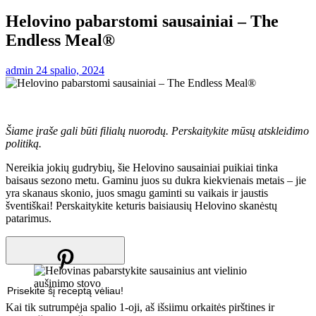
Helovino pabarstomi sausainiai – The
Endless Meal®
admin
24 spalio, 2024
Šiame įraše gali būti filialų nuorodų. Perskaitykite mūsų atskleidimo
politiką.
Nereikia jokių gudrybių, šie Helovino sausainiai puikiai tinka
baisaus sezono metu. Gaminu juos su dukra kiekvienais metais – jie
yra skanaus skonio, juos smagu gaminti su vaikais ir jaustis
šventiškai! Perskaitykite keturis baisiausių Helovino skanėstų
patarimus.
Prisekite šį receptą vėliau!
Kai tik sutrumpėja spalio 1-oji, aš išsiimu orkaitės pirštines ir