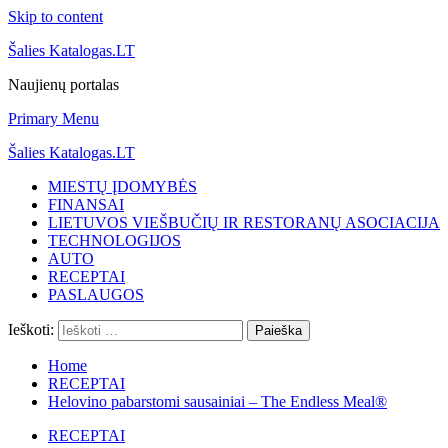
Skip to content
Šalies Katalogas.LT
Naujienų portalas
Primary Menu
Šalies Katalogas.LT
MIESTŲ ĮDOMYBĖS
FINANSAI
LIETUVOS VIEŠBUČIŲ IR RESTORANŲ ASOCIACIJA
TECHNOLOGIJOS
AUTO
RECEPTAI
PASLAUGOS
Ieškoti:
Home
RECEPTAI
Helovino pabarstomi sausainiai – The Endless Meal®
RECEPTAI