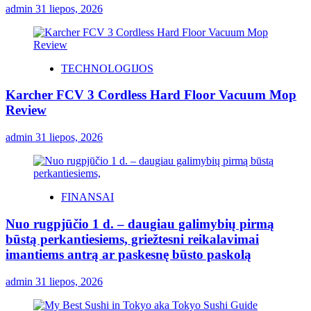
admin
31 liepos, 2026
TECHNOLOGIJOS
Karcher FCV 3 Cordless Hard Floor Vacuum Mop
Review
admin
31 liepos, 2026
FINANSAI
Nuo rugpjūčio 1 d. – daugiau galimybių pirmą
būstą perkantiesiems, griežtesni reikalavimai
imantiems antrą ar paskesnę būsto paskolą
admin
31 liepos, 2026