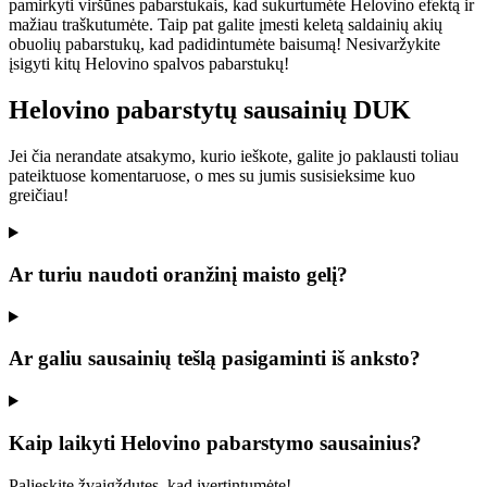
pamirkyti viršūnes pabarstukais, kad sukurtumėte Helovino efektą ir
mažiau traškutumėte. Taip pat galite įmesti keletą saldainių akių
obuolių pabarstukų, kad padidintumėte baisumą! Nesivaržykite
įsigyti kitų Helovino spalvos pabarstukų!
Helovino pabarstytų sausainių DUK
Jei čia nerandate atsakymo, kurio ieškote, galite jo paklausti toliau
pateiktuose komentaruose, o mes su jumis susisieksime kuo
greičiau!
Ar turiu naudoti oranžinį maisto gelį?
Ar galiu sausainių tešlą pasigaminti iš anksto?
Kaip laikyti Helovino pabarstymo sausainius?
Palieskite žvaigždutes, kad įvertintumėte!