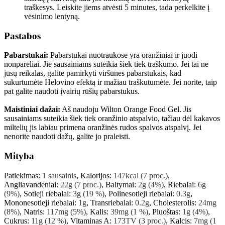
traškesys. Leiskite jiems atvėsti 5 minutes, tada perkelkite į
vėsinimo lentyną.
Pastabos
Pabarstukai:
Pabarstukai nuotraukose yra oranžiniai ir juodi
nonpareliai. Jie sausainiams suteikia šiek tiek traškumo. Jei tai ne
jūsų reikalas, galite pamirkyti viršūnes pabarstukais, kad
sukurtumėte Helovino efektą ir mažiau traškutumėte. Jei norite, taip
pat galite naudoti įvairių rūšių pabarstukus.
Maistiniai dažai:
Aš naudoju Wilton Orange Food Gel. Jis
sausainiams suteikia šiek tiek oranžinio atspalvio, tačiau dėl kakavos
miltelių jis labiau primena oranžinės rudos spalvos atspalvį. Jei
nenorite naudoti dažų, galite jo praleisti.
Mityba
Patiekimas:
1
sausainis
,
Kalorijos:
147
kcal
(7 proc.)
,
Angliavandeniai:
22
g
(7 proc.)
,
Baltymai:
2
g
(4%)
,
Riebalai:
6
g
(9%)
,
Sotieji riebalai:
3
g
(19 %)
,
Polinesotieji riebalai:
0.3
g
,
Mononesotieji riebalai:
1
g
,
Transriebalai:
0.2
g
,
Cholesterolis:
24
mg
(8%)
,
Natris:
117
mg
(5%)
,
Kalis:
39
mg
(1 %)
,
Pluoštas:
1
g
(4%)
,
Cukrus:
11
g
(12 %)
,
Vitaminas A:
173
TV
(3 proc.)
,
Kalcis:
7
mg
(1