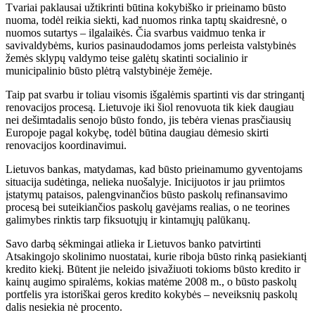
Tvariai paklausai užtikrinti būtina kokybiško ir prieinamo būsto
nuoma, todėl reikia siekti, kad nuomos rinka taptų skaidresnė, o
nuomos sutartys – ilgalaikės. Čia svarbus vaidmuo tenka ir
savivaldybėms, kurios pasinaudodamos joms perleista valstybinės
žemės sklypų valdymo teise galėtų skatinti socialinio ir
municipalinio būsto plėtrą valstybinėje žemėje.
Taip pat svarbu ir toliau visomis išgalėmis spartinti vis dar stringantį
renovacijos procesą. Lietuvoje iki šiol renovuota tik kiek daugiau
nei dešimtadalis senojo būsto fondo, jis tebėra vienas prasčiausių
Europoje pagal kokybę, todėl būtina daugiau dėmesio skirti
renovacijos koordinavimui.
Lietuvos bankas, matydamas, kad būsto prieinamumo gyventojams
situacija sudėtinga, nelieka nuošalyje. Inicijuotos ir jau priimtos
įstatymų pataisos, palengvinančios būsto paskolų refinansavimo
procesą bei suteikiančios paskolų gavėjams realias, o ne teorines
galimybes rinktis tarp fiksuotųjų ir kintamųjų palūkanų.
Savo darbą sėkmingai atlieka ir Lietuvos banko patvirtinti
Atsakingojo skolinimo nuostatai, kurie riboja būsto rinką pasiekiantį
kredito kiekį. Būtent jie neleido įsivažiuoti tokioms būsto kredito ir
kainų augimo spiralėms, kokias matėme 2008 m., o būsto paskolų
portfelis yra istoriškai geros kredito kokybės – neveiksnių paskolų
dalis nesiekia nė procento.