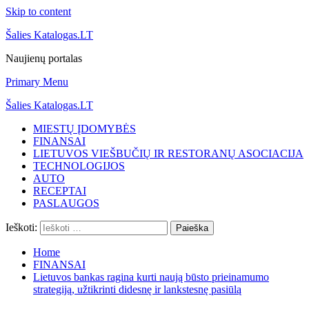
Skip to content
Šalies Katalogas.LT
Naujienų portalas
Primary Menu
Šalies Katalogas.LT
MIESTŲ ĮDOMYBĖS
FINANSAI
LIETUVOS VIEŠBUČIŲ IR RESTORANŲ ASOCIACIJA
TECHNOLOGIJOS
AUTO
RECEPTAI
PASLAUGOS
Ieškoti:
Home
FINANSAI
Lietuvos bankas ragina kurti naują būsto prieinamumo
strategiją, užtikrinti didesnę ir lankstesnę pasiūlą