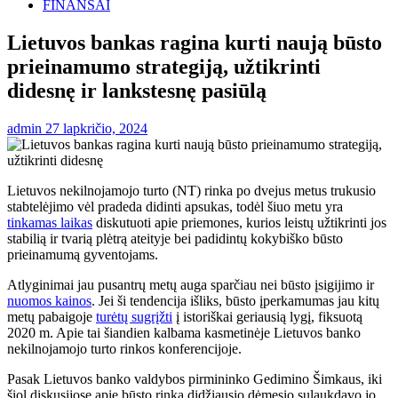
FINANSAI
Lietuvos bankas ragina kurti naują būsto
prieinamumo strategiją, užtikrinti
didesnę ir lankstesnę pasiūlą
admin
27 lapkričio, 2024
Lietuvos nekilnojamojo turto (NT) rinka po dvejus metus trukusio
stabtelėjimo vėl pradeda didinti apsukas, todėl šiuo metu yra
tinkamas laikas
diskutuoti apie priemones, kurios leistų užtikrinti jos
stabilią ir tvarią plėtrą ateityje bei padidintų kokybiško būsto
prieinamumą gyventojams.
Atlyginimai jau pusantrų metų auga sparčiau nei būsto įsigijimo ir
nuomos kainos
. Jei ši tendencija išliks, būsto įperkamumas jau kitų
metų pabaigoje
turėtų sugrįžti
į istoriškai geriausią lygį, fiksuotą
2020 m. Apie tai šiandien kalbama kasmetinėje Lietuvos banko
nekilnojamojo turto rinkos konferencijoje.
Pasak Lietuvos banko valdybos pirmininko Gedimino Šimkaus, iki
šiol diskusijose apie būsto rinką didžiausio dėmesio sulaukdavo jo