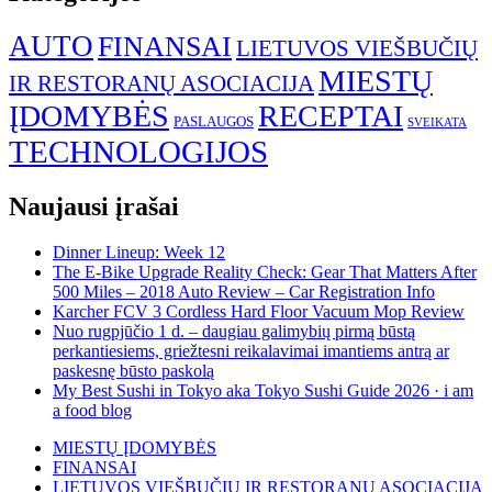
AUTO
FINANSAI
LIETUVOS VIEŠBUČIŲ
MIESTŲ
IR RESTORANŲ ASOCIACIJA
ĮDOMYBĖS
RECEPTAI
PASLAUGOS
SVEIKATA
TECHNOLOGIJOS
Naujausi įrašai
Dinner Lineup: Week 12
The E-Bike Upgrade Reality Check: Gear That Matters After
500 Miles – 2018 Auto Review – Car Registration Info
Karcher FCV 3 Cordless Hard Floor Vacuum Mop Review
Nuo rugpjūčio 1 d. – daugiau galimybių pirmą būstą
perkantiesiems, griežtesni reikalavimai imantiems antrą ar
paskesnę būsto paskolą
My Best Sushi in Tokyo aka Tokyo Sushi Guide 2026 · i am
a food blog
MIESTŲ ĮDOMYBĖS
FINANSAI
LIETUVOS VIEŠBUČIŲ IR RESTORANŲ ASOCIACIJA