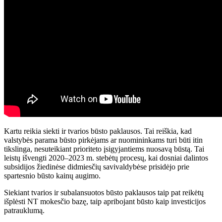
Kartu reikia siekti ir tvarios būsto paklausos. Tai reiškia, kad
valstybės parama būsto pirkėjams ar nuomininkams turi būti itin
tikslinga, nesuteikiant prioriteto įsigyjantiems nuosavą būstą. Tai
leistų išvengti 2020–2023 m. stebėtų procesų, kai dosniai dalintos
subsidijos žiedinėse didmiesčių savivaldybėse prisidėjo prie
spartesnio būsto kainų augimo.
Siekiant tvarios ir subalansuotos būsto paklausos taip pat reikėtų
išplėsti NT mokesčio bazę, taip apribojant būsto kaip investicijos
patrauklumą.