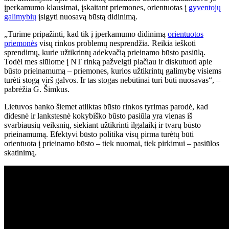
įperkamumo klausimai, įskaitant priemones, orientuotas į
gyventojų
galimybių
įsigyti nuosavą būstą didinimą.
„Turime pripažinti, kad tik į įperkamumo didinimą
orientuotos
priemonės
visų rinkos problemų nesprendžia. Reikia ieškoti
sprendimų, kurie užtikrintų adekvačią prieinamo būsto pasiūlą.
Todėl mes siūlome į NT rinką pažvelgti plačiau ir diskutuoti apie
būsto prieinamumą – priemones, kurios užtikrintų galimybę visiems
turėti stogą virš galvos. Ir tas stogas nebūtinai turi būti nuosavas“, –
pabrėžia G. Šimkus.
Lietuvos banko šiemet atliktas būsto rinkos tyrimas parodė, kad
didesnė ir lankstesnė kokybiško būsto pasiūla yra vienas iš
svarbiausių veiksnių, siekiant užtikrinti ilgalaikį ir tvarų būsto
prieinamumą. Efektyvi būsto politika visų pirma turėtų būti
orientuota į prieinamo būsto – tiek nuomai, tiek pirkimui – pasiūlos
skatinimą.