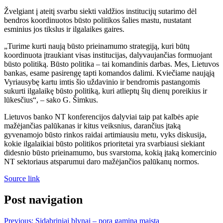
Žvelgiant į ateitį svarbu siekti valdžios institucijų sutarimo dėl
bendros koordinuotos būsto politikos šalies mastu, nustatant
esminius jos tikslus ir ilgalaikes gaires.
„Turime kurti naują būsto prieinamumo strategiją, kuri būtų
koordinuota įtraukiant visas institucijas, dalyvaujančias formuojant
būsto politiką. Būsto politika – tai komandinis darbas. Mes, Lietuvos
bankas, esame pasirengę tapti komandos dalimi. Kviečiame naująją
Vyriausybę kartu imtis šio uždavinio ir bendromis pastangomis
sukurti ilgalaikę būsto politiką, kuri atlieptų šių dienų poreikius ir
lūkesčius“, – sako G. Šimkus.
Lietuvos banko NT konferencijos dalyviai taip pat kalbės apie
mažėjančias palūkanas ir kitus veiksnius, darančius įtaką
gyvenamojo būsto rinkos raidai artimiausiu metu, vyks diskusija,
kokie ilgalaikiai būsto politikos prioritetai yra svarbiausi siekiant
didesnio būsto prieinamumo, bus svarstoma, kokią įtaką komercinio
NT sektoriaus atsparumui daro mažėjančios palūkanų normos.
Source link
Post navigation
Previous:
Sidabriniai blynai – pora gamina maistą