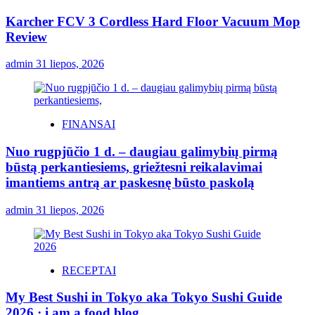
Karcher FCV 3 Cordless Hard Floor Vacuum Mop
Review
admin
31 liepos, 2026
FINANSAI
Nuo rugpjūčio 1 d. – daugiau galimybių pirmą
būstą perkantiesiems, griežtesni reikalavimai
imantiems antrą ar paskesnę būsto paskolą
admin
31 liepos, 2026
RECEPTAI
My Best Sushi in Tokyo aka Tokyo Sushi Guide
2026 · i am a food blog