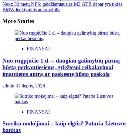
Next:
30 metų NFS: geidžiamiausias M3 GTR dabar yra tikras
BMW lenktyninis automobilis
More Stories
FINANSAI
Nuo rugpjūčio 1 d. – daugiau galimybių pirmą
būstą perkantiesiems, griežtesni reikalavimai
imantiems antrą ar paskesnę būsto paskolą
admin
31 liepos, 2026
FINANSAI
Sutriko mokėjimai – kaip elgtis? Pataria Lietuvos
bankas