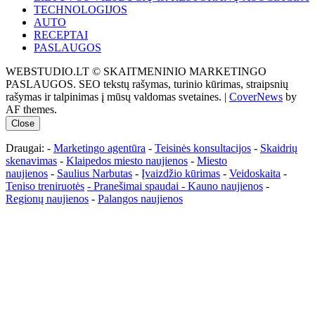
TECHNOLOGIJOS
AUTO
RECEPTAI
PASLAUGOS
WEBSTUDIO.LT © SKAITMENINIO MARKETINGO
PASLAUGOS. SEO tekstų rašymas, turinio kūrimas, straipsnių
rašymas ir talpinimas į mūsų valdomas svetaines.
|
CoverNews
by
AF themes.
Close
Draugai: -
Marketingo agentūra
-
Teisinės konsultacijos
-
Skaidrių
skenavimas
-
Klaipedos miesto naujienos
-
Miesto
naujienos
-
Saulius Narbutas
-
Įvaizdžio kūrimas
-
Veidoskaita
-
Teniso treniruotės
- Pranešimai spaudai -
Kauno naujienos
-
Regionų naujienos
-
Palangos naujienos