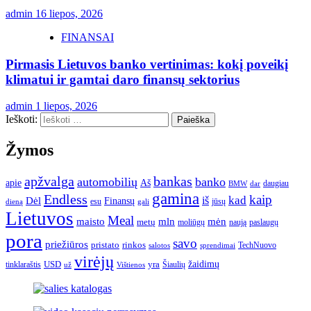
admin
16 liepos, 2026
FINANSAI
Pirmasis Lietuvos banko vertinimas: kokį poveikį
klimatui ir gamtai daro finansų sektorius
admin
1 liepos, 2026
Ieškoti:
Žymos
apžvalga
bankas
automobilių
banko
apie
Aš
daugiau
BMW
dar
gamina
Endless
kaip
kad
Dėl
iš
Finansų
esu
jūsų
gali
dieną
Lietuvos
Meal
mėn
maisto
mln
metų
moliūgų
naują
paslaugų
pora
savo
priežiūros
pristato
rinkos
TechNuovo
salotos
sprendimai
virėjų
USD
yra
žaidimų
tinklaraštis
Šiaulių
už
Vištienos