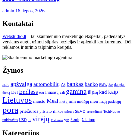
admin
16 liepos, 2026
Kontaktai
Webstudio.lt
– tai skaitmeninio marketingo ekspertai, padedantys
verslams augti, užimti stiprias pozicijas ir aplenkti konkurentus. Dėl
reklamos ir turinio talpinimo kreiptis.
Žymos
apžvalga
bankas
automobilių
banko
apie
Aš
daugiau
BMW
dar
gamina
Endless
kaip
kad
Dėl
iš
Finansų
esu
jūsų
gali
dieną
Lietuvos
Meal
mėn
maisto
mln
metų
moliūgų
naują
paslaugų
pora
savo
priežiūros
pristato
rinkos
TechNuovo
salotos
sprendimai
virėjų
USD
yra
žaidimų
tinklaraštis
Šiaulių
už
Vištienos
Kategorijos