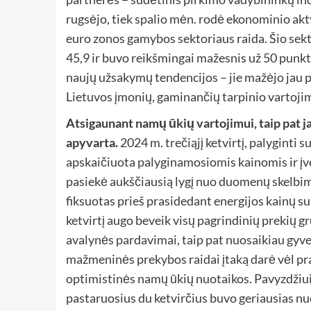
rugsėjo, tiek spalio mėn. rodė ekonominio akt
euro zonos gamybos sektoriaus raida. Šio sek
45,9 ir buvo reikšmingai mažesnis už 50 punkt
naujų užsakymų tendencijos – jie mažėjo jau p
Lietuvos įmonių, gaminančių tarpinio vartoj
Atsigaunant namų ūkių vartojimui, taip pat 
apyvarta.
2024 m. trečiąjį ketvirtį, palyginti
apskaičiuota palyginamosiomis kainomis ir įver
pasiekė aukščiausią lygį nuo duomenų skelbim
fiksuotas prieš prasidedant energijos kainų suk
ketvirtį augo beveik visų pagrindinių prekių g
avalynės pardavimai, taip pat nuosaikiau gyven
mažmeninės prekybos raidai įtaką darė vėl pra
optimistinės namų ūkių nuotaikos. Pavyzdžiui,
pastaruosius du ketvirčius buvo geriausias n