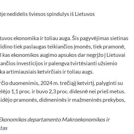
tuvos ekonomika ir toliau auga. Šis pagyvėjimas sietinas
idino tiek paslaugas teikiančios įmonės, tiek pramonė,
kol kas ekonomikos augimo apsukos dar negrįžo į Lietuvai
ančios investicijos ir palengva tvirtėsianti užsienio
a artimiausiais ketvirčiais ir toliau augs.
io duomenimis, 2024 m. trečiąjį ketvirtį, palyginti su
ėjo 1,1 proc. ir buvo 2,3 proc. didesnė nei prieš metus.
isidėjo pramonės, didmeninės ir mažmeninės prekybos,
 Ekonomikos departamento Makroekonomikos ir
tas