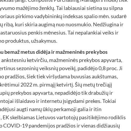
yvumo mažėjimo ženklų. Tai labiausiai sietina su silpna
toriaus pirkimo vadybininkų indeksas spalio mėn. sudarė
ų ribą, kuri skiria augimą nuo nuosmukio. Nedžiugina ir
astaruosius penkis mėnesius. Tai nepalankiai veiks ir
imo produktus, užsakymus.
jau bemaž metus didėja ir mažmeninės prekybos
 su ankstesniu ketvirčiu, mažmeninės prekybos apyvarta,
tinus sezoninių veiksnių poveikį, padidėjo 0,8 proc. Ji
o pradžios, šiek tiek viršydama buvusias aukštumas,
rėtimui 2022 m. pirmąjį ketvirtį. Šių metų trečiąjį
rupių prekybos apyvarta, nepadidėjo tik drabužių ir
tojai išlaidavo ir internetu įsigydami prekes. Tokiai
dėjusi augti namų ūkių perkamoji galia ir itin
 EK skelbiamas Lietuvos vartotojų pasitikėjimo rodiklis
uo COVID-19 pandemijos pradžios ir vienas didžiausių