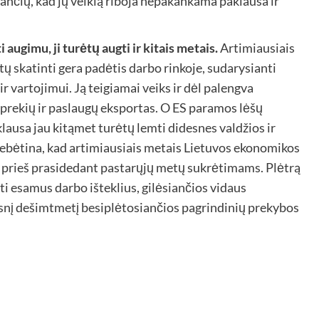
ančių, kad jų veiklą riboja nepakankama paklausa ir
augimu, ji turėtų augti ir kitais metais.
Artimiausiais
ų skatinti gera padėtis darbo rinkoje, sudarysianti
r vartojimui. Ją teigiamai veiks ir dėl palengva
prekių ir paslaugų eksportas. O ES paramos lėšų
lausa jau kitąmet turėtų lemti didesnes valdžios ir
stebėtina, kad artimiausiais metais Lietuvos ekonomikos
 prieš prasidedant pastarųjų metų sukrėtimams. Plėtrą
i esamus darbo išteklius, gilėsiančios vidaus
nį dešimtmetį besiplėtosiančios pagrindinių prekybos