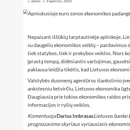
admin
3 lapkričio, 2024
Nepaisant iššūkių tarptautinėje aplinkoje, Lie
su daugeliu ekonomikos veiklų – pardavimus d
tiek statybos, tiek ir prekybos veiklos. Nors 
įprastą tempą, didėsiantis vartojimas, gausėsi
paklausa leidžia tikėtis, kad Lietuvos ekonomik
Valstybės duomenų agentūros išankstinio įverč
ankstesniu ketvirčiu, Lietuvos ekonomika ūgtel
Daugiausia prie tokios ekonomikos raidos pr
informacijos ir ryšių veiklos.
Komentuoja
Darius Imbrasas
Lietuvos banko
prognozavimo skyriaus vyriausiasis ekonomis