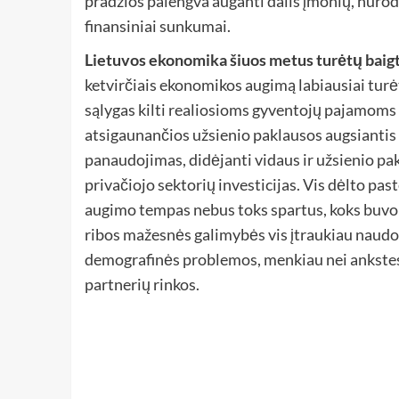
pradžios palengva auganti dalis įmonių, nurod
finansiniai sunkumai.
Lietuvos ekonomika šiuos metus turėtų baigti 
ketvirčiais ekonomikos augimą labiausiai turėt
sąlygas kilti realiosioms gyventojų pajamoms i
atsigaunančios užsienio paklausos augsiantis 
panaudojimas, didėjanti vidaus ir užsienio pak
privačiojo sektorių investicijas. Vis dėlto pa
augimo tempas nebus toks spartus, koks buvo
ribos mažesnės galimybės vis įtraukiau naudot
demografinės problemos, menkiau nei ankstes
partnerių rinkos.