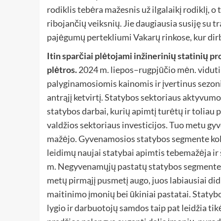
rodiklis tebėra mažesnis už ilgalaikį rodiklį, o
ribojančių veiksnių. Jie daugiausia susiję su 
pajėgumų pertekliumi Vakarų rinkose, kur dirb
Itin sparčiai plėtojami inžinerinių statinių pr
plėtros.
2024 m. liepos–rugpjūčio mėn. viduti
palyginamosiomis kainomis ir įvertinus sezoni
antrąjį ketvirtį. Statybos sektoriaus aktyvumo
statybos darbai, kurių apimtį turėtų ir toliau 
valdžios sektoriaus investicijos. Tuo metu g
mažėjo. Gyvenamosios statybos segmente kol 
leidimų naujai statybai apimtis tebemažėja ir
m. Negyvenamųjų pastatų statybos segmente pa
metų pirmąjį pusmetį augo, juos labiausiai did
maitinimo įmonių bei ūkiniai pastatai. Statyb
lygio ir darbuotojų samdos taip pat leidžia tik