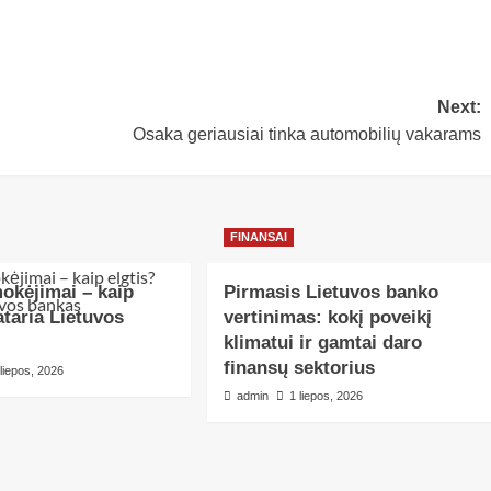
Next:
Osaka geriausiai tinka automobilių vakarams
FINANSAI
okėjimai – kaip
Pirmasis Lietuvos banko
ataria Lietuvos
vertinimas: kokį poveikį
klimatui ir gamtai daro
finansų sektorius
 liepos, 2026
admin
1 liepos, 2026