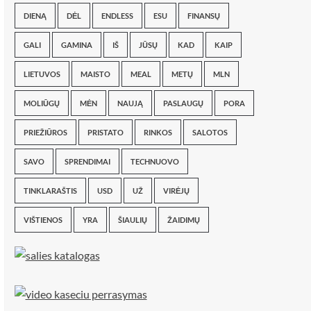
DIENĄ
DĖL
ENDLESS
ESU
FINANSŲ
GALI
GAMINA
IŠ
JŪSŲ
KAD
KAIP
LIETUVOS
MAISTO
MEAL
METŲ
MLN
MOLIŪGŲ
MĖN
NAUJĄ
PASLAUGŲ
PORA
PRIEŽIŪROS
PRISTATO
RINKOS
SALOTOS
SAVO
SPRENDIMAI
TECHNUOVO
TINKLARAŠTIS
USD
UŽ
VIRĖJŲ
VIŠTIENOS
YRA
ŠIAULIŲ
ŽAIDIMŲ