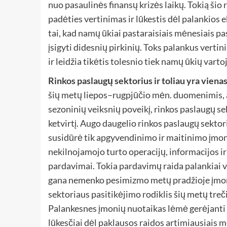
nuo pasaulinės finansų krizės laikų. Tokią šio
padėties vertinimas ir lūkestis dėl palankios
tai, kad namų ūkiai pastaraisiais mėnesiais
įsigyti didesnių pirkinių. Toks palankus vert
ir leidžia tikėtis tolesnio tiek namų ūkių va
Rinkos paslaugų sektorius ir toliau yra vien
šių metų liepos–rugpjūčio mėn. duomenimis, a
sezoninių veiksnių poveikį, rinkos paslaugų se
ketvirtį. Augo daugelio rinkos paslaugų sekto
susidūrė tik apgyvendinimo ir maitinimo įmonė
nekilnojamojo turto operacijų, informacijos ir
pardavimai. Tokia pardavimų raida palankiai v
gana nemenko pesimizmo metų pradžioje įmoni
sektoriaus pasitikėjimo rodiklis šių metų treč
Palankesnes įmonių nuotaikas lėmė gerėjanti
lūkesčiai dėl paklausos raidos artimiausiais m