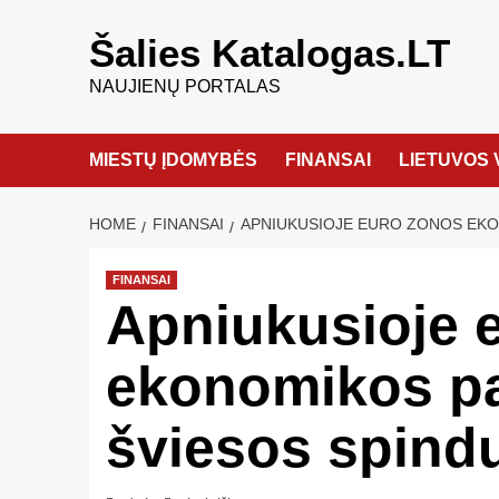
Šalies Katalogas.LT
NAUJIENŲ PORTALAS
MIESTŲ ĮDOMYBĖS
FINANSAI
LIETUVOS 
HOME
FINANSAI
APNIUKUSIOJE EURO ZONOS EKON
FINANSAI
Apniukusioje 
ekonomikos pa
šviesos spindu