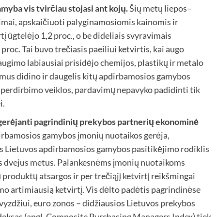
yba vis tvirčiau stojasi ant kojų.
Šių metų liepos–
ai, apskaičiuoti palyginamosiomis kainomis ir
tį ūgtelėjo 1,2 proc., o be dideliais svyravimais
roc. Tai buvo trečiasis paeiliui ketvirtis, kai augo
ugimo labiausiai prisidėjo chemijos, plastikų ir metalo
mus didino ir daugelis kitų apdirbamosios gamybos
s perdirbimo veiklos, pardavimų nepavyko padidinti tik
i.
gerėjanti pagrindinių prekybos partnerių ekonominė
dirbamosios gamybos įmonių nuotaikos gerėja,
s Lietuvos apdirbamosios gamybos pasitikėjimo rodiklis
us dvejus metus. Palankesnėms įmonių nuotaikoms
roduktų atsargos ir per trečiąjį ketvirtį reikšmingai
o artimiausią ketvirtį. Vis dėlto padėtis pagrindinėse
vyzdžiui, euro zonos – didžiausios Lietuvos prekybos
deksas (angl. Composite Purchasing Managers Index) tiek