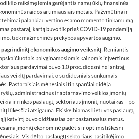
 rodiklio reikšmę lemia gerėjantis namų ūkių finansinės
 ekonominės raidos artimiausiais metais. Pažymėtina ir
 pastebimai palankiau vertino esamo momento tinkamumą
inimas pastarąjį kartą buvo tik prieš COVID-19 pandemiją
rtojimo, tiek mažmeninės prekybos apyvartos augimo.
as pagrindinių ekonomikos augimo veiksnių.
Remiantis
pskaičiuotais palyginamosiomis kainomis ir įvertinus
ktoriaus pardavimai buvo 1,0 proc. didesni nei antrąjį
riaus veiklų pardavimai, o su didesniais sunkumais
s. Pastaraisiais mėnesiais itin sparčiai didėja
 ryšių, administracinės ir aptarnavimo veiklos įmonių
eikia ir rinkos paslaugų sektoriaus įmonių nuotaikas – po
ų lūkesčiai atsigauna. EK skelbiamas Lietuvos paslaugų
iąjį ketvirtį buvo didžiausias per pastaruosius metus.
 esama įmonių ekonominė padėtis ir optimistiškesni
ėnesiais. Vis dėlto paslaugų sektoriaus pasitikėjimo