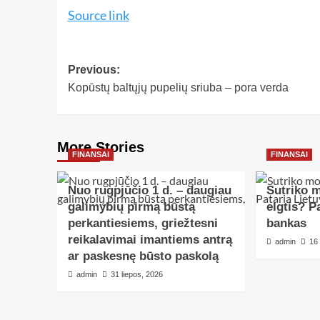
Source link
Previous:
Kopūstų baltųjų pupelių sriuba – pora verda
More Stories
FINANSAI
FINANSAI
Nuo rugpjūčio 1 d. – daugiau
Sutriko m
galimybių pirmą būstą
elgtis? P
perkantiesiems, griežtesni
bankas
reikalavimai imantiems antrą
admin
16
ar paskesnę būsto paskolą
admin
31 liepos, 2026