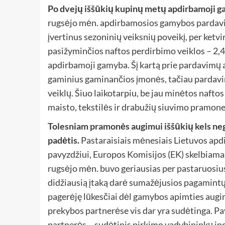
Po dvejų iššūkių kupinų metų apdirbamoji gam
rugsėjo mėn. apdirbamosios gamybos pardavim
įvertinus sezoninių veiksnių poveikį, per ketvir
pasižyminčios naftos perdirbimo veiklos – 2,4 p
apdirbamoji gamyba. Šį kartą prie pardavimų a
gaminius gaminančios įmonės, tačiau pardavi
veiklų. Šiuo laikotarpiu, be jau minėtos nafto
maisto, tekstilės ir drabužių siuvimo pramone
Tolesniam pramonės augimui iššūkių kels ne
padėtis.
Pastaraisiais mėnesiais Lietuvos ap
pavyzdžiui, Europos Komisijos (EK) skelbiama
rugsėjo mėn. buvo geriausias per pastaruosi
didžiausią įtaką darė sumažėjusios pagamintų p
pagerėję lūkesčiai dėl gamybos apimties augim
prekybos partnerėse vis dar yra sudėtinga. Pa
partnerės – sudėtinis pirkimo vadybininkų in