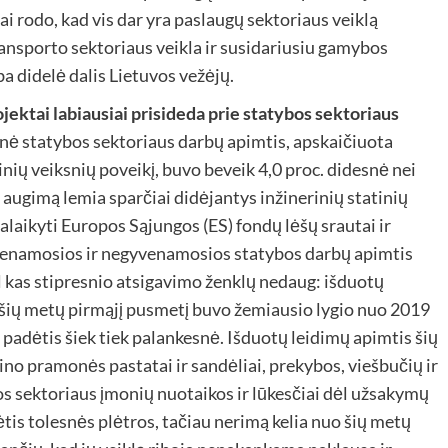
 tai rodo, kad vis dar yra paslaugų sektoriaus veiklą
transporto sektoriaus veikla ir susidariusiu gamybos
a didelė dalis Lietuvos vežėjų.
ojektai labiausiai prisideda prie statybos sektoriaus
nė statybos sektoriaus darbų apimtis, apskaičiuota
nių veiksnių poveikį, buvo beveik 4,0 proc. didesnė nei
 augimą lemia sparčiai didėjantys inžinerinių statinių
palaikyti Europos Sąjungos (ES) fondų lėšų srautai ir
yvenamosios ir negyvenamosios statybos darbų apimtis
kas stipresnio atsigavimo ženklų nedaug: išduotų
 šių metų pirmąjį pusmetį buvo žemiausio lygio nuo 2019
dėtis šiek tiek palankesnė. Išduotų leidimų apimtis šių
ino pramonės pastatai ir sandėliai, prekybos, viešbučių ir
os sektoriaus įmonių nuotaikos ir lūkesčiai dėl užsakymų
ėtis tolesnės plėtros, tačiau nerimą kelia nuo šių metų