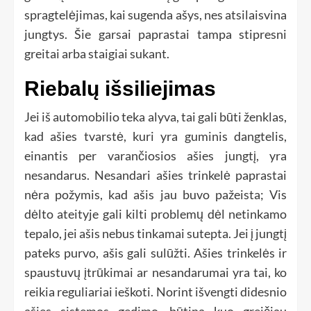
spragtelėjimas, kai sugenda ašys, nes atsilaisvina
jungtys. Šie garsai paprastai tampa stipresni
greitai arba staigiai sukant.
Riebalų išsiliejimas
Jei iš automobilio teka alyva, tai gali būti ženklas,
kad ašies tvarstė, kuri yra guminis dangtelis,
einantis per varančiosios ašies jungtį, yra
nesandarus. Nesandari ašies trinkelė paprastai
nėra požymis, kad ašis jau buvo pažeista; Vis
dėlto ateityje gali kilti problemų dėl netinkamo
tepalo, jei ašis nebus tinkamai sutepta. Jei į jungtį
pateks purvo, ašis gali sulūžti. Ašies trinkelės ir
spaustuvų įtrūkimai ar nesandarumai yra tai, ko
reikia reguliariai ieškoti. Norint išvengti didesnio
ašies sistemos gedimo, būtina kuo greičiau