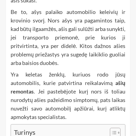
ašis sukasi.
Be to, ašys palaiko automobilio keleivių ir
krovinio svorį. Nors ašys yra pagamintos taip,
kad būtų ilgaamžės, ašis gali sulūžti arba sunykti,
jei transporto priemonė, prie kurios ji
pritvirtinta, yra per didelė. Kitos dažnos ašies
problemų priežastys yra sugedę laikiklio guoliai
arba baisios duobės.
Yra keletas ženklų, kuriuos rodo jūsų
automobilis, kurie patvirtina reikalavimą
ašių
remontas
. Jei pastebėjote kurį nors iš toliau
nurodytų ašies pažeidimo simptomų, pats laikas
nuvežti savo automobilį apžiūrai, kurį atliktų
apmokytas specialistas.
Turinys