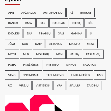
APIE
APŽVALGA
AUTOMOBILIŲ
AŠ
BANKAS
BANKO
BMW
DAR
DAUGIAU
DIENĄ
DĖL
ENDLESS
ESU
FINANSŲ
GALI
GAMINA
IŠ
JŪSŲ
KAD
KAIP
LIETUVOS
MAISTO
MEAL
METŲ
MLN
MOLIŪGŲ
MĖN
NAUJĄ
PASLAUGŲ
PORA
PRIEŽIŪROS
PRISTATO
RINKOS
SALOTOS
SAVO
SPRENDIMAI
TECHNUOVO
TINKLARAŠTIS
USD
UŽ
VIRĖJŲ
VIŠTIENOS
YRA
ŠIAULIŲ
ŽAIDIMŲ