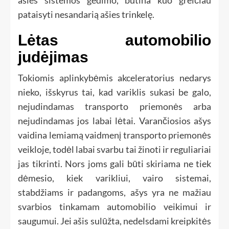
pataisyti nesandarią ašies trinkelę.
Lėtas automobilio
judėjimas
Tokiomis aplinkybėmis akceleratorius nedarys
nieko, išskyrus tai, kad variklis sukasi be galo,
nejudindamas transporto priemonės arba
nejudindamas jos labai lėtai. Varančiosios ašys
vaidina lemiamą vaidmenį transporto priemonės
veikloje, todėl labai svarbu tai žinoti ir reguliariai
jas tikrinti. Nors joms gali būti skiriama ne tiek
dėmesio, kiek varikliui, vairo sistemai,
stabdžiams ir padangoms, ašys yra ne mažiau
svarbios tinkamam automobilio veikimui ir
saugumui. Jei ašis sulūžta, nedelsdami kreipkitės