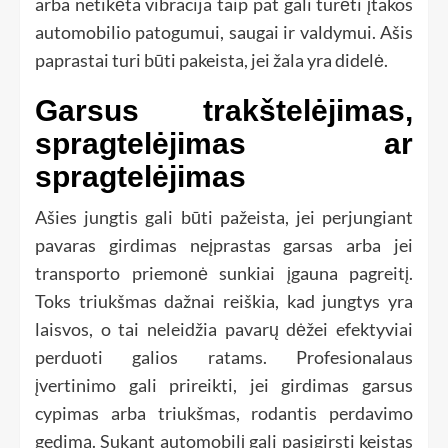
arba netikėta vibracija taip pat gali turėti įtakos
automobilio patogumui, saugai ir valdymui. Ašis
paprastai turi būti pakeista, jei žala yra didelė.
Garsus trakštelėjimas,
spragtelėjimas ar
spragtelėjimas
Ašies jungtis gali būti pažeista, jei perjungiant
pavaras girdimas neįprastas garsas arba jei
transporto priemonė sunkiai įgauna pagreitį.
Toks triukšmas dažnai reiškia, kad jungtys yra
laisvos, o tai neleidžia pavarų dėžei efektyviai
perduoti galios ratams. Profesionalaus
įvertinimo gali prireikti, jei girdimas garsus
cypimas arba triukšmas, rodantis perdavimo
gedimą. Sukant automobilį gali pasigirsti keistas