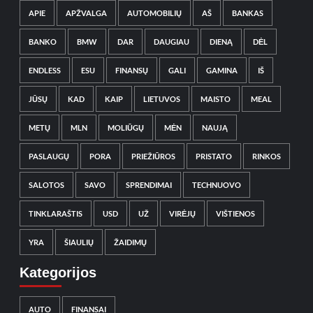
APIE
APŽVALGA
AUTOMOBILIŲ
AŠ
BANKAS
BANKO
BMW
DAR
DAUGIAU
DIENĄ
DĖL
ENDLESS
ESU
FINANSŲ
GALI
GAMINA
IŠ
JŪSŲ
KAD
KAIP
LIETUVOS
MAISTO
MEAL
METŲ
MLN
MOLIŪGŲ
MĖN
NAUJĄ
PASLAUGŲ
PORA
PRIEŽIŪROS
PRISTATO
RINKOS
SALOTOS
SAVO
SPRENDIMAI
TECHNUOVO
TINKLARAŠTIS
USD
UŽ
VIRĖJŲ
VIŠTIENOS
YRA
ŠIAULIŲ
ŽAIDIMŲ
Kategorijos
AUTO
FINANSAI