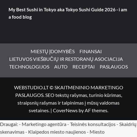
My Best Sushi in Tokyo aka Tokyo Sushi Guide 2026 · i am
a food blog
MIESTŲ ĮDOMYBĖS
FINANSAI
LIETUVOS VIEŠBUČIŲ IR RESTORANŲ ASOCIACIJA
TECHNOLOGIJOS
AUTO
RECEPTAI
PASLAUGOS
WEBSTUDIO.LT © SKAITMENINIO MARKETINGO
PASLAUGOS. SEO tekstų rašymas, turinio kūrimas,
straipsnių rašymas ir talpinimas į mūsų valdomas
svetaines.
|
CoverNews
by AF themes.
Draugai: -
Marketingo agentūra
-
Teisinės konsultacijos
-
Skaidrių
skenavimas
-
Klaipedos miesto naujienos
-
Miesto