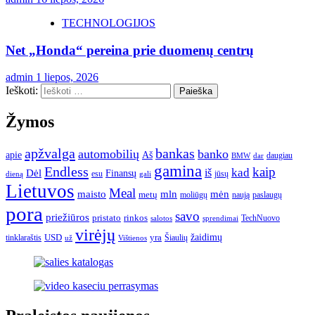
TECHNOLOGIJOS
Net „Honda“ pereina prie duomenų centrų
admin
1 liepos, 2026
Ieškoti:
Žymos
apžvalga
bankas
automobilių
banko
apie
Aš
daugiau
BMW
dar
gamina
Endless
kaip
kad
Dėl
iš
Finansų
esu
jūsų
gali
dieną
Lietuvos
Meal
mėn
maisto
mln
metų
moliūgų
naują
paslaugų
pora
savo
priežiūros
pristato
rinkos
TechNuovo
salotos
sprendimai
virėjų
USD
yra
žaidimų
tinklaraštis
Šiaulių
už
Vištienos