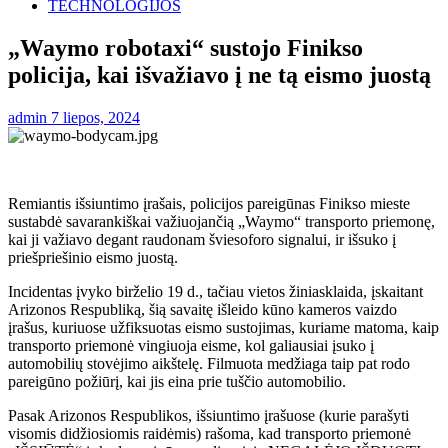
TECHNOLOGIJOS
„Waymo robotaxi“ sustojo Finikso
policija, kai išvažiavo į ne tą eismo juostą
admin
7 liepos, 2024
Remiantis išsiuntimo įrašais, policijos pareigūnas Finikso mieste
sustabdė savarankiškai važiuojančią „Waymo“ transporto priemonę,
kai ji važiavo degant raudonam šviesoforo signalui, ir išsuko į
priešpriešinio eismo juostą.
Incidentas įvyko birželio 19 d., tačiau vietos žiniasklaida, įskaitant
Arizonos Respubliką, šią savaitę išleido kūno kameros vaizdo
įrašus, kuriuose užfiksuotas eismo sustojimas, kuriame matoma, kaip
transporto priemonė vingiuoja eisme, kol galiausiai įsuko į
automobilių stovėjimo aikštelę. Filmuota medžiaga taip pat rodo
pareigūno požiūrį, kai jis eina prie tuščio automobilio.
Pasak Arizonos Respublikos, išsiuntimo įrašuose (kurie parašyti
visomis didžiosiomis raidėmis) rašoma, kad transporto priemonė