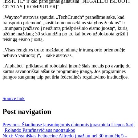
„IŠSIŪTĖ“ ir kad pareigūnas galiausiai „NEGALĖJO IŠDUOTI
CITATAS Į KOMPIUTERĮ“.
„Waymo“ atstovas spaudai „TechCrunch“ pranešime sakė, kad
transporto priemonė „susitiko nenuoseklius statybos ženklus“ ir
„trumpam įvažiavo į neužimtą priešpriešinio eismo juostą“, kurią
užėmė maždaug 30 sekundžių po to, kai buvo užblokuota grįžti į
teisingą eismo juostą.
„Visas renginys truko maždaug minutę ir transporto priemonėje
nebuvo vairuotojų“, – sakė atstovas.
„Alphabet“ priklausanti robotaksi įmonė šiais metais po avarijų du
kartus savanoriškai atšaukė programinę įrangą. Jos programinės
įrangos saugumą taip pat tiria federalinės reguliavimo institucijos.
Source link
Post navigation
Previous:
Šiauliuose jausmingomis dainomis įprasminta Liepos 6-oji
| Rolando Parafinavičiaus nuotraukos
Next:
Veganiškas Fettuccine Alfredo (mažiau nei 30 minučių!) –