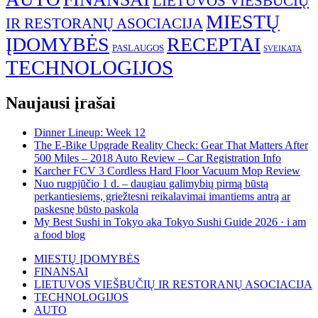
LIETUVOS VIEŠBUČIŲ
MIESTŲ
IR RESTORANŲ ASOCIACIJA
ĮDOMYBĖS
RECEPTAI
PASLAUGOS
SVEIKATA
TECHNOLOGIJOS
Naujausi įrašai
Dinner Lineup: Week 12
The E-Bike Upgrade Reality Check: Gear That Matters After
500 Miles – 2018 Auto Review – Car Registration Info
Karcher FCV 3 Cordless Hard Floor Vacuum Mop Review
Nuo rugpjūčio 1 d. – daugiau galimybių pirmą būstą
perkantiesiems, griežtesni reikalavimai imantiems antrą ar
paskesnę būsto paskolą
My Best Sushi in Tokyo aka Tokyo Sushi Guide 2026 · i am
a food blog
MIESTŲ ĮDOMYBĖS
FINANSAI
LIETUVOS VIEŠBUČIŲ IR RESTORANŲ ASOCIACIJA
TECHNOLOGIJOS
AUTO