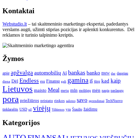
Kontaktai
Webstudio.lt
– tai skaitmeninio marketingo ekspertai, padedantys
verslams augti, užimti stiprias pozicijas ir aplenkti konkurentus. Dėl
reklamos ir turinio talpinimo kreiptis.
Žymos
apžvalga
bankas
automobilių
banko
apie
Aš
daugiau
BMW
dar
gamina
Endless
kaip
kad
Dėl
iš
Finansų
esu
jūsų
gali
dieną
Lietuvos
Meal
mėn
maisto
mln
metų
moliūgų
naują
paslaugų
pora
savo
priežiūros
pristato
rinkos
TechNuovo
salotos
sprendimai
virėjų
USD
yra
žaidimų
tinklaraštis
Šiaulių
už
Vištienos
Kategorijos
AUTO
FINANSAI