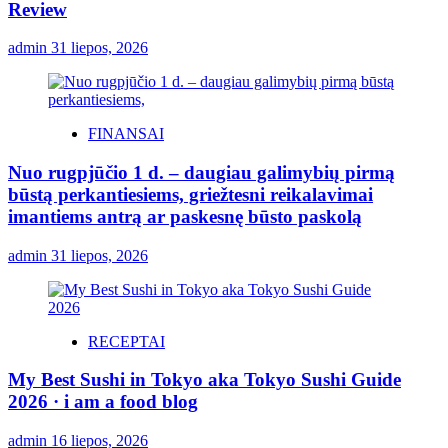
Review
admin
31 liepos, 2026
FINANSAI
Nuo rugpjūčio 1 d. – daugiau galimybių pirmą
būstą perkantiesiems, griežtesni reikalavimai
imantiems antrą ar paskesnę būsto paskolą
admin
31 liepos, 2026
RECEPTAI
My Best Sushi in Tokyo aka Tokyo Sushi Guide
2026 · i am a food blog
admin
16 liepos, 2026