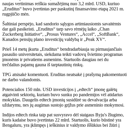
naujas vertinimas reiškia sumažėjimą nuo 3,2 mlrd. USD, kuriuo
„Eruditus“ buvo įvertintas per paskutinį finansavimo etapą 2021 m.
rugpjūčio mėn.
Šaltiniai perspėjo, kad sandorio sąlygos artimiausiomis savaitėmis
dar gali pasikeisti. „Eruditus“ tarp savo rėmėjų laiko „Chan
Zuckerberg Initiative“, „Prosus Ventures“, „Accel“, „SoftBank“,
Kanados pensijų plano investicijų valdybą ir „Peak XV“.
Prieš 14 metų įkurta „Eruditus“ bendradarbiauja su pirmaujančiais
pasaulio universitetais, siekdama teikti vadovų švietimo programas
įmonėms ir privatiems asmenims. Startuolis daugiau nei du
trečdalius pajamų gauna iš tarptautinių rinkų.
TPG atsisakė komentuoti. Eruditas neatsakė į prašymą pakomentuoti
ne darbo valandomis.
Potencialios 150 mln. USD investicijos į „edtech“ įmonę galėtų
atgaivinti sektorių, kuriam buvo sunku po pandemijos vėl atidarius
mokyklas. Daugelis edtech įmonių susidūrė su devalvacija arba
uždarymu, nes jų augimas sustojo grįžus prie asmeninio mokymosi.
Indijos edtech rinka taip pat susvyravo dėl staigaus Byju's žlugimo,
kuris kadaise buvo įvertintas 22 mlrd. Startuolis, kurio būstinė yra
Bengaluru, yra įklimpęs į ieškinius ir valdymo iššūkius bei žiūri į