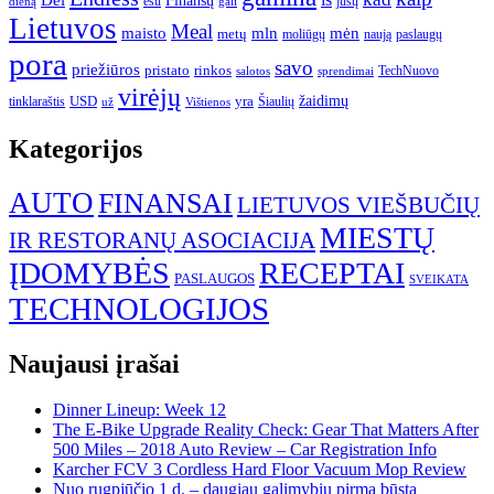
Finansų
esu
jūsų
gali
dieną
Lietuvos
Meal
mėn
maisto
mln
metų
moliūgų
naują
paslaugų
pora
savo
priežiūros
pristato
rinkos
TechNuovo
salotos
sprendimai
virėjų
USD
yra
žaidimų
tinklaraštis
Šiaulių
už
Vištienos
Kategorijos
AUTO
FINANSAI
LIETUVOS VIEŠBUČIŲ
MIESTŲ
IR RESTORANŲ ASOCIACIJA
ĮDOMYBĖS
RECEPTAI
PASLAUGOS
SVEIKATA
TECHNOLOGIJOS
Naujausi įrašai
Dinner Lineup: Week 12
The E-Bike Upgrade Reality Check: Gear That Matters After
500 Miles – 2018 Auto Review – Car Registration Info
Karcher FCV 3 Cordless Hard Floor Vacuum Mop Review
Nuo rugpjūčio 1 d. – daugiau galimybių pirmą būstą