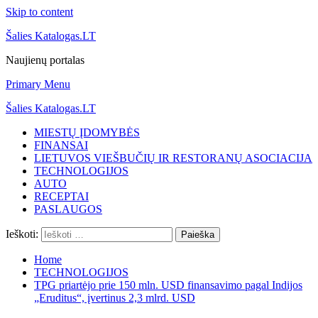
Skip to content
Šalies Katalogas.LT
Naujienų portalas
Primary Menu
Šalies Katalogas.LT
MIESTŲ ĮDOMYBĖS
FINANSAI
LIETUVOS VIEŠBUČIŲ IR RESTORANŲ ASOCIACIJA
TECHNOLOGIJOS
AUTO
RECEPTAI
PASLAUGOS
Ieškoti:
Home
TECHNOLOGIJOS
TPG priartėjo prie 150 mln. USD finansavimo pagal Indijos
„Eruditus“, įvertinus 2,3 mlrd. USD