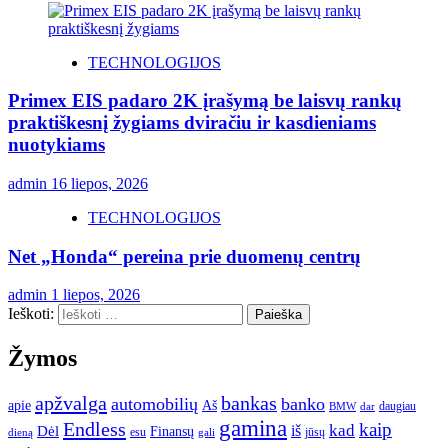
TECHNOLOGIJOS
Primex EIS padaro 2K įrašymą be laisvų rankų
praktiškesnį žygiams dviračiu ir kasdieniams
nuotykiams
admin
16 liepos, 2026
TECHNOLOGIJOS
Net „Honda“ pereina prie duomenų centrų
admin
1 liepos, 2026
Ieškoti:
Žymos
apžvalga
bankas
automobilių
banko
apie
Aš
daugiau
BMW
dar
gamina
Endless
kaip
kad
Dėl
iš
Finansų
esu
jūsų
gali
dieną