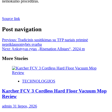
nemokumo procedūras.
Source link
Post navigation
Previous:
Tradicinis susitikimas su TFP nariais priminė
nepriklausomybės svarbą
Next:
Ankstyvas rytas „Risenation Allstars“, 2024 m
More Stories
TECHNOLOGIJOS
Karcher FCV 3 Cordless Hard Floor Vacuum Mop
Review
admin
31 liepos, 2026