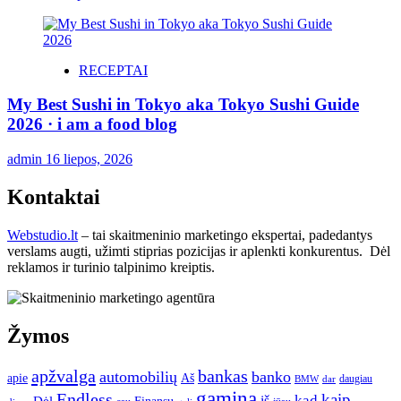
RECEPTAI
My Best Sushi in Tokyo aka Tokyo Sushi Guide
2026 · i am a food blog
admin
16 liepos, 2026
Kontaktai
Webstudio.lt
– tai skaitmeninio marketingo ekspertai, padedantys
verslams augti, užimti stiprias pozicijas ir aplenkti konkurentus. Dėl
reklamos ir turinio talpinimo kreiptis.
Žymos
apžvalga
bankas
automobilių
banko
apie
Aš
daugiau
BMW
dar
gamina
Endless
kaip
kad
Dėl
iš