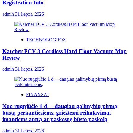
Registration Info
admin
31 liepos, 2026
TECHNOLOGIJOS
Karcher FCV 3 Cordless Hard Floor Vacuum Mop
Review
admin
31 liepos, 2026
FINANSAI
Nuo rugpjūčio 1 d. – daugiau galimybių pirmą
būstą perkantiesiems, griežtesni reikalavimai
imantiems antrą ar paskesnę būsto paskolą
admin
31 liepos, 2026