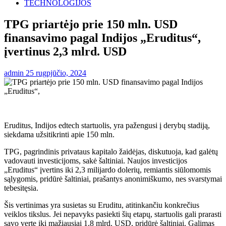
TECHNOLOGIJOS
TPG priartėjo prie 150 mln. USD
finansavimo pagal Indijos „Eruditus“,
įvertinus 2,3 mlrd. USD
admin
25 rugpjūčio, 2024
Eruditus, Indijos edtech startuolis, yra pažengusi į derybų stadiją,
siekdama užsitikrinti apie 150 mln.
TPG, pagrindinis privataus kapitalo žaidėjas, diskutuoja, kad galėtų
vadovauti investicijoms, sakė šaltiniai. Naujos investicijos
„Eruditus“ įvertins iki 2,3 milijardo dolerių, remiantis siūlomomis
sąlygomis, pridūrė šaltiniai, prašantys anonimiškumo, nes svarstymai
tebesitęsia.
Šis vertinimas yra susietas su Eruditu, atitinkančiu konkrečius
veiklos tikslus. Jei nepavyks pasiekti šių etapų, startuolis gali prarasti
savo vertę iki mažiausiai 1,8 mlrd. USD, pridūrė šaltiniai. Galimas