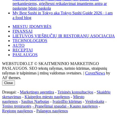
perkantiesiems, griežtesni reikalavimai imantiems antrą ar
paskesnę būsto paskolą
My Best Sushi in Tokyo aka Tokyo Sushi Guide 2026 · i am
a food blog
MIESTŲ ĮDOMYBĖS
FINANSAI
LIETUVOS VIEŠBUČIŲ IR RESTORANŲ ASOCIACIJA
TECHNOLOGIJOS
AUTO
RECEPTAI
PASLAUGOS
WEBSTUDIO.LT © SKAITMENINIO MARKETINGO
PASLAUGOS. SEO tekstų rašymas, turinio kūrimas, straipsnių
rašymas ir talpinimas į mūsų valdomas svetaines.
|
CoverNews
by
AF themes.
Close
Draugai: -
Marketingo agentūra
-
Teisinės konsultacijos
-
Skaidrių
skenavimas
-
Klaipedos miesto naujienos
-
Miesto
naujienos
-
Saulius Narbutas
-
Įvaizdžio kūrimas
-
Veidoskaita
-
Teniso treniruotės
- Pranešimai spaudai -
Kauno naujienos
-
Regionų naujienos
-
Palangos naujienos