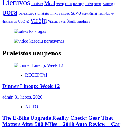
Lietuvos
Meal
mėn
maisto
mln
metų
moliūgų
naują
paslaugų
pora
savo
priežiūros
pristato
rinkos
TechNuovo
salotos
sprendimai
virėjų
USD
yra
žaidimų
tinklaraštis
Šiaulių
už
Vištienos
Praleistos naujienos
RECEPTAI
Dinner Lineup: Week 12
admin
31 liepos, 2026
AUTO
The E-Bike Upgrade Reality Check: Gear That
Matters After 500 Miles – 2018 Auto Review – Car