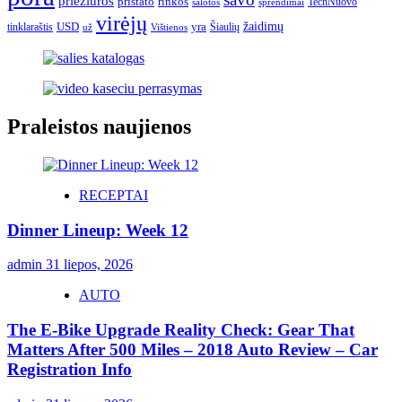
priežiūros
pristato
rinkos
TechNuovo
salotos
sprendimai
virėjų
USD
yra
žaidimų
tinklaraštis
Šiaulių
už
Vištienos
Praleistos naujienos
RECEPTAI
Dinner Lineup: Week 12
admin
31 liepos, 2026
AUTO
The E-Bike Upgrade Reality Check: Gear That
Matters After 500 Miles – 2018 Auto Review – Car
Registration Info