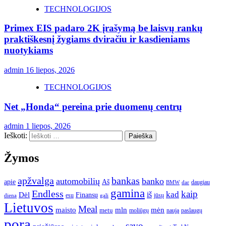
TECHNOLOGIJOS
Primex EIS padaro 2K įrašymą be laisvų rankų
praktiškesnį žygiams dviračiu ir kasdieniams
nuotykiams
admin
16 liepos, 2026
TECHNOLOGIJOS
Net „Honda“ pereina prie duomenų centrų
admin
1 liepos, 2026
Ieškoti:
Žymos
apžvalga
bankas
automobilių
banko
apie
Aš
daugiau
BMW
dar
gamina
Endless
kaip
kad
Dėl
iš
Finansų
esu
jūsų
gali
dieną
Lietuvos
Meal
mėn
maisto
mln
metų
moliūgų
naują
paslaugų
pora
savo