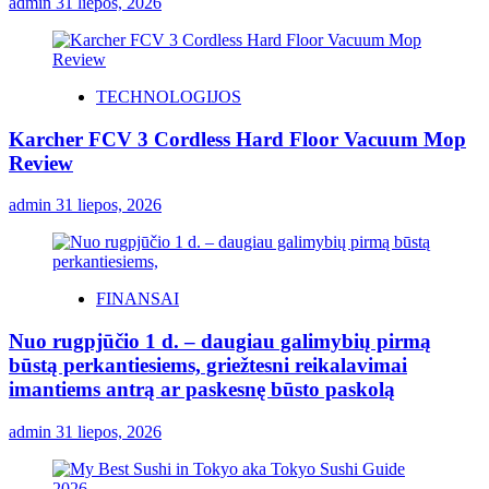
admin
31 liepos, 2026
TECHNOLOGIJOS
Karcher FCV 3 Cordless Hard Floor Vacuum Mop
Review
admin
31 liepos, 2026
FINANSAI
Nuo rugpjūčio 1 d. – daugiau galimybių pirmą
būstą perkantiesiems, griežtesni reikalavimai
imantiems antrą ar paskesnę būsto paskolą
admin
31 liepos, 2026