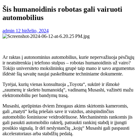
Šis humanoidinis robotas gali vairuoti
automobilius
admin
12 birželio, 2024
Ar raktas į autonominius automobilius, kurie nepervažiuoja pėsčiųjų
ir neatsitrenkia į telefono stulpus – robotas humanoidinis už vairo?
Tokijo universiteto mokslininkų grupė taip mano ir savo argumentus
išdėstė šią savaitę naujai paskelbtame techniniame dokumente.
Tyrėjai, kurių vienas konsultuoja „Toyota“, sukūrė ir išmokė
„raumenų ir skeleto humanoidą“, vadinamą Musashi, važinėti mažu
elektromobiliu per bandymų trasą.
Musashi, aprūpintas dviem žmogaus akims skirtomis kameromis,
gali „matyti“ kelią priešais save ir vaizdus, ​​atsispindinčius
automobilio šoniniuose veidrodėliuose. Mechaninėmis rankomis jis
gali pasukti automobilio raktelį, patraukti rankinį stabdį ir įjungti
posūkio signalą. Ir dėl neslystančių „kojų“ Musashi gali paspausti
akceleratoriaus arba stabdžių pedalą.