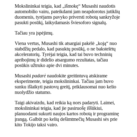
Mokslininkai teigia, kad „išmokę“ Musashi naudotis
automobilio vairu, pateikdami jam neapdorotus jutiklių
duomenis, tyrėjams pavyko priversti robotą sankryžoje
pasukti posūkį, laikydamasis šviesoforo signalų.
Tačiau yra įspėjimų.
Viena vertus, Musashi tik atsargiai pakėlė „koją“ nuo
stabdžių pedalo, kad pasuktų posūkį, o ne bakstelėtų
akceleratorių. Tyrėjai teigia, kad tai buvo techninių
apribojimų ir didelio atsargumo rezultatas, tačiau
posūkis užtruko apie dvi minutes.
Musashi
padarė
naudokite greitintuvą atskirame
eksperimente, teigia mokslininkai. Tačiau jam buvo
sunku išlaikyti pastovų greitį, priklausomai nuo kelio
nuolydžio statumo.
Taigi akivaizdu, kad reikia ką nors padaryti. Laimei,
mokslininkai teigia, kad jie pasiruošę iššūkiui,
planuodami sukurti naujos kartos robotą ir programinę
įrangą. Galbūt po kelių dešimtmečių Musashi sės prie
kito Tokijo taksi vairo.