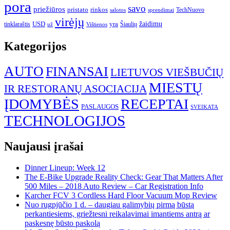
pora
savo
priežiūros
pristato
rinkos
TechNuovo
salotos
sprendimai
virėjų
USD
yra
žaidimų
tinklaraštis
Šiaulių
už
Vištienos
Kategorijos
AUTO
FINANSAI
LIETUVOS VIEŠBUČIŲ
MIESTŲ
IR RESTORANŲ ASOCIACIJA
ĮDOMYBĖS
RECEPTAI
PASLAUGOS
SVEIKATA
TECHNOLOGIJOS
Naujausi įrašai
Dinner Lineup: Week 12
The E-Bike Upgrade Reality Check: Gear That Matters After
500 Miles – 2018 Auto Review – Car Registration Info
Karcher FCV 3 Cordless Hard Floor Vacuum Mop Review
Nuo rugpjūčio 1 d. – daugiau galimybių pirmą būstą
perkantiesiems, griežtesni reikalavimai imantiems antrą ar
paskesnę būsto paskolą