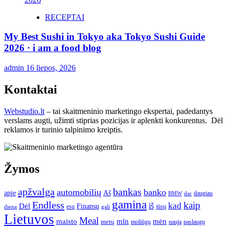
RECEPTAI
My Best Sushi in Tokyo aka Tokyo Sushi Guide
2026 · i am a food blog
admin
16 liepos, 2026
Kontaktai
Webstudio.lt
– tai skaitmeninio marketingo ekspertai, padedantys
verslams augti, užimti stiprias pozicijas ir aplenkti konkurentus. Dėl
reklamos ir turinio talpinimo kreiptis.
Žymos
apžvalga
bankas
automobilių
banko
apie
Aš
daugiau
BMW
dar
gamina
Endless
kaip
kad
Dėl
iš
Finansų
esu
jūsų
gali
dieną
Lietuvos
Meal
mėn
maisto
mln
metų
moliūgų
naują
paslaugų