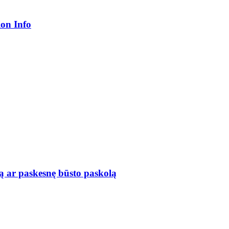
ion Info
ą ar paskesnę būsto paskolą