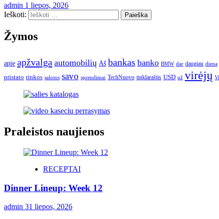
admin
1 liepos, 2026
Ieškoti:
Žymos
apžvalga
bankas
automobilių
banko
apie
Aš
daugiau
BMW
dar
dieną
virėjų
savo
pristato
rinkos
USD
TechNuovo
tinklaraštis
salotos
sprendimai
už
V
Praleistos naujienos
RECEPTAI
Dinner Lineup: Week 12
admin
31 liepos, 2026