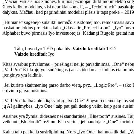
„Mačiau visus šiuos žmones, kuriuos pažinojau dirbtinio intelekto srit
šiuos kalbų modelius, visi nepriklausomai“, – „TechCrunch“ pasakojo įk
dalykus. Mačiau, kad pagrindiniai modeliai plėsis ir taps preke – 2019 
„Humane“ sugebėjo sulaukti nemažo susidomėjimo, remdamasis savo į
paskatino tokius projektus kaip „Glass“ ir „Project Loon“. „Iyo“ buvo
Alphabet buvo pirmasis Iyo investuotojas. Kadangi Rugolo greitai nu
Taip, buvo Iyo TED pokalbis.
Vaizdo kreditai:
TED
Vaizdo kreditai:
Iyo
Kitas svarbus privalumas – priešingai nei jo pavadinimas, „One“ nebus 
„Vad Pro“ iš tikrųjų yra sudėtingas į ausis įdedamas studijos etalonin
įrenginys yra laidinis.
„Jei kuriate skaitmeninę garso darbo vietą, pvz., „Logic Pro“, – sako 
erdvinio garso mišinius.
„Vad Pro“ kalba apie kitą svarbų „Iyo One“ žingsnio elementą: jos suku
jų AI galimybes, „Iyo One“ taip pat gali tiesiog veikti kaip gera ausini
Ausinės yra žymiai didesnės nei standartinės „Bluetooth“ ausinės. Taip 
veikiant „Bluetooth“ režimu. Kita vertus, jei naudojate „One“ korinio 
Kaina taip pat kelia susirūpinimą. Nors „Iyo One“ kainuos tik dalį „Va