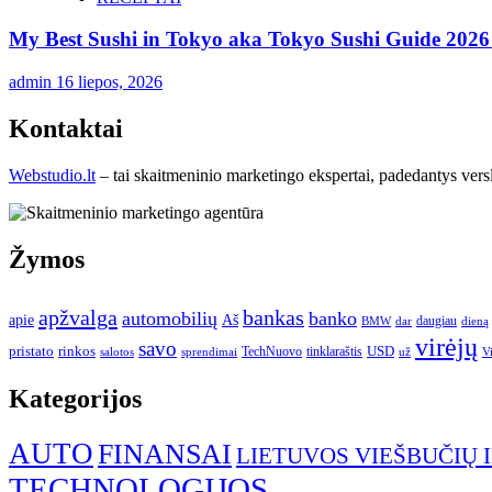
My Best Sushi in Tokyo aka Tokyo Sushi Guide 2026 
admin
16 liepos, 2026
Kontaktai
Webstudio.lt
– tai skaitmeninio marketingo ekspertai, padedantys versla
Žymos
apžvalga
bankas
automobilių
banko
apie
Aš
daugiau
BMW
dar
dieną
virėjų
savo
pristato
rinkos
USD
TechNuovo
tinklaraštis
salotos
sprendimai
už
V
Kategorijos
AUTO
FINANSAI
LIETUVOS VIEŠBUČIŲ 
TECHNOLOGIJOS