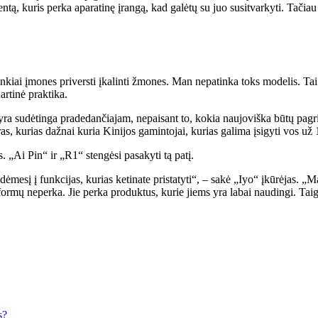
mentą, kuris perka aparatinę įrangą, kad galėtų su juo susitvarkyti. Tači
unkiai įmones priversti įkalinti žmones. Man nepatinka toks modelis. Tai
dartinė praktika.
yra sudėtinga pradedančiajam, nepaisant to, kokia naujoviška būtų pag
ras, kurias dažnai kuria Kinijos gamintojai, kurias galima įsigyti vos u
„Ai Pin“ ir „R1“ stengėsi pasakyti tą patį.
t dėmesį į funkcijas, kurias ketinate pristatyti“, – sakė „Iyo“ įkūrėjas.
mų neperka. Jie perka produktus, kurie jiems yra labai naudingi. Taigi
s?