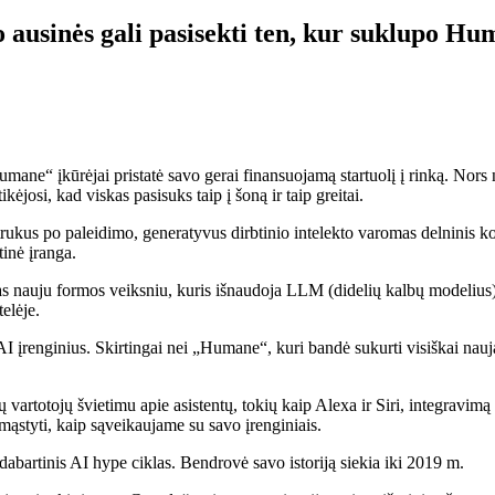
o ausinės gali pasisekti ten, kur suklupo H
ne“ įkūrėjai pristatė savo gerai finansuojamą startuolį į rinką. Nors ne
ikėjosi, kad viskas pasisuks taip į šoną ir taip greitai.
us po paleidimo, generatyvus dirbtinio intelekto varomas delninis komp
tinė įranga.
mas nauju formos veiksniu, kuris išnaudoja LLM (didelių kalbų modelius
elėje.
s AI įrenginius. Skirtingai nei „Humane“, kuri bandė sukurti visiškai na
vartotojų švietimu apie asistentų, tokių kaip Alexa ir Siri, integravim
mąstyti, kaip sąveikaujame su savo įrenginiais.
abartinis AI hype ciklas. Bendrovė savo istoriją siekia iki 2019 m.