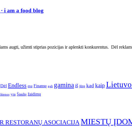
· i am a food blog
ms augti, užimti stiprias pozicijas ir aplenkti konkurentus. Dėl reklamos
Lietuvo
gamina
Endless
kaip
kad
Dėl
iš
Finansų
esu
jūsų
gali
yra
žaidimų
Šiaulių
ištienos
MIESTŲ ĮDO
IR RESTORANŲ ASOCIACIJA