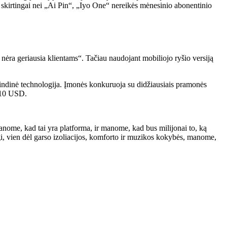
au skirtingai nei „Ai Pin“, „Iyo One“ nereikės mėnesinio abonentinio
 nėra geriausia klientams“. Tačiau naudojant mobiliojo ryšio versiją
rindinė technologija. Įmonės konkuruoja su didžiausiais pramonės
ž 10 USD.
 „Manome, kad tai yra platforma, ir manome, kad bus milijonai to, ką
, vien dėl garso izoliacijos, komforto ir muzikos kokybės, manome,