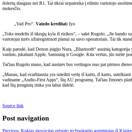
dolerių daugiau nei R1. Tai tikrai nepatenka į eilinio vartotojo asorti
mokesčio.
„Vad Pro“.
Vaizdo kreditai:
Iyo
„Toks modelis iš tikrųjų kyla iš rizikos“, – sakė Rugolo. „Jie bando s
vartotojai turės užsiregistruoti planui su savo operatoriais. Tai tik stan
Kaip parodė, kad Denon įsigijo Nura, „Bluetooth“ ausinių kategorija 
vardais, įskaitant Apple, Samsung ir Google. Kita vertus, jūs turite po
Tačiau Rugolo mano, kad ausinės bus vertingos nuo pat pirmos dienos. 
„Manau, kad svarbiausia yra suteikti vertę iš karto, iš karto, sutelkian
vadiname „Audio-First Apps“, šių AU programų. Tačiau žmonės platfor
kad šių įrenginių rinka yra labai didelė.
Source link
Post navigation
Previous:
Kokias inovacijas pristato technologijų gamintojas iš Kinijo