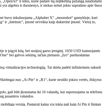
es, „OpenAI“ ir kitus, kurie padarė šią neįtikėtiną pažangą naudodami
 yra algebra ir duomenys, ir niekas neturi jokio supratimo apie šiuos
Įmonė buvo inkubuojama „Alphabet X“ „moonshot“ gamykloje, kuri
 ir „Intrinsic“, įmonė neveikia kaip dukterinė įmonė. Vietoj to,
 ir įsigyti kitą, bet susijusį garso įrenginį. 1650 USD kainuojantis
ir „One“ bei galvos sekimą, tačiau pirmasis „Iyo“ parduodamas
 virtualizacijos technologiją. Tai skirta padėti inžinieriams sukurti
kirtingai nuo „Ai Pin“ ir „R1“, kurie nesiūlo jokios vertės, išskyrus
ugolo, gali būti įkraunama iki 16 valandų, kai suporuojama su telefonu
daug pusantros valandos.
iliąją versiją. Pastaroji kaina yra tokia pati kaip Ai Pin ir šimtais