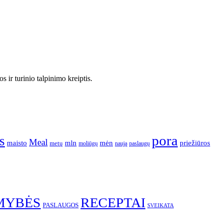
 ir turinio talpinimo kreiptis.
pora
s
Meal
mėn
maisto
mln
priežiūros
metų
moliūgų
naują
paslaugų
MYBĖS
RECEPTAI
PASLAUGOS
SVEIKATA