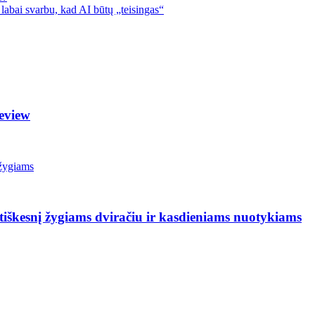
 labai svarbu, kad AI būtų „teisingas“
eview
iškesnį žygiams dviračiu ir kasdieniams nuotykiams