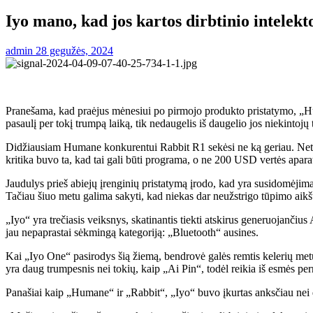
Iyo mano, kad jos kartos dirbtinio intelekt
admin
28 gegužės, 2024
Pranešama, kad praėjus mėnesiui po pirmojo produkto pristatymo, „Huma
pasaulį per tokį trumpą laiką, tik nedaugelis iš daugelio jos niekintojų t
Didžiausiam Humane konkurentui Rabbit R1 sekėsi ne ką geriau. Netruk
kritika buvo ta, kad tai gali būti programa, o ne 200 USD vertės apara
Jaudulys prieš abiejų įrenginių pristatymą įrodo, kad yra susidomėji
Tačiau šiuo metu galima sakyti, kad niekas dar neužstrigo tūpimo aikšt
„Iyo“ yra trečiasis veiksnys, skatinantis tiekti atskirus generuojančiu
jau nepaprastai sėkmingą kategoriją: „Bluetooth“ ausines.
Kai „Iyo One“ pasirodys šią žiemą, bendrovė galės remtis kelerių metų 
yra daug trumpesnis nei tokių, kaip „Ai Pin“, todėl reikia iš esmės per
Panašiai kaip „Humane“ ir „Rabbit“, „Iyo“ buvo įkurtas anksčiau nei d