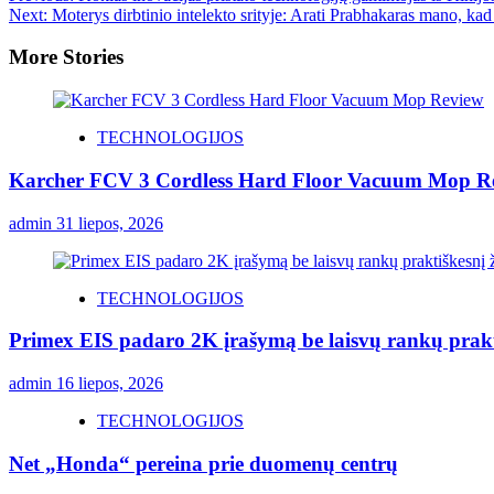
Next:
Moterys dirbtinio intelekto srityje: Arati Prabhakaras mano, kad
More Stories
TECHNOLOGIJOS
Karcher FCV 3 Cordless Hard Floor Vacuum Mop R
admin
31 liepos, 2026
TECHNOLOGIJOS
Primex EIS padaro 2K įrašymą be laisvų rankų prakt
admin
16 liepos, 2026
TECHNOLOGIJOS
Net „Honda“ pereina prie duomenų centrų