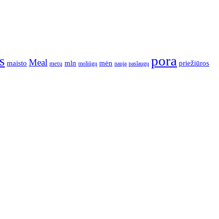
pora
s
Meal
mėn
maisto
mln
priežiūros
metų
moliūgų
naują
paslaugų