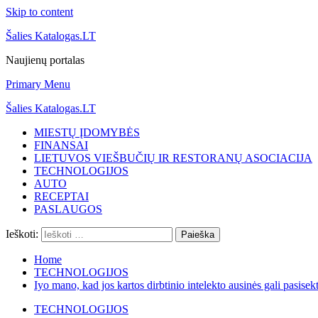
Skip to content
Šalies Katalogas.LT
Naujienų portalas
Primary Menu
Šalies Katalogas.LT
MIESTŲ ĮDOMYBĖS
FINANSAI
LIETUVOS VIEŠBUČIŲ IR RESTORANŲ ASOCIACIJA
TECHNOLOGIJOS
AUTO
RECEPTAI
PASLAUGOS
Ieškoti:
Home
TECHNOLOGIJOS
Iyo mano, kad jos kartos dirbtinio intelekto ausinės gali pasise
TECHNOLOGIJOS