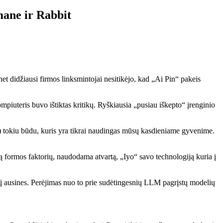
umane ir Rabbit
t didžiausi firmos linksmintojai nesitikėjo, kad „Ai Pin“ pakeis
iuteris buvo ištiktas kritikų. Ryškiausia „pusiau iškepto“ įrenginio
) tokiu būdu, kuris yra tikrai naudingas mūsų kasdieniame gyvenime.
ują formos faktorių, naudodama atvartą, „Iyo“ savo technologiją kuria į
ą į ausines. Perėjimas nuo to prie sudėtingesnių LLM pagrįstų modelių