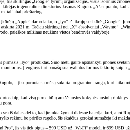
yje, tris skirtingas „Google“ tyrimų organizacijas, visus išorinius žmon
ūrėjas ir generalinis direktorius Jasonas Rugolo. „Aš suprantu, kad tai
m. tai labai prieštaringa.
kūrėjų „Apple“ darbo laiku, o „Iyo“ iš tikrųjų susikūrė „Google“. 
 atskirta 2021 m. Tačiau skirtingai nei „X“ absolventai „Waymo“, „Wing“
rodo, paieškos milžinas neužima vietos bendrovės valdyboje.
pirmasis „Iyo“ produktas. Šiuo metu galite apsilankyti įmonės svetainėje
is monitorius. Įrenginys turi panašų suapvalintos formos faktorių kaip 
Rugolo, – ji suporuota su mūsų sukurta programine įranga, kuri taiko mūsų
rtos taip, kad visų pirma būtų aukščiausios kokybės ausinių rinkinys. S
ų pora.
yra iš dalies dėl to, kad įtraukta žymiai didesnė baterija, kuri, anot R
ryšio režimu be pririšto ragelio, šis skaičius gerokai sumažėja iki maž
d Pro“, jis vis tiek pigus – 599 USD už „Wi-Fi“ modelį ir 699 USD už mob