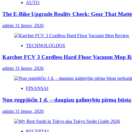
AUTO
The E-Bike Upgrade Reality Check: Gear That Matters
admin
31 liepos, 2026
TECHNOLOGIJOS
Karcher FCV 3 Cordless Hard Floor Vacuum Mop R
admin
31 liepos, 2026
FINANSAI
Nuo rugpjūčio 1 d. – daugiau galimybių pirmą būstą p
admin
31 liepos, 2026
RECEPTAI