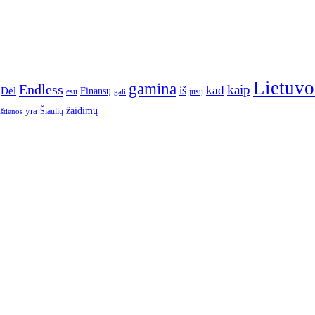
Lietuvo
gamina
Endless
kaip
kad
Dėl
iš
Finansų
esu
jūsų
gali
yra
žaidimų
Šiaulių
ištienos