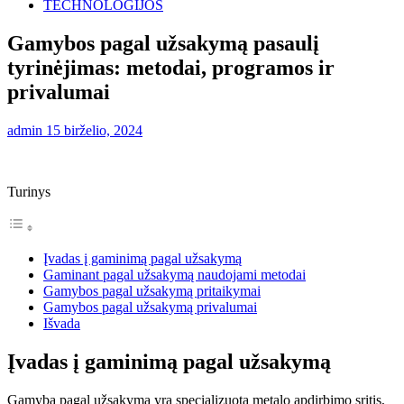
TECHNOLOGIJOS
Gamybos pagal užsakymą pasaulį
tyrinėjimas: metodai, programos ir
privalumai
admin
15 birželio, 2024
Turinys
Įvadas į gaminimą pagal užsakymą
Gaminant pagal užsakymą naudojami metodai
Gamybos pagal užsakymą pritaikymai
Gamybos pagal užsakymą privalumai
Išvada
Įvadas į gaminimą pagal užsakymą
Gamyba pagal užsakymą yra specializuota metalo apdirbimo sritis,