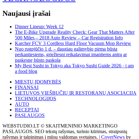
Naujausi įrašai
Dinner Lineup: Week 12
The E-Bike Upgrade Reality Check: Gear That Matters After
500 Miles – 2018 Auto Review – Car Registration Info
Karcher FCV 3 Cordless Hard Floor Vacuum Mop Review
Nuo rugpjūčio 1 d. – daugiau galimybių pirmą būstą
perkantiesiems, griežtesni reikalavimai imantiems antrą ar
paskesnę būsto paskolą
My Best Sushi in Tokyo aka Tokyo Sushi Guide 2026 · i am
a food blog
MIESTŲ ĮDOMYBĖS
FINANSAI
LIETUVOS VIEŠBUČIŲ IR RESTORANŲ ASOCIACIJA
TECHNOLOGIJOS
AUTO
RECEPTAI
PASLAUGOS
WEBSTUDIO.LT © SKAITMENINIO MARKETINGO
PASLAUGOS. SEO tekstų rašymas, turinio kūrimas, straipsnių
rašymas ir talpinimas į mūsų valdomas svetaines.
|
CoverNews
by