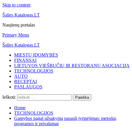
Skip to content
Šalies Katalogas.LT
Naujienų portalas
Primary Menu
Šalies Katalogas.LT
MIESTŲ ĮDOMYBĖS
FINANSAI
LIETUVOS VIEŠBUČIŲ IR RESTORANŲ ASOCIACIJA
TECHNOLOGIJOS
AUTO
RECEPTAI
PASLAUGOS
Ieškoti:
Home
TECHNOLOGIJOS
Gamybos pagal užsakymą pasaulį tyrinėjimas: metodai,
programos ir privalumai