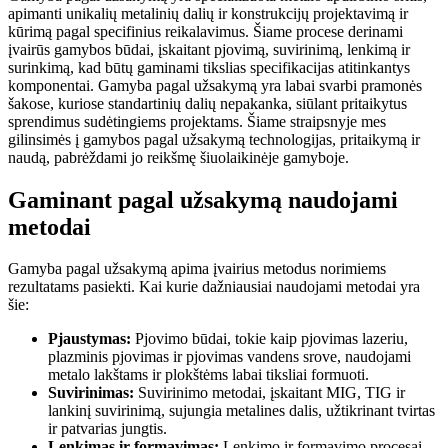
apimanti unikalių metalinių dalių ir konstrukcijų projektavimą ir
kūrimą pagal specifinius reikalavimus. Šiame procese derinami
įvairūs gamybos būdai, įskaitant pjovimą, suvirinimą, lenkimą ir
surinkimą, kad būtų gaminami tikslias specifikacijas atitinkantys
komponentai. Gamyba pagal užsakymą yra labai svarbi pramonės
šakose, kuriose standartinių dalių nepakanka, siūlant pritaikytus
sprendimus sudėtingiems projektams. Šiame straipsnyje mes
gilinsimės į gamybos pagal užsakymą technologijas, pritaikymą ir
naudą, pabrėždami jo reikšmę šiuolaikinėje gamyboje.
Gaminant pagal užsakymą naudojami
metodai
Gamyba pagal užsakymą apima įvairius metodus norimiems
rezultatams pasiekti. Kai kurie dažniausiai naudojami metodai yra
šie:
Pjaustymas:
Pjovimo būdai, tokie kaip pjovimas lazeriu,
plazminis pjovimas ir pjovimas vandens srove, naudojami
metalo lakštams ir plokštėms labai tiksliai formuoti.
Suvirinimas:
Suvirinimo metodai, įskaitant MIG, TIG ir
lankinį suvirinimą, sujungia metalines dalis, užtikrinant tvirtas
ir patvarias jungtis.
Lenkimas ir formavimas:
Lenkimo ir formavimo procesai,