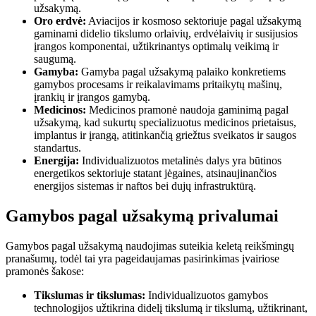
užsakymą.
Oro erdvė:
Aviacijos ir kosmoso sektoriuje pagal užsakymą
gaminami didelio tikslumo orlaivių, erdvėlaivių ir susijusios
įrangos komponentai, užtikrinantys optimalų veikimą ir
saugumą.
Gamyba:
Gamyba pagal užsakymą palaiko konkretiems
gamybos procesams ir reikalavimams pritaikytų mašinų,
įrankių ir įrangos gamybą.
Medicinos:
Medicinos pramonė naudoja gaminimą pagal
užsakymą, kad sukurtų specializuotus medicinos prietaisus,
implantus ir įrangą, atitinkančią griežtus sveikatos ir saugos
standartus.
Energija:
Individualizuotos metalinės dalys yra būtinos
energetikos sektoriuje statant jėgaines, atsinaujinančios
energijos sistemas ir naftos bei dujų infrastruktūrą.
Gamybos pagal užsakymą privalumai
Gamybos pagal užsakymą naudojimas suteikia keletą reikšmingų
pranašumų, todėl tai yra pageidaujamas pasirinkimas įvairiose
pramonės šakose:
Tikslumas ir tikslumas:
Individualizuotos gamybos
technologijos užtikrina didelį tikslumą ir tikslumą, užtikrinant,