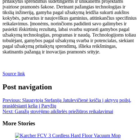
pritaikytus sprendimus sudėtingiems ir unikaliems projektams
įvairiose pramonės šakose. Derinant pažangias technologijas ir
tikslią inžineriją, gamyba pagal užsakymą leidžia sukurti aukštos
kokybės, patvarius ir naujoviškus gaminius, atitinkančius specifinius
reikalavimus. Įmonėms, norinčioms padidinti savo galimybes ir
pasiekti išskirtinių rezultatų, labai svarbu suprasti gamybos pagal
užsakymą technologijas, programas ir naudą. Technologijoms toliau
tobulėjant, gamybos pagal užsakymą svarba ir potencialas, siekiant
pagal užsakymą pritaikytų sprendimų, išlieka reikšmingas,
skatinantis pažangą ir inovacijas pramonės srityje.
Source link
Post navigation
Previous:
Slaugytoja Stefanija Jatulevičienė keičia į aktyvų poilsį,
prasidėsiantį kelią į Paryžių
Next:
Garažų stovėjimo aikštelės priežiūros reikalavimai
More Stories