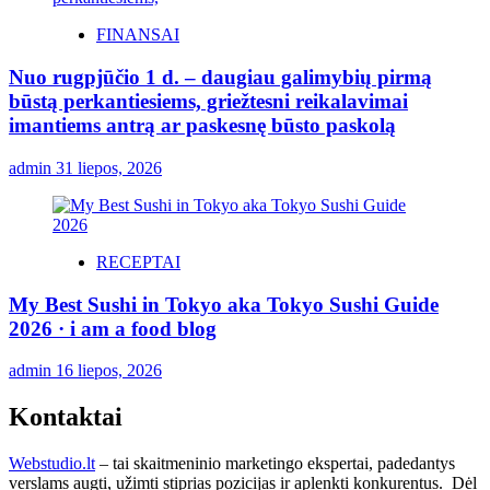
FINANSAI
Nuo rugpjūčio 1 d. – daugiau galimybių pirmą
būstą perkantiesiems, griežtesni reikalavimai
imantiems antrą ar paskesnę būsto paskolą
admin
31 liepos, 2026
RECEPTAI
My Best Sushi in Tokyo aka Tokyo Sushi Guide
2026 · i am a food blog
admin
16 liepos, 2026
Kontaktai
Webstudio.lt
– tai skaitmeninio marketingo ekspertai, padedantys
verslams augti, užimti stiprias pozicijas ir aplenkti konkurentus. Dėl