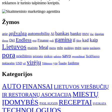
reklamos ir turinio talpinimo kreiptis.
Žymos
apžvalga
bankas
automobilių
banko
apie
Aš
daugiau
BMW
dar
gamina
Endless
kaip
kad
Dėl
iš
Finansų
esu
jūsų
gali
dieną
Lietuvos
Meal
mėn
maisto
mln
metų
moliūgų
naują
paslaugų
pora
savo
priežiūros
pristato
rinkos
TechNuovo
salotos
sprendimai
virėjų
USD
yra
žaidimų
tinklaraštis
Šiaulių
už
Vištienos
Kategorijos
AUTO
FINANSAI
LIETUVOS VIEŠBUČIŲ
MIESTŲ
IR RESTORANŲ ASOCIACIJA
ĮDOMYBĖS
RECEPTAI
PASLAUGOS
SVEIKATA
TECHNOLOGIJOS