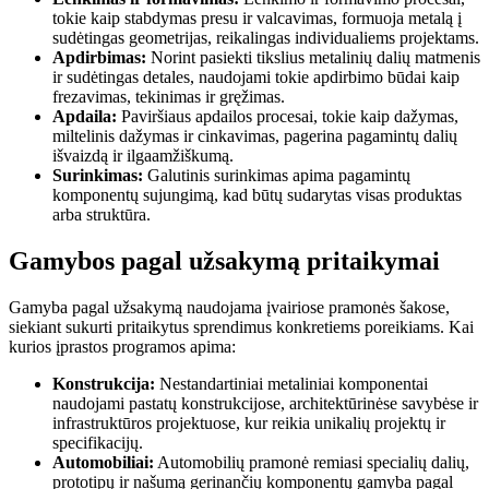
tokie kaip stabdymas presu ir valcavimas, formuoja metalą į
sudėtingas geometrijas, reikalingas individualiems projektams.
Apdirbimas:
Norint pasiekti tikslius metalinių dalių matmenis
ir sudėtingas detales, naudojami tokie apdirbimo būdai kaip
frezavimas, tekinimas ir gręžimas.
Apdaila:
Paviršiaus apdailos procesai, tokie kaip dažymas,
miltelinis dažymas ir cinkavimas, pagerina pagamintų dalių
išvaizdą ir ilgaamžiškumą.
Surinkimas:
Galutinis surinkimas apima pagamintų
komponentų sujungimą, kad būtų sudarytas visas produktas
arba struktūra.
Gamybos pagal užsakymą pritaikymai
Gamyba pagal užsakymą naudojama įvairiose pramonės šakose,
siekiant sukurti pritaikytus sprendimus konkretiems poreikiams. Kai
kurios įprastos programos apima:
Konstrukcija:
Nestandartiniai metaliniai komponentai
naudojami pastatų konstrukcijose, architektūrinėse savybėse ir
infrastruktūros projektuose, kur reikia unikalių projektų ir
specifikacijų.
Automobiliai:
Automobilių pramonė remiasi specialių dalių,
prototipų ir našumą gerinančių komponentų gamyba pagal