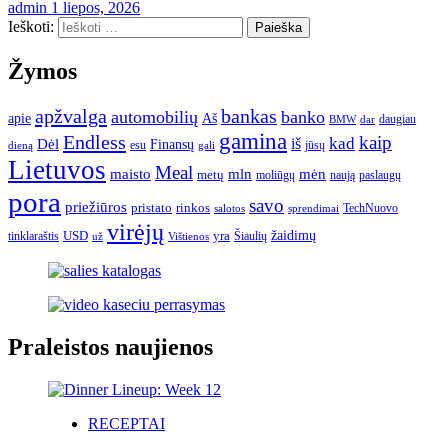
admin
1 liepos, 2026
Ieškoti:
Žymos
apžvalga
bankas
automobilių
banko
apie
Aš
daugiau
BMW
dar
gamina
Endless
kaip
kad
Dėl
iš
Finansų
esu
jūsų
gali
dieną
Lietuvos
Meal
mėn
maisto
mln
metų
moliūgų
naują
paslaugų
pora
savo
priežiūros
pristato
rinkos
TechNuovo
salotos
sprendimai
virėjų
USD
yra
žaidimų
tinklaraštis
Šiaulių
už
Vištienos
Praleistos naujienos
RECEPTAI