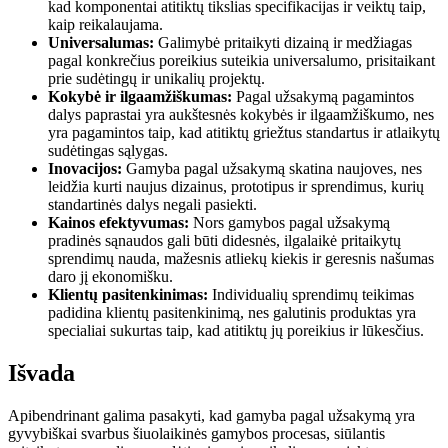
kad komponentai atitiktų tikslias specifikacijas ir veiktų taip,
kaip reikalaujama.
Universalumas:
Galimybė pritaikyti dizainą ir medžiagas
pagal konkrečius poreikius suteikia universalumo, prisitaikant
prie sudėtingų ir unikalių projektų.
Kokybė ir ilgaamžiškumas:
Pagal užsakymą pagamintos
dalys paprastai yra aukštesnės kokybės ir ilgaamžiškumo, nes
yra pagamintos taip, kad atitiktų griežtus standartus ir atlaikytų
sudėtingas sąlygas.
Inovacijos:
Gamyba pagal užsakymą skatina naujoves, nes
leidžia kurti naujus dizainus, prototipus ir sprendimus, kurių
standartinės dalys negali pasiekti.
Kainos efektyvumas:
Nors gamybos pagal užsakymą
pradinės sąnaudos gali būti didesnės, ilgalaikė pritaikytų
sprendimų nauda, ​​mažesnis atliekų kiekis ir geresnis našumas
daro jį ekonomišku.
Klientų pasitenkinimas:
Individualių sprendimų teikimas
padidina klientų pasitenkinimą, nes galutinis produktas yra
specialiai sukurtas taip, kad atitiktų jų poreikius ir lūkesčius.
Išvada
Apibendrinant galima pasakyti, kad gamyba pagal užsakymą yra
gyvybiškai svarbus šiuolaikinės gamybos procesas, siūlantis