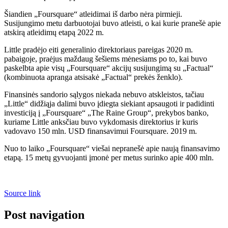
Šiandien „Foursquare“ atleidimai iš darbo nėra pirmieji.
Susijungimo metu darbuotojai buvo atleisti, o kai kurie pranešė apie
atskirą atleidimų etapą 2022 m.
Little pradėjo eiti generalinio direktoriaus pareigas 2020 m.
pabaigoje, praėjus maždaug šešiems mėnesiams po to, kai buvo
paskelbta apie visų „Foursquare“ akcijų susijungimą su „Factual“
(kombinuota apranga atsisakė „Factual“ prekės ženklo).
Finansinės sandorio sąlygos niekada nebuvo atskleistos, tačiau
„Little“ didžiąja dalimi buvo įdiegta siekiant apsaugoti ir padidinti
investiciją į „Foursquare“ „The Raine Group“, prekybos banko,
kuriame Little anksčiau buvo vykdomasis direktorius ir kuris
vadovavo 150 mln. USD finansavimui Foursquare. 2019 m.
Nuo to laiko „Foursquare“ viešai nepranešė apie naują finansavimo
etapą. 15 metų gyvuojanti įmonė per metus surinko apie 400 mln.
Source link
Post navigation