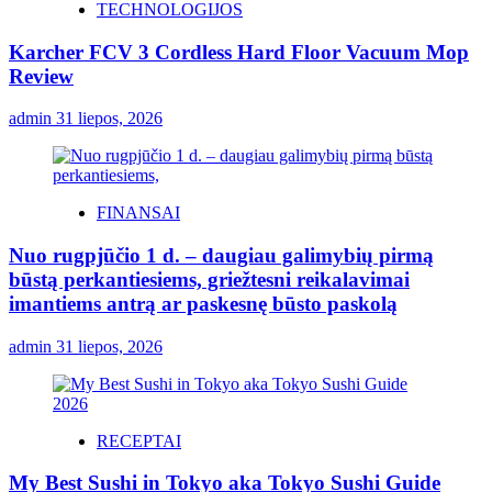
TECHNOLOGIJOS
Karcher FCV 3 Cordless Hard Floor Vacuum Mop
Review
admin
31 liepos, 2026
FINANSAI
Nuo rugpjūčio 1 d. – daugiau galimybių pirmą
būstą perkantiesiems, griežtesni reikalavimai
imantiems antrą ar paskesnę būsto paskolą
admin
31 liepos, 2026
RECEPTAI
My Best Sushi in Tokyo aka Tokyo Sushi Guide