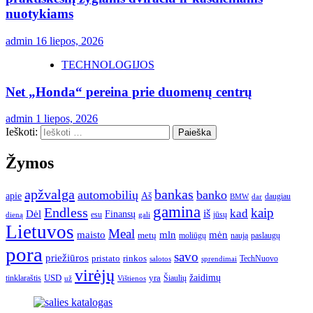
nuotykiams
admin
16 liepos, 2026
TECHNOLOGIJOS
Net „Honda“ pereina prie duomenų centrų
admin
1 liepos, 2026
Ieškoti:
Žymos
apžvalga
bankas
automobilių
banko
apie
Aš
daugiau
BMW
dar
gamina
Endless
kaip
kad
Dėl
iš
Finansų
esu
jūsų
gali
dieną
Lietuvos
Meal
mėn
maisto
mln
metų
moliūgų
naują
paslaugų
pora
savo
priežiūros
pristato
rinkos
TechNuovo
salotos
sprendimai
virėjų
USD
yra
žaidimų
tinklaraštis
Šiaulių
už
Vištienos