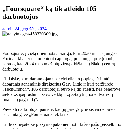
„Foursquare“ ką tik atleido 105
darbuotojus
admin
24 gegužės, 2024
Foursquare, į vietą orientuota apranga, kuri 2020 m. susijungė su
Factual, kita į vietą orientuota apranga, prisijungia prie įmonių
parado, kad 2024 m. sumažintų vieną didžiausių išlaidų centrų –
darbuotojų.
El. laiške, kurį darbuotojams ketvirtadienio popietę išsiuntė
dabartinis generalinis direktorius Gary Little ir kurį peržiūrėjo
„TechCrunch“, 105 darbuotojai buvo ką tik atleisti, nes bendrovė
siekia „supaprastinti“ savo veiklą ir „pastatyti įmonei tvaresnį
finansinį pagrindą“.
Paveikti darbuotojai pamatė, kad jų prieiga prie sistemos buvo
pašalinta gavę „Foursquare“ el. laišką.
Little'as nepateikė prašymo pakomentuoti iki šio įrašo paskelbimo