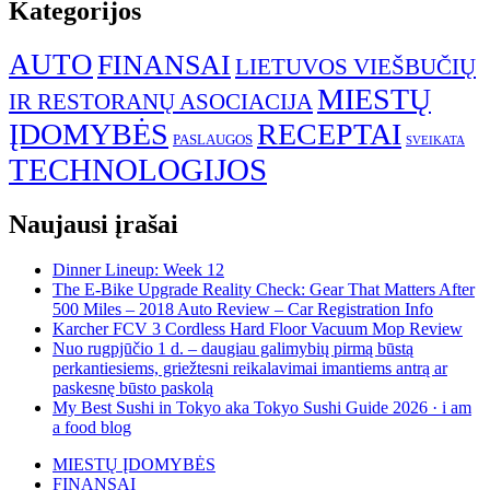
Kategorijos
AUTO
FINANSAI
LIETUVOS VIEŠBUČIŲ
MIESTŲ
IR RESTORANŲ ASOCIACIJA
ĮDOMYBĖS
RECEPTAI
PASLAUGOS
SVEIKATA
TECHNOLOGIJOS
Naujausi įrašai
Dinner Lineup: Week 12
The E-Bike Upgrade Reality Check: Gear That Matters After
500 Miles – 2018 Auto Review – Car Registration Info
Karcher FCV 3 Cordless Hard Floor Vacuum Mop Review
Nuo rugpjūčio 1 d. – daugiau galimybių pirmą būstą
perkantiesiems, griežtesni reikalavimai imantiems antrą ar
paskesnę būsto paskolą
My Best Sushi in Tokyo aka Tokyo Sushi Guide 2026 · i am
a food blog
MIESTŲ ĮDOMYBĖS
FINANSAI