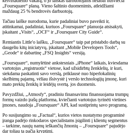
ketvirtadienio vakarą, o jo laiškas darbuotojams nelabai nušviečia
„Foursquare“ planą. Vieno šaltinio duomenimis, atleidžiami
maždaug 25 % bendrovės darbuotojų.
Tačiau laiške nurodoma, kurie padaliniai buvo paveikti ir,
atitinkamai, padaliniai, kuriuos „Foursquare“ planuoja atsisakyti,
įskaitant „Visits“, „OCF“ ir „Foursquare City Guide“.
Remiantis Little'o laišku, „Foursquare“ taip pat pristabdo darbą su
daugeliu kitų iniciatyvų, įskaitant „Mobile Developers Tools“,
„Geode“ ir dabartinę „FSQ Insights“ versiją.
„Foursquare“, numylėtinė ankstesniais „iPhone“ laikais, kviesdama
vartotojus „registruotis“ vietose, kad užsidirbtų ženklelių, ir kuri,
siekdama paskatinti savo verslą, priklausė nuo hiperlokalinių
skelbimų pajamų, vėliau išsivystė į verslo technologijų įmonę, kuri
mato prekių ženklų ir leidėjų svertą. jos duomenis.
Pavyzdžiui, „Atmosfy“, pradiniu finansavimu finansuojama trumpų
formų vaizdo įrašų platforma, kviečianti vartotojus tyrinėti vietines
įmones, naudoja „Foursquare“ API, kad sustiprintų savo programą.
Po susijungimo su „Factual“, kurios vietos nustatymo programinė
įranga padėjo rinkodaros specialistams įsigilinti į klientų segmentus
– tarkime, naujų namų ieškančių žmonių – „Foursquare“ pajudėjo
dar toliau ta pačia kryptimi.