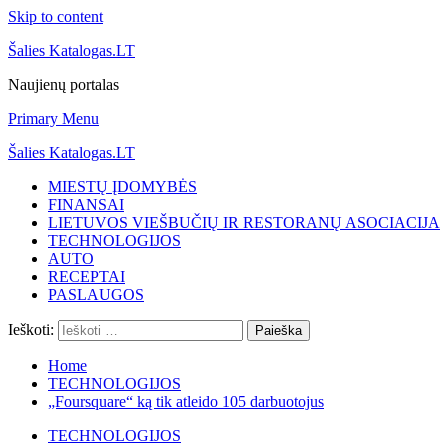
Skip to content
Šalies Katalogas.LT
Naujienų portalas
Primary Menu
Šalies Katalogas.LT
MIESTŲ ĮDOMYBĖS
FINANSAI
LIETUVOS VIEŠBUČIŲ IR RESTORANŲ ASOCIACIJA
TECHNOLOGIJOS
AUTO
RECEPTAI
PASLAUGOS
Ieškoti:
Home
TECHNOLOGIJOS
„Foursquare“ ką tik atleido 105 darbuotojus
TECHNOLOGIJOS