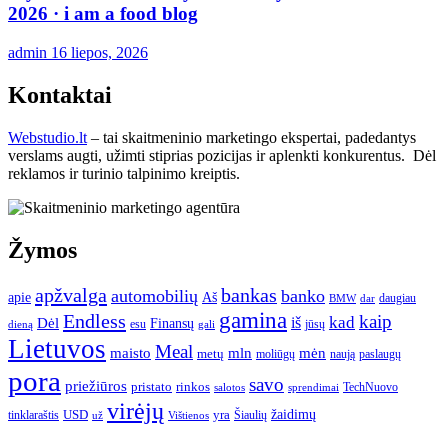
2026 · i am a food blog
admin
16 liepos, 2026
Kontaktai
Webstudio.lt
– tai skaitmeninio marketingo ekspertai, padedantys
verslams augti, užimti stiprias pozicijas ir aplenkti konkurentus. Dėl
reklamos ir turinio talpinimo kreiptis.
Žymos
apžvalga
bankas
automobilių
banko
apie
Aš
daugiau
BMW
dar
gamina
Endless
kaip
kad
Dėl
iš
Finansų
esu
jūsų
gali
dieną
Lietuvos
Meal
mėn
maisto
mln
metų
moliūgų
naują
paslaugų
pora
savo
priežiūros
pristato
rinkos
TechNuovo
salotos
sprendimai
virėjų
USD
yra
žaidimų
tinklaraštis
Šiaulių
už
Vištienos