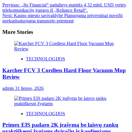
Previous:
„Jio Financial“ padalinys nupirks 4,32 mlrd. USD vertės
telekomunikacijų įrangos iš „Reliance Retail“.
Next:
Kauno miesto savivaldybė Planuojama priverstinai nuvežti
neeksploatuojama transporto priemonė
More Stories
TECHNOLOGIJOS
Karcher FCV 3 Cordless Hard Floor Vacuum Mop
Review
admin
31 liepos, 2026
TECHNOLOGIJOS
Primex EIS padaro 2K įrašymą be laisvų rankų
praktiškesnį žygiams dviračiu ir kasdieniams