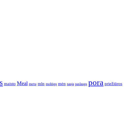
pora
s
Meal
mėn
maisto
mln
priežiūros
metų
moliūgų
naują
paslaugų