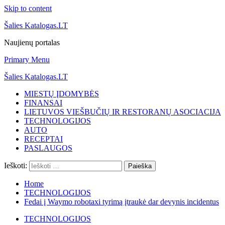
Skip to content
Šalies Katalogas.LT
Naujienų portalas
Primary Menu
Šalies Katalogas.LT
MIESTŲ ĮDOMYBĖS
FINANSAI
LIETUVOS VIEŠBUČIŲ IR RESTORANŲ ASOCIACIJA
TECHNOLOGIJOS
AUTO
RECEPTAI
PASLAUGOS
Ieškoti:
Home
TECHNOLOGIJOS
Fedai į Waymo robotaxi tyrimą įtraukė dar devynis incidentus
TECHNOLOGIJOS