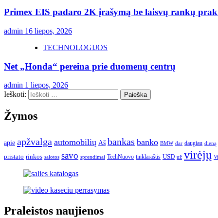
Primex EIS padaro 2K įrašymą be laisvų rankų prakt
admin
16 liepos, 2026
TECHNOLOGIJOS
Net „Honda“ pereina prie duomenų centrų
admin
1 liepos, 2026
Ieškoti:
Žymos
apžvalga
bankas
automobilių
banko
apie
Aš
daugiau
BMW
dar
dieną
virėjų
savo
pristato
rinkos
USD
TechNuovo
tinklaraštis
salotos
sprendimai
už
V
Praleistos naujienos