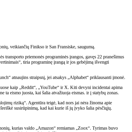
onių, veikiančių Finikso ir San Fransiske, saugumą.
nės transporto priemonės programinės įrangos, gavęs 22 pranešimus
rtinimais“, tiria programinę įrangą ir jos gebėjimą išvengti
ch“ atnaujins straipsnį, jei atsakys „Alphabet“ priklausanti įmonė.
okiuose kaip „Reddit“, „YouTube“ ir X. Kiti devyni incidentai apima
ta eismo juosta, kai šalia atvažiuoja eismas. ir į statybų zonas.
alojimų riziką“. Agentūra teigė, kad nors jai nėra žinoma apie
reiškė susirūpinimą, kad kai kurie iš jų įvyko šalia pėsčiųjų.
iemonių, kurias valdo „Amazon“ remiamas „Zoox“. Tyrimas buvo