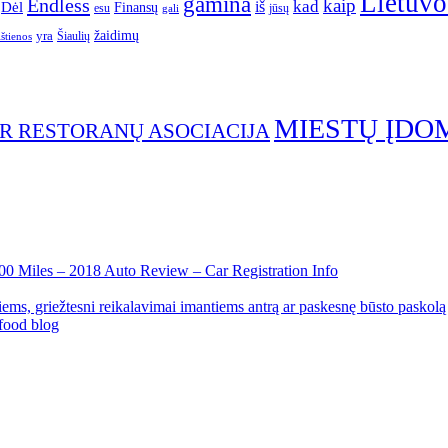
Lietuvo
gamina
Endless
kaip
kad
Dėl
iš
Finansų
esu
jūsų
gali
yra
žaidimų
Šiaulių
ištienos
MIESTŲ ĮDO
IR RESTORANŲ ASOCIACIJA
00 Miles – 2018 Auto Review – Car Registration Info
ems, griežtesni reikalavimai imantiems antrą ar paskesnę būsto paskolą
food blog