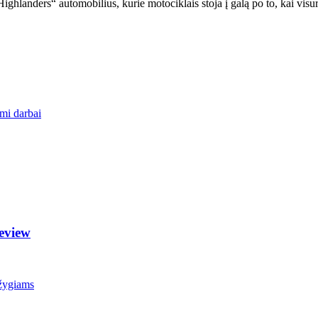
landers“ automobilius, kurie motociklais stoja į galą po to, kai visure
mi darbai
eview