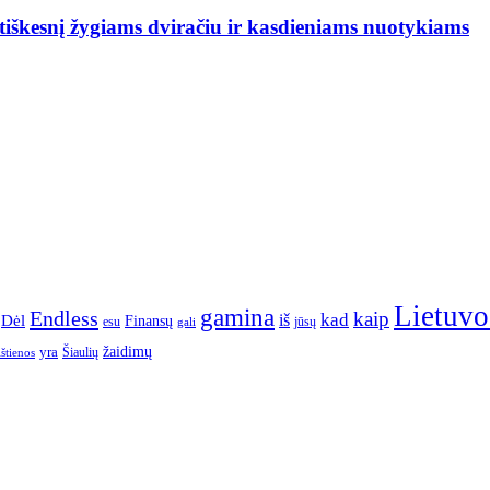
iškesnį žygiams dviračiu ir kasdieniams nuotykiams
Lietuvo
gamina
Endless
kaip
kad
Dėl
iš
Finansų
esu
jūsų
gali
yra
žaidimų
Šiaulių
ištienos