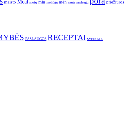
pora
s
Meal
mėn
maisto
mln
priežiūros
metų
moliūgų
naują
paslaugų
MYBĖS
RECEPTAI
PASLAUGOS
SVEIKATA