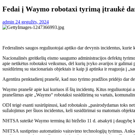
Fedai į Waymo robotaxi tyrimą įtraukė dar
admin
24 gegužės, 2024
Federalinės saugos reguliuotojai aptiko dar devynis incidentus, kurie
Nacionalinės greitkelių eismo saugumo administracijos defektų tyri
apie netikėtus robotaksi veiksmus, dėl kurių įvyko avarijos ir galimai
susidūrimų su stacionariais objektais ir kaip ji aptinka ir reaguoja į 
Agentūra penktadienį pranešė, kad nuo tyrimo pradžios pridėjo dar de
Waymo pranešė apie kai kuriuos iš šių incidentų. Kitus reguliuotojai a
pranešimus apie „Waymo“ robotaksi susidūrimą su vartais, komunalinių p
ODI teigė esanti susirūpinusi, kad robotaksis „pasirodydamas toks neti
sužalojimus per šiuos incidentus, keli susidūrimai su matomais objektai
NHTSA suteikė Waymo terminą iki birželio 11 d. atsakyti į daugybę kl
NHTSA sustiprino automatinio vairavimo technologijų tyrimus. Anks