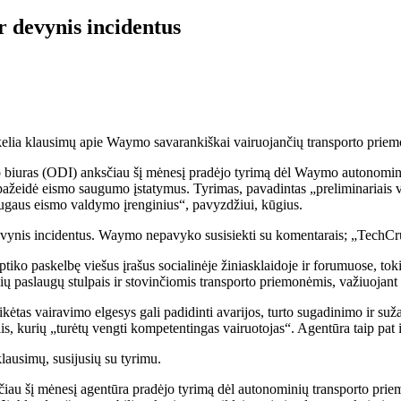
 devynis incidentus
 kelia klausimų apie Waymo savarankiškai vairuojančių transporto priem
mo biuras (ODI) anksčiau šį mėnesį pradėjo tyrimą dėl Waymo autonomi
 pažeidė eismo saugumo įstatymus. Tyrimas, pavadintas „preliminariais ve
„saugaus eismo valdymo įrenginius“, pavyzdžiui, kūgius.
vynis incidentus. Waymo nepavyko susisiekti su komentarais; „TechCrun
ptiko paskelbę viešus įrašus socialinėje žiniasklaidoje ir forumuose, t
aslaugų stulpais ir stovinčiomis transporto priemonėmis, važiuojant ne 
kėtas vairavimo elgesys gali padidinti avarijos, turto sugadinimo ir suž
s, kurių „turėtų vengti kompetentingas vairuotojas“. Agentūra taip pat iš
ausimų, susijusių su tyrimu.
čiau šį mėnesį agentūra pradėjo tyrimą dėl autonominių transporto pr