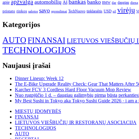
apžvalga
bankas
automobilių
banko
apie
Aš
daugiau
BMW
dar
dieną
virėjų
savo
pristato
rinkos
USD
TechNuovo
tinklaraštis
salotos
sprendimai
už
V
Kategorijos
AUTO
FINANSAI
LIETUVOS VIEŠBUČIŲ 
TECHNOLOGIJOS
Naujausi įrašai
Dinner Lineup: Week 12
The E-Bike Upgrade Reality Check: Gear That Matters After 5
Karcher FCV 3 Cordless Hard Floor Vacuum Mop Review
Nuo rugpjūčio 1 d. – daugiau galimybių pirmą būstą perkantiesi
My Best Sushi in Tokyo aka Tokyo Sushi Guide 2026 · i am a 
MIESTŲ ĮDOMYBĖS
FINANSAI
LIETUVOS VIEŠBUČIŲ IR RESTORANŲ ASOCIACIJA
TECHNOLOGIJOS
AUTO