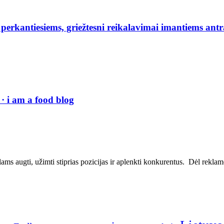
erkantiesiems, griežtesni reikalavimai imantiems antr
· i am a food blog
ms augti, užimti stiprias pozicijas ir aplenkti konkurentus. Dėl reklamos