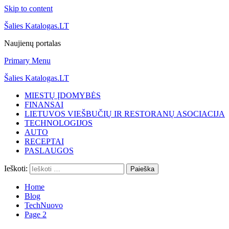
Skip to content
Šalies Katalogas.LT
Naujienų portalas
Primary Menu
Šalies Katalogas.LT
MIESTŲ ĮDOMYBĖS
FINANSAI
LIETUVOS VIEŠBUČIŲ IR RESTORANŲ ASOCIACIJA
TECHNOLOGIJOS
AUTO
RECEPTAI
PASLAUGOS
Ieškoti:
Home
Blog
TechNuovo
Page 2