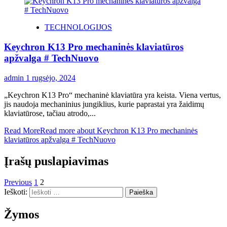
TECHNOLOGIJOS
Keychron K13 Pro mechaninės klaviatūros
apžvalga # TechNuovo
admin
1 rugsėjo, 2024
„Keychron K13 Pro“ mechaninė klaviatūra yra keista. Viena vertus,
jis naudoja mechaninius jungiklius, kurie paprastai yra žaidimų
klaviatūrose, tačiau atrodo,...
Read More
Read more about Keychron K13 Pro mechaninės
klaviatūros apžvalga # TechNuovo
Įrašų puslapiavimas
Previous
1
2
Ieškoti:
Žymos