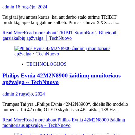
admin
16 rugsėjo, 2024
Taigi tai jau antras kartas, kai ant darbo stalo turime TRIBIT
produktą, apie kurį galime kalbėti. Pirmasis buvo XXX… ir...
Read More
Read more about TRIBIT StormBox 2 Bluetooth
garsiakalbių apžvalga │ TechNuovo
TECHNOLOGIJOS
Philips Evnia 42M2N8900 žaidimų monitoriaus
apžvalga ~ TechNuovo
admin
2 rugsėjo, 2024
Trumpas Tai yra „Philips Evnia 42M2N8900“, didelis šio modelio
numeris. Tai 42 colių OLED skydelis su 4K raiška, 138 Hz...
Read More
Read more about Philips Evnia 42M2N8900 žaidimų
monitoriaus apžvalga ~ TechNuovo