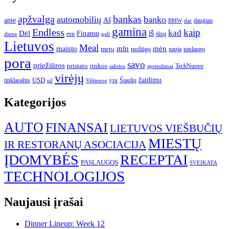
apžvalga
bankas
automobilių
banko
apie
Aš
daugiau
BMW
dar
gamina
Endless
kaip
kad
Dėl
iš
Finansų
esu
jūsų
gali
dieną
Lietuvos
Meal
mėn
maisto
mln
metų
moliūgų
naują
paslaugų
pora
savo
priežiūros
pristato
rinkos
TechNuovo
salotos
sprendimai
virėjų
USD
yra
žaidimų
tinklaraštis
Šiaulių
už
Vištienos
Kategorijos
AUTO
FINANSAI
LIETUVOS VIEŠBUČIŲ
MIESTŲ
IR RESTORANŲ ASOCIACIJA
ĮDOMYBĖS
RECEPTAI
PASLAUGOS
SVEIKATA
TECHNOLOGIJOS
Naujausi įrašai
Dinner Lineup: Week 12