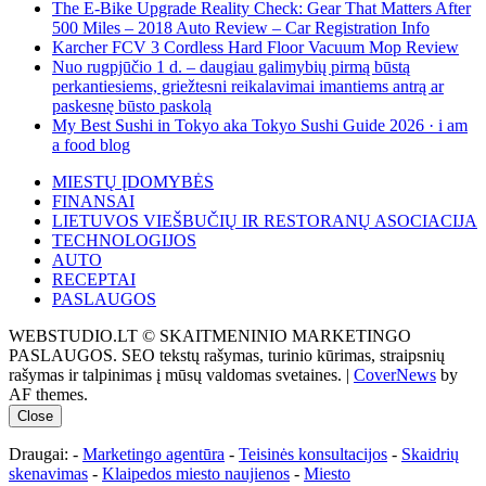
The E-Bike Upgrade Reality Check: Gear That Matters After
500 Miles – 2018 Auto Review – Car Registration Info
Karcher FCV 3 Cordless Hard Floor Vacuum Mop Review
Nuo rugpjūčio 1 d. – daugiau galimybių pirmą būstą
perkantiesiems, griežtesni reikalavimai imantiems antrą ar
paskesnę būsto paskolą
My Best Sushi in Tokyo aka Tokyo Sushi Guide 2026 · i am
a food blog
MIESTŲ ĮDOMYBĖS
FINANSAI
LIETUVOS VIEŠBUČIŲ IR RESTORANŲ ASOCIACIJA
TECHNOLOGIJOS
AUTO
RECEPTAI
PASLAUGOS
WEBSTUDIO.LT © SKAITMENINIO MARKETINGO
PASLAUGOS. SEO tekstų rašymas, turinio kūrimas, straipsnių
rašymas ir talpinimas į mūsų valdomas svetaines.
|
CoverNews
by
AF themes.
Close
Draugai: -
Marketingo agentūra
-
Teisinės konsultacijos
-
Skaidrių
skenavimas
-
Klaipedos miesto naujienos
-
Miesto