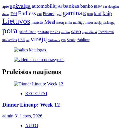
apžvalga
bankas
automobilių
banko
apie
Aš
daugiau
BMW
dar
gamina
Endless
kaip
kad
Dėl
iš
Finansų
esu
jūsų
gali
dieną
Lietuvos
Meal
mėn
maisto
mln
metų
moliūgų
naują
paslaugų
pora
savo
priežiūros
pristato
rinkos
TechNuovo
salotos
sprendimai
virėjų
USD
yra
žaidimų
tinklaraštis
Šiaulių
už
Vištienos
Praleistos naujienos
RECEPTAI
Dinner Lineup: Week 12
admin
31 liepos, 2026
AUTO