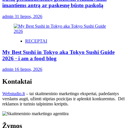
imantiems antrą ar paskesnę būsto paskolą
admin
31 liepos, 2026
RECEPTAI
My Best Sushi in Tokyo aka Tokyo Sushi Guide
2026 · i am a food blog
admin
16 liepos, 2026
Kontaktai
Webstudio.lt
– tai skaitmeninio marketingo ekspertai, padedantys
verslams augti, užimti stiprias pozicijas ir aplenkti konkurentus. Dėl
reklamos ir turinio talpinimo kreiptis.
Žymos