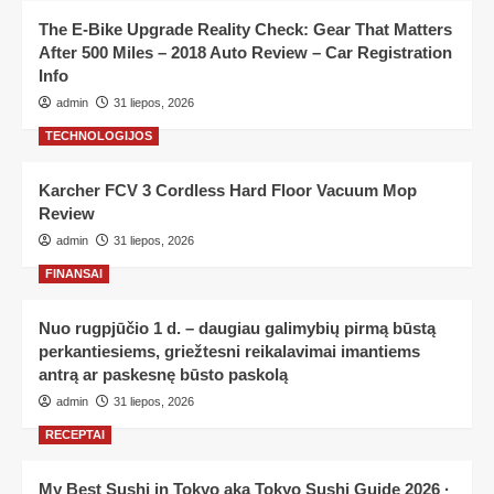
The E-Bike Upgrade Reality Check: Gear That Matters
After 500 Miles – 2018 Auto Review – Car Registration
Info
admin
31 liepos, 2026
TECHNOLOGIJOS
Karcher FCV 3 Cordless Hard Floor Vacuum Mop
Review
admin
31 liepos, 2026
FINANSAI
Nuo rugpjūčio 1 d. – daugiau galimybių pirmą būstą
perkantiesiems, griežtesni reikalavimai imantiems
antrą ar paskesnę būsto paskolą
admin
31 liepos, 2026
RECEPTAI
My Best Sushi in Tokyo aka Tokyo Sushi Guide 2026 ·