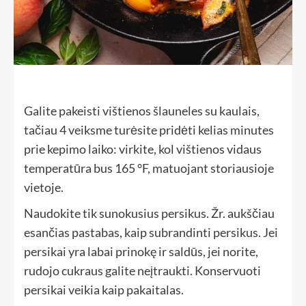
Galite pakeisti vištienos šlauneles su kaulais,
tačiau 4 veiksme turėsite pridėti kelias minutes
prie kepimo laiko: virkite, kol vištienos vidaus
temperatūra bus 165 °F, matuojant storiausioje
vietoje.
Naudokite tik sunokusius persikus. Žr. aukščiau
esančias pastabas, kaip subrandinti persikus. Jei
persikai yra labai prinokę ir saldūs, jei norite,
rudojo cukraus galite neįtraukti. Konservuoti
persikai veikia kaip pakaitalas.