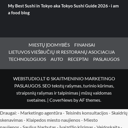
My Best Sushi in Tokyo aka Tokyo Sushi Guide 2026 · i am
a food blog
MIESTŲ ĮDOMYBĖS
FINANSAI
LIETUVOS VIEŠBUČIŲ IR RESTORANŲ ASOCIACIJA
TECHNOLOGIJOS
AUTO
RECEPTAI
PASLAUGOS
WEBSTUDIO.LT © SKAITMENINIO MARKETINGO
PASLAUGOS. SEO tekstų rašymas, turinio kūrimas,
straipsnių rašymas ir talpinimas į mūsų valdomas
svetaines.
|
CoverNews
by AF themes.
Draugai: -
Marketingo agentūra
-
Teisinės konsultacijos
-
Skaidrių
skenavimas
-
Klaipedos miesto naujienos
-
Miesto
naujienos
-
Saulius Narbutas
-
Įvaizdžio kūrimas
-
Veidoskaita
-