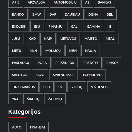
APIE
APŽVALGA
AUTOMOBILIŲ
AŠ
BANKAS
BANKO
BMW
DAR
DAUGIAU
DIENĄ
DĖL
ENDLESS
ESU
FINANSŲ
GALI
GAMINA
IŠ
JŪSŲ
KAD
KAIP
LIETUVOS
MAISTO
MEAL
METŲ
MLN
MOLIŪGŲ
MĖN
NAUJĄ
PASLAUGŲ
PORA
PRIEŽIŪROS
PRISTATO
RINKOS
SALOTOS
SAVO
SPRENDIMAI
TECHNUOVO
TINKLARAŠTIS
USD
UŽ
VIRĖJŲ
VIŠTIENOS
YRA
ŠIAULIŲ
ŽAIDIMŲ
Kategorijos
AUTO
FINANSAI