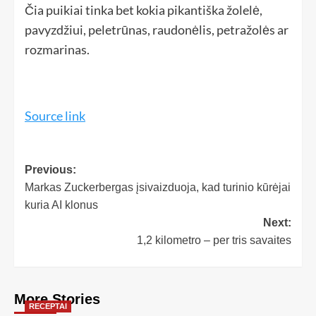
Čia puikiai tinka bet kokia pikantiška žolelė,
pavyzdžiui, peletrūnas, raudonėlis, petražolės ar
rozmarinas.
Source link
Previous:
Markas Zuckerbergas įsivaizduoja, kad turinio kūrėjai
kuria AI klonus
Next:
1,2 kilometro – per tris savaites
More Stories
RECEPTAI