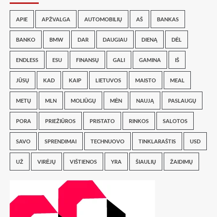
APIE
APŽVALGA
AUTOMOBILIŲ
AŠ
BANKAS
BANKO
BMW
DAR
DAUGIAU
DIENĄ
DĖL
ENDLESS
ESU
FINANSŲ
GALI
GAMINA
IŠ
JŪSŲ
KAD
KAIP
LIETUVOS
MAISTO
MEAL
METŲ
MLN
MOLIŪGŲ
MĖN
NAUJĄ
PASLAUGŲ
PORA
PRIEŽIŪROS
PRISTATO
RINKOS
SALOTOS
SAVO
SPRENDIMAI
TECHNUOVO
TINKLARAŠTIS
USD
UŽ
VIRĖJŲ
VIŠTIENOS
YRA
ŠIAULIŲ
ŽAIDIMŲ