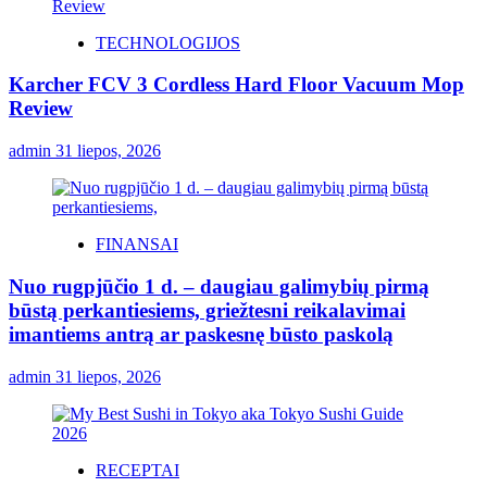
TECHNOLOGIJOS
Karcher FCV 3 Cordless Hard Floor Vacuum Mop
Review
admin
31 liepos, 2026
FINANSAI
Nuo rugpjūčio 1 d. – daugiau galimybių pirmą
būstą perkantiesiems, griežtesni reikalavimai
imantiems antrą ar paskesnę būsto paskolą
admin
31 liepos, 2026
RECEPTAI