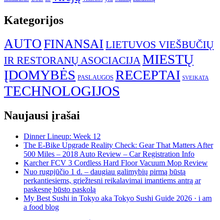
Kategorijos
AUTO
FINANSAI
LIETUVOS VIEŠBUČIŲ
MIESTŲ
IR RESTORANŲ ASOCIACIJA
ĮDOMYBĖS
RECEPTAI
PASLAUGOS
SVEIKATA
TECHNOLOGIJOS
Naujausi įrašai
Dinner Lineup: Week 12
The E-Bike Upgrade Reality Check: Gear That Matters After
500 Miles – 2018 Auto Review – Car Registration Info
Karcher FCV 3 Cordless Hard Floor Vacuum Mop Review
Nuo rugpjūčio 1 d. – daugiau galimybių pirmą būstą
perkantiesiems, griežtesni reikalavimai imantiems antrą ar
paskesnę būsto paskolą
My Best Sushi in Tokyo aka Tokyo Sushi Guide 2026 · i am
a food blog