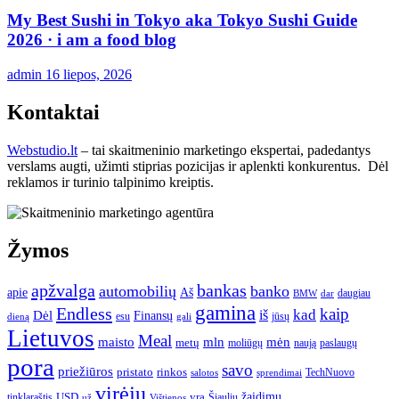
My Best Sushi in Tokyo aka Tokyo Sushi Guide
2026 · i am a food blog
admin
16 liepos, 2026
Kontaktai
Webstudio.lt
– tai skaitmeninio marketingo ekspertai, padedantys
verslams augti, užimti stiprias pozicijas ir aplenkti konkurentus. Dėl
reklamos ir turinio talpinimo kreiptis.
Žymos
apžvalga
bankas
automobilių
banko
apie
Aš
daugiau
BMW
dar
gamina
Endless
kaip
kad
Dėl
iš
Finansų
esu
jūsų
gali
dieną
Lietuvos
Meal
mėn
maisto
mln
metų
moliūgų
naują
paslaugų
pora
savo
priežiūros
pristato
rinkos
TechNuovo
salotos
sprendimai
virėjų
USD
yra
žaidimų
tinklaraštis
Šiaulių
už
Vištienos