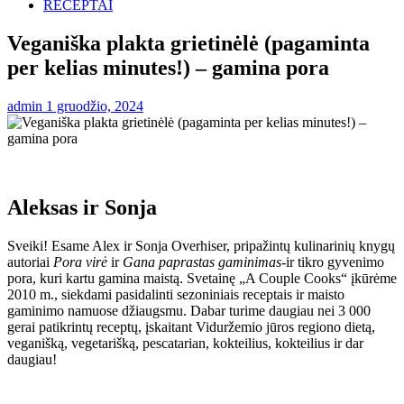
RECEPTAI
Veganiška plakta grietinėlė (pagaminta
per kelias minutes!) – gamina pora
admin
1 gruodžio, 2024
Aleksas ir Sonja
Sveiki! Esame Alex ir Sonja Overhiser, pripažintų kulinarinių knygų
autoriai
Pora virė
ir
Gana paprastas gaminimas
-ir tikro gyvenimo
pora, kuri kartu gamina maistą. Svetainę „A Couple Cooks“ įkūrėme
2010 m., siekdami pasidalinti sezoniniais receptais ir maisto
gaminimo namuose džiaugsmu. Dabar turime daugiau nei 3 000
gerai patikrintų receptų, įskaitant Viduržemio jūros regiono dietą,
veganišką, vegetarišką, pescatarian, kokteilius, kokteilius ir dar
daugiau!