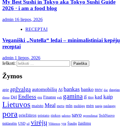
My Best Sushi in Tokyo aka Tokyo Sushi Guide
2026 · i am a food blog
admin
16 liepos, 2026
RECEPTAI
Veganiški „Nutella“ ledai – minimalistiniai kepėjų
receptai
admin
1 liepos, 2026
Ieškoti:
Žymos
apžvalga
bankas
automobilių
banko
apie
Aš
daugiau
BMW
dar
gamina
Endless
kaip
kad
Dėl
iš
Finansų
esu
jūsų
gali
dieną
Lietuvos
Meal
mėn
maisto
mln
metų
moliūgų
naują
paslaugų
pora
savo
priežiūros
pristato
rinkos
TechNuovo
salotos
sprendimai
virėjų
USD
yra
žaidimų
tinklaraštis
Šiaulių
už
Vištienos