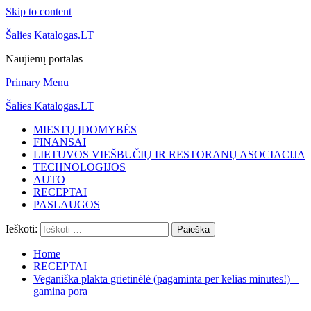
Skip to content
Šalies Katalogas.LT
Naujienų portalas
Primary Menu
Šalies Katalogas.LT
MIESTŲ ĮDOMYBĖS
FINANSAI
LIETUVOS VIEŠBUČIŲ IR RESTORANŲ ASOCIACIJA
TECHNOLOGIJOS
AUTO
RECEPTAI
PASLAUGOS
Ieškoti:
Home
RECEPTAI
Veganiška plakta grietinėlė (pagaminta per kelias minutes!) –
gamina pora