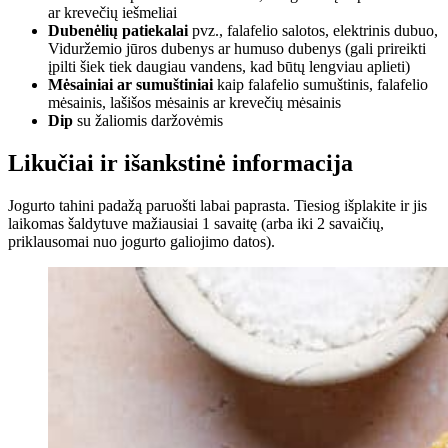
ar krevečių iešmeliai
Dubenėlių patiekalai
pvz., falafelio salotos, elektrinis dubuo,
Viduržemio jūros dubenys ar humuso dubenys (gali prireikti
įpilti šiek tiek daugiau vandens, kad būtų lengviau aplieti)
Mėsainiai ar sumuštiniai
kaip falafelio sumuštinis, falafelio
mėsainis, lašišos mėsainis ar krevečių mėsainis
Dip
su žaliomis daržovėmis
Likučiai ir išankstinė informacija
Jogurto tahini padažą paruošti labai paprasta. Tiesiog išplakite ir jis
laikomas šaldytuve mažiausiai 1 savaitę (arba iki 2 savaičių,
priklausomai nuo jogurto galiojimo datos).