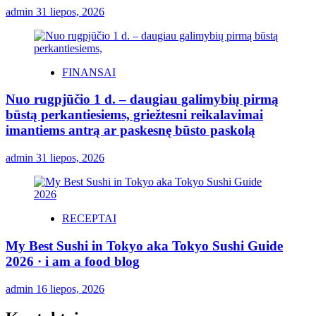
admin
31 liepos, 2026
FINANSAI
Nuo rugpjūčio 1 d. – daugiau galimybių pirmą
būstą perkantiesiems, griežtesni reikalavimai
imantiems antrą ar paskesnę būsto paskolą
admin
31 liepos, 2026
RECEPTAI
My Best Sushi in Tokyo aka Tokyo Sushi Guide
2026 · i am a food blog
admin
16 liepos, 2026