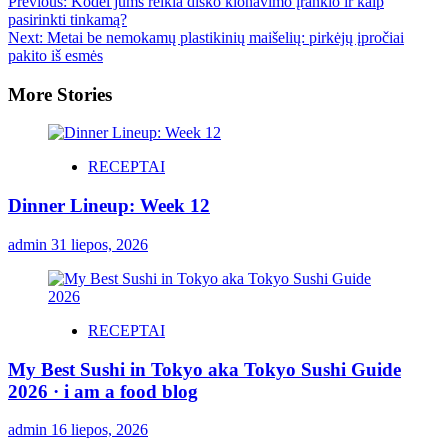
Previous:
Kodėl jums reikia disko klonavimo įrankio ir kaip
pasirinkti tinkamą?
Next:
Metai be nemokamų plastikinių maišelių: pirkėjų įpročiai
pakito iš esmės
More Stories
RECEPTAI
Dinner Lineup: Week 12
admin
31 liepos, 2026
RECEPTAI
My Best Sushi in Tokyo aka Tokyo Sushi Guide
2026 · i am a food blog
admin
16 liepos, 2026