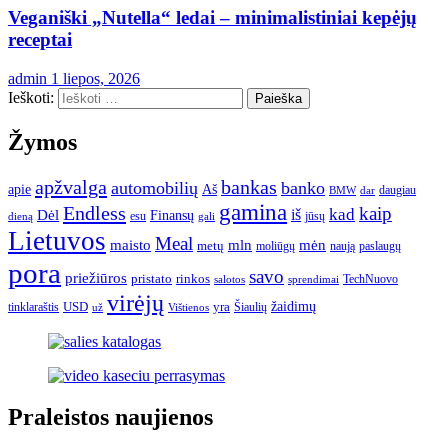
Veganiški „Nutella“ ledai – minimalistiniai kepėjų
receptai
admin
1 liepos, 2026
Ieškoti:
Žymos
apžvalga
bankas
automobilių
banko
apie
Aš
daugiau
BMW
dar
gamina
Endless
kaip
kad
Dėl
iš
Finansų
esu
jūsų
gali
dieną
Lietuvos
Meal
mėn
maisto
mln
metų
moliūgų
naują
paslaugų
pora
savo
priežiūros
pristato
rinkos
TechNuovo
salotos
sprendimai
virėjų
USD
yra
žaidimų
tinklaraštis
Šiaulių
už
Vištienos
Praleistos naujienos