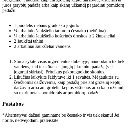
jūros gėrybių padažą arba kaip skanų užkandį pagardinti pomidorų
padažu.
1 puodelis
riebaus graikiško jogurto
¼ arbatinio šaukštelio
tarkuoto česnako (nebūtina)
¼ arbatinio šaukštelio
košerinės druskos ir 2 žiupsneliai
2 šaukštai
tahini
2 arbatiniai šaukšteliai
vandens
Sumaišykite visus ingredientus dubenyje, naudodami tik tiek
vandens, kad tekstūra susijungtų į kreminį padažą (visi
jogurtai skiriasi). Prireikus pakoreguokite skonius.
Likučius laikykite šaldytuve iki 1 savaitės. Mėgaukitės su
šviežiomis daržovėmis, kaip padažą prie ant grotelių keptų
daržovių arba ant grotelių keptos vištienos arba kaip užkandį
su marinuotais pomidorais ar pomidorų padažu.
Pastabos
*Alternatyva: dažnai gaminame be česnako ir vis tiek skanu! Jei
norite, nedvejodami praleiskite.