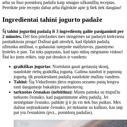
arba su šiuo pomidorų padažu kaip smagus užkandžių receptas.
Pereikite prie recepto dabar arba išgirskite apie jį šiek tiek daugiau!
Ingredientai tahini jogurto padaže
Šį tahini jogurtinį padažą iš 3 ingredientų galite pasigaminti per
2 minutes.
Dėl šios priežasties mes stengėmės tai padaryti kiekviena
pasitaikiusia proga! Dažnai gali atrodyti, kad išplakti padažą
užtrunka amžinai, o galiausiai sutepsite maišytuvus, pjaustymo
lenteles ir pan. Tai toks paprastas, kad tapo mūsų mėgstamu viskuo!
Štai ko jums reikės, taip pat druskos ir vandens:
graikiškas jogurtas
: Norėdami gauti geriausią skonį,
naudokite riebų graikišką jogurtą. Galima naudoti ir paprastą
jogurtą, tik praskiesdami padažą naudokite mažiau vandens.
Tahini:
Šią Viduržemio jūros regiono sezamo pastą lengva
rasti daugumoje bakalėjos parduotuvių.
tarkuotas česnakas (nebūtina):
Mums patinka su trupučiu
tarkuoto česnako, kad pagamintume aštrų padažą. Jei
nemėgstate česnako, palikite jį ir jis vis tiek bus puikus. Mes
dažnai neįtraukiame česnako, jei tiekiame su kažkuo, kas taip
pat yra česnakinis (pvz., pomidorų padažas).