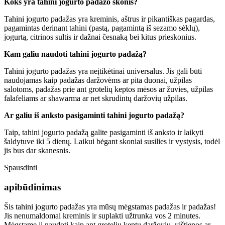
Koks yra tahini jogurto padažo skonis?
Tahini jogurto padažas yra kreminis, aštrus ir pikantiškas pagardas,
pagamintas derinant tahini (pastą, pagamintą iš sezamo sėklų),
jogurtą, citrinos sultis ir dažnai česnaką bei kitus prieskonius.
Kam galiu naudoti tahini jogurto padažą?
Tahini jogurto padažas yra neįtikėtinai universalus. Jis gali būti
naudojamas kaip padažas daržovėms ar pita duonai, užpilas
salotoms, padažas prie ant grotelių keptos mėsos ar žuvies, užpilas
falafeliams ar shawarma ar net skrudintų daržovių užpilas.
Ar galiu iš anksto pasigaminti tahini jogurto padažą?
Taip, tahini jogurto padažą galite pasigaminti iš anksto ir laikyti
šaldytuve iki 5 dienų. Laikui bėgant skoniai susilies ir vystysis, todėl
jis bus dar skanesnis.
Spausdinti
apibūdinimas
Šis tahini jogurto padažas yra mūsų mėgstamas padažas ir padažas!
Jis nenumaldomai kreminis ir suplakti užtrunka vos 2 minutes.
Mėgstame jį naudoti kaip ant grotelių keptų daržovių, vištienos ar