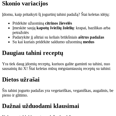
Skonio variacijos
Įdomu, kaip pritaikyti šį jogurtinį tahini padažą? Štai keletas idėjų:
Pridėkite užuominą
citrinos žievelės
Įmeskite saują
kapotų šviežių žolelių
: krapai, bazilikas arba
petražolės
Padarykite jį aštriai su keliais brūkšniais
aštrus padažas
Su kai kuriais pridėkite saldumo užuominą
medus
Daugiau tahini receptų
Yra tiek daug įdomių receptų, kuriuos galite gaminti su tahini, nuo
sausainių iki X! Štai keletas mūsų mėgstamiausių receptų su tahini:
Dietos užrašai
Šis tahini jogurto padažas yra vegetariškas, veganiškas, augalinis, be
pieno ir glitimo.
Dažnai užduodami klausimai