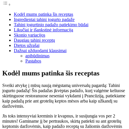
Kodėl mums patinka šis receptas
Ingredientai tahini jogurto padaže
Tahini jogurtinio padažo patiekimo būdai
Likučiai ir išankstinė informacija
Skonio variacijos
Daugiau tahini receptų
Dietos užrašai
Dažnai užduodami klausimai
apibūdinimas
Pastabos
Kodėl mums patinka šis receptas
Sveiki atvykę į mūsų naują mėgstamą universalų pagardą: Tahini
jogurto padažą! Šis padažas įkvėptas padažo, kurį valgėme keliuose
skirtinguose restoranuose neseniai vykdami į Prancūziją, patiekiame
kaip padažą prie ant grotelių keptos mėsos arba kaip užkandį su
daržovėmis.
Jis toks intensyviai kreminis ir kvapnus, ir susijungia vos per 2
minutes! Gaminame jį be pertraukos, skirtą patiekti su ant grotelių
keptomis daržovėmis, kaip padažo receptą su žaliomis daržovėmis