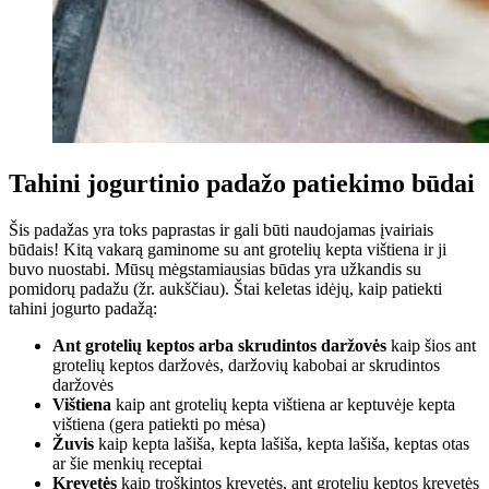
Tahini jogurtinio padažo patiekimo būdai
Šis padažas yra toks paprastas ir gali būti naudojamas įvairiais
būdais! Kitą vakarą gaminome su ant grotelių kepta vištiena ir ji
buvo nuostabi. Mūsų mėgstamiausias būdas yra užkandis su
pomidorų padažu (žr. aukščiau). Štai keletas idėjų, kaip patiekti
tahini jogurto padažą:
Ant grotelių keptos arba skrudintos daržovės
kaip šios ant
grotelių keptos daržovės, daržovių kabobai ar skrudintos
daržovės
Vištiena
kaip ant grotelių kepta vištiena ar keptuvėje kepta
vištiena (gera patiekti po mėsa)
Žuvis
kaip kepta lašiša, kepta lašiša, kepta lašiša, keptas otas
ar šie menkių receptai
Krevetės
kaip troškintos krevetės, ant grotelių keptos krevetės