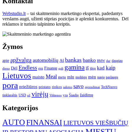
Kontaktai
Webstudio.lt
– tai skaitmeninio marketingo ekspertai, padedantys
verslams augti, užimti stiprias pozicijas ir aplenkti konkurentus. Dėl
reklamos ir turinio talpinimo kreiptis.
Žymos
apžvalga
bankas
automobilių
banko
apie
Aš
daugiau
BMW
dar
gamina
Endless
kaip
kad
Dėl
iš
Finansų
esu
jūsų
gali
dieną
Lietuvos
Meal
mėn
maisto
mln
metų
moliūgų
naują
paslaugų
pora
savo
priežiūros
pristato
rinkos
TechNuovo
salotos
sprendimai
virėjų
USD
yra
žaidimų
tinklaraštis
Šiaulių
už
Vištienos
Kategorijos
AUTO
FINANSAI
LIETUVOS VIEŠBUČIŲ
MIESTŲ