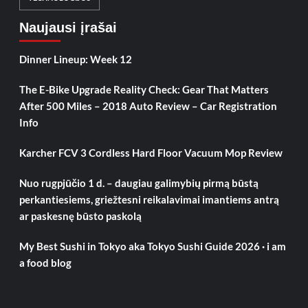
Naujausi įrašai
Dinner Lineup: Week 12
The E-Bike Upgrade Reality Check: Gear That Matters
After 500 Miles – 2018 Auto Review – Car Registration
Info
Karcher FCV 3 Cordless Hard Floor Vacuum Mop Review
Nuo rugpjūčio 1 d. – daugiau galimybių pirmą būstą
perkantiesiems, griežtesni reikalavimai imantiems antrą
ar paskesnę būsto paskolą
My Best Sushi in Tokyo aka Tokyo Sushi Guide 2026 · i am
a food blog