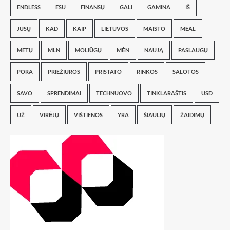
ENDLESS
ESU
FINANSŲ
GALI
GAMINA
IŠ
JŪSŲ
KAD
KAIP
LIETUVOS
MAISTO
MEAL
METŲ
MLN
MOLIŪGŲ
MĖN
NAUJĄ
PASLAUGŲ
PORA
PRIEŽIŪROS
PRISTATO
RINKOS
SALOTOS
SAVO
SPRENDIMAI
TECHNUOVO
TINKLARAŠTIS
USD
UŽ
VIRĖJŲ
VIŠTIENOS
YRA
ŠIAULIŲ
ŽAIDIMŲ