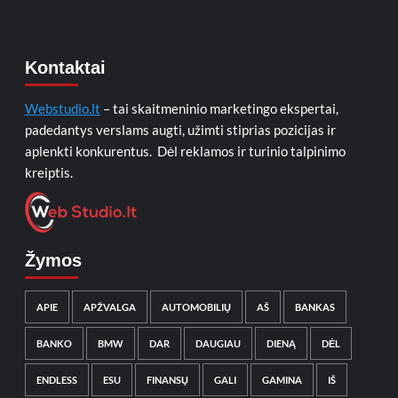
Kontaktai
Webstudio.lt
– tai skaitmeninio marketingo ekspertai,
padedantys verslams augti, užimti stiprias pozicijas ir
aplenkti konkurentus. Dėl reklamos ir turinio talpinimo
kreiptis.
Žymos
APIE
APŽVALGA
AUTOMOBILIŲ
AŠ
BANKAS
BANKO
BMW
DAR
DAUGIAU
DIENĄ
DĖL
ENDLESS
ESU
FINANSŲ
GALI
GAMINA
IŠ