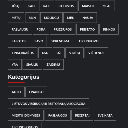
JŪSŲ
KAD
KAIP
LIETUVOS
MAISTO
MEAL
METŲ
MLN
MOLIŪGŲ
MĖN
NAUJĄ
PASLAUGŲ
PORA
PRIEŽIŪROS
PRISTATO
RINKOS
SALOTOS
SAVO
SPRENDIMAI
TECHNUOVO
TINKLARAŠTIS
USD
UŽ
VIRĖJŲ
VIŠTIENOS
YRA
ŠIAULIŲ
ŽAIDIMŲ
Kategorijos
AUTO
FINANSAI
LIETUVOS VIEŠBUČIŲ IR RESTORANŲ ASOCIACIJA
MIESTŲ ĮDOMYBĖS
PASLAUGOS
RECEPTAI
SVEIKATA
TECHNOLOGIJOS