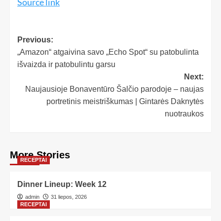
Source link
Previous:
„Amazon“ atgaivina savo „Echo Spot“ su patobulinta
išvaizda ir patobulintu garsu
Next:
Naujausioje Bonaventūro Šalčio parodoje – naujas
portretinis meistriškumas | Gintarės Daknytės
nuotraukos
More Stories
RECEPTAI
Dinner Lineup: Week 12
admin
31 liepos, 2026
RECEPTAI