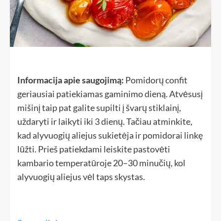
Informacija apie saugojimą:
Pomidorų confit
geriausiai patiekiamas gaminimo dieną. Atvėsusį
mišinį taip pat galite supilti į švarų stiklainį,
uždaryti ir laikyti iki 3 dienų. Tačiau atminkite,
kad alyvuogių aliejus sukietėja ir pomidorai linkę
lūžti. Prieš patiekdami leiskite pastovėti
kambario temperatūroje 20–30 minučių, kol
alyvuogių aliejus vėl taps skystas.