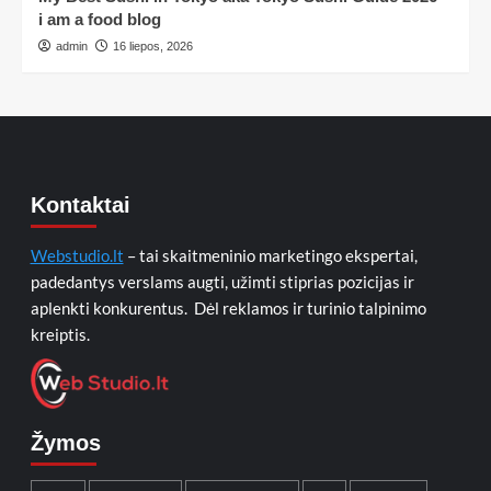
i am a food blog
admin
16 liepos, 2026
Kontaktai
Webstudio.lt
– tai skaitmeninio marketingo ekspertai,
padedantys verslams augti, užimti stiprias pozicijas ir
aplenkti konkurentus. Dėl reklamos ir turinio talpinimo
kreiptis.
Žymos