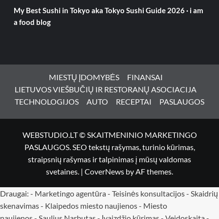
My Best Sushi in Tokyo aka Tokyo Sushi Guide 2026 · i am
a food blog
MIESTŲ ĮDOMYBĖS
FINANSAI
LIETUVOS VIEŠBUČIŲ IR RESTORANŲ ASOCIACIJA
TECHNOLOGIJOS
AUTO
RECEPTAI
PASLAUGOS
WEBSTUDIO.LT © SKAITMENINIO MARKETINGO
PASLAUGOS. SEO tekstų rašymas, turinio kūrimas,
straipsnių rašymas ir talpinimas į mūsų valdomas
svetaines.
|
CoverNews
by AF themes.
Draugai: -
Marketingo agentūra
-
Teisinės konsultacijos
-
Skaidrių
skenavimas
-
Klaipedos miesto naujienos
-
Miesto
naujienos
-
Saulius Narbutas
-
Įvaizdžio kūrimas
-
Veidoskaita
-