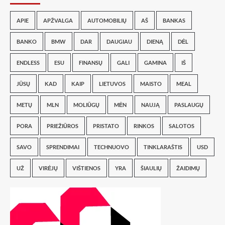
APIE
APŽVALGA
AUTOMOBILIŲ
AŠ
BANKAS
BANKO
BMW
DAR
DAUGIAU
DIENĄ
DĖL
ENDLESS
ESU
FINANSŲ
GALI
GAMINA
IŠ
JŪSŲ
KAD
KAIP
LIETUVOS
MAISTO
MEAL
METŲ
MLN
MOLIŪGŲ
MĖN
NAUJĄ
PASLAUGŲ
PORA
PRIEŽIŪROS
PRISTATO
RINKOS
SALOTOS
SAVO
SPRENDIMAI
TECHNUOVO
TINKLARAŠTIS
USD
UŽ
VIRĖJŲ
VIŠTIENOS
YRA
ŠIAULIŲ
ŽAIDIMŲ