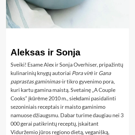
Aleksas ir Sonja
Sveiki! Esame Alex ir Sonja Overhiser, pripažintų
kulinarinių knygų autoriai
Pora virė
ir
Gana
paprastas gaminimas
-ir tikro gyvenimo pora,
kuri kartu gamina maistą. Svetainę „A Couple
Cooks“ įkūrėme 2010 m., siekdami pasidalinti
sezoniniais receptais ir maisto gaminimo
namuose džiaugsmu. Dabar turime daugiau nei 3
000 gerai patikrintų receptų, įskaitant
Viduržemio jūros regiono dietą, veganišką,