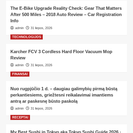
The E-Bike Upgrade Reality Check: Gear That Matters
After 500 Miles – 2018 Auto Review – Car Registration
Info
admin
31 liepos, 2026
TECHNOLOGIJOS
Karcher FCV 3 Cordless Hard Floor Vacuum Mop
Review
admin
31 liepos, 2026
FINANSAI
Nuo rugpjūčio 1 d. – daugiau galimybių pirmą būstą
perkantiesiems, griežtesni reikalavimai imantiems
antrą ar paskesnę būsto paskolą
admin
31 liepos, 2026
RECEPTAI
My Best Sushi in Tokyo aka Tokyo Sushi Guide 2026 ·