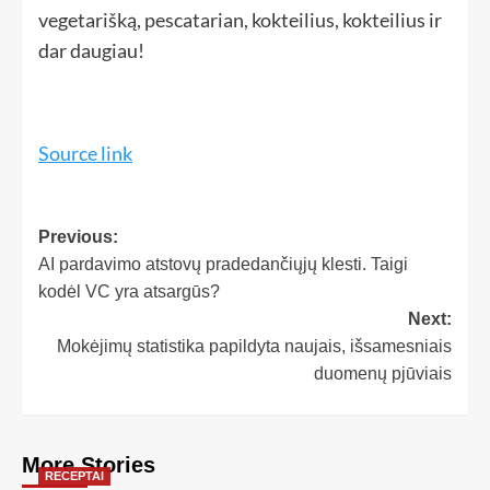
vegetarišką, pescatarian, kokteilius, kokteilius ir
dar daugiau!
Source link
Previous:
AI pardavimo atstovų pradedančiųjų klesti. Taigi
kodėl VC yra atsargūs?
Next:
Mokėjimų statistika papildyta naujais, išsamesniais
duomenų pjūviais
More Stories
RECEPTAI