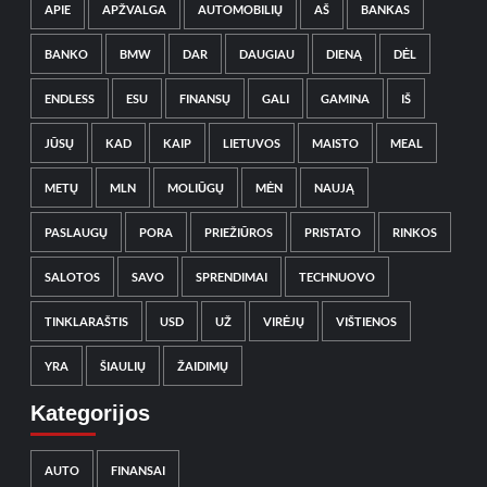
APIE
APŽVALGA
AUTOMOBILIŲ
AŠ
BANKAS
BANKO
BMW
DAR
DAUGIAU
DIENĄ
DĖL
ENDLESS
ESU
FINANSŲ
GALI
GAMINA
IŠ
JŪSŲ
KAD
KAIP
LIETUVOS
MAISTO
MEAL
METŲ
MLN
MOLIŪGŲ
MĖN
NAUJĄ
PASLAUGŲ
PORA
PRIEŽIŪROS
PRISTATO
RINKOS
SALOTOS
SAVO
SPRENDIMAI
TECHNUOVO
TINKLARAŠTIS
USD
UŽ
VIRĖJŲ
VIŠTIENOS
YRA
ŠIAULIŲ
ŽAIDIMŲ
Kategorijos
AUTO
FINANSAI