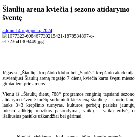
Šiaulių arena kviečia į sezono atidarymo
šventę
admin
14 rugpjūčio, 2024
Jėgas su „Šiaulių“ krepšinio klubu bei „Saulės“ krepšinio akademija
suvienijusi Šiaulių areną rugsėjo 7 dieną kviečia kartu švęsti miesto
gimtadienį prie arenos.
Vienu iš „Šiaulių dienų 788“ programos renginių tapsianti sezono
atidarymo šventė turėtų sudominti kiekvieną šiaulietę – sporto fanų
lauks 3×3 krepšinio turnyras, kultūros gerbėjų pasieks jaunųjų
miesto atlikėjų muzikos pasirodymai, vaikų – vaikų erdvė, o
išalkusius pasitiks užkandžiai bei gėrimai.
„Nuolat siekiame, kad arena būtų bendruomenės