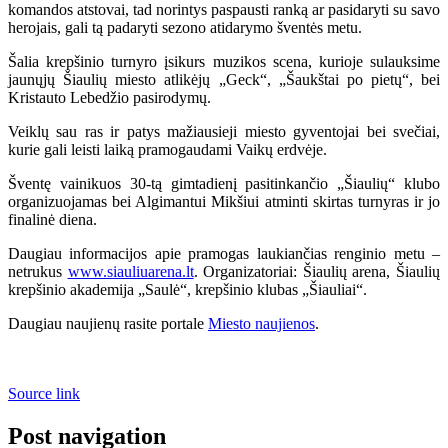
komandos atstovai, tad norintys paspausti ranką ar pasidaryti su savo
herojais, gali tą padaryti sezono atidarymo šventės metu.
Šalia krepšinio turnyro įsikurs muzikos scena, kurioje sulauksime
jaunųjų Šiaulių miesto atlikėjų „Geck“, „Šaukštai po pietų“, bei
Kristauto Lebedžio pasirodymų.
Veiklų sau ras ir patys mažiausieji miesto gyventojai bei svečiai,
kurie gali leisti laiką pramogaudami Vaikų erdvėje.
Šventę vainikuos 30-tą gimtadienį pasitinkančio „Šiaulių“ klubo
organizuojamas bei Algimantui Mikšiui atminti skirtas turnyras ir jo
finalinė diena.
Daugiau informacijos apie pramogas laukiančias renginio metu –
netrukus
www.siauliuarena.lt
. Organizatoriai: Šiaulių arena, Šiaulių
krepšinio akademija „Saulė“, krepšinio klubas „Šiauliai“.
Daugiau naujienų rasite portale
Miesto naujienos
.
Source link
Post navigation