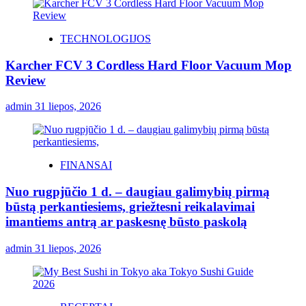
TECHNOLOGIJOS
Karcher FCV 3 Cordless Hard Floor Vacuum Mop
Review
admin
31 liepos, 2026
FINANSAI
Nuo rugpjūčio 1 d. – daugiau galimybių pirmą
būstą perkantiesiems, griežtesni reikalavimai
imantiems antrą ar paskesnę būsto paskolą
admin
31 liepos, 2026