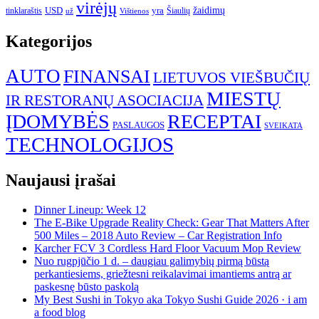
virėjų
USD
yra
žaidimų
tinklaraštis
Šiaulių
už
Vištienos
Kategorijos
AUTO
FINANSAI
LIETUVOS VIEŠBUČIŲ
MIESTŲ
IR RESTORANŲ ASOCIACIJA
ĮDOMYBĖS
RECEPTAI
PASLAUGOS
SVEIKATA
TECHNOLOGIJOS
Naujausi įrašai
Dinner Lineup: Week 12
The E-Bike Upgrade Reality Check: Gear That Matters After
500 Miles – 2018 Auto Review – Car Registration Info
Karcher FCV 3 Cordless Hard Floor Vacuum Mop Review
Nuo rugpjūčio 1 d. – daugiau galimybių pirmą būstą
perkantiesiems, griežtesni reikalavimai imantiems antrą ar
paskesnę būsto paskolą
My Best Sushi in Tokyo aka Tokyo Sushi Guide 2026 · i am
a food blog