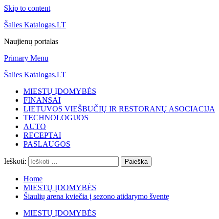
Skip to content
Šalies Katalogas.LT
Naujienų portalas
Primary Menu
Šalies Katalogas.LT
MIESTŲ ĮDOMYBĖS
FINANSAI
LIETUVOS VIEŠBUČIŲ IR RESTORANŲ ASOCIACIJA
TECHNOLOGIJOS
AUTO
RECEPTAI
PASLAUGOS
Ieškoti:
Home
MIESTŲ ĮDOMYBĖS
Šiaulių arena kviečia į sezono atidarymo šventę
MIESTŲ ĮDOMYBĖS