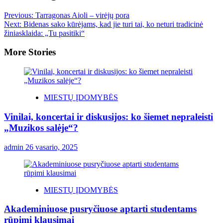
Previous:
Tarragonas Aioli – virėjų pora
Next:
Bidenas sako kūrėjams, kad jie turi tai, ko neturi tradicinė
žiniasklaida: „Tu pasitiki“
More Stories
MIESTŲ ĮDOMYBĖS
Vinilai, koncertai ir diskusijos: ko šiemet nepraleisti
„Muzikos salėje“?
admin
26 vasario, 2025
MIESTŲ ĮDOMYBĖS
Akademiniuose pusryčiuose aptarti studentams
rūpimi klausimai