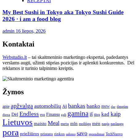
RECEPTAI
My Best Sushi in Tokyo aka Tokyo Sushi Guide
2026 · i am a food blog
admin
16 liepos, 2026
Kontaktai
Webstudio.lt
– tai skaitmeninio marketingo ekspertai, padedantys
verslams augti, užimti stiprias pozicijas ir aplenkti konkurentus. Dėl
reklamos ir turinio talpinimo kreiptis.
Žymos
apžvalga
bankas
automobilių
banko
apie
Aš
daugiau
BMW
dar
gamina
Endless
kaip
kad
Dėl
iš
Finansų
esu
jūsų
gali
dieną
Lietuvos
Meal
mėn
maisto
mln
metų
moliūgų
naują
paslaugų
pora
savo
priežiūros
pristato
rinkos
TechNuovo
salotos
sprendimai