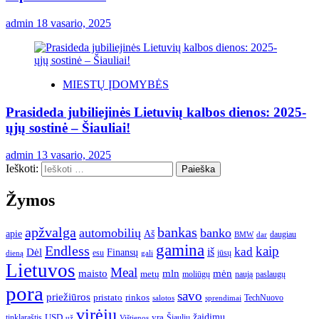
admin
18 vasario, 2025
MIESTŲ ĮDOMYBĖS
Prasideda jubiliejinės Lietuvių kalbos dienos: 2025-
ųjų sostinė – Šiauliai!
admin
13 vasario, 2025
Ieškoti:
Žymos
apžvalga
bankas
automobilių
banko
apie
Aš
daugiau
BMW
dar
gamina
Endless
kaip
kad
Dėl
iš
Finansų
esu
jūsų
gali
dieną
Lietuvos
Meal
mėn
maisto
mln
metų
moliūgų
naują
paslaugų
pora
savo
priežiūros
pristato
rinkos
TechNuovo
salotos
sprendimai
virėjų
USD
yra
žaidimų
tinklaraštis
Šiaulių
už
Vištienos