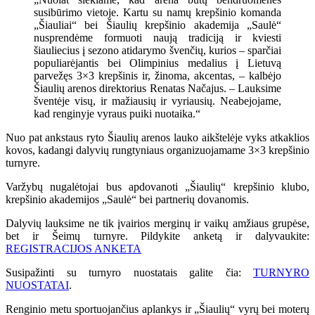
susibūrimo vietoje. Kartu su namų krepšinio komanda
„Šiauliai“ bei Šiaulių krepšinio akademija „Saulė“
nusprendėme formuoti naują tradiciją ir kviesti
šiauliecius į sezono atidarymo švenčių, kurios – sparčiai
populiarėjantis bei Olimpinius medalius į Lietuvą
parvežęs 3×3 krepšinis ir, žinoma, akcentas, – kalbėjo
Šiaulių arenos direktorius Renatas Načajus. – Lauksime
šventėje visų, ir mažiausių ir vyriausių. Neabejojame,
kad renginyje vyraus puiki nuotaika.“
Nuo pat ankstaus ryto Šiaulių arenos lauko aikštelėje vyks atkaklios
kovos, kadangi dalyvių rungtyniaus organizuojamame 3×3 krepšinio
turnyre.
Varžybų nugalėtojai bus apdovanoti „Šiaulių“ krepšinio klubo,
krepšinio akademijos „Saulė“ bei partnerių dovanomis.
Dalyvių lauksime ne tik įvairios merginų ir vaikų amžiaus grupėse,
bet ir Šeimų turnyre. Pildykite anketą ir dalyvaukite:
REGISTRACIJOS ANKETA
Susipažinti su turnyro nuostatais galite čia:
TURNYRO
NUOSTATAI
.
Renginio metu sportuojančius aplankys ir „Šiaulių“ vyrų bei moterų