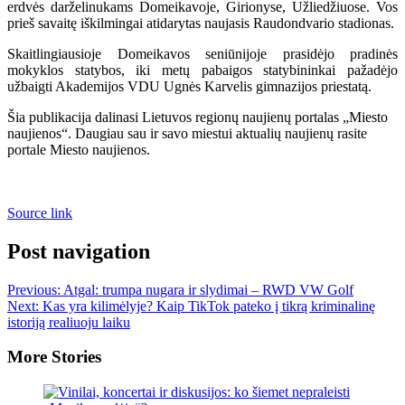
erdvės darželinukams Domeikavoje, Girionyse, Užliedžiuose. Vos
prieš savaitę iškilmingai atidarytas naujasis Raudondvario stadionas.
Skaitlingiausioje Domeikavos seniūnijoje prasidėjo pradinės
mokyklos statybos, iki metų pabaigos statybininkai pažadėjo
užbaigti Akademijos VDU Ugnės Karvelis gimnazijos priestatą.
Šia publikacija dalinasi Lietuvos regionų naujienų portalas „Miesto
naujienos“. Daugiau sau ir savo miestui aktualių naujienų rasite
portale Miesto naujienos.
Source link
Post navigation
Previous:
Atgal: trumpa nugara ir slydimai – RWD VW Golf
Next:
Kas yra kilimėlyje? Kaip TikTok pateko į tikrą kriminalinę
istoriją realiuoju laiku
More Stories