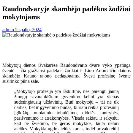
Raudondvaryje skambėjo padėkos žodžiai
mokytojams
admin
5 spalio, 2024
Mokytojų dienos išvakarėse Raudondvario dvare vyko ypatinga
šventė – čia gražiausi padėkos žodžiai ir Lino Adomaičio dainos
skambėjo Kauno rajono pedagogams. Švęsti profesinę šventę
susirinko pilna salė.
„Mokytojo profesija yra išskirtinė, nes parengti jauną
žmogų savarankiškam gyvenimo keliui yra vienas
sudėtingiausių uždavinių. Būti mokytoju – tai ne tik
darbas, bet ir gyvenimo būdas, kuriam reikia profesinių
įgūdžių, nuolatinio tobulėjimo, didelės kantrybės,
pasišventimo ir atsakomybės. Visada sakiau ir sakysiu,
kad be švietimo, be geros mokyklos, tauta neturi
ateities. Mokykla ugdo ateities kartas, todėl privalo eiti į