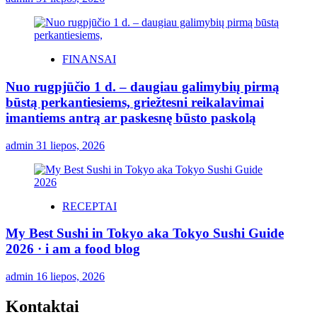
FINANSAI
Nuo rugpjūčio 1 d. – daugiau galimybių pirmą
būstą perkantiesiems, griežtesni reikalavimai
imantiems antrą ar paskesnę būsto paskolą
admin
31 liepos, 2026
RECEPTAI
My Best Sushi in Tokyo aka Tokyo Sushi Guide
2026 · i am a food blog
admin
16 liepos, 2026
Kontaktai