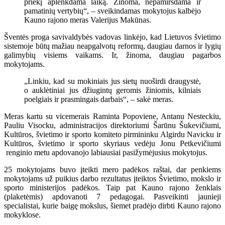
priekį aplenkdama laiką. Žinoma, nepamiršdama ir
pamatinių vertybių“, – sveikindamas mokytojus kalbėjo
Kauno rajono meras Valerijus Makūnas.
Šventės proga savivaldybės vadovas linkėjo, kad Lietuvos švietimo
sistemoje būtų mažiau neapgalvotų reformų, daugiau darnos ir lygių
galimybių visiems vaikams. Ir, žinoma, daugiau pagarbos
mokytojams.
„Linkiu, kad su mokiniais jus sietų nuoširdi draugystė,
o auklėtiniai jus džiugintų geromis žiniomis, kilniais
poelgiais ir prasmingais darbais“, – sakė meras.
Meras kartu su vicemerais Raminta Popoviene, Antanu Nesteckiu,
Pauliu Visocku, administracijos direktoriumi Šarūnu Šukevičiumi,
Kultūros, švietimo ir sporto komiteto pirmininku Algirdu Navicku ir
Kultūros, švietimo ir sporto skyriaus vedėju Jonu Petkevičiumi
renginio metu apdovanojo labiausiai pasižymėjusius mokytojus.
25 mokytojams buvo įteikti mero padėkos raštai, dar penkiems
mokytojams už puikius darbo rezultatus įteiktos Švietimo, mokslo ir
sporto ministerijos padėkos. Taip pat Kauno rajono ženklais
(plaketėmis) apdovanoti 7 pedagogai. Pasveikinti jaunieji
specialistai, kurie baigę mokslus, šiemet pradėjo dirbti Kauno rajono
mokyklose.