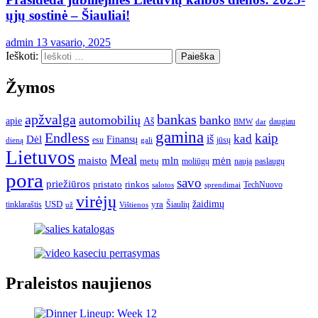
ųjų sostinė – Šiauliai!
admin
13 vasario, 2025
Ieškoti:
Žymos
apžvalga
bankas
automobilių
banko
apie
Aš
daugiau
BMW
dar
gamina
Endless
kaip
kad
Dėl
iš
Finansų
esu
jūsų
gali
dieną
Lietuvos
Meal
mėn
maisto
mln
metų
moliūgų
naują
paslaugų
pora
savo
priežiūros
pristato
rinkos
TechNuovo
salotos
sprendimai
virėjų
USD
yra
žaidimų
tinklaraštis
Šiaulių
už
Vištienos
Praleistos naujienos