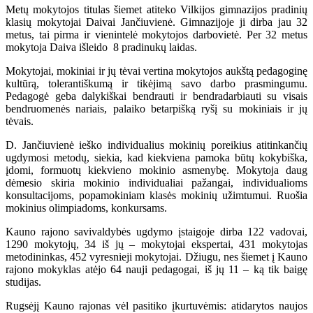
Metų mokytojos titulas šiemet atiteko Vilkijos gimnazijos pradinių
klasių mokytojai Daivai Jančiuvienė. Gimnazijoje ji dirba jau 32
metus, tai pirma ir vienintelė mokytojos darbovietė. Per 32 metus
mokytoja Daiva išleido 8 pradinukų laidas.
Mokytojai, mokiniai ir jų tėvai vertina mokytojos aukštą pedagoginę
kultūrą, tolerantiškumą ir tikėjimą savo darbo prasmingumu.
Pedagogė geba dalykiškai bendrauti ir bendradarbiauti su visais
bendruomenės nariais, palaiko betarpišką ryšį su mokiniais ir jų
tėvais.
D. Jančiuvienė ieško individualius mokinių poreikius atitinkančių
ugdymosi metodų, siekia, kad kiekviena pamoka būtų kokybiška,
įdomi, formuotų kiekvieno mokinio asmenybę. Mokytoja daug
dėmesio skiria mokinio individualiai pažangai, individualioms
konsultacijoms, popamokiniam klasės mokinių užimtumui. Ruošia
mokinius olimpiadoms, konkursams.
Kauno rajono savivaldybės ugdymo įstaigoje dirba 122 vadovai,
1290 mokytojų, 34 iš jų – mokytojai ekspertai, 431 mokytojas
metodininkas, 452 vyresnieji mokytojai. Džiugu, nes šiemet į Kauno
rajono mokyklas atėjo 64 nauji pedagogai, iš jų 11 – ką tik baigę
studijas.
Rugsėjį Kauno rajonas vėl pasitiko įkurtuvėmis: atidarytos naujos