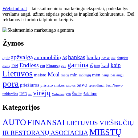
Webstudio.lt
– tai skaitmeninio marketingo ekspertai, padedantys
verslams augti, užimti stiprias pozicijas ir aplenkti konkurentus. Dėl
reklamos ir turinio talpinimo kreiptis.
Žymos
apžvalga
bankas
automobilių
banko
apie
Aš
daugiau
BMW
dar
gamina
Endless
kaip
kad
Dėl
iš
Finansų
esu
jūsų
gali
dieną
Lietuvos
Meal
mėn
maisto
mln
metų
moliūgų
naują
paslaugų
pora
savo
priežiūros
pristato
rinkos
TechNuovo
salotos
sprendimai
virėjų
USD
yra
žaidimų
tinklaraštis
Šiaulių
už
Vištienos
Kategorijos
AUTO
FINANSAI
LIETUVOS VIEŠBUČIŲ
MIESTŲ
IR RESTORANŲ ASOCIACIJA