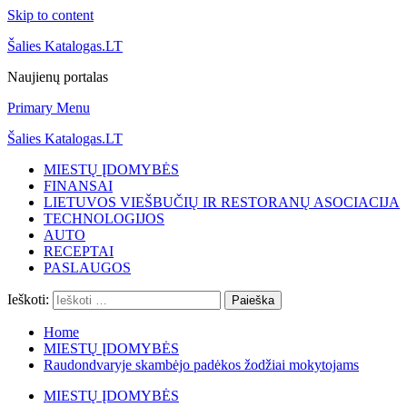
Skip to content
Šalies Katalogas.LT
Naujienų portalas
Primary Menu
Šalies Katalogas.LT
MIESTŲ ĮDOMYBĖS
FINANSAI
LIETUVOS VIEŠBUČIŲ IR RESTORANŲ ASOCIACIJA
TECHNOLOGIJOS
AUTO
RECEPTAI
PASLAUGOS
Ieškoti:
Home
MIESTŲ ĮDOMYBĖS
Raudondvaryje skambėjo padėkos žodžiai mokytojams
MIESTŲ ĮDOMYBĖS