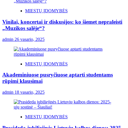
MIESTŲ ĮDOMYBĖS
Vinilai, koncertai ir diskusijos: ko šiemet nepraleisti
„Muzikos salėje“?
admin
26 vasario, 2025
MIESTŲ ĮDOMYBĖS
Akademiniuose pusryčiuose aptarti studentams
rūpimi klausimai
admin
18 vasario, 2025
MIESTŲ ĮDOMYBĖS
Prasideda jubiliejinės Lietuvių kalbos dienos: 2025-