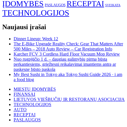
ĮDOMYBĖS
RECEPTAI
PASLAUGOS
SVEIKATA
TECHNOLOGIJOS
Naujausi įrašai
Dinner Lineup: Week 12
The E-Bike Upgrade Reality Check: Gear That Matters After
500 Miles – 2018 Auto Review – Car Registration Info
Karcher FCV 3 Cordless Hard Floor Vacuum Mop Review
Nuo rugpjūčio 1 d. – daugiau galimybių pirmą būstą
perkantiesiems, griežtesni reikalavimai imantiems antrą ar
paskesnę būsto paskolą
My Best Sushi in Tokyo aka Tokyo Sushi Guide 2026 · i am
a food blog
MIESTŲ ĮDOMYBĖS
FINANSAI
LIETUVOS VIEŠBUČIŲ IR RESTORANŲ ASOCIACIJA
TECHNOLOGIJOS
AUTO
RECEPTAI
PASLAUGOS