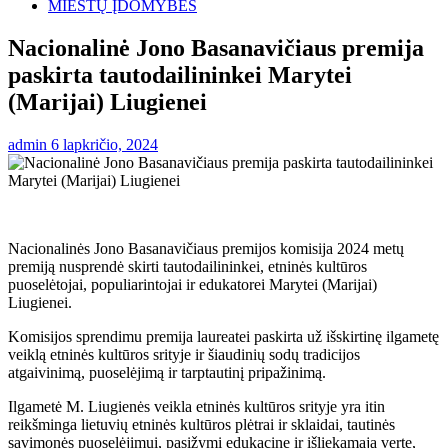
MIESTŲ ĮDOMYBĖS
Nacionalinė Jono Basanavičiaus premija
paskirta tautodailininkei Marytei
(Marijai) Liugienei
admin
6 lapkričio, 2024
Nacionalinės Jono Basanavičiaus premijos komisija 2024 metų
premiją nusprendė skirti tautodailininkei, etninės kultūros
puoselėtojai, populiarintojai ir edukatorei Marytei (Marijai)
Liugienei.
Komisijos sprendimu premija laureatei paskirta už išskirtinę ilgametę
veiklą etninės kultūros srityje ir šiaudinių sodų tradicijos
atgaivinimą, puoselėjimą ir tarptautinį pripažinimą.
Ilgametė M. Liugienės veikla etninės kultūros srityje yra itin
reikšminga lietuvių etninės kultūros plėtrai ir sklaidai, tautinės
savimonės puoselėjimui, pasižymi edukacine ir išliekamąja verte,