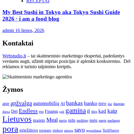
RECEPTAI
My Best Sushi in Tokyo aka Tokyo Sushi Guide
2026 · i am a food blog
admin
16 liepos, 2026
Kontaktai
Webstudio.lt
– tai skaitmeninio marketingo ekspertai, padedantys
verslams augti, užimti stiprias pozicijas ir aplenkti konkurentus. Dėl
reklamos ir turinio talpinimo kreiptis.
Žymos
apžvalga
bankas
automobilių
banko
apie
Aš
daugiau
BMW
dar
gamina
Endless
kaip
kad
Dėl
iš
Finansų
esu
jūsų
gali
dieną
Lietuvos
Meal
mėn
maisto
mln
metų
moliūgų
naują
paslaugų
pora
savo
priežiūros
pristato
rinkos
TechNuovo
salotos
sprendimai