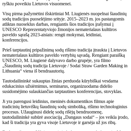
ryškiu poveikiu Lietuvos visuomenei.
Visų pirma pažymėtini išskirtiniai M. Liugienės nuopelnai šiaudinių
sodų tradicijos puoselėjimo srityje. 2015–2023 m. jos pastangomis
atliktas nuoseklus darbas, rengiantis šios tradicijos įrašymui į
UNESCO Reprezentatyviojo žmonijos nematerialaus kultūros
paveldo sąrašą 2023-aisiais: rengti mokymai, leidiniai,
konferencijos.
Prieš tarptautinį pripažinimą sodų rišimo tradicija įtraukta į Lietuvos
nematerialaus kultūros paveldo vertybių sąvadą. Rengiant paraišką
UNESCO, M. Liugienė dalyvavo darbo grupėje, yra filmo
„Šiaudinių sodų tradicija Lietuvoje / Sodai Straw Garden Making in
Lithuania“ viena iš bendraautorių.
Tautodailininkė sukauptas žinias perduoda kūrybiškai vesdama
edukacinius užsiėmimus, seminarus, organizuodama didelio
susidomėjimo sulaukiančias tarptautines konferencijas, stovyklas.
Ji yra parengusi leidinius, meninės dokumentikos filmus apie
tradicinių lietuviškų šiaudinių sodų simboliką, rišimo technologinius
procesus. Užauginusi didelę sodų rišėjų bendruomenę,
tautodailininkė subūrė asociaciją „Dangaus sodai“ – jos veikla įrodo,
kad ši tradicija yra gyva visoje Lietuvoje ir garsėja už jos ribų.