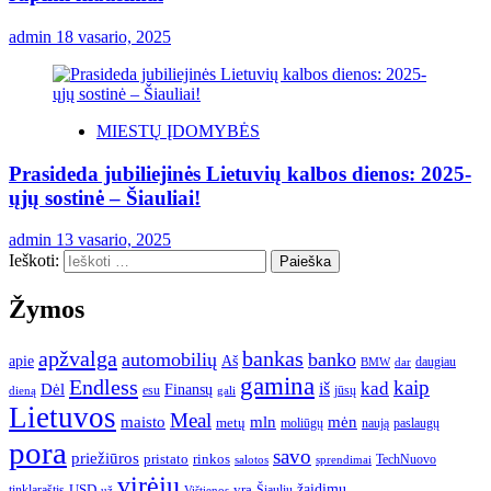
admin
18 vasario, 2025
MIESTŲ ĮDOMYBĖS
Prasideda jubiliejinės Lietuvių kalbos dienos: 2025-
ųjų sostinė – Šiauliai!
admin
13 vasario, 2025
Ieškoti:
Žymos
apžvalga
bankas
automobilių
banko
apie
Aš
daugiau
BMW
dar
gamina
Endless
kaip
kad
Dėl
iš
Finansų
esu
jūsų
gali
dieną
Lietuvos
Meal
mėn
maisto
mln
metų
moliūgų
naują
paslaugų
pora
savo
priežiūros
pristato
rinkos
TechNuovo
salotos
sprendimai
virėjų
USD
yra
žaidimų
tinklaraštis
Šiaulių
už
Vištienos