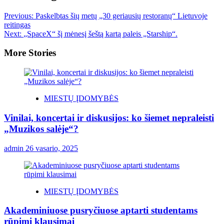
Previous:
Paskelbtas šių metų „30 geriausių restoranų“ Lietuvoje
reitingas
Next:
„SpaceX“ šį mėnesį šeštą kartą paleis „Starship“.
More Stories
MIESTŲ ĮDOMYBĖS
Vinilai, koncertai ir diskusijos: ko šiemet nepraleisti
„Muzikos salėje“?
admin
26 vasario, 2025
MIESTŲ ĮDOMYBĖS
Akademiniuose pusryčiuose aptarti studentams
rūpimi klausimai