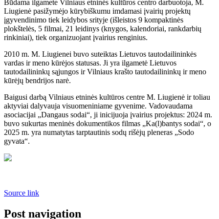
Būdama ilgamete Vilniaus etninės kultūros centro darbuotoja, M.
Liugienė pasižymėjo kūrybiškumu imdamasi įvairių projektų
įgyvendinimo tiek leidybos srityje (išleistos 9 kompaktinės
plokštelės, 5 filmai, 21 leidinys (knygos, kalendoriai, rankdarbių
rinkiniai), tiek organizuojant įvairius renginius.
2010 m. M. Liugienei buvo suteiktas Lietuvos tautodailininkės
vardas ir meno kūrėjos statusas. Ji yra ilgametė Lietuvos
tautodailininkų sąjungos ir Vilniaus krašto tautodailininkų ir meno
kūrėjų bendrijos narė.
Baigusi darbą Vilniaus etninės kultūros centre M. Liugienė ir toliau
aktyviai dalyvauja visuomeniniame gyvenime. Vadovaudama
asociacijai „Dangaus sodai“, ji inicijuoja įvairius projektus: 2024 m.
buvo sukurtas meninės dokumentikos filmas „Ka(l)bantys sodai“, o
2025 m. yra numatytas tarptautinis sodų rišėjų pleneras „Sodo
gyvata“.
Source link
Post navigation