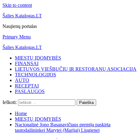
Skip to content
Šalies Katalogas.LT
Naujienų portalas
Primary Menu
Šalies Katalogas.LT
MIESTŲ ĮDOMYBĖS
FINANSAI
LIETUVOS VIEŠBUČIŲ IR RESTORANŲ ASOCIACIJA
TECHNOLOGIJOS
AUTO
RECEPTAI
PASLAUGOS
Ieškoti:
Home
MIESTŲ ĮDOMYBĖS
Nacionalinė Jono Basanavičiaus premija paskirta
tautodailininkei Marytei (Marijai) Liugienei