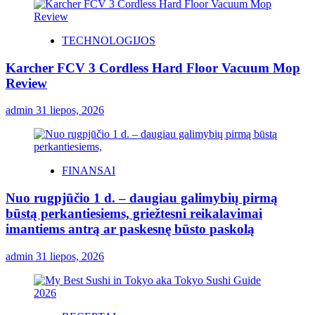
TECHNOLOGIJOS
Karcher FCV 3 Cordless Hard Floor Vacuum Mop
Review
admin
31 liepos, 2026
FINANSAI
Nuo rugpjūčio 1 d. – daugiau galimybių pirmą
būstą perkantiesiems, griežtesni reikalavimai
imantiems antrą ar paskesnę būsto paskolą
admin
31 liepos, 2026