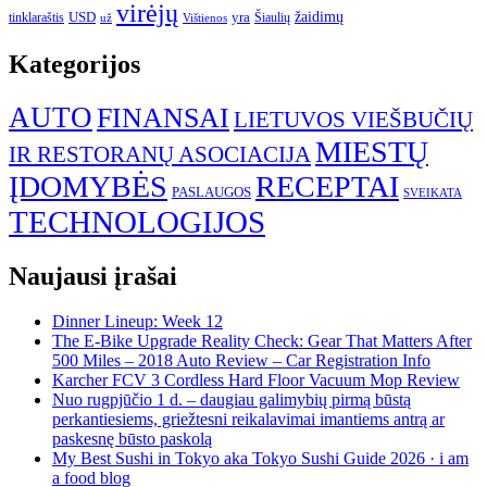
virėjų
USD
yra
žaidimų
tinklaraštis
Šiaulių
už
Vištienos
Kategorijos
AUTO
FINANSAI
LIETUVOS VIEŠBUČIŲ
MIESTŲ
IR RESTORANŲ ASOCIACIJA
ĮDOMYBĖS
RECEPTAI
PASLAUGOS
SVEIKATA
TECHNOLOGIJOS
Naujausi įrašai
Dinner Lineup: Week 12
The E-Bike Upgrade Reality Check: Gear That Matters After
500 Miles – 2018 Auto Review – Car Registration Info
Karcher FCV 3 Cordless Hard Floor Vacuum Mop Review
Nuo rugpjūčio 1 d. – daugiau galimybių pirmą būstą
perkantiesiems, griežtesni reikalavimai imantiems antrą ar
paskesnę būsto paskolą
My Best Sushi in Tokyo aka Tokyo Sushi Guide 2026 · i am
a food blog