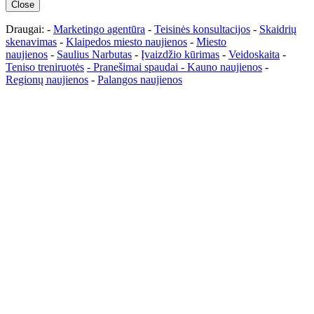
Close
Draugai: -
Marketingo agentūra
-
Teisinės konsultacijos
-
Skaidrių
skenavimas
-
Klaipedos miesto naujienos
-
Miesto
naujienos
-
Saulius Narbutas
-
Įvaizdžio kūrimas
-
Veidoskaita
-
Teniso treniruotės
- Pranešimai spaudai -
Kauno naujienos
-
Regionų naujienos
-
Palangos naujienos