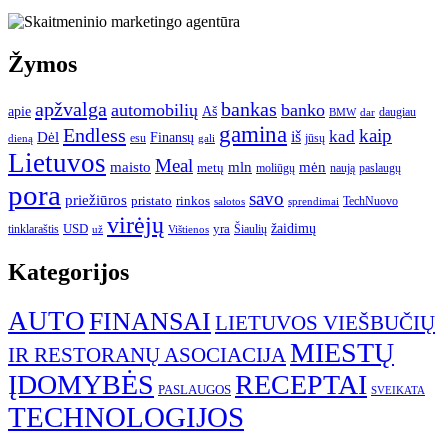
Žymos
apžvalga
bankas
automobilių
banko
apie
Aš
daugiau
BMW
dar
gamina
Endless
kaip
kad
Dėl
iš
Finansų
esu
jūsų
gali
dieną
Lietuvos
Meal
mėn
maisto
mln
metų
moliūgų
naują
paslaugų
pora
savo
priežiūros
pristato
rinkos
TechNuovo
salotos
sprendimai
virėjų
USD
yra
žaidimų
tinklaraštis
Šiaulių
už
Vištienos
Kategorijos
AUTO
FINANSAI
LIETUVOS VIEŠBUČIŲ
MIESTŲ
IR RESTORANŲ ASOCIACIJA
ĮDOMYBĖS
RECEPTAI
PASLAUGOS
SVEIKATA
TECHNOLOGIJOS