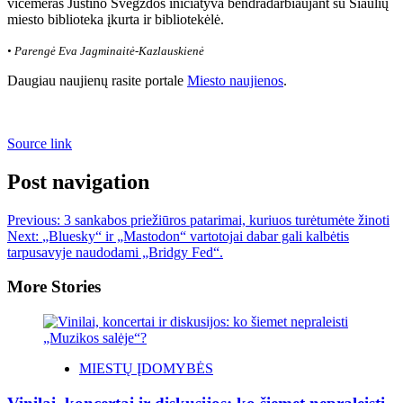
vicemeras Justino Švėgždos iniciatyva bendradarbiaujant su Šiaulių
miesto biblioteka įkurta ir bibliotekėlė.
• Parengė Eva Jagminaitė-Kazlauskienė
Daugiau naujienų rasite portale
Miesto naujienos
.
Source link
Post navigation
Previous:
3 sankabos priežiūros patarimai, kuriuos turėtumėte žinoti
Next:
„Bluesky“ ir „Mastodon“ vartotojai dabar gali kalbėtis
tarpusavyje naudodami „Bridgy Fed“.
More Stories
MIESTŲ ĮDOMYBĖS