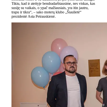
Tikiu, kad ir ateityje bendradarbiausime, nes viskas, kas
susiję su vaikais, o ypač mažiausiais, yra itin jautru,
trapu ir tikra“, – sako moterų klubo „Šiaulietė“
prezidentė Asta Petrauskienė.