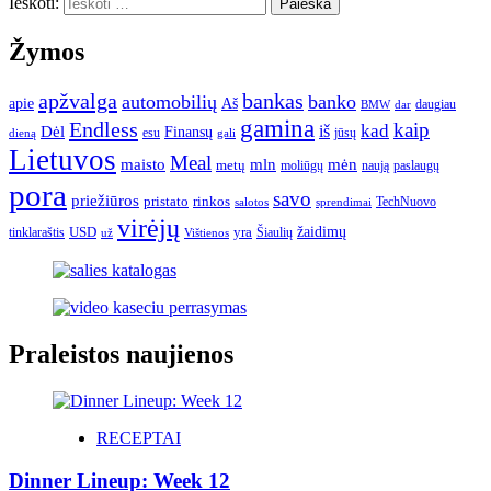
Ieškoti:
Žymos
apžvalga
bankas
automobilių
banko
apie
Aš
daugiau
BMW
dar
gamina
Endless
kaip
kad
Dėl
iš
Finansų
esu
jūsų
gali
dieną
Lietuvos
Meal
mėn
maisto
mln
metų
moliūgų
naują
paslaugų
pora
savo
priežiūros
pristato
rinkos
TechNuovo
salotos
sprendimai
virėjų
USD
yra
žaidimų
tinklaraštis
Šiaulių
už
Vištienos
Praleistos naujienos
RECEPTAI
Dinner Lineup: Week 12