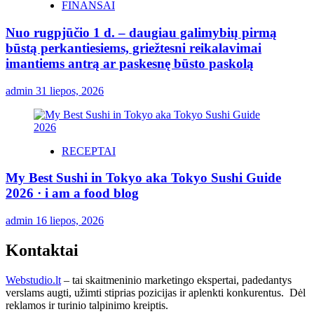
FINANSAI
Nuo rugpjūčio 1 d. – daugiau galimybių pirmą
būstą perkantiesiems, griežtesni reikalavimai
imantiems antrą ar paskesnę būsto paskolą
admin
31 liepos, 2026
RECEPTAI
My Best Sushi in Tokyo aka Tokyo Sushi Guide
2026 · i am a food blog
admin
16 liepos, 2026
Kontaktai
Webstudio.lt
– tai skaitmeninio marketingo ekspertai, padedantys
verslams augti, užimti stiprias pozicijas ir aplenkti konkurentus. Dėl
reklamos ir turinio talpinimo kreiptis.