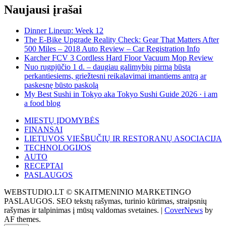
Naujausi įrašai
Dinner Lineup: Week 12
The E-Bike Upgrade Reality Check: Gear That Matters After
500 Miles – 2018 Auto Review – Car Registration Info
Karcher FCV 3 Cordless Hard Floor Vacuum Mop Review
Nuo rugpjūčio 1 d. – daugiau galimybių pirmą būstą
perkantiesiems, griežtesni reikalavimai imantiems antrą ar
paskesnę būsto paskolą
My Best Sushi in Tokyo aka Tokyo Sushi Guide 2026 · i am
a food blog
MIESTŲ ĮDOMYBĖS
FINANSAI
LIETUVOS VIEŠBUČIŲ IR RESTORANŲ ASOCIACIJA
TECHNOLOGIJOS
AUTO
RECEPTAI
PASLAUGOS
WEBSTUDIO.LT © SKAITMENINIO MARKETINGO
PASLAUGOS. SEO tekstų rašymas, turinio kūrimas, straipsnių
rašymas ir talpinimas į mūsų valdomas svetaines.
|
CoverNews
by
AF themes.