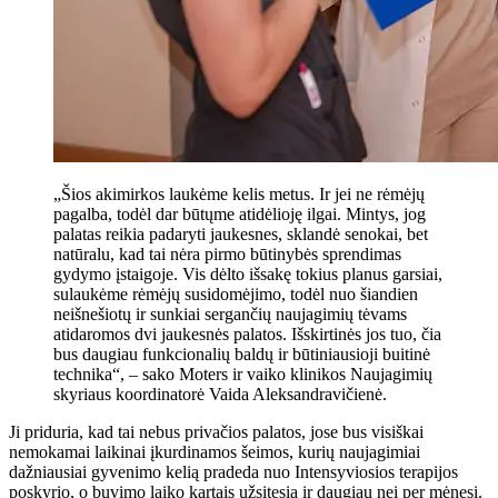
„Šios akimirkos laukėme kelis metus. Ir jei ne rėmėjų
pagalba, todėl dar būtųme atidėlioję ilgai. Mintys, jog
palatas reikia padaryti jaukesnes, sklandė senokai, bet
natūralu, kad tai nėra pirmo būtinybės sprendimas
gydymo įstaigoje. Vis dėlto išsakę tokius planus garsiai,
sulaukėme rėmėjų susidomėjimo, todėl nuo šiandien
neišnešiotų ir sunkiai sergančių naujagimių tėvams
atidaromos dvi jaukesnės palatos. Išskirtinės jos tuo, čia
bus daugiau funkcionalių baldų ir būtiniausioji buitinė
technika“, – sako Moters ir vaiko klinikos Naujagimių
skyriaus koordinatorė Vaida Aleksandravičienė.
Ji priduria, kad tai nebus privačios palatos, jose bus visiškai
nemokamai laikinai įkurdinamos šeimos, kurių naujagimiai
dažniausiai gyvenimo kelią pradeda nuo Intensyviosios terapijos
poskyrio, o buvimo laiko kartais užsitęsia ir daugiau nei per mėnesį.