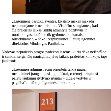
„Ligoninėje pasitikti šventes, ko gero niekas niekada
neplanuojame ir nenorėtume. Vis dėlto stengiamės, kad
čia praleistas laikas išliktų atmintyje pozityvus ir
nuotaikingas, todėl ne tik gydome, bet kartais ir
nustebiname“, – sako Respublikinės Šiaulių ligoninės
direktorius Mindaugas Pauliukas.
Vadovas nepraleido progos padėkoti ir rėmė, kurių dėka neišnešiotų
ir sunkiai sergančių naujagimių tėvų laikas, praleistas klinikoje, taps
jaukesnis.
„Ligoninės administracija prioritetą teikia naujai
medicininei įrangai, paslaugų plėtrai, o rėmėjai rūpinasi
palatų jaukumu gydymo įstaigai – didelė vertybė ir
pagalba“, – dėkojo ligoninės direktorius.