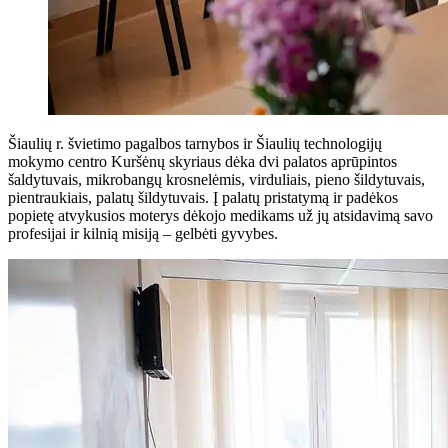
Šiaulių r. švietimo pagalbos tarnybos ir Šiaulių technologijų
mokymo centro Kuršėnų skyriaus dėka dvi palatos aprūpintos
šaldytuvais, mikrobangų krosnelėmis, virduliais, pieno šildytuvais,
pientraukiais, palatų šildytuvais. Į palatų pristatymą ir padėkos
popietę atvykusios moterys dėkojo medikams už jų atsidavimą savo
profesijai ir kilnią misiją – gelbėti gyvybes.