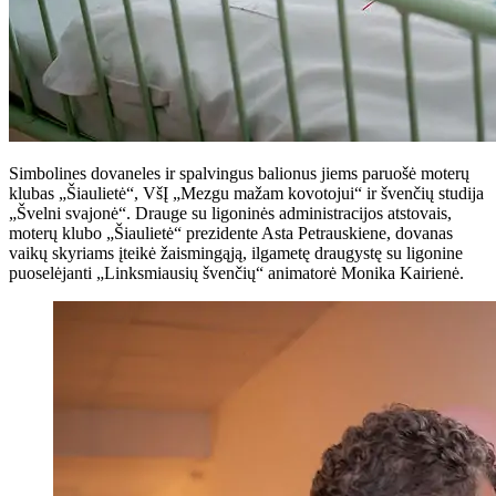
Simbolines dovaneles ir spalvingus balionus jiems paruošė moterų
klubas „Šiaulietė“, VšĮ „Mezgu mažam kovotojui“ ir švenčių studija
„Švelni svajonė“. Drauge su ligoninės administracijos atstovais,
moterų klubo „Šiaulietė“ prezidente Asta Petrauskiene, dovanas
vaikų skyriams įteikė žaismingąją, ilgametę draugystę su ligonine
puoselėjanti „Linksmiausių švenčių“ animatorė Monika Kairienė.