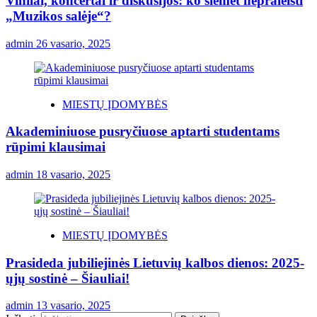
Vinilai, koncertai ir diskusijos: ko šiemet nepraleisti
„Muzikos salėje“?
admin
26 vasario, 2025
MIESTŲ ĮDOMYBĖS
Akademiniuose pusryčiuose aptarti studentams
rūpimi klausimai
admin
18 vasario, 2025
MIESTŲ ĮDOMYBĖS
Prasideda jubiliejinės Lietuvių kalbos dienos: 2025-
ųjų sostinė – Šiauliai!
admin
13 vasario, 2025