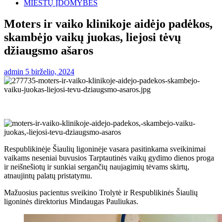
MIESTŲ ĮDOMYBĖS
Moters ir vaiko klinikoje aidėjo padėkos,
skambėjo vaikų juokas, liejosi tėvų
džiaugsmo ašaros
admin
5 birželio, 2024
Respublikinėje Šiaulių ligoninėje vasara pasitinkama sveikinimai
vaikams neseniai buvusios Tarptautinės vaikų gydimo dienos proga
ir neišnešiotų ir sunkiai sergančių naujagimių tėvams skirtų,
atnaujintų palatų pristatymu.
Mažuosius pacientus sveikino Trolytė ir Respublikinės Šiaulių
ligoninės direktorius Mindaugas Pauliukas.