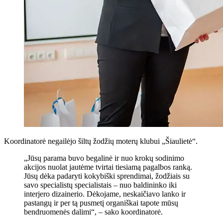
Koordinatorė negailėjo šiltų žodžių moterų klubui „Šiaulietė“.
„Jūsų parama buvo begalinė ir nuo krokų sodinimo
akcijos nuolat jautėme tvirtai tiesiamą pagalbos ranką.
Jūsų dėka padaryti kokybiški sprendimai, žodžiais su
savo specialistų specialistais – nuo ​​baldininko iki
interjero dizainerio. Dėkojame, neskaičiavo lanko ir
pastangų ir per tą pusmetį organiškai tapote mūsų
bendruomenės dalimi“, – sako koordinatorė.