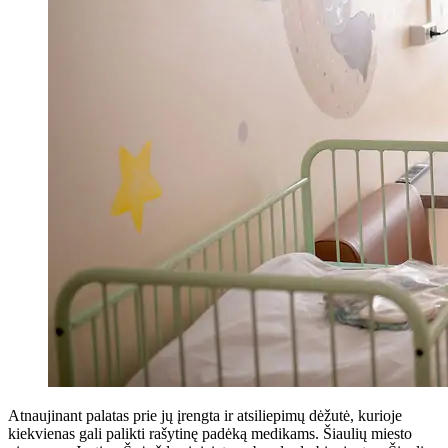
Atnaujinant palatas prie jų įrengta ir atsiliepimų dėžutė, kurioje
kiekvienas gali palikti rašytinę padėką medikams. Šiaulių miesto