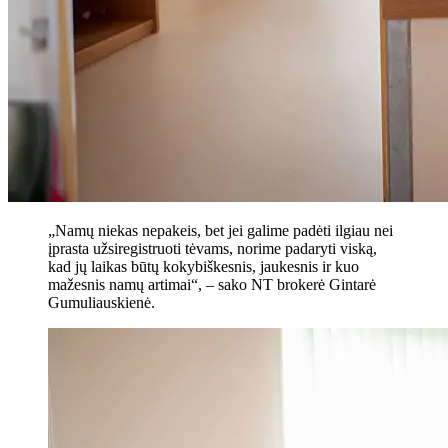
„Namų niekas nepakeis, bet jei galime padėti ilgiau nei
įprasta užsiregistruoti tėvams, norime padaryti viską,
kad jų laikas būtų kokybiškesnis, jaukesnis ir kuo
mažesnis namų artimai“, – sako NT brokerė Gintarė
Gumuliauskienė.