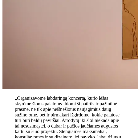
„Organizavome labdaringą koncertą, kurio lėšas
skyrėme šioms palatoms. Įdomi ši patirtis ir pažintinė
prasme, ne tik apie neišnešiotus naujagimius daug
sužinojome, bet ir pirmąkart išgirdome, kokie palatose
turi būti baldų paviršiai. Atrodytų iki šiol niekada apie
tai nesusimąstei, o dabar ir pačios jaučiamės augusios
kartu su šiuo projektu. Stengiamės maksimaliai,
konsultavomės ir su dizainere, jei pavyko, labai džiugu.