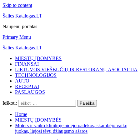
Skip to content
Šalies Katalogas.LT
Naujienų portalas
Primary Menu
Šalies Katalogas.LT
MIESTŲ ĮDOMYBĖS
FINANSAI
LIETUVOS VIEŠBUČIŲ IR RESTORANŲ ASOCIACIJA
TECHNOLOGIJOS
AUTO
RECEPTAI
PASLAUGOS
Ieškoti:
Home
MIESTŲ ĮDOMYBĖS
Moters ir vaiko klinikoje aidėjo padėkos, skambėjo vaikų
juokas, liejosi tėvų džiaugsmo ašaros