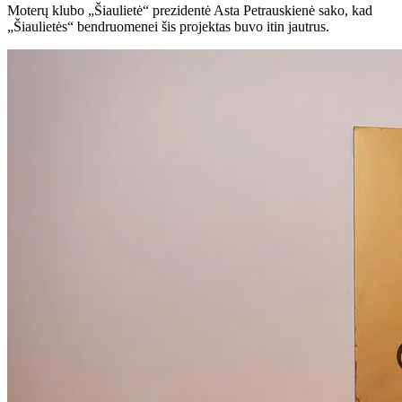
Moterų klubo „Šiaulietė“ prezidentė Asta Petrauskienė sako, kad
„Šiaulietės“ ​​bendruomenei šis projektas buvo itin jautrus.