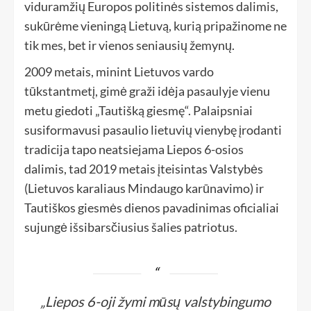
viduramžių Europos politinės sistemos dalimis,
sukūrėme vieningą Lietuvą, kurią pripažinome ne
tik mes, bet ir vienos seniausių žemynų.
2009 metais, minint Lietuvos vardo
tūkstantmetį, gimė graži idėja pasaulyje vienu
metu giedoti „Tautišką giesmę“. Palaipsniai
susiformavusi pasaulio lietuvių vienybę įrodanti
tradicija tapo neatsiejama Liepos 6-osios
dalimis, tad 2019 metais įteisintas Valstybės
(Lietuvos karaliaus Mindaugo karūnavimo) ir
Tautiškos giesmės dienos pavadinimas oficialiai
sujungė išsibarsčiusius šalies patriotus.
„Liepos 6-oji žymi mūsų valstybingumo