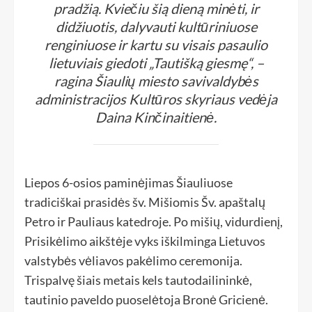
pradžią. Kviečiu šią dieną minėti, ir
didžiuotis, dalyvauti kultūriniuose
renginiuose ir kartu su visais pasaulio
lietuviais giedoti „Tautišką giesmę“, –
ragina Šiaulių miesto savivaldybės
administracijos Kultūros skyriaus vedėja
Daina Kinčinaitienė.
Liepos 6-osios paminėjimas Šiauliuose
tradiciškai prasidės šv. Mišiomis Šv. apaštalų
Petro ir Pauliaus katedroje. Po mišių, vidurdienį,
Prisikėlimo aikštėje vyks iškilminga Lietuvos
valstybės vėliavos pakėlimo ceremonija.
Trispalvę šiais metais kels tautodailininkė,
tautinio paveldo puoselėtoja Bronė Gricienė.