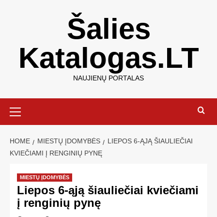
Šalies
Katalogas.LT
NAUJIENŲ PORTALAS
HOME
MIESTŲ ĮDOMYBĖS
LIEPOS 6-ĄJĄ ŠIAULIEČIAI
KVIEČIAMI Į RENGINIŲ PYNĘ
MIESTŲ ĮDOMYBĖS
Liepos 6-ąją šiauliečiai kviečiami
į renginių pynę