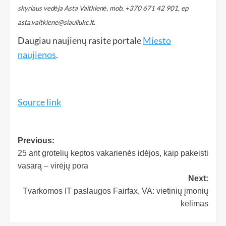
skyriaus vedėja Asta Vaitkienė, mob. +370 671 42 901, ep
asta.vaitkiene@siauliukc.lt.
Daugiau naujienų rasite portale
Miesto
naujienos
.
Source link
Previous:
25 ant grotelių keptos vakarienės idėjos, kaip pakeisti
vasarą – virėjų pora
Next:
Tvarkomos IT paslaugos Fairfax, VA: vietinių įmonių
kėlimas