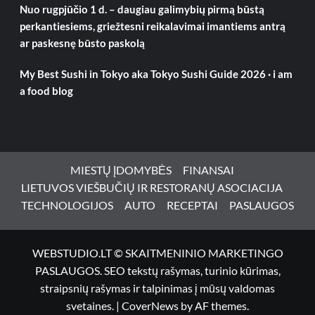
Nuo rugpjūčio 1 d. – daugiau galimybių pirmą būstą
perkantiesiems, griežtesni reikalavimai imantiems antrą
ar paskesnę būsto paskolą
My Best Sushi in Tokyo aka Tokyo Sushi Guide 2026 · i am
a food blog
MIESTŲ ĮDOMYBĖS
FINANSAI
LIETUVOS VIEŠBUČIŲ IR RESTORANŲ ASOCIACIJA
TECHNOLOGIJOS
AUTO
RECEPTAI
PASLAUGOS
WEBSTUDIO.LT © SKAITMENINIO MARKETINGO
PASLAUGOS. SEO tekstų rašymas, turinio kūrimas,
straipsnių rašymas ir talpinimas į mūsų valdomas
svetaines.
|
CoverNews
by AF themes.