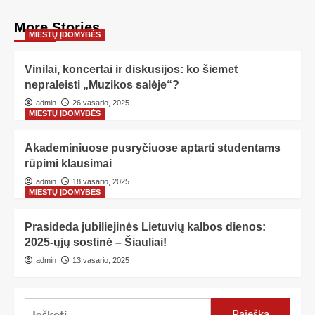
More Stories
MIESTŲ ĮDOMYBĖS
Vinilai, koncertai ir diskusijos: ko šiemet
nepraleisti „Muzikos salėje“?
admin
26 vasario, 2025
MIESTŲ ĮDOMYBĖS
Akademiniuose pusryčiuose aptarti studentams
rūpimi klausimai
admin
18 vasario, 2025
MIESTŲ ĮDOMYBĖS
Prasideda jubiliejinės Lietuvių kalbos dienos:
2025-ųjų sostinė – Šiauliai!
admin
13 vasario, 2025