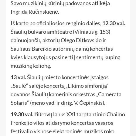
Savo muzikinių kūrinių padovanos atlikėja
Ingrida Ručinskienė.
Iš karto po oficialiosios renginio dalies,
12.30 val.
Šiaulių bulvaro amfiteatre (Vilniaus g. 153)
dainuojančių aktorių Olego Ditkovskio ir
Sauliaus Bareikio autorinių dainų koncertas
kvies klausytojus pasinerti į sentimentų kupiną
muzikinę kelionę.
13 val.
Šiaulių miesto koncertinės įstaigos
„Saulė“ salėje koncertą „Likimo simfonija“
dovanos Šiaulių kamerinis orkestras „Camerata
Solaris“ (meno vad. ir dirig. V. Čepinskis).
19.30 val.
žiūrovų lauks XXI tarptautinio Chaimo
Frenkelio vilos atidarymo koncertas vasaros
festivalio visuose elektroninės muzikos roko