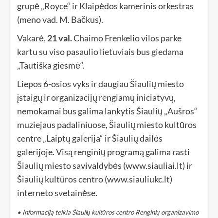
grupė „Royce“ ir Klaipėdos kamerinis orkestras
(meno vad. M. Bačkus).
Vakarė,
21 val.
Chaimo Frenkelio vilos parke
kartu su viso pasaulio lietuviais bus giedama
„Tautiška giesmė“.
Liepos 6-osios vyks ir daugiau Šiaulių miesto
įstaigų ir organizacijų rengiamų iniciatyvų,
nemokamai bus galima lankytis Šiaulių „Aušros“
muziejaus padaliniuose, Šiaulių miesto kultūros
centre „Laiptų galerija“ ir Šiaulių dailės
galerijoje. Visą renginių programą galima rasti
Šiaulių miesto savivaldybės (www.siauliai.lt) ir
Šiaulių kultūros centro (www.siauliukc.lt)
interneto svetainėse.
• Informaciją teikia Šiaulių kultūros centro Renginių organizavimo