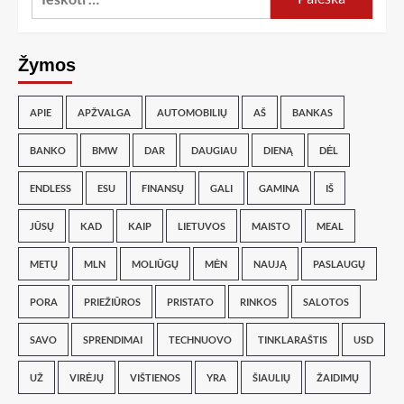
Žymos
APIE
APŽVALGA
AUTOMOBILIŲ
AŠ
BANKAS
BANKO
BMW
DAR
DAUGIAU
DIENĄ
DĖL
ENDLESS
ESU
FINANSŲ
GALI
GAMINA
IŠ
JŪSŲ
KAD
KAIP
LIETUVOS
MAISTO
MEAL
METŲ
MLN
MOLIŪGŲ
MĖN
NAUJĄ
PASLAUGŲ
PORA
PRIEŽIŪROS
PRISTATO
RINKOS
SALOTOS
SAVO
SPRENDIMAI
TECHNUOVO
TINKLARAŠTIS
USD
UŽ
VIRĖJŲ
VIŠTIENOS
YRA
ŠIAULIŲ
ŽAIDIMŲ