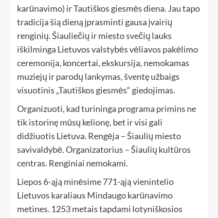
karūnavimo) ir Tautiškos giesmės diena. Jau tapo
tradicija šią dieną įprasminti gausa įvairių
renginių. Šiauliečių ir miesto svečių lauks
iškilminga Lietuvos valstybės vėliavos pakėlimo
ceremonija, koncertai, ekskursija, nemokamas
muziejų ir parodų lankymas, šventę užbaigs
visuotinis „Tautiškos giesmės“ giedojimas.
Organizuoti, kad turininga programa primins ne
tik istorinę mūsų kelionę, bet ir visi gali
didžiuotis Lietuva. Rengėja – Šiaulių miesto
savivaldybė. Organizatorius – Šiaulių kultūros
centras. Renginiai nemokami.
Liepos 6-ąją minėsime 771-ąją vienintelio
Lietuvos karaliaus Mindaugo karūnavimo
metines. 1253 metais tapdami lotyniškosios