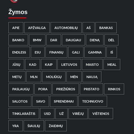
Žymos
APIE
APŽVALGA
AUTOMOBILIŲ
AŠ
BANKAS
BANKO
BMW
DAR
DAUGIAU
DIENĄ
DĖL
ENDLESS
ESU
FINANSŲ
GALI
GAMINA
IŠ
JŪSŲ
KAD
KAIP
LIETUVOS
MAISTO
MEAL
METŲ
MLN
MOLIŪGŲ
MĖN
NAUJĄ
PASLAUGŲ
PORA
PRIEŽIŪROS
PRISTATO
RINKOS
SALOTOS
SAVO
SPRENDIMAI
TECHNUOVO
TINKLARAŠTIS
USD
UŽ
VIRĖJŲ
VIŠTIENOS
YRA
ŠIAULIŲ
ŽAIDIMŲ