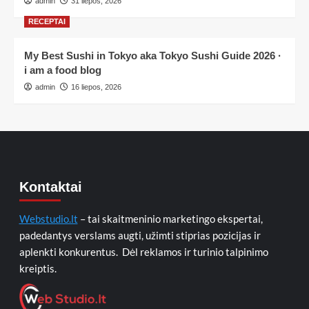
admin
31 liepos, 2026
RECEPTAI
My Best Sushi in Tokyo aka Tokyo Sushi Guide 2026 ·
i am a food blog
admin
16 liepos, 2026
Kontaktai
Webstudio.lt
– tai skaitmeninio marketingo ekspertai,
padedantys verslams augti, užimti stiprias pozicijas ir
aplenkti konkurentus. Dėl reklamos ir turinio talpinimo
kreiptis.