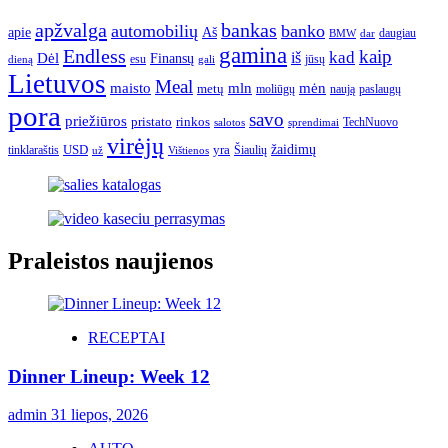
apžvalga
bankas
automobilių
banko
apie
Aš
daugiau
BMW
dar
gamina
Endless
kaip
kad
Dėl
iš
Finansų
esu
jūsų
gali
dieną
Lietuvos
Meal
mėn
maisto
mln
metų
moliūgų
naują
paslaugų
pora
savo
priežiūros
pristato
rinkos
TechNuovo
salotos
sprendimai
virėjų
USD
yra
žaidimų
tinklaraštis
Šiaulių
už
Vištienos
Praleistos naujienos
RECEPTAI
Dinner Lineup: Week 12
admin
31 liepos, 2026