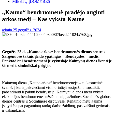
MIESTŲ ĮDOMYBĖS
„Kauno“ bendruomenė pradėjo auginti
arkos medį – Kas vyksta Kaune
admin
25 gegužės, 2024
Gegužės 23 d. „Kauno arkos“ bendruomenės dienos centras
Sargėnuose šaknis įleido ypatingas – Bendrystės – medis.
Penktadienį bendruomenėje vykusioje Kaimynų dienos šventėje
šis medis simboliškai prigijo.
Kaimynų diena „Kauno arkos“ bendruomenėje – tai kasmetinė
šventė, į kurią pakviečiami visi norintieji susipažinti, susitikti,
pabendrauti ir pabūti bendrystėje. Kaimynų dienos metu vyksta
ekskursijos bendruomenės užsiėmimai, pažintinės Socialinės globos
dienos centras ir Socialinėse dirbtuvėse. Renginio metu galima
įsigyti čia pat pagamintų rankų darbo žaidimų, pasivaišinti gėrimais
ir užkandžiais.