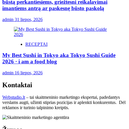
būstą perkantiesiems, griežtesni reikalavimai
imantiems antrą ar paskesnę būsto paskolą
admin
31 liepos, 2026
RECEPTAI
My Best Sushi in Tokyo aka Tokyo Sushi Guide
2026 · i am a food blog
admin
16 liepos, 2026
Kontaktai
Webstudio.lt
– tai skaitmeninio marketingo ekspertai, padedantys
verslams augti, užimti stiprias pozicijas ir aplenkti konkurentus. Dėl
reklamos ir turinio talpinimo kreiptis.