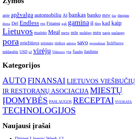
Žymos
apžvalga
bankas
automobilių
banko
apie
Aš
daugiau
BMW
dar
gamina
Endless
kaip
kad
Dėl
iš
Finansų
esu
jūsų
gali
dieną
Lietuvos
Meal
mėn
maisto
mln
metų
moliūgų
naują
paslaugų
pora
savo
priežiūros
pristato
rinkos
TechNuovo
salotos
sprendimai
virėjų
USD
yra
žaidimų
tinklaraštis
Šiaulių
už
Vištienos
Kategorijos
AUTO
FINANSAI
LIETUVOS VIEŠBUČIŲ
MIESTŲ
IR RESTORANŲ ASOCIACIJA
ĮDOMYBĖS
RECEPTAI
PASLAUGOS
SVEIKATA
TECHNOLOGIJOS
Naujausi įrašai
Dinner Lineup: Week 12