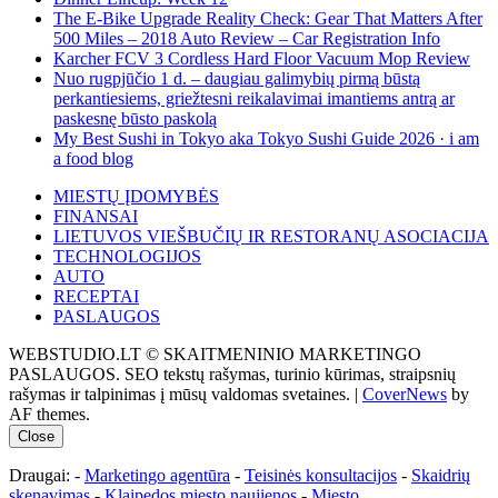
The E-Bike Upgrade Reality Check: Gear That Matters After
500 Miles – 2018 Auto Review – Car Registration Info
Karcher FCV 3 Cordless Hard Floor Vacuum Mop Review
Nuo rugpjūčio 1 d. – daugiau galimybių pirmą būstą
perkantiesiems, griežtesni reikalavimai imantiems antrą ar
paskesnę būsto paskolą
My Best Sushi in Tokyo aka Tokyo Sushi Guide 2026 · i am
a food blog
MIESTŲ ĮDOMYBĖS
FINANSAI
LIETUVOS VIEŠBUČIŲ IR RESTORANŲ ASOCIACIJA
TECHNOLOGIJOS
AUTO
RECEPTAI
PASLAUGOS
WEBSTUDIO.LT © SKAITMENINIO MARKETINGO
PASLAUGOS. SEO tekstų rašymas, turinio kūrimas, straipsnių
rašymas ir talpinimas į mūsų valdomas svetaines.
|
CoverNews
by
AF themes.
Close
Draugai: -
Marketingo agentūra
-
Teisinės konsultacijos
-
Skaidrių
skenavimas
-
Klaipedos miesto naujienos
-
Miesto