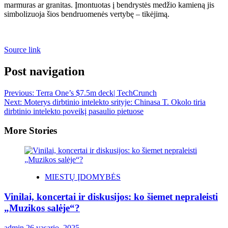
marmuras ar granitas. Įmontuotas į bendrystės medžio kamieną jis
simbolizuoja šios bendruomenės vertybę – tikėjimą.
Source link
Post navigation
Previous:
Terra One’s $7.5m deck| TechCrunch
Next:
Moterys dirbtinio intelekto srityje: Chinasa T. Okolo tiria
dirbtinio intelekto poveikį pasaulio pietuose
More Stories
MIESTŲ ĮDOMYBĖS
Vinilai, koncertai ir diskusijos: ko šiemet nepraleisti
„Muzikos salėje“?
admin
26 vasario, 2025