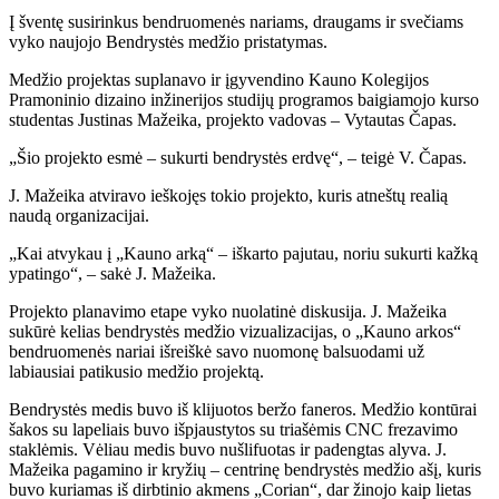
Į šventę susirinkus bendruomenės nariams, draugams ir svečiams
vyko naujojo Bendrystės medžio pristatymas.
Medžio projektas suplanavo ir įgyvendino Kauno Kolegijos
Pramoninio dizaino inžinerijos studijų programos baigiamojo kurso
studentas Justinas Mažeika, projekto vadovas – Vytautas Čapas.
„Šio projekto esmė – sukurti bendrystės erdvę“, – teigė V. Čapas.
J. Mažeika atviravo ieškojęs tokio projekto, kuris atneštų realią
naudą organizacijai.
„Kai atvykau į „Kauno arką“ – iškarto pajutau, noriu sukurti kažką
ypatingo“, – sakė J. Mažeika.
Projekto planavimo etape vyko nuolatinė diskusija. J. Mažeika
sukūrė kelias bendrystės medžio vizualizacijas, o „Kauno arkos“
bendruomenės nariai išreiškė savo nuomonę balsuodami už
labiausiai patikusio medžio projektą.
Bendrystės medis buvo iš klijuotos beržo faneros. Medžio kontūrai
šakos su lapeliais buvo išpjaustytos su triašėmis CNC frezavimo
staklėmis. Vėliau medis buvo nušlifuotas ir padengtas alyva. J.
Mažeika pagamino ir kryžių – centrinę bendrystės medžio ašį, kuris
buvo kuriamas iš dirbtinio akmens „Corian“, dar žinojo kaip lietas