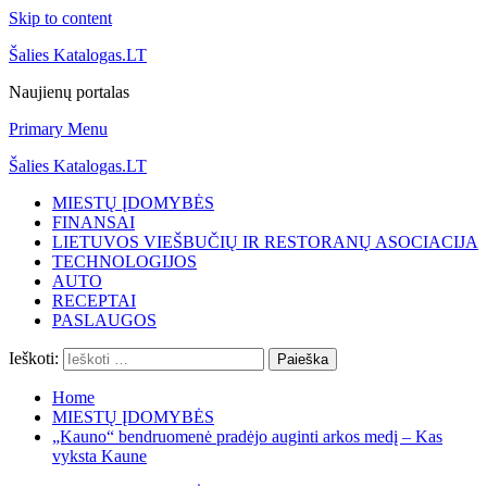
Skip to content
Šalies Katalogas.LT
Naujienų portalas
Primary Menu
Šalies Katalogas.LT
MIESTŲ ĮDOMYBĖS
FINANSAI
LIETUVOS VIEŠBUČIŲ IR RESTORANŲ ASOCIACIJA
TECHNOLOGIJOS
AUTO
RECEPTAI
PASLAUGOS
Ieškoti:
Home
MIESTŲ ĮDOMYBĖS
„Kauno“ bendruomenė pradėjo auginti arkos medį – Kas
vyksta Kaune