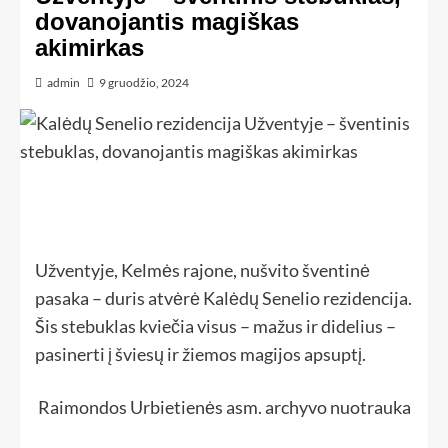
dovanojantis magiškas
akimirkas
admin
9 gruodžio, 2024
Užventyje, Kelmės rajone, nušvito šventinė
pasaka – duris atvėrė Kalėdų Senelio rezidencija.
Šis stebuklas kviečia visus – mažus ir didelius –
pasinerti į šviesų ir žiemos magijos apsuptį.
Raimondos Urbietienės asm. archyvo nuotrauka