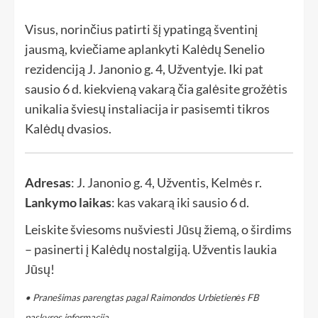
Visus, norinčius patirti šį ypatingą šventinį
jausmą, kviečiame aplankyti Kalėdų Senelio
rezidenciją J. Janonio g. 4, Užventyje. Iki pat
sausio 6 d. kiekvieną vakarą čia galėsite grožėtis
unikalia šviesų instaliacija ir pasisemti tikros
Kalėdų dvasios.
Adresas
: J. Janonio g. 4, Užventis, Kelmės r.
Lankymo laikas
: kas vakarą iki sausio 6 d.
Leiskite šviesoms nušviesti Jūsų žiemą, o širdims
– pasinerti į Kalėdų nostalgiją. Užventis laukia
Jūsų!
• Pranešimas parengtas pagal Raimondos Urbietienės FB
paskyros informaciją