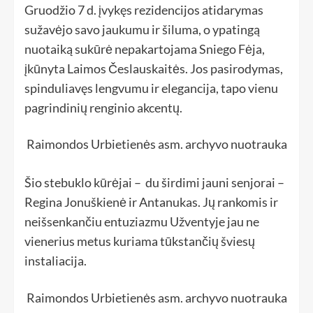
Gruodžio 7 d. įvykęs rezidencijos atidarymas
sužavėjo savo jaukumu ir šiluma, o ypatingą
nuotaiką sukūrė nepakartojama Sniego Fėja,
įkūnyta Laimos Česlauskaitės. Jos pasirodymas,
spinduliavęs lengvumu ir elegancija, tapo vienu
pagrindinių renginio akcentų.
Raimondos Urbietienės asm. archyvo nuotrauka
Šio stebuklo kūrėjai – du širdimi jauni senjorai –
Regina Jonuškienė ir Antanukas. Jų rankomis ir
neišsenkančiu entuziazmu Užventyje jau ne
vienerius metus kuriama tūkstančių šviesų
instaliacija.
Raimondos Urbietienės asm. archyvo nuotrauka