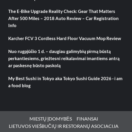
The E-Bike Upgrade Reality Check: Gear That Matters
After 500 Miles – 2018 Auto Review – Car Registration
Info
Karcher FCV 3 Cordless Hard Floor Vacuum Mop Review
Nuo rugpjūčio 1 d. – daugiau galimybių pirmą būstą
perkantiesiems, griežtesni reikalavimai imantiems antrą
ar paskesnę būsto paskolą
My Best Sushi in Tokyo aka Tokyo Sushi Guide 2026 · i am
a food blog
MIESTŲ ĮDOMYBĖS
FINANSAI
LIETUVOS VIEŠBUČIŲ IR RESTORANŲ ASOCIACIJA