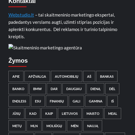
Kontaktai
Webstudio.lt
– tai skaitmeninio marketingo ekspertai,
padedantys verslams augti, užimti stiprias pozicijas ir
aplenkti konkurentus. Dėl reklamos ir turinio talpinimo
kreiptis.
Žymos
APIE
APŽVALGA
AUTOMOBILIŲ
AŠ
BANKAS
BANKO
BMW
DAR
DAUGIAU
DIENĄ
DĖL
ENDLESS
ESU
FINANSŲ
GALI
GAMINA
IŠ
JŪSŲ
KAD
KAIP
LIETUVOS
MAISTO
MEAL
METŲ
MLN
MOLIŪGŲ
MĖN
NAUJĄ