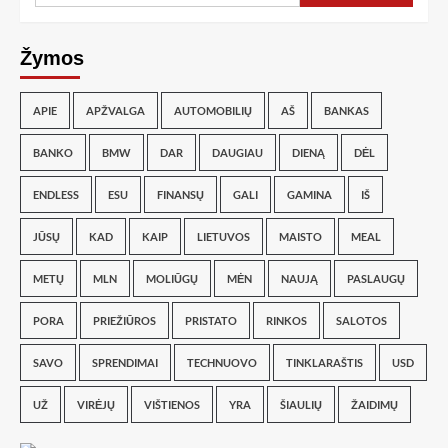
Žymos
APIE
APŽVALGA
AUTOMOBILIŲ
AŠ
BANKAS
BANKO
BMW
DAR
DAUGIAU
DIENĄ
DĖL
ENDLESS
ESU
FINANSŲ
GALI
GAMINA
IŠ
JŪSŲ
KAD
KAIP
LIETUVOS
MAISTO
MEAL
METŲ
MLN
MOLIŪGŲ
MĖN
NAUJĄ
PASLAUGŲ
PORA
PRIEŽIŪROS
PRISTATO
RINKOS
SALOTOS
SAVO
SPRENDIMAI
TECHNUOVO
TINKLARAŠTIS
USD
UŽ
VIRĖJŲ
VIŠTIENOS
YRA
ŠIAULIŲ
ŽAIDIMŲ