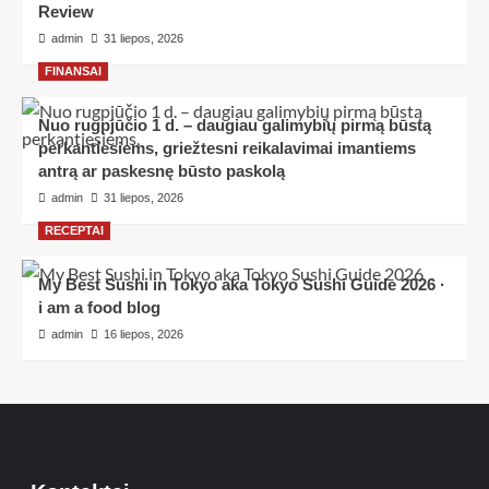
Review
admin
31 liepos, 2026
FINANSAI
Nuo rugpjūčio 1 d. – daugiau galimybių pirmą būstą
perkantiesiems, griežtesni reikalavimai imantiems
antrą ar paskesnę būsto paskolą
admin
31 liepos, 2026
RECEPTAI
My Best Sushi in Tokyo aka Tokyo Sushi Guide 2026 ·
i am a food blog
admin
16 liepos, 2026