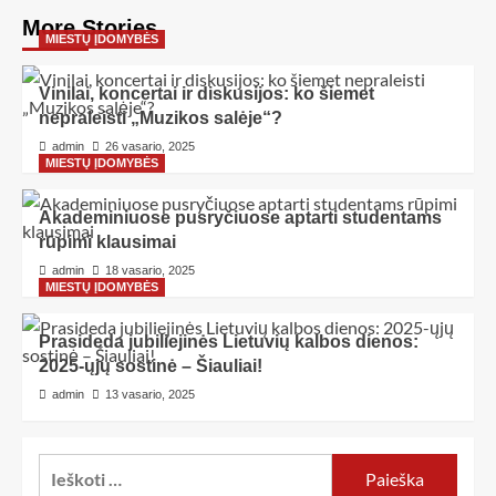
More Stories
MIESTŲ ĮDOMYBĖS
Vinilai, koncertai ir diskusijos: ko šiemet
nepraleisti „Muzikos salėje“?
admin
26 vasario, 2025
MIESTŲ ĮDOMYBĖS
Akademiniuose pusryčiuose aptarti studentams
rūpimi klausimai
admin
18 vasario, 2025
MIESTŲ ĮDOMYBĖS
Prasideda jubiliejinės Lietuvių kalbos dienos:
2025-ųjų sostinė – Šiauliai!
admin
13 vasario, 2025