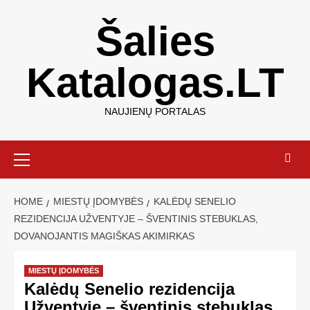
Šalies
Katalogas.LT
NAUJIENŲ PORTALAS
HOME
MIESTŲ ĮDOMYBĖS
KALĖDŲ SENELIO
REZIDENCIJA UŽVENTYJE – ŠVENTINIS STEBUKLAS,
DOVANOJANTIS MAGIŠKAS AKIMIRKAS
MIESTŲ ĮDOMYBĖS
Kalėdų Senelio rezidencija
Užventyje – šventinis stebuklas,