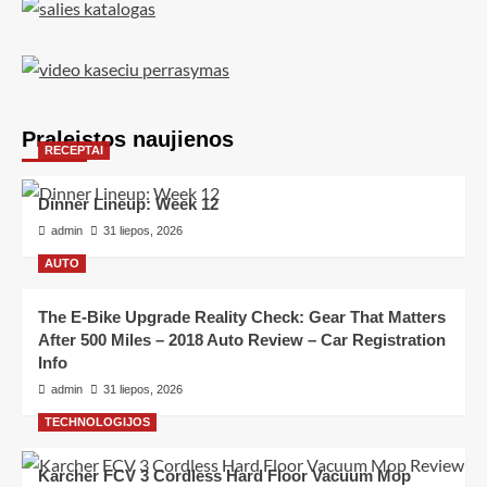
Praleistos naujienos
RECEPTAI
Dinner Lineup: Week 12
admin
31 liepos, 2026
AUTO
The E-Bike Upgrade Reality Check: Gear That Matters
After 500 Miles – 2018 Auto Review – Car Registration
Info
admin
31 liepos, 2026
TECHNOLOGIJOS
Karcher FCV 3 Cordless Hard Floor Vacuum Mop