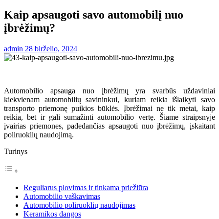
Kaip apsaugoti savo automobilį nuo
įbrėžimų?
admin
28 birželio, 2024
Automobilio apsauga nuo įbrėžimų yra svarbūs uždaviniai
kiekvienam automobilių savininkui, kuriam reikia išlaikyti savo
transporto priemonę puikios būklės. Įbrėžimai ne tik metai, kaip
reikia, bet ir gali sumažinti automobilio vertę. Šiame straipsnyje
įvairias priemones, padedančias apsaugoti nuo įbrėžimų, įskaitant
poliruoklių naudojimą.
Turinys
Reguliarus plovimas ir tinkama priežiūra
Automobilio vaškavimas
Automobilio poliruoklių naudojimas
Keramikos dangos