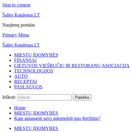
Skip to content
Šalies Katalogas.LT
Naujienų portalas
Primary Menu
Šalies Katalogas.LT
MIESTŲ ĮDOMYBĖS
FINANSAI
LIETUVOS VIEŠBUČIŲ IR RESTORANŲ ASOCIACIJA
TECHNOLOGIJOS
AUTO
RECEPTAI
PASLAUGOS
Ieškoti:
Home
MIESTŲ ĮDOMYBĖS
Kaip apsaugoti savo automobilį nuo įbrėžimų?
MIESTŲ ĮDOMYBĖS