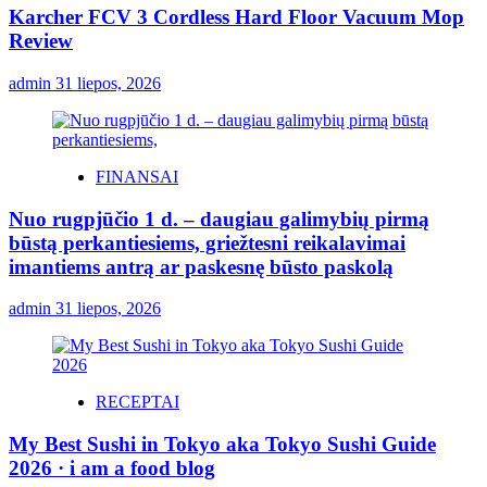
Karcher FCV 3 Cordless Hard Floor Vacuum Mop
Review
admin
31 liepos, 2026
FINANSAI
Nuo rugpjūčio 1 d. – daugiau galimybių pirmą
būstą perkantiesiems, griežtesni reikalavimai
imantiems antrą ar paskesnę būsto paskolą
admin
31 liepos, 2026
RECEPTAI
My Best Sushi in Tokyo aka Tokyo Sushi Guide
2026 · i am a food blog