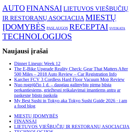
AUTO
FINANSAI
LIETUVOS VIEŠBUČIŲ
MIESTŲ
IR RESTORANŲ ASOCIACIJA
ĮDOMYBĖS
RECEPTAI
PASLAUGOS
SVEIKATA
TECHNOLOGIJOS
Naujausi įrašai
Dinner Lineup: Week 12
The E-Bike Upgrade Reality Check: Gear That Matters After
500 Miles – 2018 Auto Review – Car Registration Info
Karcher FCV 3 Cordless Hard Floor Vacuum Mop Review
Nuo rugpjūčio 1 d. – daugiau galimybių pirmą būstą
perkantiesiems, griežtesni reikalavimai imantiems antrą ar
paskesnę būsto paskolą
My Best Sushi in Tokyo aka Tokyo Sushi Guide 2026 · i am
a food blog
MIESTŲ ĮDOMYBĖS
FINANSAI
LIETUVOS VIEŠBUČIŲ IR RESTORANŲ ASOCIACIJA
TECHNOLOGIJOS