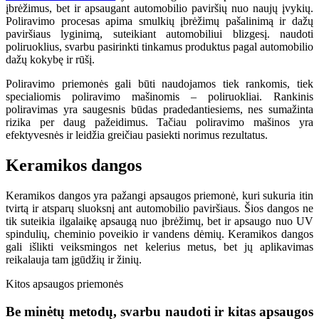
įbrėžimus, bet ir apsaugant automobilio paviršių nuo naujų įvykių.
Poliravimo procesas apima smulkių įbrėžimų pašalinimą ir dažų
paviršiaus lyginimą, suteikiant automobiliui blizgesį. naudoti
poliruoklius, svarbu pasirinkti tinkamus produktus pagal automobilio
dažų kokybę ir rūšį.
Poliravimo priemonės gali būti naudojamos tiek rankomis, tiek
specialiomis poliravimo mašinomis
– poliruokliai
. Rankinis
poliravimas yra saugesnis būdas pradedantiesiems, nes sumažinta
rizika per daug pažeidimus. Tačiau poliravimo mašinos yra
efektyvesnės ir leidžia greičiau pasiekti norimus rezultatus.
Keramikos dangos
Keramikos dangos yra pažangi apsaugos priemonė, kuri sukuria itin
tvirtą ir atsparų sluoksnį ant automobilio paviršiaus. Šios dangos ne
tik suteikia ilgalaikę apsaugą nuo įbrėžimų, bet ir apsaugo nuo UV
spindulių, cheminio poveikio ir vandens dėmių. Keramikos dangos
gali išlikti veiksmingos net kelerius metus, bet jų aplikavimas
reikalauja tam įgūdžių ir žinių.
Kitos apsaugos priemonės
Be minėtų metodų, svarbu naudoti ir kitas apsaugos