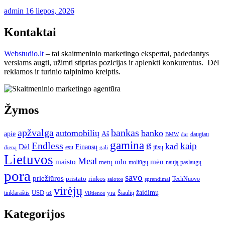
admin
16 liepos, 2026
Kontaktai
Webstudio.lt
– tai skaitmeninio marketingo ekspertai, padedantys
verslams augti, užimti stiprias pozicijas ir aplenkti konkurentus. Dėl
reklamos ir turinio talpinimo kreiptis.
Žymos
apžvalga
bankas
automobilių
banko
apie
Aš
daugiau
BMW
dar
gamina
Endless
kaip
kad
Dėl
iš
Finansų
esu
jūsų
gali
dieną
Lietuvos
Meal
mėn
maisto
mln
metų
moliūgų
naują
paslaugų
pora
savo
priežiūros
pristato
rinkos
TechNuovo
salotos
sprendimai
virėjų
USD
yra
žaidimų
tinklaraštis
Šiaulių
už
Vištienos
Kategorijos