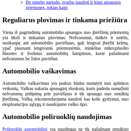
Be minėtų metodų, svarbu naudoti ir kitas apsaugos
priemones, tokias kaip:
Reguliarus plovimas ir tinkama priežiūra
Viena iš pagrindinių automobilio apsaugos nuo įbrėžimų priemonių
yra tiksli ir tinkamas plovimas. Nešvarumai, dulkės ir smėlis,
susikaupę ant automobilio paviršiaus, gali lengvai įbrėžti keletą,
ypač plaunant lengvomis priemonėmis. minkštas mikropluošto
šluostes ir švelnius automobilių šampūnus, kurie pašalinami
nešvarumus be žalos paviršiui.
Automobilio vaškavimas
Automobilio vaškavimas yra puikus būdas nustatyti nuo aplinkos
veiksnių. Vaškas sukuria apsauginį sluoksnį, kuris padeda sumažinti
nešvarumų prilipimą prie paviršiaus ir tik apsaugo nuo smulkių
įbrėžimų. Vašką rekomenduojama naudoti kas kelis gydymui, nuo
eksploatacijos sąlygų ir naudojamo vaško tipo.
Automobilio poliruoklių naudojimas
Poliruoklis automobiliui
yra naudingas ne tik pašalinant smulkius