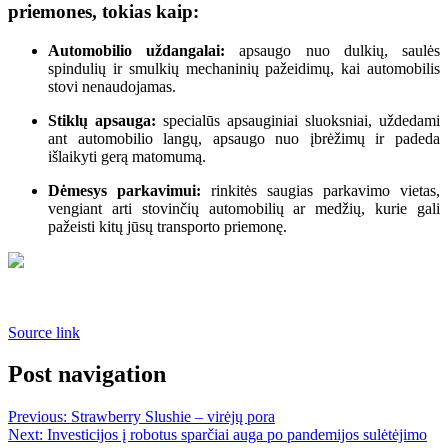
priemones, tokias kaip:
Automobilio uždangalai:
apsaugo nuo dulkių, saulės
spindulių ir smulkių mechaninių pažeidimų, kai automobilis
stovi nenaudojamas.
Stiklų apsauga:
specialūs apsauginiai sluoksniai, uždedami
ant automobilio langų, apsaugo nuo įbrėžimų ir padeda
išlaikyti gerą matomumą.
Dėmesys parkavimui:
rinkitės saugias parkavimo vietas,
vengiant arti stovinčių automobilių ar medžių, kurie gali
pažeisti kitų jūsų transporto priemonę.
Source link
Post navigation
Previous:
Strawberry Slushie – virėjų pora
Next:
Investicijos į robotus sparčiai auga po pandemijos sulėtėjimo