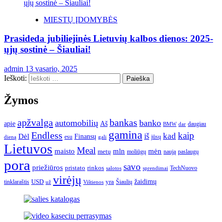
MIESTŲ ĮDOMYBĖS
Prasideda jubiliejinės Lietuvių kalbos dienos: 2025-
ųjų sostinė – Šiauliai!
admin
13 vasario, 2025
Ieškoti:
Žymos
apžvalga
bankas
automobilių
banko
apie
Aš
daugiau
BMW
dar
gamina
Endless
kaip
kad
Dėl
iš
Finansų
esu
jūsų
gali
dieną
Lietuvos
Meal
mėn
maisto
mln
metų
moliūgų
naują
paslaugų
pora
savo
priežiūros
pristato
rinkos
TechNuovo
salotos
sprendimai
virėjų
USD
yra
žaidimų
tinklaraštis
Šiaulių
už
Vištienos