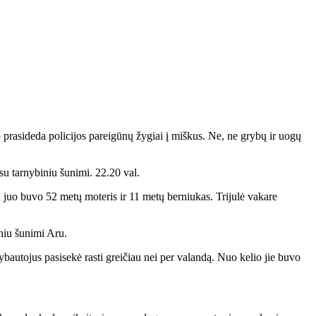
p prasideda policijos pareigūnų žygiai į miškus. Ne, ne grybų ir uogų
 su tarnybiniu šunimi. 22.20 val.
juo buvo 52 metų moteris ir 11 metų berniukas. Trijulė vakare
iniu šunimi Aru.
rybautojus pasisekė rasti greičiau nei per valandą. Nuo kelio jie buvo