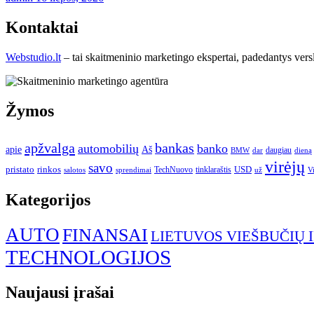
Kontaktai
Webstudio.lt
– tai skaitmeninio marketingo ekspertai, padedantys versla
Žymos
apžvalga
bankas
automobilių
banko
apie
Aš
daugiau
BMW
dar
dieną
virėjų
savo
pristato
rinkos
USD
TechNuovo
tinklaraštis
salotos
sprendimai
už
V
Kategorijos
AUTO
FINANSAI
LIETUVOS VIEŠBUČIŲ 
TECHNOLOGIJOS
Naujausi įrašai