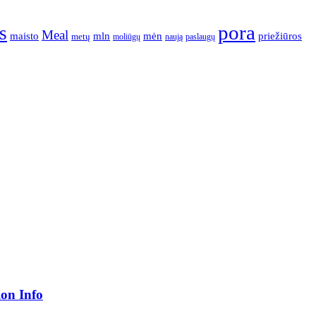
pora
s
Meal
mėn
maisto
mln
priežiūros
metų
moliūgų
naują
paslaugų
ion Info