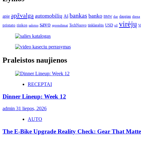
apžvalga
bankas
automobilių
banko
apie
Aš
daugiau
BMW
dar
dieną
virėjų
savo
pristato
rinkos
USD
TechNuovo
tinklaraštis
salotos
sprendimai
už
V
Praleistos naujienos
RECEPTAI
Dinner Lineup: Week 12
admin
31 liepos, 2026
AUTO
The E-Bike Upgrade Reality Check: Gear That Matters