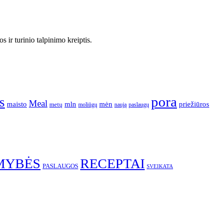
 ir turinio talpinimo kreiptis.
pora
s
Meal
mėn
maisto
mln
priežiūros
metų
moliūgų
naują
paslaugų
MYBĖS
RECEPTAI
PASLAUGOS
SVEIKATA