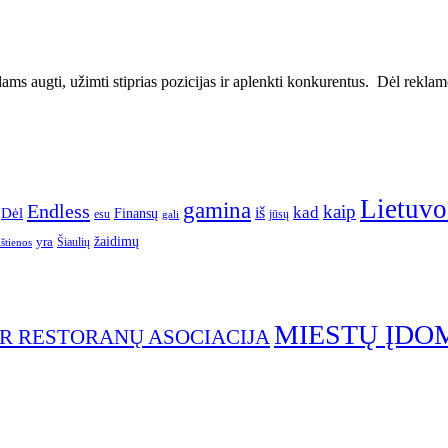
ms augti, užimti stiprias pozicijas ir aplenkti konkurentus. Dėl reklamos
Lietuvo
gamina
Endless
kaip
kad
Dėl
iš
Finansų
esu
jūsų
gali
yra
žaidimų
Šiaulių
ištienos
MIESTŲ ĮDO
IR RESTORANŲ ASOCIACIJA