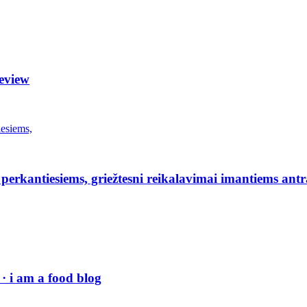
eview
erkantiesiems, griežtesni reikalavimai imantiems antr
· i am a food blog