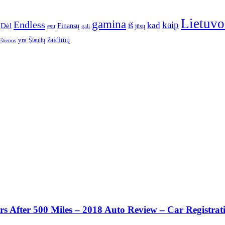
Lietuvo
gamina
Endless
kaip
kad
Dėl
iš
Finansų
esu
jūsų
gali
yra
žaidimų
Šiaulių
ištienos
 After 500 Miles – 2018 Auto Review – Car Registrat