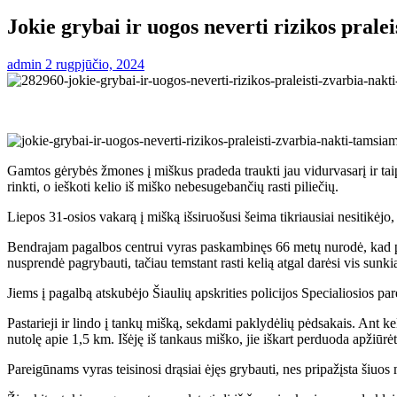
Jokie grybai ir uogos neverti rizikos prale
admin
2 rugpjūčio, 2024
Gamtos gėrybės žmones į miškus pradeda traukti jau vidurvasarį ir taip
rinkti, o ieškoti kelio iš miško nebesugebančių rasti piliečių.
Liepos 31-osios vakarą į mišką išsiruošusi šeima tikriausiai nesitikėjo,
Bendrajam pagalbos centrui vyras paskambinęs 66 metų nurodė, kad pa
nusprendė pagrybauti, tačiau temstant rasti kelią atgal darėsi vis sunki
Jiems į pagalbą atskubėjo Šiaulių apskrities policijos Specialiosios pa
Pastarieji ir lindo į tankų mišką, sekdami paklydėlių pėdsakais. Ant ke
nutolę apie 1,5 km. Išėję iš tankaus miško, jie iškart perduoda apžiūr
Pareigūnams vyras teisinosi drąsiai ėjęs grybauti, nes pripažįsta šiuos