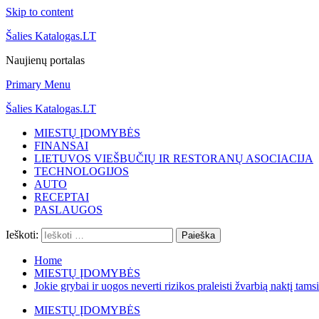
Skip to content
Šalies Katalogas.LT
Naujienų portalas
Primary Menu
Šalies Katalogas.LT
MIESTŲ ĮDOMYBĖS
FINANSAI
LIETUVOS VIEŠBUČIŲ IR RESTORANŲ ASOCIACIJA
TECHNOLOGIJOS
AUTO
RECEPTAI
PASLAUGOS
Ieškoti:
Home
MIESTŲ ĮDOMYBĖS
Jokie grybai ir uogos neverti rizikos praleisti žvarbią naktį tam
MIESTŲ ĮDOMYBĖS