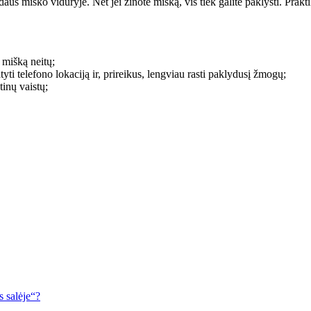
aus miško viduryje. Net jei žinote mišką, vis tiek galite paklysti. Prakt
 mišką neitų;
tyti telefono lokaciją ir, prireikus, lengviau rasti paklydusį žmogų;
tinų vaistų;