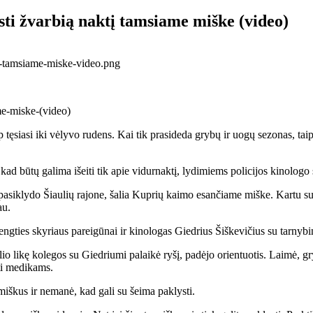
isti žvarbią naktį tamsiame miške (video)
 tęsiasi iki vėlyvo rudens. Kai tik prasideda grybų ir uogų sezonas, tai
 kad būtų galima išeiti tik apie vidurnaktį, lydimiems policijos kinologo
siklydo Šiaulių rajone, šalia Kuprių kaimo esančiame miške. Kartu su 
au.
rengties skyriaus pareigūnai ir kinologas Giedrius Šiškevičius su tarnyb
lio likę kolegos su Giedriumi palaikė ryšį, padėjo orientuotis. Laimė, g
ėti medikams.
 miškus ir nemanė, kad gali su šeima paklysti.