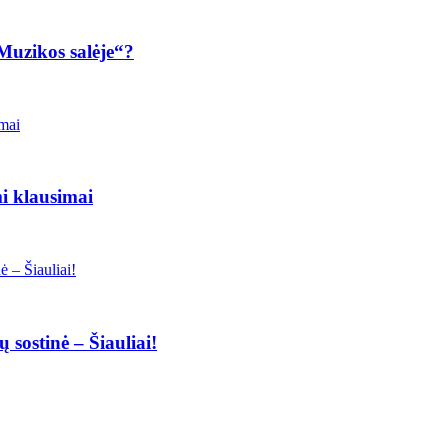
 „Muzikos salėje“?
i klausimai
 sostinė – Šiauliai!