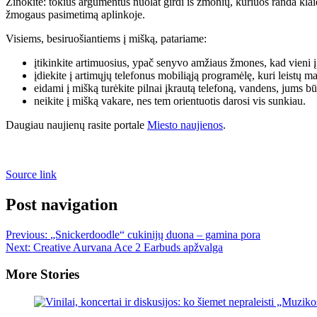
Žinokite: tokius argumentus nuolat girdi iš žmonių, kuriuos randa klaid
žmogaus pasimetimą aplinkoje.
Visiems, besiruošiantiems į mišką, patariame:
įtikinkite artimuosius, ypač senyvo amžiaus žmones, kad vieni į
įdiekite į artimųjų telefonus mobiliąją programėlę, kuri leistų ma
eidami į mišką turėkite pilnai įkrautą telefoną, vandens, jums bū
neikite į mišką vakare, nes tem orientuotis darosi vis sunkiau.
Daugiau naujienų rasite portale
Miesto naujienos
.
Source link
Post navigation
Previous:
„Snickerdoodle“ cukinijų duona – gamina pora
Next:
Creative Aurvana Ace 2 Earbuds apžvalga
More Stories